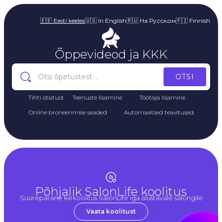
🇪🇪 Eesti keeles
🇺🇸 In English
🇷🇺 На Русском
🇫🇮 Finnish
Õppevideod ja KKK
Tihti otsitud:
Teenuste lisamine
Töötaja lisamine
Online broneerimise seaded
Automaatsed teavitused
Põhjalik SalonLife koolitus
Suurepärane kiirkoolitus SalonLife’iga alustavale salongile
Vaata koolitust