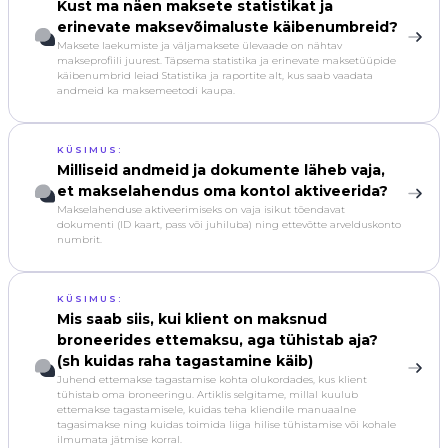
Kust ma näen maksete statistikat ja
erinevate maksevõimaluste käibenumbreid?
Maksete laekumiste ja väljamaksete ülevaade on nähtav
makseprofiili juurest. Täpsema statistika ja erinevate maksetüüpide
käibenumbrid leiad Statistika ja raportite alt, kus saab vaadata
andmeid ka maksemeetodi kaupa.
KÜSIMUS:
Milliseid andmeid ja dokumente läheb vaja,
et makselahendus oma kontol aktiveerida?
Makselahenduse aktiveerimiseks on vaja isikut tõendavat
dokumenti (ID kaart, pass või juhiluba) ning ettevõtte arvelduskonto
numbrit.
KÜSIMUS:
Mis saab siis, kui klient on maksnud
broneerides ettemaksu, aga tühistab aja?
(sh kuidas raha tagastamine käib)
Juhend ettemakse tagastamise kohta olukordades, kus klient
tühistab oma broneeringu. Artiklis selgitame, millal kuulub
ettemakse tagastamisele, kuidas teha kliendile manuaalne
tagasimakse ning kuidas toimida liiga hilise tühistamise või kohale
ilmumata jätmise korral.