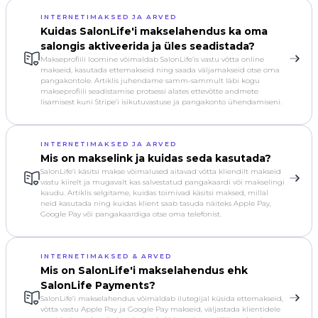
INTERNETIMAKSED JA ARVED
Kuidas SalonLife'i makselahendus ka oma
salongis aktiveerida ja üles seadistada?
Makseprofiili loomine võimaldab SalonLife’is vastu võtta online
makseid, kasutada ettemakseid ning saada väljamakseid otse oma
pangakontole. Artiklis juhendame samm-sammult läbi kogu
makseprofiili seadistamise protsessi alates ettevõtte andmete
lisamisest kuni Stripe’i isikutuvastuse ja pangakonto ühendamiseni.
INTERNETIMAKSED JA ARVED
Mis on makselink ja kuidas seda kasutada?
SalonLife’i käsitsi makse võimalused aitavad võtta kliendilt makseid
vastu kiirelt ja mugavalt kas salvestatud pangakaardi või makselingi
kaudu. Artiklis selgitame, kuidas toimivad käsitsi maksed, millal
neid kasutada ning kuidas klient saab tasuda näiteks Apple Pay,
Google Pay või pangakaardiga otse oma telefonist.
INTERNETIMAKSED & ARVED
Mis on SalonLife'i makselahendus ehk
SalonLife Payments?
SalonLife’i makselahendus võimaldab ilutegijal küsida ettemakseid,
võtta vastu Apple Pay ja Google Pay makseid, väljastada klientidele