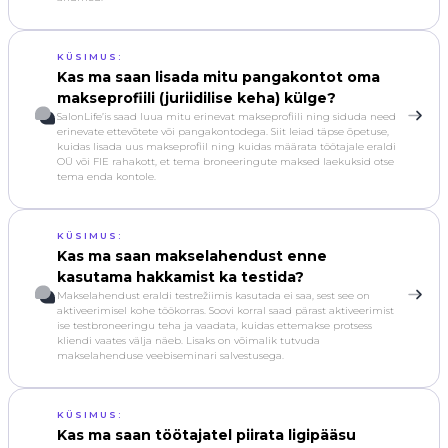
KÜSIMUS:
Kas ma saan lisada mitu pangakontot oma
makseprofiili (juriidilise keha) külge?
SalonLife’is saad luua mitu erinevat makseprofiili ning siduda need
erinevate ettevõtete või pangakontodega. Siit leiad täpse õpetuse,
kuidas lisada uus makseprofiil ning kuidas määrata töötajale eraldi
OÜ või FIE rahakott, et tema broneeringute maksed laekuksid otse
tema enda kontole.
KÜSIMUS:
Kas ma saan makselahendust enne
kasutama hakkamist ka testida?
Makselahendust eraldi testrežiimis kasutada ei saa, sest see on
aktiveerimisel kohe töökorras. Soovi korral saad pärast aktiveerimist
ise testbroneeringu teha ja vaadata, kuidas ettemakse protsess
kliendi vaates välja näeb. Lisaks on võimalik tutvuda
makselahenduse veebiseminari salvestusega.
KÜSIMUS:
Kas ma saan töötajatel piirata ligipääsu