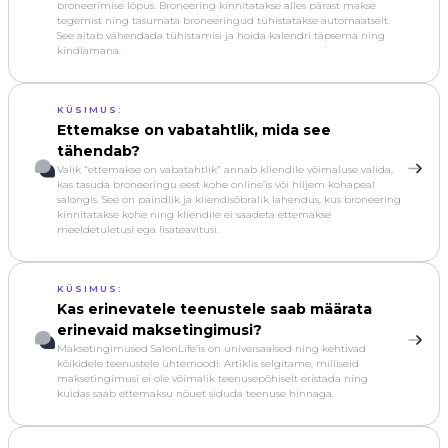
broneerimise lõpus. Broneering kinnitatakse alles pärast makse
tegemist ning tasumata broneeringud tühistatakse automaatselt.
See aitab vähendada tühistamisi ja hoida kalendri täpsema ning
kindlamana.
KÜSIMUS:
Ettemakse on vabatahtlik, mida see
tähendab?
Valik “ettemakse on vabatahtlik” annab kliendile võimaluse valida,
kas tasuda broneeringu eest kohe online’is või hiljem kohapeal
salongis. See on paindlik ja kliendisõbralik lahendus, kus broneering
kinnitatakse kohe ning kliendile ei saadeta ettemakse
meeldetuletusi ega lisateavitusi.
KÜSIMUS:
Kas erinevatele teenustele saab määrata
erinevaid maksetingimusi?
Maksetingimused SalonLife’is on universaalsed ning kehtivad
kõikidele teenustele ühtemoodi. Artiklis selgitame, milliseid
maksetingimusi ei ole võimalik teenusepõhiselt eristada ning
kuidas saab ettemaksu nõuet siduda teenuse hinnaga.