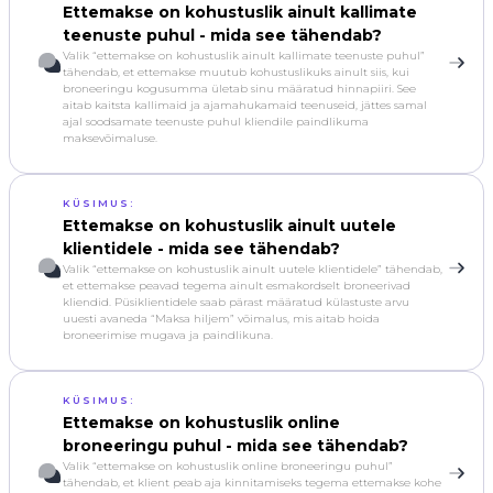
Ettemakse on kohustuslik ainult kallimate
teenuste puhul - mida see tähendab?
Valik “ettemakse on kohustuslik ainult kallimate teenuste puhul”
tähendab, et ettemakse muutub kohustuslikuks ainult siis, kui
broneeringu kogusumma ületab sinu määratud hinnapiiri. See
aitab kaitsta kallimaid ja ajamahukamaid teenuseid, jättes samal
ajal soodsamate teenuste puhul kliendile paindlikuma
maksevõimaluse.
KÜSIMUS:
Ettemakse on kohustuslik ainult uutele
klientidele - mida see tähendab?
Valik “ettemakse on kohustuslik ainult uutele klientidele” tähendab,
et ettemakse peavad tegema ainult esmakordselt broneerivad
kliendid. Püsiklientidele saab pärast määratud külastuste arvu
uuesti avaneda “Maksa hiljem” võimalus, mis aitab hoida
broneerimise mugava ja paindlikuna.
KÜSIMUS:
Ettemakse on kohustuslik online
broneeringu puhul - mida see tähendab?
Valik “ettemakse on kohustuslik online broneeringu puhul”
tähendab, et klient peab aja kinnitamiseks tegema ettemakse kohe