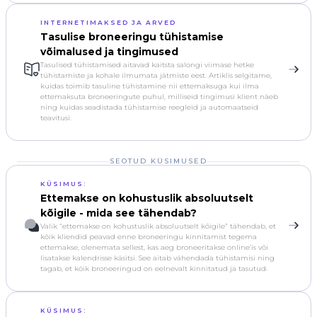
INTERNETIMAKSED JA ARVED
Tasulise broneeringu tühistamise
võimalused ja tingimused
Tasulised tühistamised aitavad kaitsta salongi viimase hetke
tühistamiste ja kohale ilmumata jätmiste eest. Artiklis selgitame,
kuidas toimib tasuline tühistamine nii ettemaksuga kui ilma
ettemaksuta broneeringute puhul, milliseid tingimusi klient näeb
ning kuidas seadistada tühistamise reegleid ja automaatseid
teavitusi.
SEOTUD KÜSIMUSED
KÜSIMUS:
Ettemakse on kohustuslik absoluutselt
kõigile - mida see tähendab?
Valik “ettemakse on kohustuslik absoluutselt kõigile” tähendab, et
kõik kliendid peavad enne broneeringu kinnitamist tegema
ettemakse, olenemata sellest, kas aeg broneeritakse online’is või
lisatakse kalendrisse käsitsi. See aitab vähendada tühistamisi ning
tagab, et kõik broneeringud on eelnevalt kinnitatud ja tasutud.
KÜSIMUS: