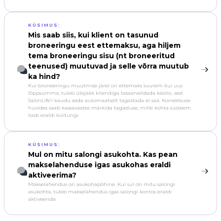
KÜSIMUS:
Mis saab siis, kui klient on tasunud
broneeringu eest ettemaksu, aga hiljem
tema broneeringu sisu (nt broneeritud
teenused) muutuvad ja selle võrra muutub
ka hind?
Kui broneeringu muutmise järel on ettemaks suurem kui uus
lõppsumma, tuleb ülejääk kliendiga tasaarveldada käsitsi, sest
SalonLife’i kaudu seda automaatselt tagastada ei saa. Korrektsuse
huvides saab kassavaates märkida tagastuse, mille kohta süsteem
loob eraldi kviitungi.
KÜSIMUS:
Mul on mitu salongi asukohta. Kas pean
makselahenduse igas asukohas eraldi
aktiveerima?
Makselahendus on asukohapõhine. Kui sul on mitu salongi
asukohta, tuleb makselahendus igas salongi kontos eraldi
aktiveerida.