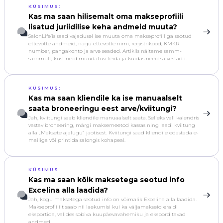
KÜSIMUS:
Kas ma saan hilisemalt oma makseprofiili
lisatud juriidilise keha andmeid muuta?
SalonLife’is saad vajadusel ise muuta oma makseprofiiliga seotud
ettevõtte andmeid, nagu ettevõtte nimi, registrikood, KMKR
number, pangakonto ja arve seaded. Artiklis näitame samm-
sammult, kust neid muudatusi leida ja kuidas need salvestada.
KÜSIMUS:
Kas ma saan kliendile ka ise manuaalselt
saata broneeringu eest arve/kviitungi?
Jah, kviitungi saab kliendile manuaalselt saata. Selleks vali kalendris
vastav broneering, märgi maksemeetod kassas ning laadi kviitung
alla „Maksete ajalugu“ jaotisest. Kviitungi saad kliendile edastada e-
mailiga või printida salongis kohapeal.
KÜSIMUS:
Kas ma saan kõik maksetega seotud info
Excelina alla laadida?
Jah, kogu maksetega seotud info on võimalik Excelina alla laadida.
Makseprofiililt saab nii laekumisi kui ka väljamakseid eraldi
eksportida, valides sobiva kuupäevavahemiku ja eksporditavad
andmed.