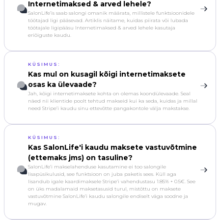
Internetimaksed & arved lehele?
SalonLife’is saab salongi omanik määrata, millistele funktsioonidele
töötajad ligi pääsevad. Artiklis näitame, kuidas piirata või lubada
töötajale ligipääsu Internetimaksed & arved lehele kasutaja
eriõiguste kaudu.
KÜSIMUS:
Kas mul on kusagil kõigi internetimaksete
osas ka ülevaade?
Jah, kõigi internetimaksete kohta on olemas koondülevaade. Seal
näed nii klientide poolt tehtud makseid kui ka seda, kuidas ja millal
need Stripe’i kaudu sinu ettevõtte pangakontole välja makstakse.
KÜSIMUS:
Kas SalonLife'i kaudu maksete vastuvõtmine
(ettemaks jms) on tasuline?
SalonLife’i makselahenduse kasutamine ei too salongile
lisapüsikulusid, see funktsioon on juba paketis sees. Küll aga
lisandub igale kaardimaksele Stripe’i vahendustasu 1.85% + 0.5€. See
on üks madalamaid maksetasusid turul, mistõttu on maksete
vastuvõtmine SalonLife’i kaudu salongile endiselt väga soodne ja
mugav.