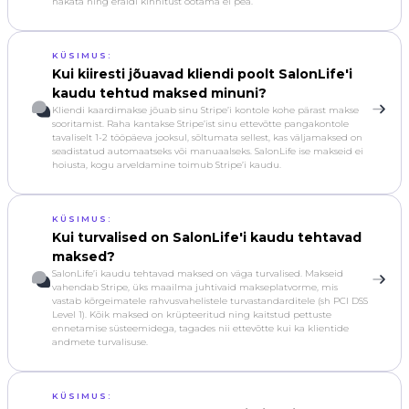
hakata ning eraldi kinnitust ootama ei pea.
KÜSIMUS:
Kui kiiresti jõuavad kliendi poolt SalonLife'i
kaudu tehtud maksed minuni?
Kliendi kaardimakse jõuab sinu Stripe’i kontole kohe pärast makse
sooritamist. Raha kantakse Stripe’ist sinu ettevõtte pangakontole
tavaliselt 1-2 tööpäeva jooksul, sõltumata sellest, kas väljamaksed on
seadistatud automaatseks või manuaalseks. SalonLife ise makseid ei
hoiusta, kogu arveldamine toimub Stripe’i kaudu.
KÜSIMUS:
Kui turvalised on SalonLife'i kaudu tehtavad
maksed?
SalonLife’i kaudu tehtavad maksed on väga turvalised. Makseid
vahendab Stripe, üks maailma juhtivaid makseplatvorme, mis
vastab kõrgeimatele rahvusvahelistele turvastandarditele (sh PCI DSS
Level 1). Kõik maksed on krüpteeritud ning kaitstud pettuste
ennetamise süsteemidega, tagades nii ettevõtte kui ka klientide
andmete turvalisuse.
KÜSIMUS: