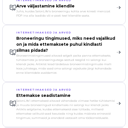
INTERNETIMAKSED JA ARVED
Arve väljastamine kliendile
Juhis, kuidas SalonLife’is broneeringu kohta arve kiiresti menüüst
PDF-ina alla laadida või e-posti teel kliendile saata.
INTERNETIMAKSED JA ARVED
Broneeringu tingimused, miks need vajalikud
on ja mida ettemaksete puhul kindlasti
silmas pidada?
Broneerimistingimused aitavad selgelt paika panna ettemaksete,
tühistamiste ja broneeringutega seotud reeglid nii salongi kui
kliendi jaoks. Artiklist leiad täidetava broneerimistingimuste malli
koos juhistega, mida saad oma salongi vajaduste järgi kohandada
enne klientidele avaldamist.
INTERNETIMAKSED JA ARVED
Ettemakse seadistamine
SalonLife’i ettemaksed aitavad vähendada viimase hetke tühistamisi
ja muuta broneeringud kindlamaks nii salongi kui kliendi jaoks.
Artiklis selgitame, kuidas ettemakseid sisse lülitada, milliseid
ettemakse valikuid saad kasutada ning kuidas määrata erinevaid
tingimusi, summasid ja erandeid vastavalt oma töökorraldusele.