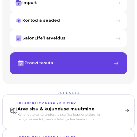
Import
Kontod & seaded
SalonLife’i arveldus
Proovi tasuta
JUHENDID
INTERNETIMAKSED JA ARVED
Arve sisu & kujunduse muutmine
Kohanda arve kujundust ja sisu: lisa logo, ettevõtte- ja
pangarekvisiidid, muuda teksti ja lisa tänusõnum.