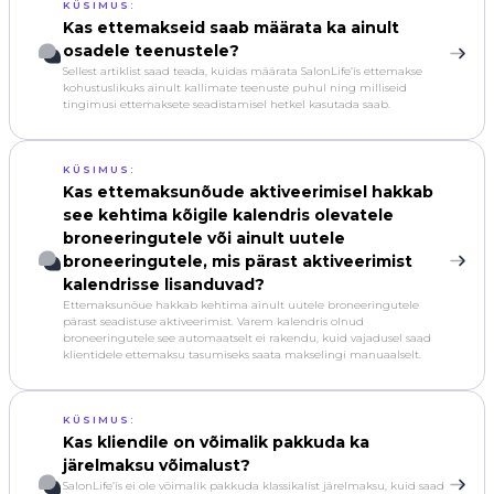
KÜSIMUS:
Kas ettemakseid saab määrata ka ainult
osadele teenustele?
Sellest artiklist saad teada, kuidas määrata SalonLife’is ettemakse
kohustuslikuks ainult kallimate teenuste puhul ning milliseid
tingimusi ettemaksete seadistamisel hetkel kasutada saab.
KÜSIMUS:
Kas ettemaksunõude aktiveerimisel hakkab
see kehtima kõigile kalendris olevatele
broneeringutele või ainult uutele
broneeringutele, mis pärast aktiveerimist
kalendrisse lisanduvad?
Ettemaksunõue hakkab kehtima ainult uutele broneeringutele
pärast seadistuse aktiveerimist. Varem kalendris olnud
broneeringutele see automaatselt ei rakendu, kuid vajadusel saad
klientidele ettemaksu tasumiseks saata makselingi manuaalselt.
KÜSIMUS:
Kas kliendile on võimalik pakkuda ka
järelmaksu võimalust?
SalonLife’is ei ole võimalik pakkuda klassikalist järelmaksu, kuid saad