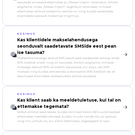
kasutada erinevaid ettemakse ja „Maksa hiljem” lahendusi. Artiklis
selgitame, mida „Maksa hiljem” tegelikult tähendab, millised
ettemakse valikud süsteemis olemas on ning kuidas seadistada
klientidele sobivaid maksmise tingimusi.
KÜSIMUS:
Kas klientidele makselahendusega
seonduvalt saadetavate SMSide eest pean
ise tasuma?
Makselahendusega seotud SMS teavitused saadetakse salongi enda
SMS krediidi arvelt ning on tasulised. Artiklis selgitame, millised
maksega seotud SMS-id krediiti kasutavad, kui palju üks SMS
maksab ning kuidas aktiveerida automaatne SMS krediidi ost, et
teavitused klientidele katkestusteta kohale jõuaksid.
KÜSIMUS:
Kas klient saab ka meeldetuletuse, kui tal on
ettemakse tegemata?
Sellest artiklist saad teada, kuidas toimivad SalonLife’is automaatsed
ettemakse meeldetuletused, kuidas muuta nende sisu ja ajastust
ning mis juhtub siis, kui klient ettemaksu õigeaegselt ei tasu.