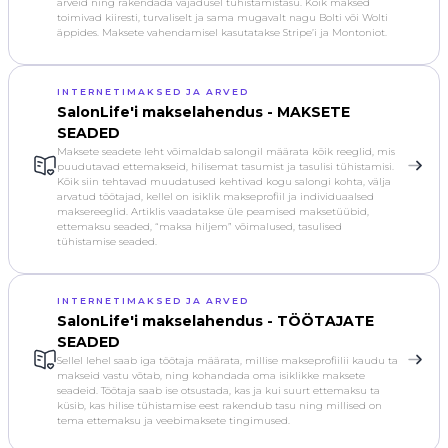
arveid ning rakendada vajadusel tühistamistasu. Kõik maksed
toimivad kiiresti, turvaliselt ja sama mugavalt nagu Bolti või Wolti
äppides. Maksete vahendamisel kasutatakse Stripe’i ja Montoniot.
INTERNETIMAKSED JA ARVED
SalonLife'i makselahendus - MAKSETE
SEADED
Maksete seadete leht võimaldab salongil määrata kõik reeglid, mis
puudutavad ettemakseid, hilisemat tasumist ja tasulisi tühistamisi.
Kõik siin tehtavad muudatused kehtivad kogu salongi kohta, välja
arvatud töötajad, kellel on isiklik makseprofiil ja individuaalsed
makse­reeglid. Artiklis vaadatakse üle peamised maksetüübid,
ettemaksu seaded, “maksa hiljem” võimalused, tasulised
tühistamise seaded.
INTERNETIMAKSED JA ARVED
SalonLife'i makselahendus - TÖÖTAJATE
SEADED
Sellel lehel saab iga töötaja määrata, millise makseprofiilii kaudu ta
makseid vastu võtab, ning kohandada oma isiklikke maksete
seadeid. Töötaja saab ise otsustada, kas ja kui suurt ettemaksu ta
küsib, kas hilise tühistamise eest rakendub tasu ning millised on
tema ettemaksu ja veebimaksete tingimused.