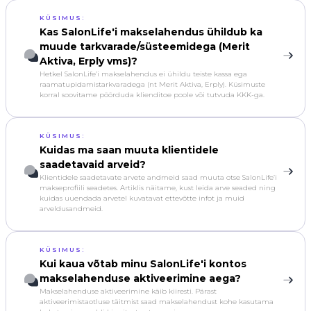
KÜSIMUS:
Kas SalonLife'i makselahendus ühildub ka
muude tarkvarade/süsteemidega (Merit
Aktiva, Erply vms)?
Hetkel SalonLife’i makselahendus ei ühildu teiste kassa ega
raamatupidamistarkvaradega (nt Merit Aktiva, Erply). Küsimuste
korral soovitame pöörduda klienditoe poole või tutvuda KKK-ga.
KÜSIMUS:
Kuidas ma saan muuta klientidele
saadetavaid arveid?
Klientidele saadetavate arvete andmeid saad muuta otse SalonLife’i
makseprofiili seadetes. Artiklis näitame, kust leida arve seaded ning
kuidas uuendada arvetel kuvatavat ettevõtte infot ja muid
arveldusandmeid.
KÜSIMUS:
Kui kaua võtab minu SalonLife'i kontos
makselahenduse aktiveerimine aega?
Makselahenduse aktiveerimine käib kiiresti. Pärast
aktiveerimistaotluse täitmist saad makselahendust kohe kasutama