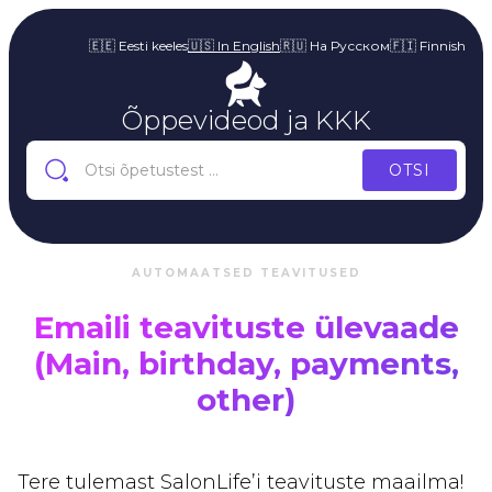
🇪🇪 Eesti keeles
🇺🇸 In English
🇷🇺 На Русском
🇫🇮 Finnish
Õppevideod ja KKK
AUTOMAATSED TEAVITUSED
Emaili teavituste ülevaade
(Main, birthday, payments,
other)
Tere tulemast SalonLife’i teavituste maailma!