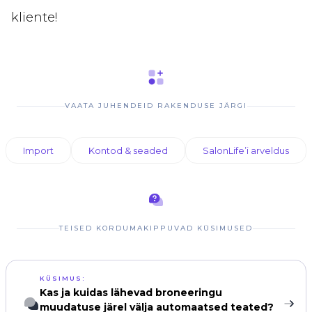
kliente!
VAATA JUHENDEID RAKENDUSE JÄRGI
Import
Kontod & seaded
SalonLife’i arveldus
TEISED KORDUMAKIPPUVAD KÜSIMUSED
KÜSIMUS:
Kas ja kuidas lähevad broneeringu
muudatuse järel välja automaatsed teated?