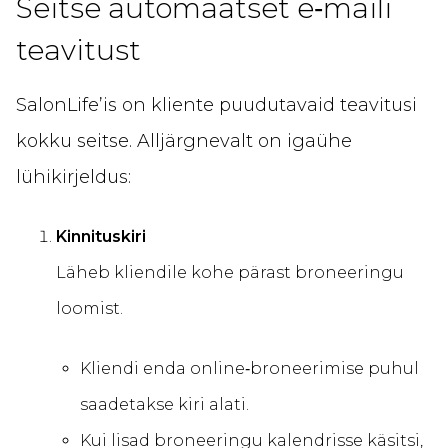
Seitse automaatset e‑maili
teavitust
SalonLife’is on kliente puudutavaid teavitusi
kokku seitse. Alljärgnevalt on igaühe
lühikirjeldus:
Kinnituskiri
Läheb kliendile kohe pärast broneeringu
loomist.
Kliendi enda online‑broneerimise puhul
saadetakse kiri alati.
Kui lisad broneeringu kalendrisse käsitsi,