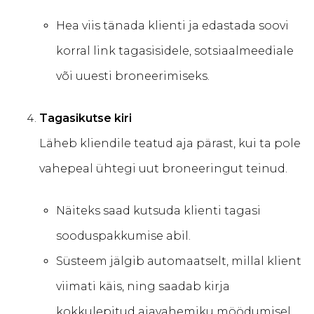
Hea viis tänada klienti ja edastada soovi
korral link tagasisidele, sotsiaalmeediale
või uuesti broneerimiseks.
Tagasikutse kiri
Läheb kliendile teatud aja pärast, kui ta pole
vahepeal ühtegi uut broneeringut teinud.
Näiteks saad kutsuda klienti tagasi
sooduspakkumise abil.
Süsteem jälgib automaatselt, millal klient
viimati käis, ning saadab kirja
kokkulepitud ajavahemiku möödumisel.