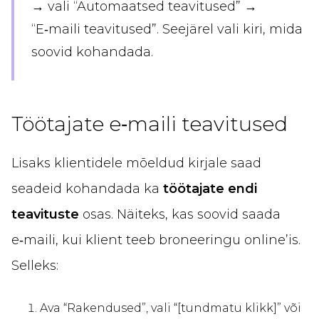
→ vali “Automaatsed teavitused” →
“E‑maili teavitused”. Seejärel vali kiri, mida
soovid kohandada.
Töötajate e‑maili teavitused
Lisaks klientidele mõeldud kirjale saad
seadeid kohandada ka
töötajate endi
teavituste
osas. Näiteks, kas soovid saada
e‑maili, kui klient teeb broneeringu online’is.
Selleks:
Ava “Rakendused”, vali “[tundmatu klikk]” või