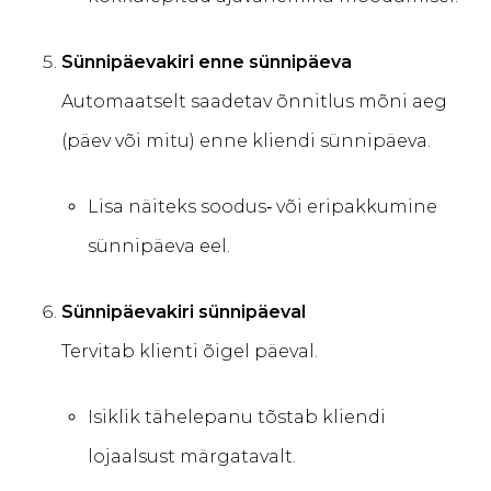
Sünnipäevakiri enne sünnipäeva
Automaatselt saadetav õnnitlus mõni aeg
(päev või mitu) enne kliendi sünnipäeva.
Lisa näiteks soodus‑ või eripakkumine
sünnipäeva eel.
Sünnipäevakiri sünnipäeval
Tervitab klienti õigel päeval.
Isiklik tähelepanu tõstab kliendi
lojaalsust märgatavalt.