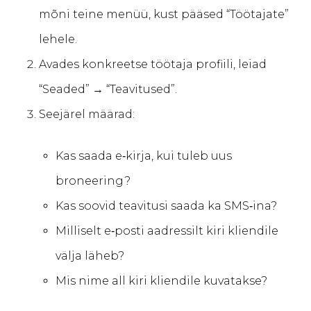
mõni teine menüü, kust pääsed “Töötajate”
lehele.
Avades konkreetse töötaja profiili, leiad
“Seaded” → “Teavitused”.
Seejärel määrad:
Kas saada e‑kirja, kui tuleb uus
broneering?
Kas soovid teavitusi saada ka SMS‑ina?
Milliselt e‑posti aadressilt kiri kliendile
välja läheb?
Mis nime all kiri kliendile kuvatakse?