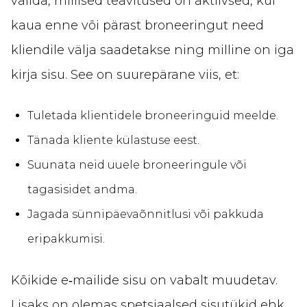
valida, millised teavitused on aktiivsed, kui
kaua enne või pärast broneeringut need
kliendile välja saadetakse ning milline on iga
kirja sisu. See on suurepärane viis, et:
Tuletada klientidele broneeringuid meelde.
Tänada kliente külastuse eest.
Suunata neid uuele broneeringule või
tagasisidet andma.
Jagada sünnipäevaõnnitlusi või pakkuda
eripakkumisi.
Kõikide e‑mailide sisu on vabalt muudetav.
Lisaks on olemas spetsiaalsed sisutükid ehk