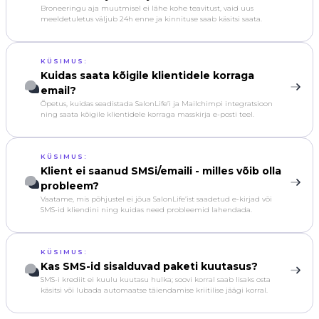
Broneeringu aja muutmisel ei lähe kohe teavitust, vaid uus
meeldetuletus väljub 24h enne ja kinnituse saab käsitsi saata.
KÜSIMUS:
Kuidas saata kõigile klientidele korraga
email?
Õpetus, kuidas seadistada SalonLife’i ja Mailchimpi integratsioon
ning saata kõigile klientidele korraga masskirja e-posti teel.
KÜSIMUS:
Klient ei saanud SMSi/emaili - milles võib olla
probleem?
Vaatame, mis põhjustel ei jõua SalonLife’ist saadetud e-kirjad või
SMS-id kliendini ning kuidas need probleemid lahendada.
KÜSIMUS:
Kas SMS-id sisalduvad paketi kuutasus?
SMS-i krediit ei kuulu kuutasu hulka; soovi korral saab lisaks osta
käsitsi või lubada automaatse täiendamise kriitilise jäägi korral.