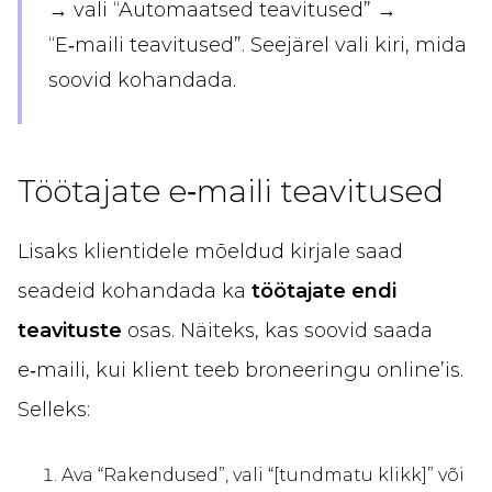
→ vali “Automaatsed teavitused” →
“E‑maili teavitused”. Seejärel vali kiri, mida
soovid kohandada.
Töötajate e‑maili teavitused
Lisaks klientidele mõeldud kirjale saad
seadeid kohandada ka
töötajate endi
teavituste
osas. Näiteks, kas soovid saada
e‑maili, kui klient teeb broneeringu online’is.
Selleks:
Ava “Rakendused”, vali “[tundmatu klikk]” või