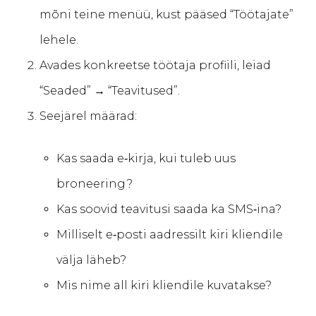
mõni teine menüü, kust pääsed “Töötajate”
lehele.
Avades konkreetse töötaja profiili, leiad
“Seaded” → “Teavitused”.
Seejärel määrad:
Kas saada e‑kirja, kui tuleb uus
broneering?
Kas soovid teavitusi saada ka SMS‑ina?
Milliselt e‑posti aadressilt kiri kliendile
välja läheb?
Mis nime all kiri kliendile kuvatakse?