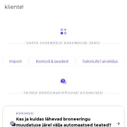
kliente!
VAATA JUHENDEID RAKENDUSE JÄRGI
Import
Kontod & seaded
SalonLife’i arveldus
TEISED KORDUMAKIPPUVAD KÜSIMUSED
KÜSIMUS:
Kas ja kuidas lähevad broneeringu
muudatuse järel välja automaatsed teated?