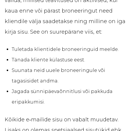
valida, millised teavitused on aktiivsed, kui
kaua enne või pärast broneeringut need
kliendile välja saadetakse ning milline on iga
kirja sisu. See on suurepärane viis, et:
Tuletada klientidele broneeringuid meelde.
Tänada kliente külastuse eest.
Suunata neid uuele broneeringule või
tagasisidet andma.
Jagada sünnipäevaõnnitlusi või pakkuda
eripakkumisi.
Kõikide e‑mailide sisu on vabalt muudetav.
Lisaks on olemas spetsiaalsed sisutükid ehk