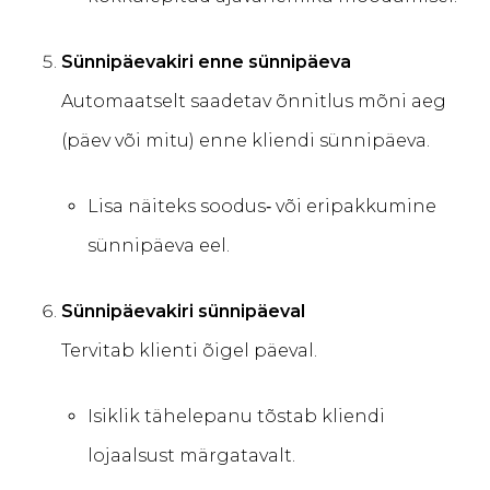
Sünnipäevakiri enne sünnipäeva
Automaatselt saadetav õnnitlus mõni aeg
(päev või mitu) enne kliendi sünnipäeva.
Lisa näiteks soodus‑ või eripakkumine
sünnipäeva eel.
Sünnipäevakiri sünnipäeval
Tervitab klienti õigel päeval.
Isiklik tähelepanu tõstab kliendi
lojaalsust märgatavalt.