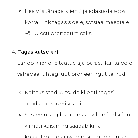
Hea viis tänada klienti ja edastada soovi
korral link tagasisidele, sotsiaalmeediale
või uuesti broneerimiseks.
Tagasikutse kiri
Läheb kliendile teatud aja pärast, kui ta pole
vahepeal ühtegi uut broneeringut teinud.
Näiteks saad kutsuda klienti tagasi
sooduspakkumise abil.
Süsteem jälgib automaatselt, millal klient
viimati käis, ning saadab kirja
kokkulepitud ajavahemiku möödumisel.