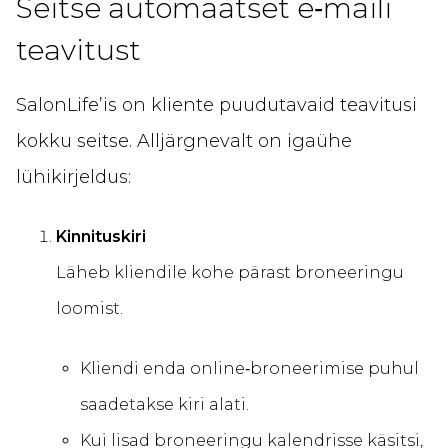
Seitse automaatset e‑maili
teavitust
SalonLife’is on kliente puudutavaid teavitusi
kokku seitse. Alljärgnevalt on igaühe
lühikirjeldus:
Kinnituskiri
Läheb kliendile kohe pärast broneeringu
loomist.
Kliendi enda online‑broneerimise puhul
saadetakse kiri alati.
Kui lisad broneeringu kalendrisse käsitsi,