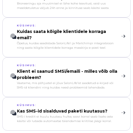
Broneeringu aja muutmisel ei lähe kohe teavitust, vaid uus
meeldetuletus väljub 24h enne ja kinnituse saab käsitsi saata.
KÜSIMUS:
Kuidas saata kõigile klientidele korraga
email?
Õpetus, kuidas seadistada SalonLife’i ja Mailchimpi integratsioon
ning saata kõigile klientidele korraga masskirja e-posti teel.
KÜSIMUS:
Klient ei saanud SMSi/emaili - milles võib olla
probleem?
Vaatame, mis põhjustel ei jõua SalonLife’ist saadetud e-kirjad või
SMS-id kliendini ning kuidas need probleemid lahendada.
KÜSIMUS:
Kas SMS-id sisalduvad paketi kuutasus?
SMS-i krediit ei kuulu kuutasu hulka; soovi korral saab lisaks osta
käsitsi või lubada automaatse täiendamise kriitilise jäägi korral.