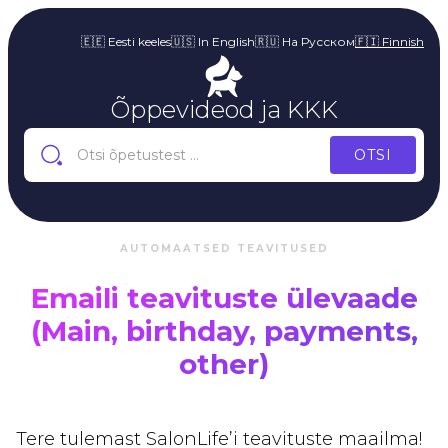
🇪🇪 Eesti keeles
🇺🇸 In English
🇷🇺 На Русском
🇫🇮 Finnish
Õppevideod ja KKK
AUTOMAATSED TEAVITUSED
Emaili teavituste ülevaade
(Main, birthday, payments,
other)
Tere tulemast SalonLife’i teavituste maailma!