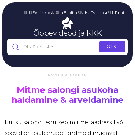
🇪🇪 Eesti keeles
🇺🇸 In English
🇷🇺 На Русском
🇫🇮 Finnish
Õppevideod ja KKK
KONTO & SEADED
Mitme salongi asukoha
haldamine & arveldamine
Kui su salong tegutseb mitmel aadressil või
soovid eri asukohtade andmeid mugavalt