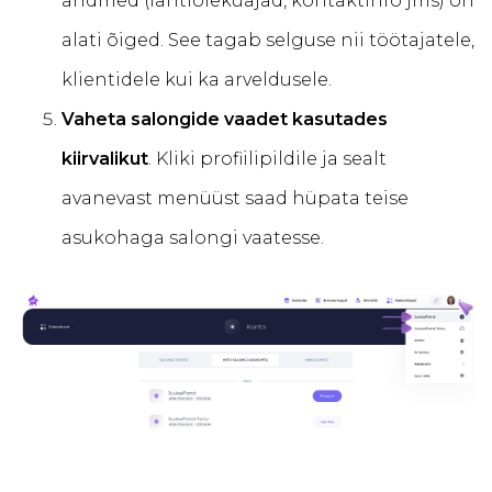
andmed (lahtiolekuajad, kontaktinfo jms) on
alati õiged. See tagab selguse nii töötajatele,
klientidele kui ka arveldusele.
Vaheta salongide vaadet kasutades
kiirvalikut
. Kliki profiilipildile ja sealt
avanevast menüüst saad hüpata teise
asukohaga salongi vaatesse.