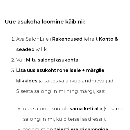
Uue asukoha loomine käib nii:
Ava SalonLife'i
Rakendused
lehelt
Konto &
seaded
valik.
Vali
Mitu salongi asukohta
.
Lisa uus asukoht rohelisele + märgile
klikkides
ja
täites vajalikud andmeväljad.
Sisesta salongi nimi ning märgi, kas:
uus salong kuulub
sama keti alla
(st sama
salongi nimi, kuid teisel aadressil).
tegemist on
täiesti eraldi salongiga
.