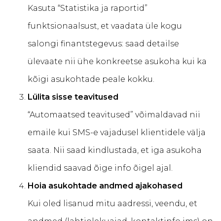
Kasuta “Statistika ja raportid”
funktsionaalsust, et vaadata üle kogu
salongi finantstegevus: saad detailse
ülevaate nii ühe konkreetse asukoha kui ka
kõigi asukohtade peale kokku.
Lülita sisse teavitused
“Automaatsed teavitused” võimaldavad nii
emaile kui SMS-e vajadusel klientidele välja
saata. Nii saad kindlustada, et iga asukoha
kliendid saavad õige info õigel ajal.
Hoia asukohtade andmed ajakohased
Kui oled lisanud mitu aadressi, veendu, et