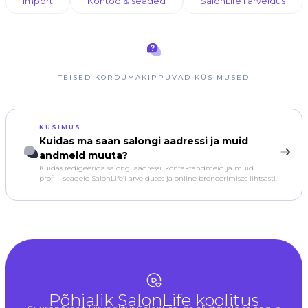
Import
Kontod & seaded
SalonLife’i arveldus
TEISED KORDUMAKIPPUVAD KÜSIMUSED
KÜSIMUS:
Kuidas ma saan salongi aadressi ja muid
andmeid muuta?
Kuidas redigeerida salongi aadressi, kontaktandmeid ja muid
profiili seadeid SalonLife’i arvelduses ja online broneerimises lihtsasti.
Põhjalik SalonLife koolitus