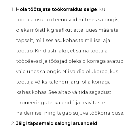
Hoia töötajate töökorraldus selge
. Kui
töötaja osutab teenuseid mitmes salongis,
oleks mõistlik graafikut ette luues määrata
täpselt, millises asukohas ta millisel ajal
töötab. Kindlasti jälgi, et sama töötaja
tööpäevad ja tööajad oleksid korraga avatud
vaid ühes salongis. Nii väldid olukorda, kus
töötaja võiks kalendri järgi olla korraga
kahes kohas. See aitab vältida segadust
broneeringute, kalendri ja teavituste
haldamisel ning tagab sujuva töökorralduse.
Jälgi täpsemaid salongi aruandeid