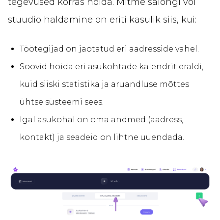
tegevused korras hoida. Mitme salongi või
stuudio haldamine on eriti kasulik siis, kui:
Töötegijad on jaotatud eri aadresside vahel.
Soovid hoida eri asukohtade kalendrit eraldi,
kuid siiski statistika ja aruandluse mõttes
ühtse süsteemi sees.
Igal asukohal on oma andmed (aadress,
kontakt) ja seadeid on lihtne uuendada.