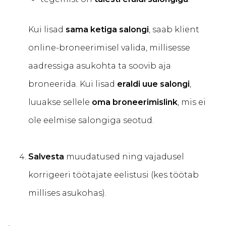
Kui lisad
sama ketiga salongi
, saab klient
online-broneerimisel valida, millisesse
aadressiga asukohta ta soovib aja
broneerida. Kui lisad
eraldi uue salongi
,
luuakse sellele
oma broneerimislink
, mis ei
ole eelmise salongiga seotud.
Salvesta
muudatused ning vajadusel
korrigeeri töötajate eelistusi (kes töötab
millises asukohas).