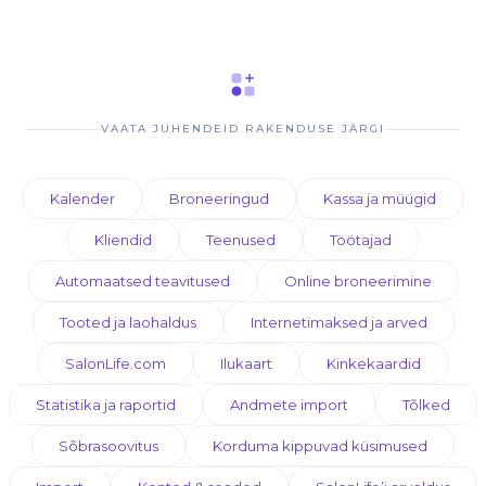
VAATA JUHENDEID RAKENDUSE JÄRGI
Kalender
Broneeringud
Kassa ja müügid
Kliendid
Teenused
Töötajad
Automaatsed teavitused
Online broneerimine
Tooted ja laohaldus
Internetimaksed ja arved
SalonLife.com
Ilukaart
Kinkekaardid
Statistika ja raportid
Andmete import
Tõlked
Sõbrasoovitus
Korduma kippuvad küsimused