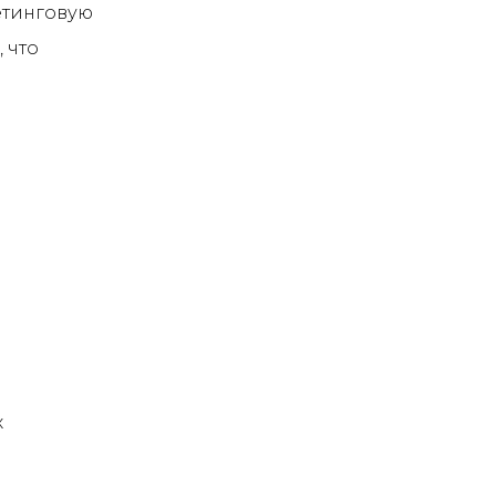
етинговую
 что
х