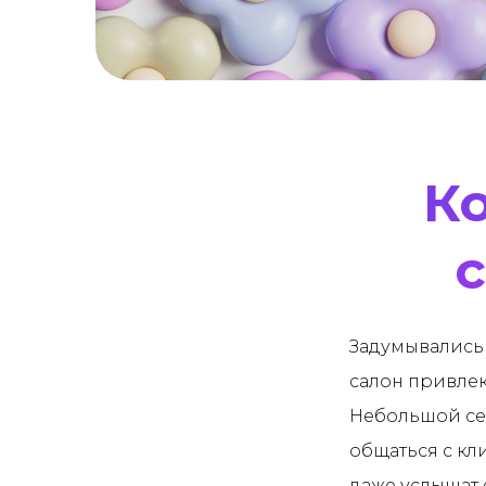
К
Задумывались 
салон привлек
Небольшой сек
общаться с кл
даже услышат 