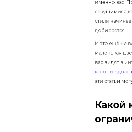
именно вас. Пр
секущимися к
стиля начинает
добирается.
И это ещё не в
маленькая две
вас видят в и
которые должн
эти статьи мо
Какой 
ограни