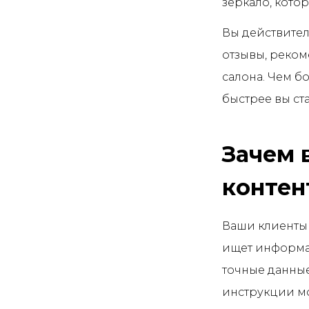
зеркало, кот
Вы действител
отзывы, реком
салона. Чем б
быстрее вы ст
Зачем 
контен
Ваши клиенты 
ищет информац
точные данные
инструкции мо