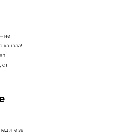
— не
 канала!
ал.
 от
е
ледите за