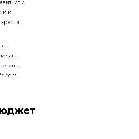
равиться с
ти и
о кресла
 это
ем чаще
кетинга,
fe.com,
бюджет