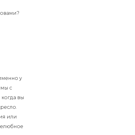
ловами?
 именно у
емы с
 когда вы
кресло.
ция или
ужелюбное