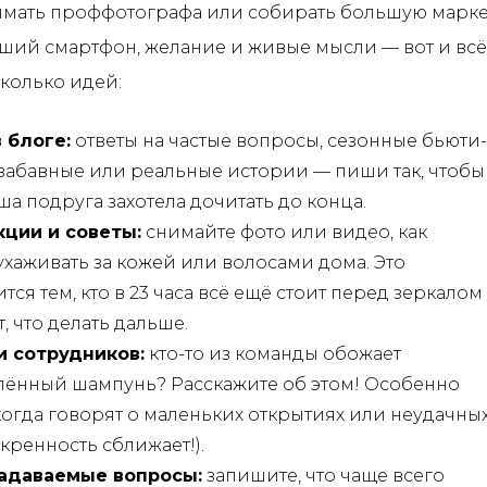
имать проффотографа или собирать большую марк
ший смартфон, желание и живые мысли — вот и всё,
сколько идей:
 блоге:
ответы на частые вопросы, сезонные бьюти-
 забавные или реальные истории — пиши так, чтобы
ша подруга захотела дочитать до конца.
ции и советы:
снимайте фото или видео, как
ухаживать за кожей или волосами дома. Это
тся тем, кто в 23 часа всё ещё стоит перед зеркалом
, что делать дальше.
и сотрудников:
кто-то из команды обожает
ённый шампунь? Расскажите об этом! Особенно
когда говорят о маленьких открытиях или неудачны
скренность сближает!).
задаваемые вопросы:
запишите, что чаще всего