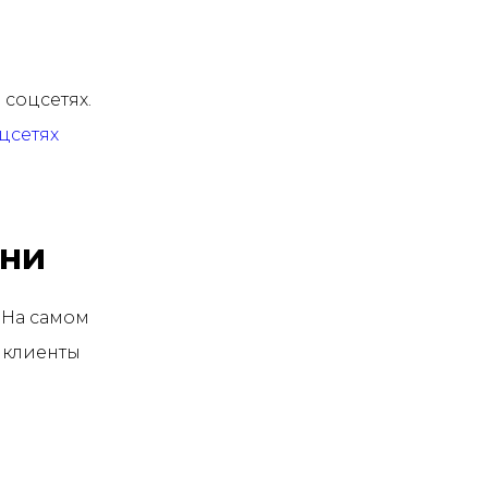
 соцсетях.
оцсетях
зни
 На самом
о клиенты