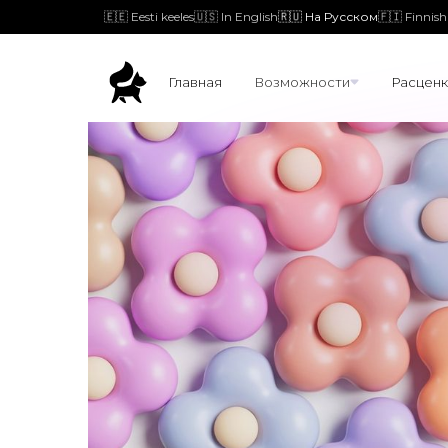
🇪🇪 Eesti keeles
🇺🇸 In English
🇷🇺 На Русском
🇫🇮 Finnish
Главная
Возможности
Расценк