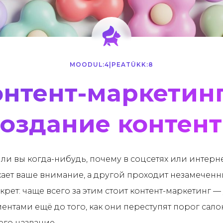
MOODUL:
4
|
PEATÜKK:
8
онтент-маркетинг
создание контент
ли вы когда-нибудь, почему в соцсетях или интерн
ает ваше внимание, а другой проходит незамечен
рет: чаще всего за этим стоит контент-маркетинг 
иентами ещё до того, как они переступят порог сало
его название.