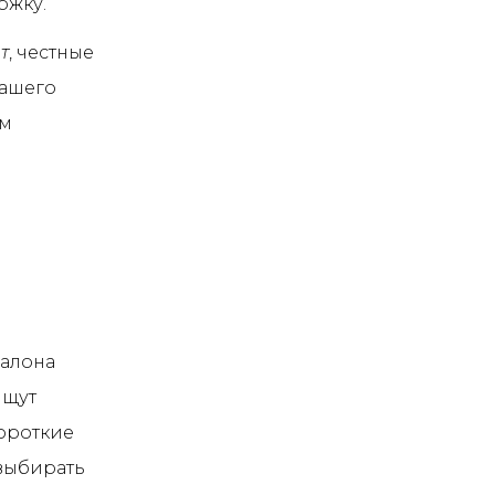
ржку.
т
, честные
вашего
ем
салона
ищут
короткие
 выбирать