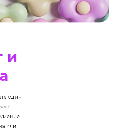
 и
а
ете один
ным?
— умение
на или