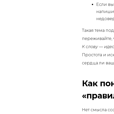
Если вы
напишит
недовер
Такая тема под
переживайте, 
К слову — идеа
Простота и иск
сердца ли ваш
Как по
«прави
Нет смысла соз