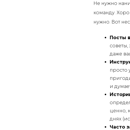
Не нужно нан
команду. Хоро
нужно. Вот не
Посты в
советы,
даже ва
Инструк
просто 
пригоди
и думает
Истори
определ
ценно, 
днях (и
Часто 