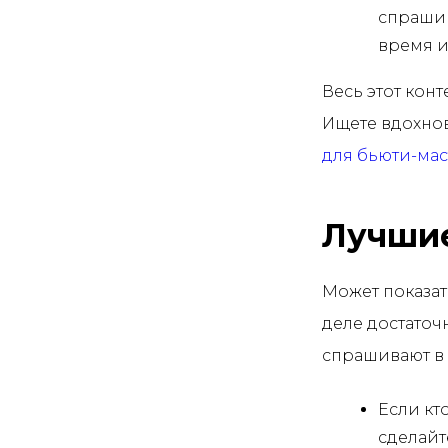
спрашив
время и
Весь этот кон
Ищете вдохно
для бьюти-ма
Лучшие
Может показат
деле достаточ
спрашивают в 
Если кто
сделайт