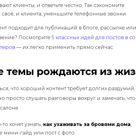
ают клиенты, и ответьте честно. Так сэкономите
 своё, и клиента, уменьшите телефонные звонки.
тент подходит для публикаций в блоге, рассылке или
вение? Посмотрите
5 классных идей для постов в с
стеров
— их легко применить прямо сейчас.
 темы рождаются из жи
ься, что хороший контент требует долгих раздумий.
но просто слушать разговоры вокруг и замечать, чт
салоне.
-то хочет узнать,
как ухаживать за бровями дома
,
е мини-гайд или пост с фото.