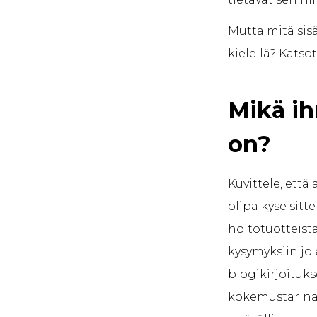
Mutta mitä sis
kielellä? Kats
Mikä ih
on?
Kuvittele, että
olipa kyse sitt
hoitotuotteista
kysymyksiin jo 
blogikirjoituk
kokemustarinan