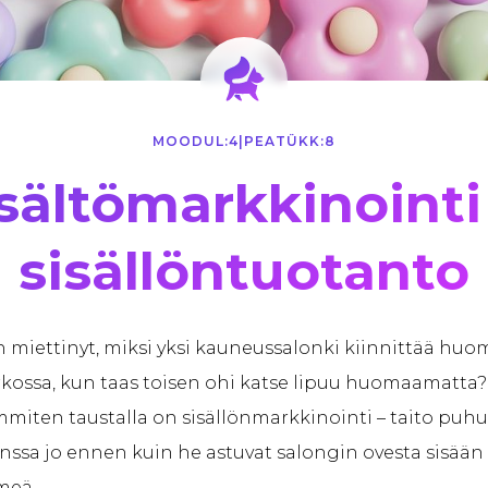
MOODUL:
4
|
PEATÜKK:
8
sältömarkkinointi
sisällöntuotanto
 miettinyt, miksi yksi kauneussalonki kiinnittää huo
rkossa, kun taas toisen ohi katse lipuu huomaamatta?
immiten taustalla on sisällönmarkkinointi – taito puh
nssa jo ennen kuin he astuvat salongin ovesta sisään 
meä.