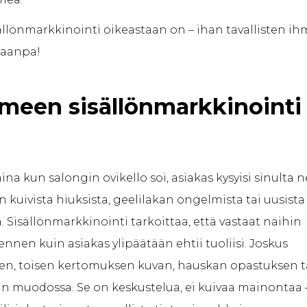
ällönmarkkinointi oikeastaan on – ihan tavallisten ih
otaanpa!
meen sisällönmarkkinointi 
 aina kun salongin ovikello soi, asiakas kysyisi sinulta 
en kuivista hiuksista, geelilakan ongelmista tai uusista
. Sisällönmarkkinointi tarkoittaa, että vastaat näihin
ennen kuin asiakas ylipäätään ehtii tuoliisi. Joskus
sen, toisen kertomuksen kuvan, hauskan opastuksen t
 muodossa. Se on keskustelua, ei kuivaa mainontaa 