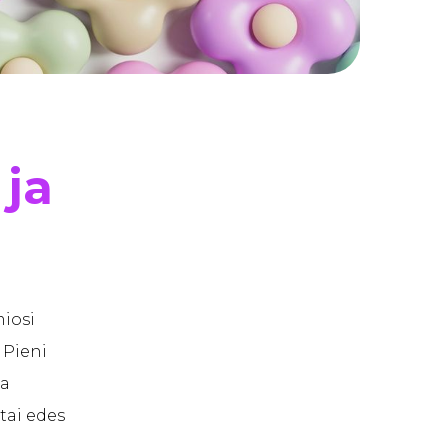
 ja
miosi
 Pieni
ua
tai edes