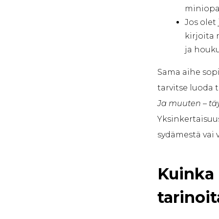
miniopas
Jos olet
kirjoita
ja houku
Sama aihe sopii
tarvitse luoda 
Ja muuten – täyd
Yksinkertaisuus
sydämestä vai v
Kuinka 
tarinoi