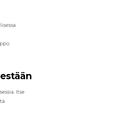
lisessa
lppo
sestään
essia. Itse
itä