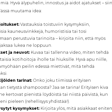
miä. Hyvä älypuhelin, innostus ja aidot ajatukset – sii
 Tässä muutama idea:
joitukset:
Vastauksia toistuviin kysymyksiin,
isia kauneusvinkkejä, humoristisia tai tosi
aan perustuvia tarinoita – kirjoita niin, että myös
 jaksaa lukea ne loppuun.
set ja neuvot:
Kuvaa tai tallenna video, miten tehdä
aisia kotihoitoja iholle tai hiuksille. Hyvä apu niille,
tamyöhään peilin edessä miettivät, mitä tehdä
ksi.
jöiden tarinat:
Onko joku tiimissä erityisen
an tietystä shampoosta? Jaa se tarina! Erityisen kiva
he kertovat pienistä löydöistä tai niistä päivistä, kun
eni pieleen (rehellisyys yhdistää!).
ysytyt kysymykset:
Kirjoita ylös, mitä asiakkaat enite