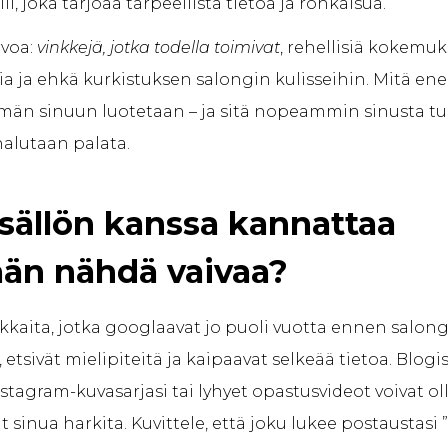
li, joka tarjoaa tarpeellista tietoa ja rohkaisua.
rvoa:
vinkkejä, jotka todella toimivat
, rehellisiä kokemuk
ia ja ehkä kurkistuksen salongin kulisseihin. Mitä 
mmän sinuun luotetaan – ja sitä nopeammin sinusta tu
halutaan palata.
isällön kanssa kannattaa
ään nähdä vaivaa?
akkaita, jotka googlaavat jo puoli vuotta ennen salon
, etsivät mielipiteitä ja kaipaavat selkeää tietoa. Blogis
nstagram-kuvasarjasi tai lyhyet opastusvideot voivat olla
t sinua harkita. Kuvittele, että joku lukee postaustasi ”