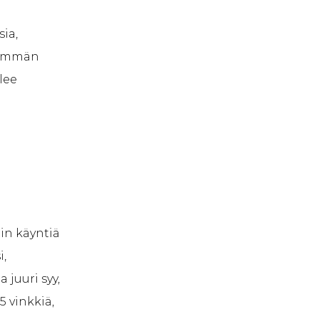
sia,
enemmän
lee
gin käyntiä
i,
 juuri syy,
5 vinkkiä,