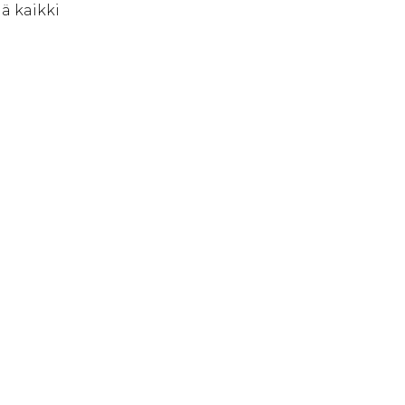
nä kaikki
n