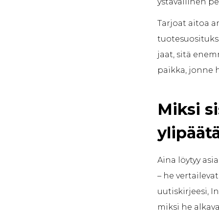
ystävällinen pei
Tarjoat aitoa a
tuotesuosituks
jaat, sitä ene
paikka, jonne 
Miksi s
ylipäät
Aina löytyy asi
– he vertailevat
uutiskirjeesi, I
miksi he alkava