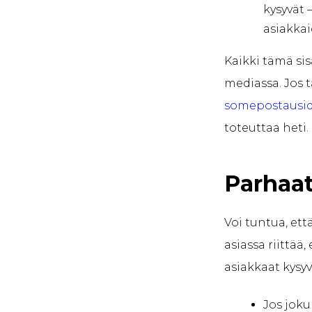
kysyvät 
asiakkai
Kaikki tämä sisä
mediassa. Jos t
somepostausid
toteuttaa heti.
Parhaat
Voi tuntua, ett
asiassa riittää
asiakkaat kysyv
Jos joku