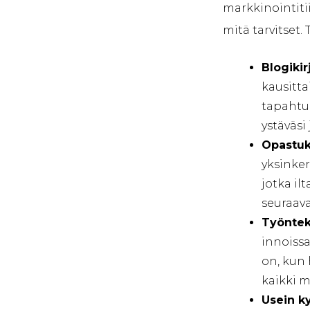
markkinointitii
mitä tarvitset.
Blogikir
kausitta
tapahtum
ystäväsi
Opastuk
yksinkert
jotka il
seuraava
Työnteki
innoissa
on, kun 
kaikki m
Usein k