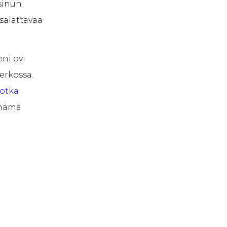
 sinun
 salattavaa
eni ovi
erkossa.
jotka
 nämä