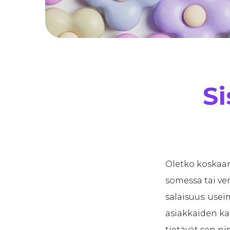
Si
Oletko koskaan
somessa tai ve
salaisuus: use
asiakkaiden ka
tietävät sen ni