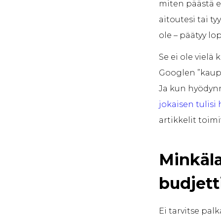
miten päästä er
aitoutesi tai ty
ole – päätyy lopu
Se ei ole vielä 
Googlen ”kaupp
Ja kun hyödyn
jokaisen tulisi 
artikkelit toimi
Minkäla
budjett
Ei tarvitse pal