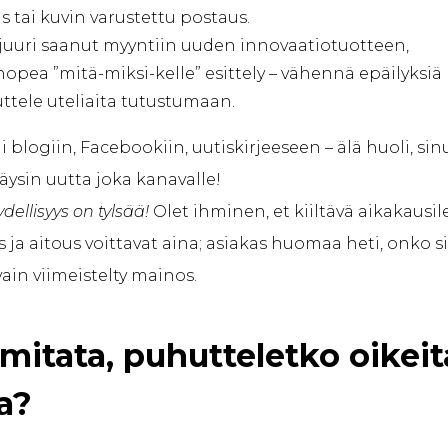
 tai kuvin varustettu postaus.
 juuri saanut myyntiin uuden innovaatiotuotteen,
 nopea ”mitä-miksi-kelle” esittely – vähennä epäilyksiä
ttele uteliaita tutustumaan.
 blogiin, Facebookiin, uutiskirjeeseen – älä huoli, sin
täysin uutta joka kanavalle!
ellisyys on tylsää!
Olet ihminen, et kiiltävä aikakausile
 ja aitous voittavat aina; asiakas huomaa heti, onko si
ain viimeistelty mainos.
mitata, puhutteletko oikeit
ta?