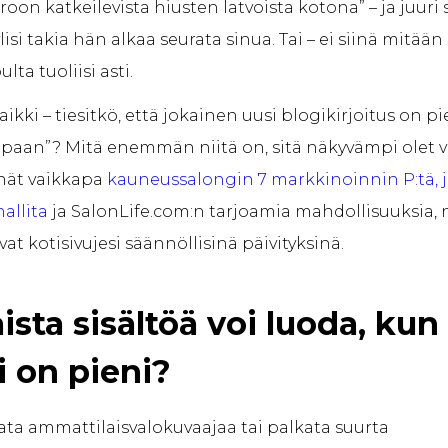
oon katkeilevista hiusten latvoista kotona” – ja juuri
ylisi takia hän alkaa seurata sinua. Tai – ei siinä mitään
lta tuoliisi asti.
kaikki – tiesitkö, että jokainen uusi blogikirjoitus on pi
aan”? Mitä enemmän niitä on, sitä näkyvämpi olet v
nät vaikkapa
kauneussalongin 7 markkinoinnin P:tä, 
hallita
ja SalonLife.com:n tarjoamia mahdollisuuksia,
vat kotisivujesi säännöllisinä päivityksinä.
ista sisältöä voi luoda, kun
i on pieni?
kata ammattilaisvalokuvaajaa tai palkata suurta