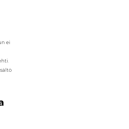
un ei
hti.
sältö
a