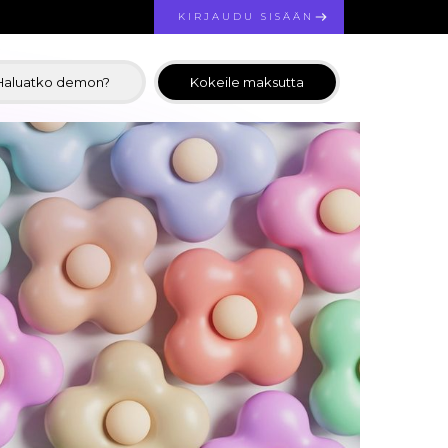
KIRJAUDU SISÄÄN
Haluatko demon?
Kokeile maksutta