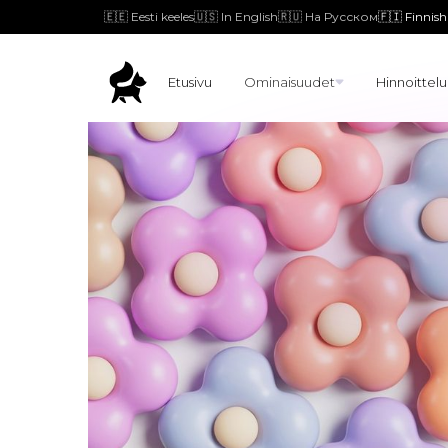
🇪🇪 Eesti keeles
🇺🇸 In English
🇷🇺 На Русском
🇫🇮 Finnish
Etusivu
Ominaisuudet
Hinnoittelu