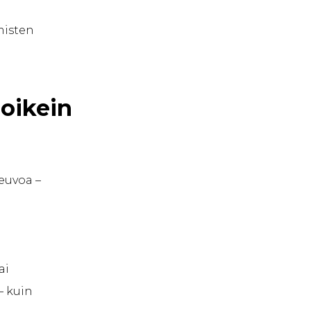
misten
oikein
neuvoa –
ai
– kuin