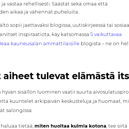
– ja vastaa rehellisesti. Säästät sekä omaa että
den aikaa ja vähennät puheluita.
ltö sopii jaettavaksi blogissa, uutiskirjeessä tai sosiaa
arvitset inspiraatiota, käy katsomassa
5 vaikuttavaa
eaa kauneusalan ammattilaisille
blogista – ne on he
 aiheet tulevat elämästä it
ä hyvän sisällön luominen vaatii suurta aivosulatuspros
, että kuuntelet arkipäivän keskusteluja ja huomaat, m
ät salongissa.
 haluaa tietää,
miten huoltaa kulmia kotona
, tee siitä