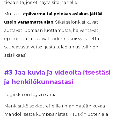
tiedä sitä, jos et näytä sitä hänelle.
Muista –
epävarma tai pelokas asiakas jättää
usein varaamatta ajan
. Siksi salonkisi kuvat
auttavat luomaan luottamusta, hälventävät
epäröintiä ja lisäävät todennäköisyyttä, että
seuraavasta katselijasta tuleekin uskollinen
asiakkaasi.
#3 Jaa kuvia ja videoita itsestäsi
ja henkilökunnastasi
Logiikka on täysin sama.
Menkisitkö sokkotreffeille ilman mitään kuvaa
mahdollisesta kumppanistasi? Tuskin. Joten älä