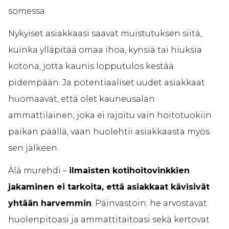
somessa.
Nykyiset asiakkaasi saavat muistutuksen siitä,
kuinka ylläpitää omaa ihoa, kynsiä tai hiuksia
kotona, jotta kaunis lopputulos kestää
pidempään. Ja potentiaaliset uudet asiakkaat
huomaavat, että olet kauneusalan
ammattilainen, joka ei rajoitu vain hoitotuokiin
paikan päällä, vaan huolehtii asiakkaasta myös
sen jälkeen.
Älä murehdi –
ilmaisten kotihoitovinkkien
jakaminen ei tarkoita, että asiakkaat kävisivät
yhtään harvemmin
. Päinvastoin: he arvostavat
huolenpitoasi ja ammattitaitoasi sekä kertovat