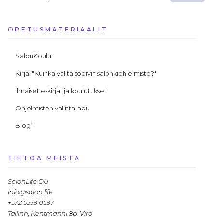
OPETUSMATERIAALIT
SalonKoulu
Kirja: "Kuinka valita sopivin salonkiohjelmisto?"
Ilmaiset e-kirjat ja koulutukset
Ohjelmiston valinta-apu
Blogi
TIETOA MEISTÄ
SalonLife OÜ
info@salon.life
+372 5559 0597
Tallinn, Kentmanni 8b, Viro