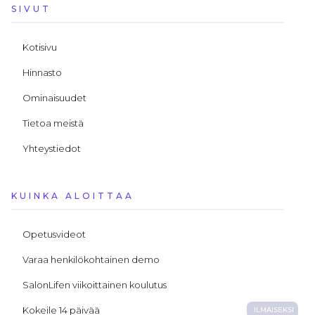
SIVUT
Kotisivu
Hinnasto
Ominaisuudet
Tietoa meistä
Yhteystiedot
KUINKA ALOITTAA
Opetusvideot
Varaa henkilökohtainen demo
SalonLifen viikoittainen koulutus
Kokeile 14 päivää
ILMAISEKSI