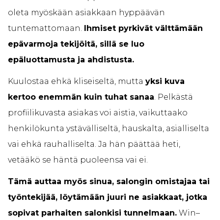
oleta myöskään asiakkaan hyppäävän
tuntemattomaan.
Ihmiset pyrkivät välttämään
epävarmoja tekijöitä, sillä se luo
epäluottamusta ja ahdistusta.
Kuulostaa ehkä kliseiseltä, mutta
yksi kuva
kertoo enemmän kuin tuhat sanaa
. Pelkästä
profiilikuvasta asiakas voi aistia, vaikuttaako
henkilökunta ystävälliseltä, hauskalta, asialliselta
vai ehkä rauhalliselta. Ja hän päättää heti,
vetääkö se häntä puoleensa vai ei.
Tämä auttaa myös sinua, salongin omistajaa tai
työntekijää, löytämään juuri ne asiakkaat, jotka
sopivat parhaiten salonkisi tunnelmaan.
Win–