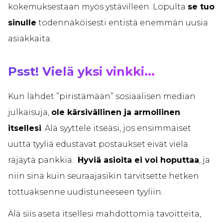
kokemuksestaan myös ystävilleen. Lopulta
se tuo
sinulle
todennäköisesti entistä enemmän uusia
asiakkaita.
Psst! Vielä yksi vinkki...
Kun lähdet ”piristämään” sosiaalisen median
julkaisuja,
ole kärsivällinen ja armollinen
itsellesi
. Älä syyttele itseäsi, jos ensimmäiset
uutta tyyliä edustavat postaukset eivät vielä
räjäytä pankkia.
Hyviä asioita ei voi hoputtaa
, ja
niin sinä kuin seuraajasikin tarvitsette hetken
tottuaksenne uudistuneeseen tyyliin.
Älä siis aseta itsellesi mahdottomia tavoitteita,