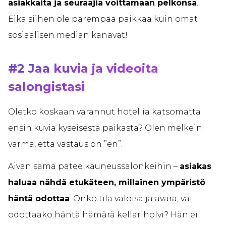
asiakkaita ja seuraajia voittamaan pelkonsa
.
Eikä siihen ole parempaa paikkaa kuin omat
sosiaalisen median kanavat!
#2 Jaa kuvia ja videoita
salongistasi
Oletko koskaan varannut hotellia katsomatta
ensin kuvia kyseisestä paikasta? Olen melkein
varma, että vastaus on ”en”.
Aivan sama pätee kauneussalonkeihin –
asiakas
haluaa nähdä etukäteen, millainen ympäristö
häntä odottaa
. Onko tila valoisa ja avara, vai
odottaako häntä hämärä kellariholvi? Hän ei