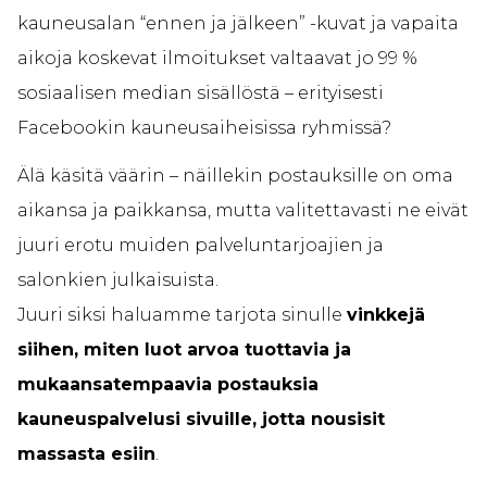
kauneusalan “ennen ja jälkeen” -kuvat ja vapaita
aikoja koskevat ilmoitukset valtaavat jo 99 %
sosiaalisen median sisällöstä – erityisesti
Facebookin kauneusaiheisissa ryhmissä?
Älä käsitä väärin – näillekin postauksille on oma
aikansa ja paikkansa, mutta valitettavasti ne eivät
juuri erotu muiden palveluntarjoajien ja
salonkien julkaisuista.
Juuri siksi haluamme tarjota sinulle
vinkkejä
siihen, miten luot arvoa tuottavia ja
mukaansatempaavia postauksia
kauneuspalvelusi sivuille, jotta nousisit
massasta esiin
.