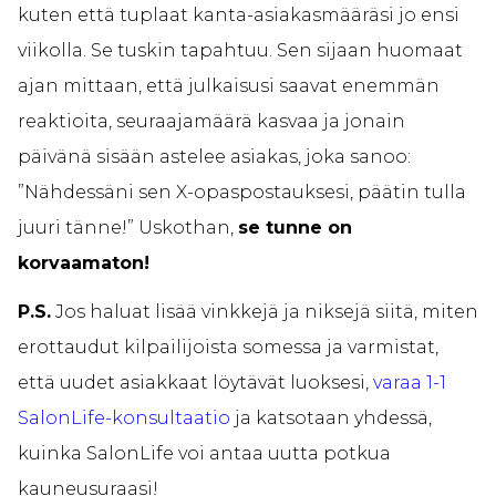
kuten että tuplaat kanta-asiakasmääräsi jo ensi
viikolla. Se tuskin tapahtuu. Sen sijaan huomaat
ajan mittaan, että julkaisusi saavat enemmän
reaktioita, seuraajamäärä kasvaa ja jonain
päivänä sisään astelee asiakas, joka sanoo:
”Nähdessäni sen X-opaspostauksesi, päätin tulla
juuri tänne!” Uskothan,
se tunne on
korvaamaton!
P.S.
Jos haluat lisää vinkkejä ja niksejä siitä, miten
erottaudut kilpailijoista somessa ja varmistat,
että uudet asiakkaat löytävät luoksesi,
varaa 1-1
SalonLife-konsultaatio
ja katsotaan yhdessä,
kuinka SalonLife voi antaa uutta potkua
kauneusuraasi!