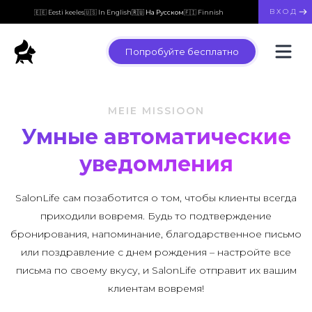
ВХОД
🇪🇪 Eesti keeles
🇺🇸 In English
🇷🇺 На Русском
🇫🇮 Finnish
Попробуйте бесплатно
MEIE MISSIOON
Умные автоматические
уведомления
SalonLife сам позаботится о том, чтобы клиенты всегда
приходили вовремя. Будь то подтверждение
бронирования, напоминание, благодарственное письмо
или поздравление с днем рождения – настройте все
письма по своему вкусу, и SalonLife отправит их вашим
клиентам вовремя!