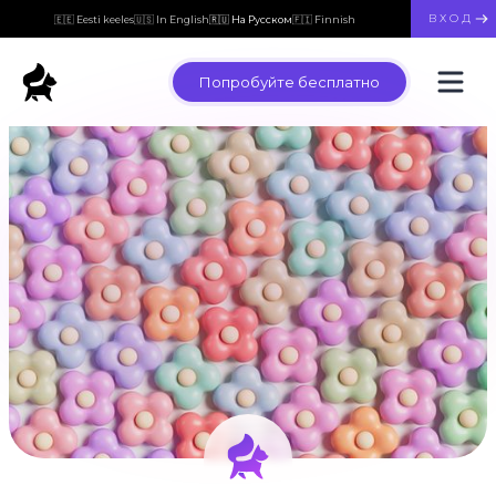
ВХОД
🇪🇪 Eesti keeles
🇺🇸 In English
🇷🇺 На Русском
🇫🇮 Finnish
Попробуйте бесплатно