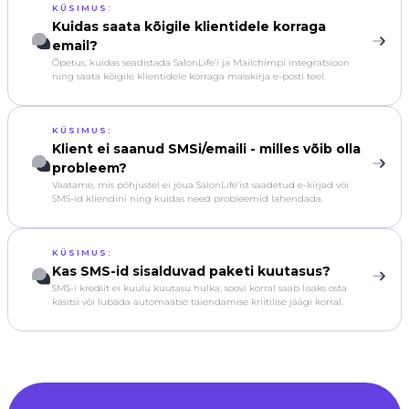
KÜSIMUS:
Kuidas saata kõigile klientidele korraga
email?
Õpetus, kuidas seadistada SalonLife’i ja Mailchimpi integratsioon
ning saata kõigile klientidele korraga masskirja e-posti teel.
KÜSIMUS:
Klient ei saanud SMSi/emaili - milles võib olla
probleem?
Vaatame, mis põhjustel ei jõua SalonLife’ist saadetud e-kirjad või
SMS-id kliendini ning kuidas need probleemid lahendada.
KÜSIMUS:
Kas SMS-id sisalduvad paketi kuutasus?
SMS-i krediit ei kuulu kuutasu hulka; soovi korral saab lisaks osta
käsitsi või lubada automaatse täiendamise kriitilise jäägi korral.