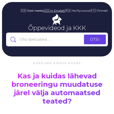
🇪🇪 Eesti keeles
🇺🇸 In English
🇷🇺 На Русском
🇫🇮 Finnish
Õppevideod ja KKK
KORDUMA KIPPUV KÜSMS
Kas ja kuidas lähevad
broneeringu muudatuse
järel välja automaatsed
teated?