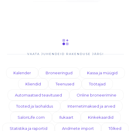
VAATA JUHENDEID RAKENDUSE JÄRGI
Kalender
Broneeringud
Kassa ja müügid
Kliendid
Teenused
Töötajad
Automaatsed teavitused
Online broneerimine
Tooted ja laohaldus
Internetimaksed ja arved
SalonLife.com
Ilukaart
Kinkekaardid
Statistika ja raportid
Andmete import
Tõlked