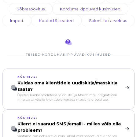
Sõbrasoovitus
Korduma kippuvad küsimused
Import
Kontod & seaded
SalonLife’i arveldus
TEISED KORDUMAKIPPUVAD KÜSIMUSED
KÜSIMUS:
Kuidas oma klientidele uudiskirja/masskirja
saata?
Õpetus, kuidas seadistada SalonLife’i ja Mailchimpi integratsioon
ning saata kõigile klientidele korraga masskirja e-posti teel.
KÜSIMUS:
Klient ei saanud SMSi/emaili - milles võib olla
probleem?
Vaatame, mis põhjustel ei jõua SalonLife’ist saadetud e-kirjad või