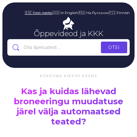
🇪🇪 Eesti keeles
🇺🇸 In English
🇷🇺 На Русском
🇫🇮 Finnish
Õppevideod ja KKK
KORDUMA KIPPUV KÜSMS
Kas ja kuidas lähevad
broneeringu muudatuse
järel välja automaatsed
teated?