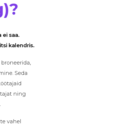
)?
 ei saa.
itsi kalendris.
e broneerida,
omine. Seda
töötajaid
utajat ning
.
te vahel