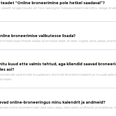
 teadet “Online broneerimine pole hetkel saadaval”?
t pakett langes tasuta või Tark Salong’ile makseprobleemide tõttu. Valige Arve
online broneerimise valikutesse lisada?
imisele saab lihtsalt lisada 20 erinevat keelt, sh eesti, inglise, vene, saksa, prant
mitu kuud ette valmis tehtud, aga kliendid saavad broneeri
les asi?
broneerida vaid kindla kuupäevani, kontrolli Broneerimisakent ja muuda selle 
amiseks.
äevad online-broneeringus minu kalendrit ja andmeid?
äevad online-broneerimisel vaid vabu aegu, teenuseid, profiilipilti ja kirjelduse, 