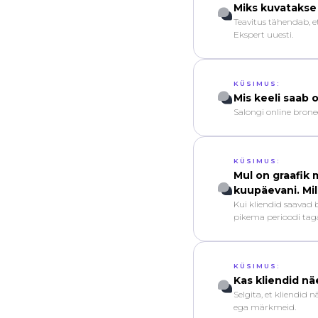
Miks kuvatakse
Teavitus tähendab, e
Ekspert uuesti.
KÜSIMUS:
Mis keeli saab 
Salongi online broneer
KÜSIMUS:
Mul on graafik 
kuupäevani. Mil
Kui kliendid saavad 
pikema perioodi tag
KÜSIMUS:
Kas kliendid n
Selgita, et kliendid n
ega märkmeid.