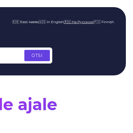
🇪🇪 Eesti keeles
🇺🇸 In English
🇷🇺 На Русском
🇫🇮 Finnish
e ajale