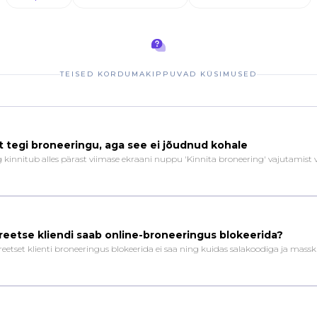
TEISED KORDUMAKIPPUVAD KÜSIMUSED
et tegi broneeringu, aga see ei jõudnud kohale
ng kinnitub alles pärast viimase ekraani nuppu 'Kinnita broneering' vajutamist
eetse kliendi saab online-broneeringus blokeerida?
eetset klienti broneeringus blokeerida ei saa ning kuidas salakoodiga ja mass