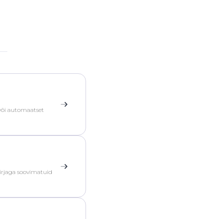
 või automaatset
kirjaga soovimatuid