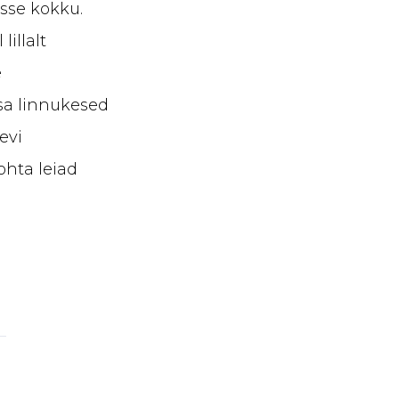
sse kokku.
lillalt
e
isa linnukesed
evi
ohta leiad