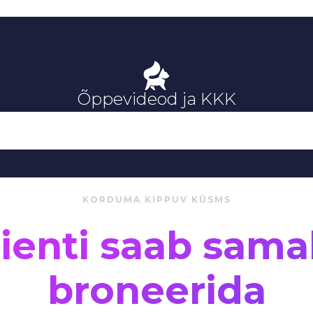
Õppevideod ja KKK
KORDUMA KIPPUV KÜSMS
lienti saab samal
broneerida