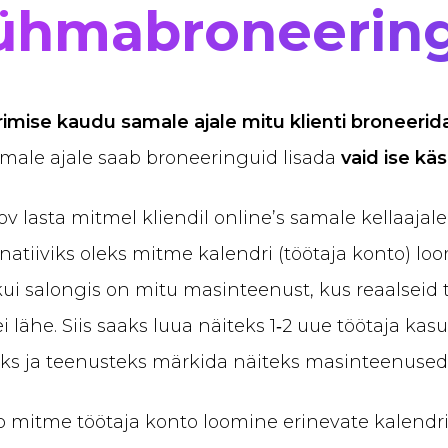
rühmabroneering
imise kaudu samale ajale mitu klienti broneerida
samale ajale saab broneeringuid lisada
vaid ise käs
oov lasta mitmel kliendil online’s samale kellaajal
rnatiiviks oleks mitme kalendri (töötaja konto) lo
kui salongis on mitu masinteenust, kus reaalseid 
ei lähe. Siis saaks luua näiteks 1‑2 uue töötaja kas
s ja teenusteks märkida näiteks masinteenused
b mitme töötaja konto loomine erinevate kalendri