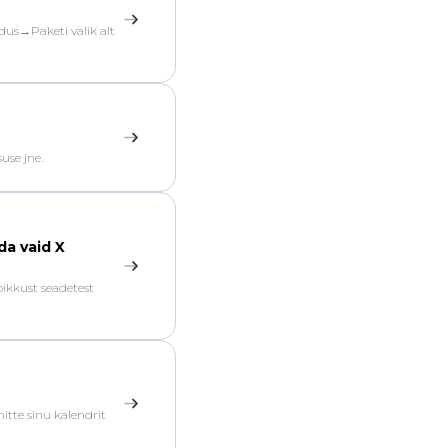
ldus→Paketi valik alt
suse jne.
da vaid X
pikkust seadetest
mitte sinu kalendrit