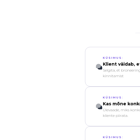
KÜSIMUS:
Klient väidab, 
Selgita, et broneeri
kinnitamist
KÜSIMUS:
Kas mõne konkr
Ülevaade, miks konkr
kliente piirata.
KÜSIMUS: