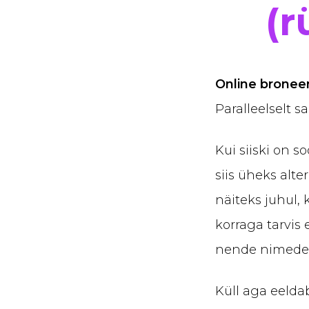
(
Online broneer
Paralleelselt 
Kui siiski on s
siis üheks alte
näiteks juhul, 
korraga tarvis 
nende nimedek
Küll aga eelda