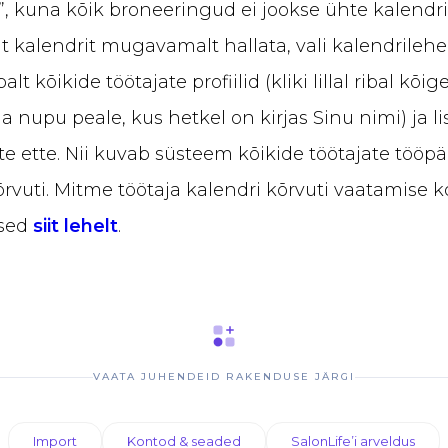
, kuna kõik broneeringud ei jookse ühte kalendri
ut kalendrit mugavamalt hallata, vali kalendrilehel 
lt kõikide töötajate profiilid (kliki lillal ribal kõig
nupu peale, kus hetkel on kirjas Sinu nimi) ja l
te ette. Nii kuvab süsteem kõikide töötajate tööpä
rvuti. Mitme töötaja kalendri kõrvuti vaatamise k
ised
siit lehelt
.
VAATA JUHENDEID RAKENDUSE JÄRGI
Import
Kontod & seaded
SalonLife’i arveldus