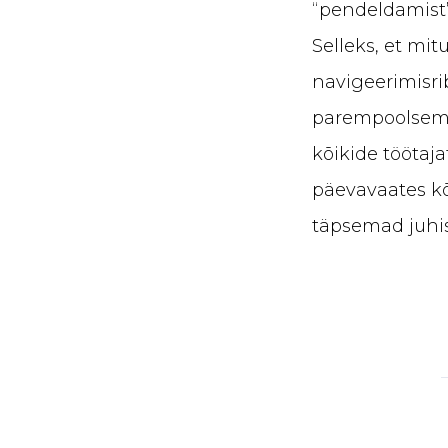
“pendeldamist”
Selleks, et mit
navigeerimisriba
parempoolsema 
kõikide töötaja
päevavaates kõ
täpsemad juh