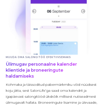
MUUDA OMA SALONGITÖÖ EFEKTIIVSEMAKS
Ülimugav personaalne kalender
klientide ja broneeringute
haldamiseks
Kohmaka ja täissoditud pabermärkmiku võid nüüdsest
koju jätta, sest SalonLife’ga saad oma kalendrit ja
igapäevast salongitööd ükskõik millisest nutiseadmest
ülimugavalt hallata. Broneeringute lisamine ja ülevaade,