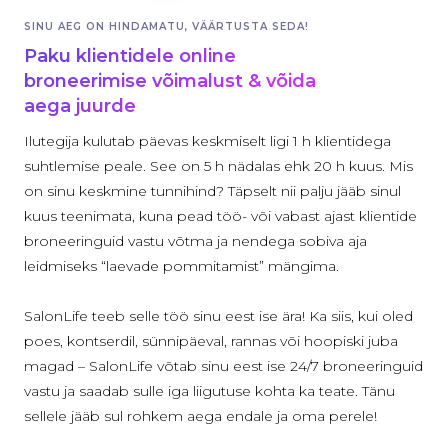
SINU AEG ON HINDAMATU, VÄÄRTUSTA SEDA!
Paku klientidele online
broneerimise võimalust & võida
aega juurde
Ilutegija kulutab päevas keskmiselt ligi 1 h klientidega
suhtlemise peale. See on 5 h nädalas ehk 20 h kuus. Mis
on sinu keskmine tunnihind? Täpselt nii palju jääb sinul
kuus teenimata, kuna pead töö- või vabast ajast klientide
broneeringuid vastu võtma ja nendega sobiva aja
leidmiseks “laevade pommitamist” mängima.
SalonLife teeb selle töö sinu eest ise ära! Ka siis, kui oled
poes, kontserdil, sünnipäeval, rannas või hoopiski juba
magad – SalonLife võtab sinu eest ise 24/7 broneeringuid
vastu ja saadab sulle iga liigutuse kohta ka teate. Tänu
sellele jääb sul rohkem aega endale ja oma perele!