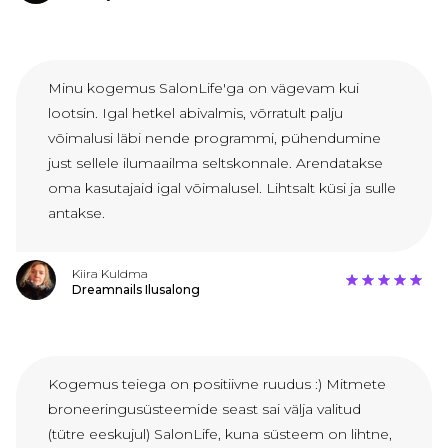
Minu kogemus SalonLife'ga on vägevam kui
lootsin. Igal hetkel abivalmis, võrratult palju
võimalusi läbi nende programmi, pühendumine
just sellele ilumaailma seltskonnale. Arendatakse
oma kasutajaid igal võimalusel. Lihtsalt küsi ja sulle
antakse.
Kiira Kuldma
Dreamnails Ilusalong
Kogemus teiega on positiivne ruudus :) Mitmete
broneeringusüsteemide seast sai välja valitud
(tütre eeskujul) SalonLife, kuna süsteem on lihtne,