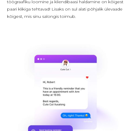
töögraafiku loomine ja kliendibaasi haldamine on kõigest
paari klikiga tehtavad! Lisaks on sul alati põhjalik ülevaade
kõigest, mis sinu salongis toimub.