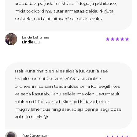
arusaadav, paljude funktsioonidega ja põhilause,
mida tookord mu tütar armastas öelda, "kirjuta
poistele, nad alati aitavad" sai otsustavaks!
Linda Lehtmae
Lindle OÜ
Hei! Kuna ma olen alles algaja juuksur ja see
maailm on natuke veel võõras, siis online
broneerimise sain teada üldse oma kolleegilt, kes
ka seda kasutab. Tänu sellele ma olen uskumatult
rohkem tööd saanud. Kliendid kiidavad, et on
mugav lahendus ning saavad aja panna isegi öösel
kui tuju tuleb 🙂
Age Jürgenson