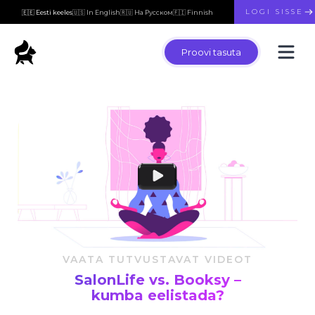
LOGI SISSE
🇪🇪 Eesti keeles
🇺🇸 In English
🇷🇺 На Русском
🇫🇮 Finnish
Proovi tasuta
VAATA TUTVUSTAVAT VIDEOT
SalonLife vs. Booksy –
kumba eelistada?