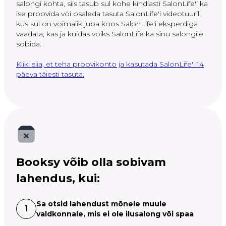
salongi kohta, siis tasub sul kohe kindlasti SalonLife'i ka
ise proovida või osaleda tasuta SalonLife'i videotuuril,
kus sul on võimalik juba koos SalonLife'i eksperdiga
vaadata, kas ja kuidas võiks SalonLife ka sinu salongile
sobida.
Kliki siia, et teha proovikonto ja kasutada SalonLife'i 14
päeva täiesti tasuta.
Booksy võib olla sobivam
lahendus, kui:
Sa otsid lahendust mõnele muule
1
valdkonnale, mis ei ole ilusalong või spaa