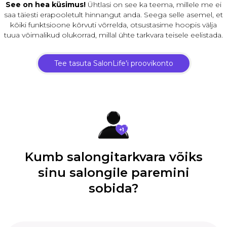
See on hea küsimus!
Ühtlasi on see ka teema, millele me ei
saa täiesti erapooletult hinnangut anda. Seega selle asemel, et
kõiki funktsioone kõrvuti võrrelda, otsustasime hoopis välja
tuua võimalikud olukorrad, millal ühte tarkvara teisele eelistada.
Tee tasuta SalonLife'i proovikonto
Kumb salongitarkvara võiks
sinu salongile paremini
sobida?