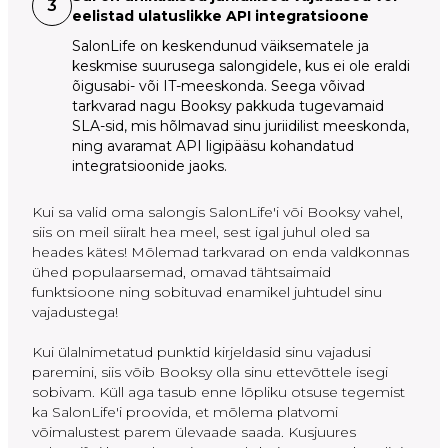
3
eelistad ulatuslikke API integratsioone
SalonLife on keskendunud väiksematele ja
keskmise suurusega salongidele, kus ei ole eraldi
õigusabi- või IT-meeskonda. Seega võivad
tarkvarad nagu Booksy pakkuda tugevamaid
SLA-sid, mis hõlmavad sinu juriidilist meeskonda,
ning avaramat API ligipääsu kohandatud
integratsioonide jaoks.
Kui sa valid oma salongis SalonLife'i või Booksy vahel,
siis on meil siiralt hea meel, sest igal juhul oled sa
heades kätes! Mõlemad tarkvarad on enda valdkonnas
ühed populaarsemad, omavad tähtsaimaid
funktsioone ning sobituvad enamikel juhtudel sinu
vajadustega!
Kui ülalnimetatud punktid kirjeldasid sinu vajadusi
paremini, siis võib Booksy olla sinu ettevõttele isegi
sobivam. Küll aga tasub enne lõpliku otsuse tegemist
ka SalonLife'i proovida, et mõlema platvomi
võimalustest parem ülevaade saada. Kusjuures