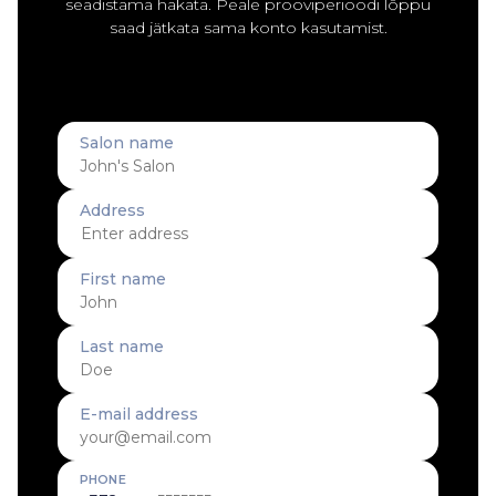
seadistama hakata. Peale prooviperioodi lõppu
saad jätkata sama konto kasutamist.