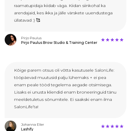
raamatupidaja kiidab väga. Kiidan siinkohal ka
arendajaid, kes ikka ja jälle värskete uuendustega
üllatavad :) 🥰
Pirjo Paulus
Pirjo Paulus Brow Studio & Training Center
Kõige parem otsus oli võtta kasutusele SalonLife:
tööpäevad muutusid palju lühemaks + ei pea
enam peale tööd tegelema aegade otsimisega.
Lisaks ei unusta kliendid enam broneeringuid tänu
meeldetuletus sõnumitele. Ei saakski enam ilma
SalonLife’ta!
Johanna Eller
Lashify