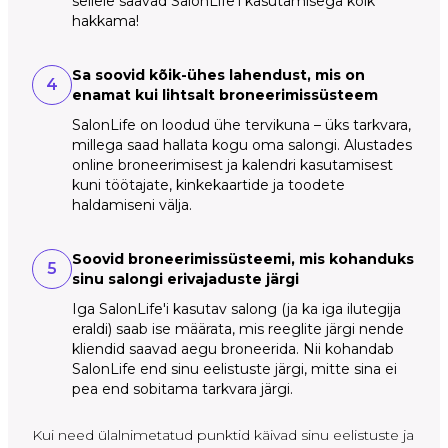
sellele saavad SalonLife'i kasutamisega kõik
hakkama!
Sa soovid kõik-ühes lahendust, mis on
4
enamat kui lihtsalt broneerimissüsteem
SalonLife on loodud ühe tervikuna – üks tarkvara,
millega saad hallata kogu oma salongi. Alustades
online broneerimisest ja kalendri kasutamisest
kuni töötajate, kinkekaartide ja toodete
haldamiseni välja.
Soovid broneerimissüsteemi, mis kohanduks
5
sinu salongi erivajaduste järgi
Iga SalonLife'i kasutav salong (ja ka iga ilutegija
eraldi) saab ise määrata, mis reeglite järgi nende
kliendid saavad aegu broneerida. Nii kohandab
SalonLife end sinu eelistuste järgi, mitte sina ei
pea end sobitama tarkvara järgi.
Kui need ülalnimetatud punktid käivad sinu eelistuste ja