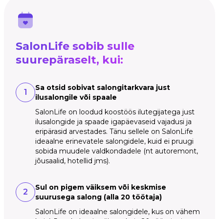
SalonLife sobib sulle
suurepäraselt, kui:
Sa otsid sobivat salongitarkvara just
1
ilusalongile või spaale
SalonLife on loodud koostöös ilutegijatega just
ilusalongide ja spaade igapäevaseid vajadusi ja
eripärasid arvestades. Tänu sellele on SalonLife
ideaalne erinevatele salongidele, kuid ei pruugi
sobida muudele valdkondadele (nt autoremont,
jõusaalid, hotellid jms).
Sul on pigem väiksem või keskmise
2
suurusega salong (alla 20 töötaja)
SalonLife on ideaalne salongidele, kus on vähem