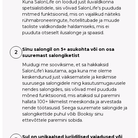
Kuna SalonLife on loodud just iluvaldkonna
spetsialistidele, siis võivad SalonLife's puududa
mitmed funktsioonid, mis on vajalikud näiteks
rühmabroneeringute, hotellitubade ja muude
taoliste valdkondade haldamiseks, mis ei
puuduta otseselt ilusalonge ja spaasid.
Sinu salongil on 5+ asukohta või on osa
2
suuremast salongiketist
Muidugi me sooviksime, et sa hakkaksid
SalonLife'i kasutama, aga kuna me oleme
keskendunud just väiksematele ja keskmise
suurusega salongidele ning kasutusmugavusele
nendes salongides, siis võivad meil puududa
mõned funktsioonid, mis aitaksid sul paremini
hallata 100+ liikmelist meeskonda ja arvestada
nende töötasusid. Seega suuremate salongide ja
salongikettide puhul võib Booksy sinu
ettevõttele paremini sobida.
Sul on unikaalsed juriidilised vajadused või