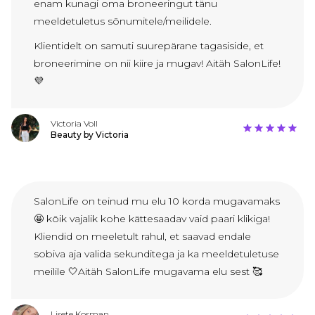
enam kunagi oma broneeringut tänu
meeldetuletus sõnumitele/meilidele.
Klientidelt on samuti suurepärane tagasiside, et
broneerimine on nii kiire ja mugav! Aitäh SalonLife!
💜
Victoria Voll
Beauty by Victoria
SalonLife on teinud mu elu 10 korda mugavamaks
🤩 kõik vajalik kohe kättesaadav vaid paari klikiga!
Kliendid on meeletult rahul, et saavad endale
sobiva aja valida sekunditega ja ka meeldetuletuse
meilile 🤍Aitäh SalonLife mugavama elu sest 🥰
Lisete Kosman