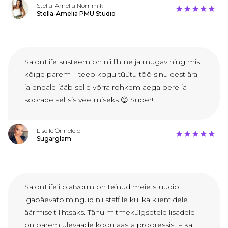
Stella-Amelia Nõmmik
Stella-Amelia PMU Studio
SalonLife süsteem on nii lihtne ja mugav ning mis
kõige parem – teeb kogu tüütu töö sinu eest ära
ja endale jääb selle võrra rohkem aega pere ja
sõprade seltsis veetmiseks 😊 Super!
Liselle Õnneleid
Sugarglam
SalonLife’i platvorm on teinud meie stuudio
igapäevatoimingud nii staffile kui ka klientidele
äärmiselt lihtsaks. Tänu mitmekülgsetele lisadele
on parem ülevaade kogu aasta progressist – ka