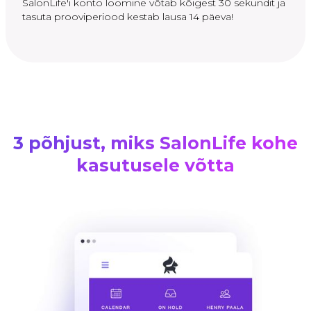
SalonLife'i konto loomine võtab kõigest 30 sekundit ja
tasuta prooviperiood kestab lausa 14 päeva!
3 põhjust, miks SalonLife kohe
kasutusele võtta