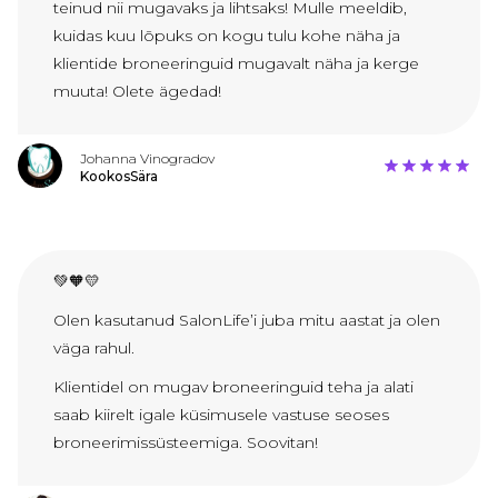
teinud nii mugavaks ja lihtsaks! Mulle meeldib,
kuidas kuu lõpuks on kogu tulu kohe näha ja
klientide broneeringuid mugavalt näha ja kerge
muuta! Olete ägedad!
Johanna Vinogradov
KookosSära
💚🧡💛
Olen kasutanud SalonLife’i juba mitu aastat ja olen
väga rahul.
Klientidel on mugav broneeringuid teha ja alati
saab kiirelt igale küsimusele vastuse seoses
broneerimissüsteemiga. Soovitan!