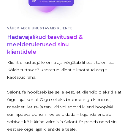
VÄHEM AEGU UNUSTAVAID KLIENTE
Hädavajalikud teavitused &
meeldetuletused sinu
klientidele
Klient unustas jälle oma aja või jätab lihtsalt tulemata.
Kõlab tuttavalt? Kaotatud klient = kaotatud aeg =
kaotatud raha.
SalonLife hoolitseb ise selle eest, et kliendid oleksid alati
õigel ajal kohal. Olgu selleks broneeringu kinnitus-,
meeldetuletus- ja tänukiri või soovid klienti hoopiski
sünnipäeva puhul meeles pidada – kujunda endale
sobivalt kõik kirjad valmis ja SalonLife paneb need sinu
eest ise õigel ajal klientidele teele!