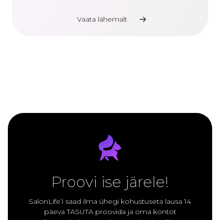
Vaata lähemalt
Proovi ise järele!
SalonLife’i saad ilma ühegi kohustuseta lausa 14
päeva TASUTA proovida ja oma kontot