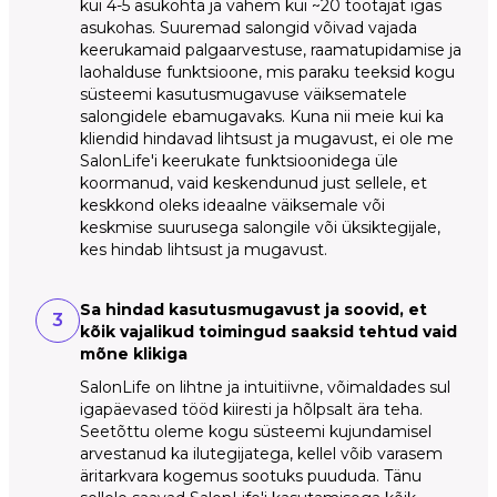
kui 4-5 asukohta ja vähem kui ~20 töötajat igas
asukohas. Suuremad salongid võivad vajada
keerukamaid palgaarvestuse, raamatupidamise ja
laohalduse funktsioone, mis paraku teeksid kogu
süsteemi kasutusmugavuse väiksematele
salongidele ebamugavaks. Kuna nii meie kui ka
kliendid hindavad lihtsust ja mugavust, ei ole me
SalonLife'i keerukate funktsioonidega üle
koormanud, vaid keskendunud just sellele, et
keskkond oleks ideaalne väiksemale või
keskmise suurusega salongile või üksiktegijale,
kes hindab lihtsust ja mugavust.
Sa hindad kasutusmugavust ja soovid, et
3
kõik vajalikud toimingud saaksid tehtud vaid
mõne klikiga
SalonLife on lihtne ja intuitiivne, võimaldades sul
igapäevased tööd kiiresti ja hõlpsalt ära teha.
Seetõttu oleme kogu süsteemi kujundamisel
arvestanud ka ilutegijatega, kellel võib varasem
äritarkvara kogemus sootuks puududa. Tänu