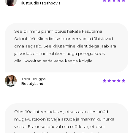
Ilustuudio tagahoovis
See oli minu parim otsus hakata kasutama
SalonLife'i. Kliendid ise broneerivad ja tühistavad
oma aegasid. See kirjutamine klientidega jääb ära
ja kodus on mul rohkem aega perega koos
olla. Soovitan seda kahe käega kõigile.
Triinu Tõugjas
BeautyLand
Olles 10a iluteeninduses, otsustasin alles nüüd
mugavustsoonist välja astuda ja märkmiku nurka
visata. Esimesel päeval ma mõtlesin, et okei