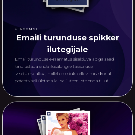
E-RAAMAT
Emaili turunduse spikker
ilutegijale
Email turunduse e-raamatus sisalduva abiga saad
kindlustada enda ilusalongile täiesti uue
sissetulekuallika, millel on eduka elluviimise korral
potentsiaali ületada lausa iluteenuste enda tulu!