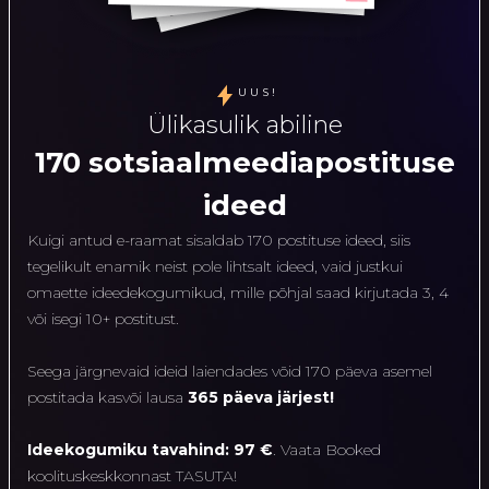
UUS!
Ülikasulik abiline
170 sotsiaalmeediapostituse
ideed
Kuigi antud e-raamat sisaldab 170 postituse ideed, siis
tegelikult enamik neist pole lihtsalt ideed, vaid justkui
omaette ideedekogumikud, mille põhjal saad kirjutada 3, 4
või isegi 10+ postitust.
Seega järgnevaid ideid laiendades võid 170 päeva asemel
postitada kasvõi lausa
365 päeva järjest!
Ideekogumiku tavahind: 97 €
. Vaata Booked
koolituskeskkonnast TASUTA!