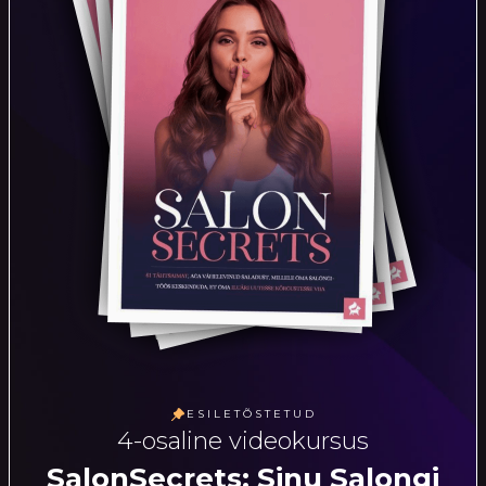
ESILETÕSTETUD
4-osaline videokursus
SalonSecrets: Sinu Salongi