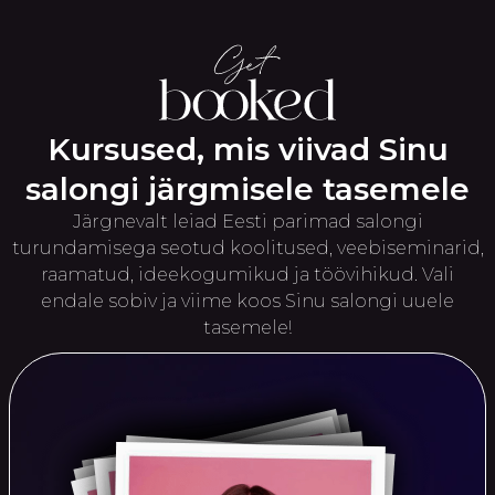
Kursused, mis viivad Sinu
salongi järgmisele tasemele
Järgnevalt leiad Eesti parimad salongi
turundamisega seotud koolitused, veebiseminarid,
raamatud, ideekogumikud ja töövihikud. Vali
endale sobiv ja viime koos Sinu salongi uuele
tasemele!