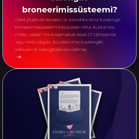
broneerimissüsteemi?
Oled jõudnud otsuseni, et soovid ka oma ilusalongis
broneerimissüsteemi kasutusele võtta, kuid ei tea,
millist valida? Siit e-raamatust leiad 27 tähtsaimat
asja, mida jälgida, kui oled oma ilusalongile
sobivaimat salongitarkvara valimas.