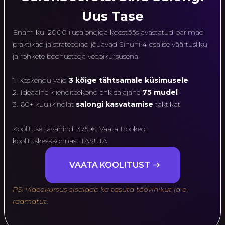
Uus Tase
Enam kui 2000 ilusalongiga koostöös avastatud parimad
praktikad ja strateegiad jõuavad Sinuni 4-osalise väärtusliku
ja rohkete boonustega veebikursusena.
1. Keskendu vaid
3 kõige tähtsamale küsimusele
2. Ideaalne klienditeekond ehk salajane
75 mudel
3. 60+ kuulikindlat
salongi kasvatamise
taktikat
Koolituse tavahind: 375 €. Vaata Booked
koolituskeskkonnast TASUTA!
VAATA KOOLITUST
PS! Videokursus sisaldab ka tasuta töövihikut ja e-
raamatut.