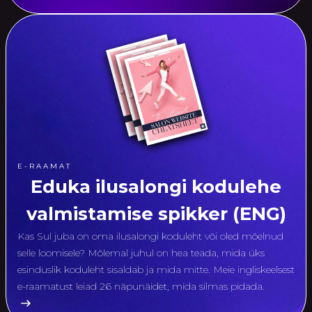
E-RAAMAT
Eduka ilusalongi kodulehe
valmistamise spikker (ENG)
Kas Sul juba on oma ilusalongi koduleht või oled mõelnud
selle loomisele? Mõlemal juhul on hea teada, mida üks
esinduslik koduleht sisaldab ja mida mitte. Meie ingliskeelsest
e-raamatust leiad 26 näpunäidet, mida silmas pidada.