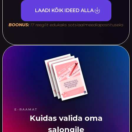
LAADI KÕIK IDEED ALLA
BOONUS:
17 reeglit edukaks sotsiaalmeediapostituseks
E-RAAMAT
Kuidas valida oma
salongile