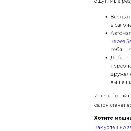
ощутимые рез
Всегда 
в салон
Автомат
через S
себя — 
Добавьт
персона
дружелю
выше ша
И не забывайте
салон станет 
Хотите мощн
Как успешно з