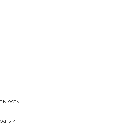
о
ды есть
,
рать и