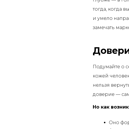
тогда, когда 
и умело направ
замечать марк
Довери
Подумайте о с
кожей человек
нельзя вернут
доверие — сам
Но как возни
Оно фор