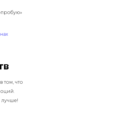
опробую»
нах
тв
 том, что
моций.
 лучше!