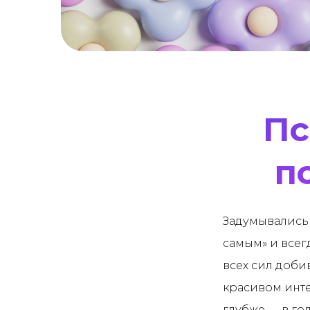
Пс
п
Задумывались 
самым» и всег
всех сил доби
красивом инте
глубже — в го