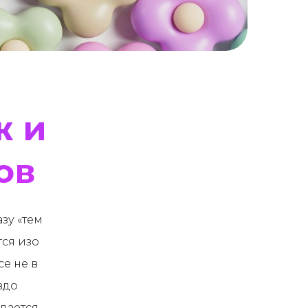
ж и
ов
зу «тем
тся изо
се не в
здо
ждается