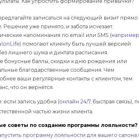
ультаты. Как упростить формирование привычки?
предлагайте записаться на следующий визит прямо
е. Решение уже принято, и забота исчезает.
ические напоминания по email или SMS (
например
alonLife
) помогают клиенту быть лучшей версией
без лишнего шума и диктата расписания.
е бонусные баллы, скидки к дню рождения или
льные благодарственные сообщения. Чем
бнее ваши регулярные контакты с клиентом, тем
нс, что он вернётся.
: если запись удобна (
онлайн 24/7
, быстрая связь), 
естественной частью жизни клиента.
ые советы по созданию программы лояльности?
апустить программу лояльности для вашего салона