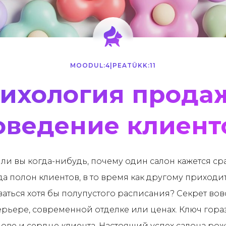
MOODUL:
4
|
PEATÜKK:
11
ихология прода
оведение клиент
ли вы когда-нибудь, почему один салон кажется сра
да полон клиентов, в то время как другому приходи
ваться хотя бы полупустого расписания? Секрет вов
рьере, современной отделке или ценах. Ключ гора
лове и сердце клиента. Настоящий успех салона ро