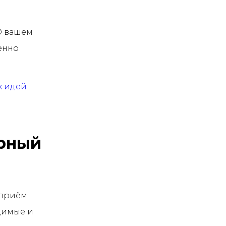
 О вашем
енно
х идей
орный
 приём
идимые и