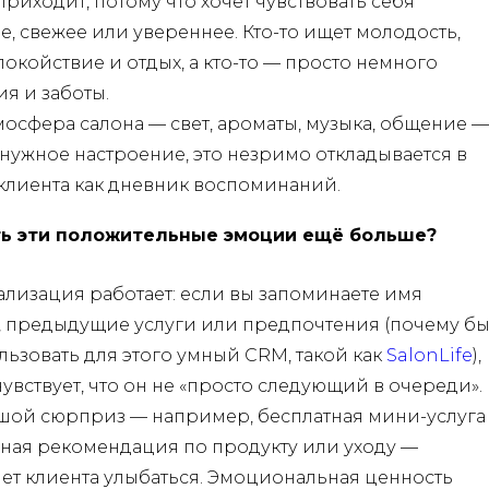
приходит, потому что хочет чувствовать себя
е, свежее или увереннее. Кто-то ищет молодость,
спокойствие и отдых, а кто-то — просто немного
я и заботы.
мосфера салона — свет, ароматы, музыка, общение —
 нужное настроение, это незримо откладывается в
клиента как дневник воспоминаний.
ть эти положительные эмоции ещё больше?
лизация работает: если вы запоминаете имя
, предыдущие услуги или предпочтения (почему б
льзовать для этого умный CRM, такой как
SalonLife
),
чувствует, что он не «просто следующий в очереди».
ой сюрприз — например, бесплатная мини-услуга
ная рекомендация по продукту или уходу —
яет клиента улыбаться. Эмоциональная ценность