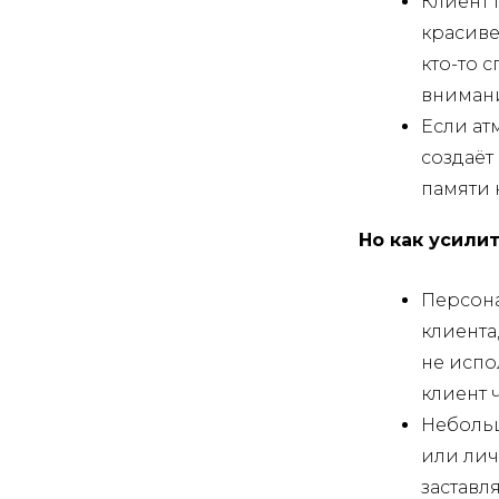
Клиент 
красиве
кто-то 
внимани
Если ат
создаёт
памяти 
Но как усили
Персона
клиента
не испо
клиент 
Небольш
или лич
заставл