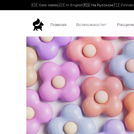
🇪🇪 Eesti keeles
🇺🇸 In English
🇷🇺 На Русском
🇫🇮 Finnish
Главная
Возможности
Расценк