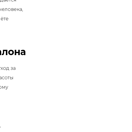
человека,
нёте
алона
ход за
асоты
тому
,