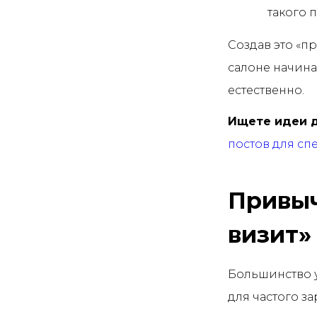
такого 
Создав это «п
салоне начина
естественно.
Ищете идеи д
постов для сп
Привыч
визит»
Большинство у
для частого з