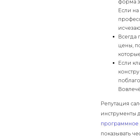
форма з
Если на
професс
исчезаю
Всегда 
цены, п
которые
Если кл
констру
поблаго
Вовлечё
Репутация сал
инструменты д
программное о
показывать чес