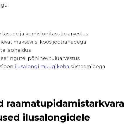
agu:
de tasude ja komisjonitasude arvestus
nevat makseviisi koos jootrahadega
te laohaldus
neeringutel põhinev tuluarvestus
tsioon
ilusalongi müügikoha
süsteemidega
d raamatupidamistarkvara
sed ilusalongidele