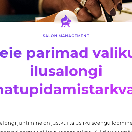
SALON MANAGEMENT
eie parimad valik
ilusalongi
atupidamistarkv
isalongi juhtimine on justkui täiusliku soengu loomine