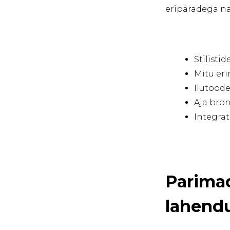
eripäradega n
Stilisti
Mitu eri
Ilutoode
Aja bro
Integra
Parima
lahendu