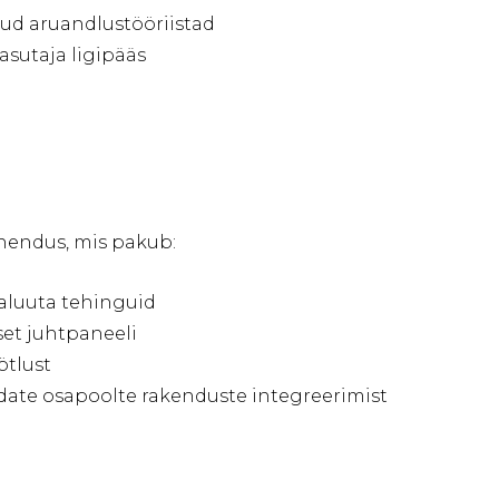
kud aruandlustööriistad
sutaja ligipääs
hendus, mis pakub:
aluuta tehinguid
vset juhtpaneeli
ötlust
ate osapoolte rakenduste integreerimist