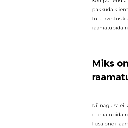
komponendid p
pakkuda klienti
tuluarvestus k
raamatupidamist
Miks on
raamat
Nii nagu sa ei
raamatupidamist
Ilusalongi raa