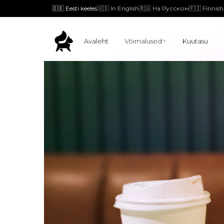
🇪🇪 Eesti keeles
🇺🇸 In English
🇷🇺 На Русском
🇫🇮 Finnish
Avaleht
Võimalused
Kuutasu