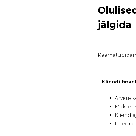
Olulise
jälgida
Raamatupidamis
1.
Kliendi fina
Arvete 
Maksete
Kliendi
Integra