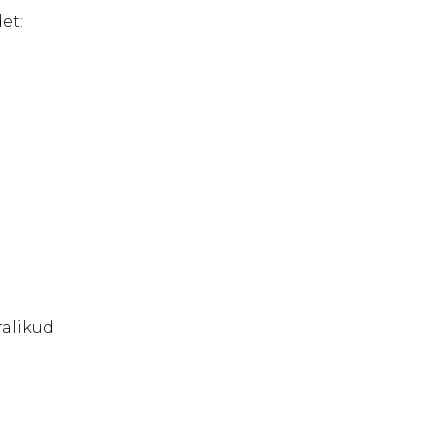
et:
ralikud