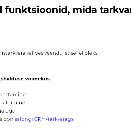
d funktsioonid, mida tarkva
tarkvara valides veendu, et sellel oleks:
ntshalduse võimekus
koostamine
 jälgimine
ajalugu
tsioon
salongi CRM-tarkvaraga