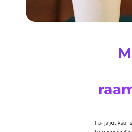
M
raam
Ilu- ja juuksur