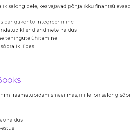
lik salongidele, kes vajavad põhjalikku finantsülevaad
as pangakonto integreerimine
endatud kliendiandmete haldus
vne tehingute ühitamine
sõbralik liides
Books
nimi raamatupidamismaailmas, millel on salongisõb
laohaldus
vestus