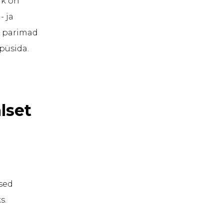
rk on
- ja
n parimad
 püsida.
lset
ased
s.