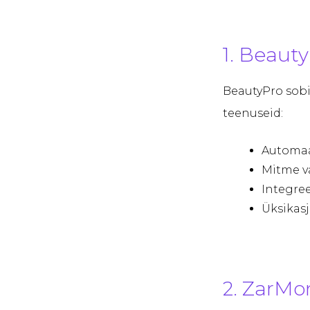
1. Beaut
BeautyPro sobi
teenuseid:
Automaat
Mitme va
Integre
Üksikas
2. ZarMo