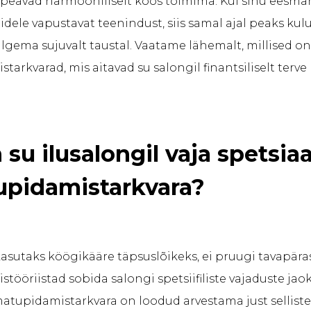
eavad harmooniliselt koos toimima. Kui sinu eesmä
dele vapustavat teenindust, siis samal ajal peaks kulu
ulgema sujuvalt taustal. Vaatame lähemalt, millised o
arkvarad, mis aitavad su salongil finantsiliselt terve
 su ilusalongil vaja spetsiaa
upidamistarkvara?
 kasutaks köögikääre täpsuslõikeks, ei pruugi tavapär
ööriistad sobida salongi spetsiifiliste vajaduste jaok
matupidamistarkvara on loodud arvestama just selliste