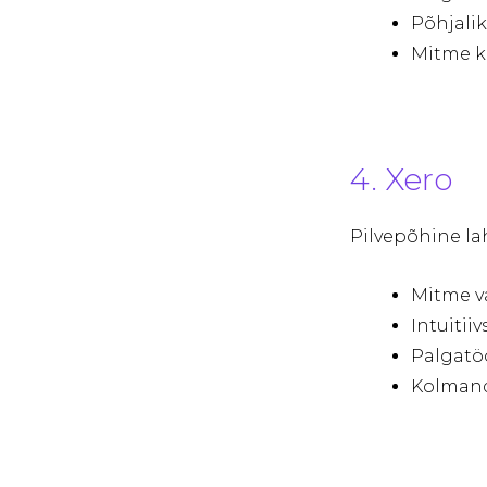
Põhjali
Mitme ka
4. Xero
Pilvepõhine la
Mitme v
Intuitii
Palgatö
Kolmand