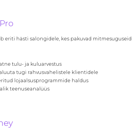
yPro
b eriti hästi salongidele, kes pakuvad mitmesuguseid
ne tulu- ja kuluarvestus
luuta tugi rahvusvahelistele klientidele
eritud lojaalsusprogrammide haldus
jalik teenuseanalüüs
ney