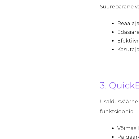
Suurepärane va
Reaalaj
Edasiar
Efektii
Kasutaja
3. Quick
Usaldusväärne 
funktsioonid:
Võimas 
Palgaar