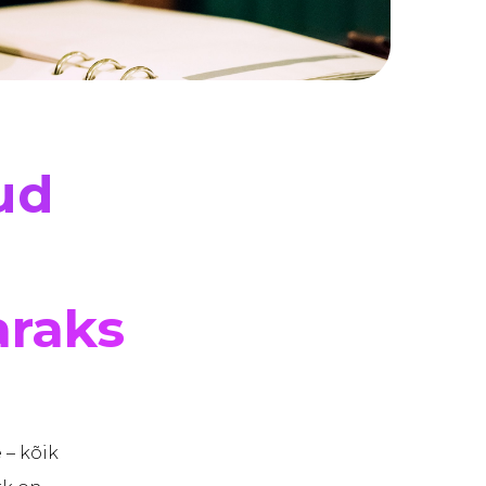
ud
araks
 – kõik