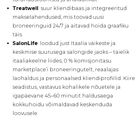
Treatwell
: suur kliendibaas ja integreeritud
makselahendused, mis toovad uusi
broneeringuid 24/7 ja aitavad hoida graafiku
täis.
SalonLife
: loodud just Itaalia väikeste ja
keskmise suurusega salongide jaoks – täielik
itaaliakeelne liides, 0 % komisjonitasu
marketplace’i broneeringutelt, reaalajas
laohaldus ja personaalsed kliendiprofiilid. Kiire
seadistus, vastavus kohalikele nõuetele ja
igapäevane 45–60 minutit haldusaega
kokkuhoidu võimaldavad keskenduda
loovusele.