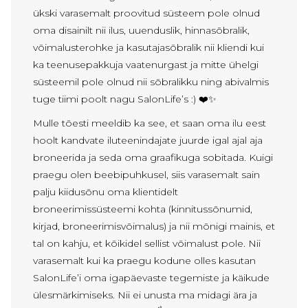
ükski varasemalt proovitud süsteem pole olnud
oma disainilt nii ilus, uuenduslik, hinnasõbralik,
võimalusterohke ja kasutajasõbralik nii kliendi kui
ka teenusepakkuja vaatenurgast ja mitte ühelgi
süsteemil pole olnud nii sõbralikku ning abivalmis
tuge tiimi poolt nagu SalonLife’s :) ❤️✨
Mulle tõesti meeldib ka see, et saan oma ilu eest
hoolt kandvate iluteenindajate juurde igal ajal aja
broneerida ja seda oma graafikuga sobitada. Kuigi
praegu olen beebipuhkusel, siis varasemalt sain
palju kiidusõnu oma klientidelt
broneerimissüsteemi kohta (kinnitussõnumid,
kirjad, broneerimisvõimalus) ja nii mõnigi mainis, et
tal on kahju, et kõikidel sellist võimalust pole. Nii
varasemalt kui ka praegu kodune olles kasutan
SalonLife’i oma igapäevaste tegemiste ja käikude
ülesmärkimiseks. Nii ei unusta ma midagi ära ja