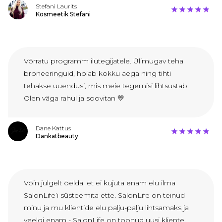
Stefani Laurits
Kosmeetik Stefani
Võrratu programm ilutegijatele. Ülimugav teha
broneeringuid, hoiab kokku aega ning tihti
tehakse uuendusi, mis meie tegemisi lihtsustab.
Olen väga rahul ja soovitan 💛
Dane Kattus
Dankatbeauty
Võin julgelt öelda, et ei kujuta enam elu ilma
SalonLife’i süsteemita ette. SalonLife on teinud
minu ja mu klientide elu palju-palju lihtsamaks ja
veelgi enam - SalonLife on toonud uusi kliente,