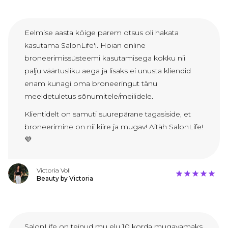
Eelmise aasta kõige parem otsus oli hakata
kasutama SalonLife'i. Hoian online
broneerimissüsteemi kasutamisega kokku nii
palju väärtusliku aega ja lisaks ei unusta kliendid
enam kunagi oma broneeringut tänu
meeldetuletus sõnumitele/meilidele.
Klientidelt on samuti suurepärane tagasiside, et
broneerimine on nii kiire ja mugav! Aitäh SalonLife!
💜
Victoria Voll
Beauty by Victoria
SalonLife on teinud mu elu 10 korda mugavamaks