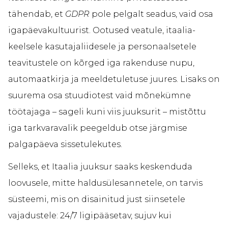
tähendab, et
GDPR
pole pelgalt seadus, vaid osa
igapäevakultuurist. Ootused veatule, itaalia-
keelsele kasutajaliidesele ja personaalsetele
teavitustele on kõrged iga rakenduse nupu,
automaatkirja ja meeldetuletuse juures. Lisaks on
suurema osa stuudiotest vaid mõnekümne
töötajaga – sageli kuni viis juuksurit – mistõttu
iga tarkvaravalik peegeldub otse järgmise
palgapäeva sissetulekutes.
Selleks, et Itaalia juuksur saaks keskenduda
loovusele, mitte haldusülesannetele, on tarvis
süsteemi, mis on disainitud just siinsetele
vajadustele: 24/7 ligipääsetav, sujuv kui