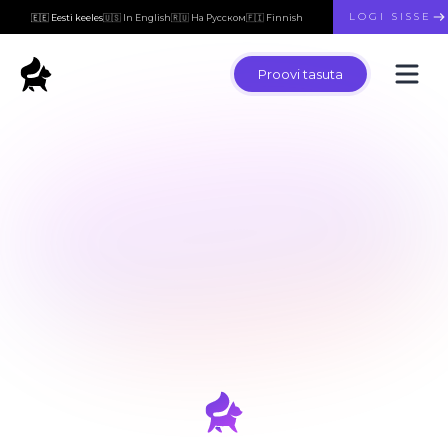
LOGI SISSE
🇪🇪 Eesti keeles
🇺🇸 In English
🇷🇺 На Русском
🇫🇮 Finnish
Proovi tasuta