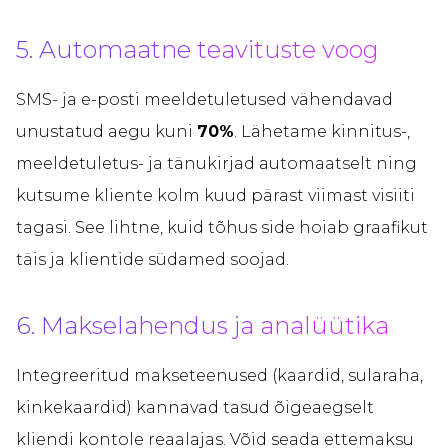
5. Automaatne teavituste voog
SMS- ja e-posti meeldetuletused vähendavad
unustatud aegu kuni
70%
. Lähetame kinnitus-,
meeldetuletus- ja tänukirjad automaatselt ning
kutsume kliente kolm kuud pärast viimast visiiti
tagasi. See lihtne, kuid tõhus side hoiab graafikut
täis ja klientide südamed soojad.
6. Makselahendus ja analüütika
Integreeritud makseteenused (kaardid, sularaha,
kinkekaardid) kannavad tasud õigeaegselt
kliendi kontole reaalajas. Võid seada ettemaksu