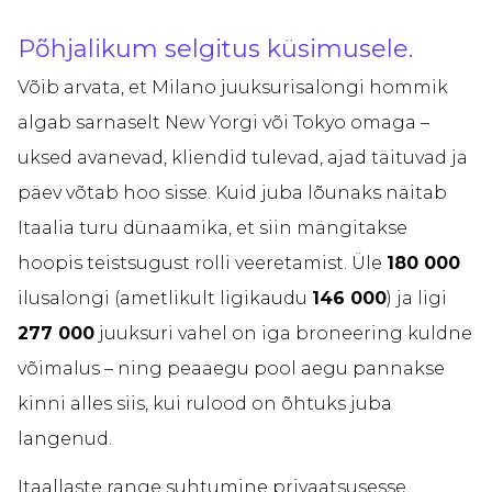
Põhjalikum selgitus küsimusele.
Võib arvata, et Milano juuksurisalongi hommik
algab sarnaselt New Yorgi või Tokyo omaga –
uksed avanevad, kliendid tulevad, ajad täituvad ja
päev võtab hoo sisse. Kuid juba lõunaks näitab
Itaalia turu dünaamika, et siin mängitakse
hoopis teistsugust rolli veeretamist. Üle
180 000
ilusalongi (ametlikult ligikaudu
146 000
) ja ligi
277 000
juuksuri vahel on iga broneering kuldne
võimalus – ning peaaegu pool aegu pannakse
kinni alles siis, kui rulood on õhtuks juba
langenud.
Itaallaste range suhtumine privaatsusesse