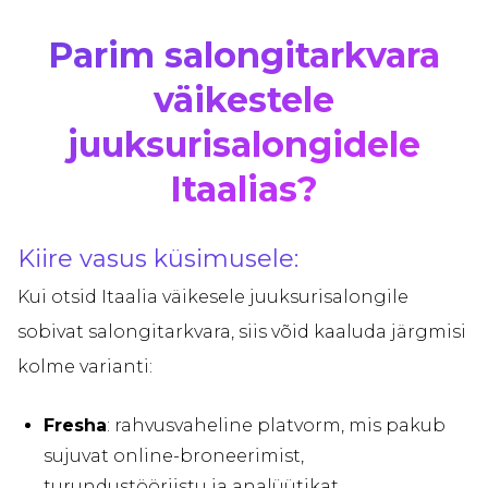
Parim salongitarkvara
väikestele
juuksurisalongidele
Itaalias?
Kiire vasus küsimusele:
Kui otsid Itaalia väikesele juuksurisalongile
sobivat salongitarkvara, siis võid kaaluda järgmisi
kolme varianti:
Fresha
: rahvusvaheline platvorm, mis pakub
sujuvat online-broneerimist,
turundustööriistu ja analüütikat.