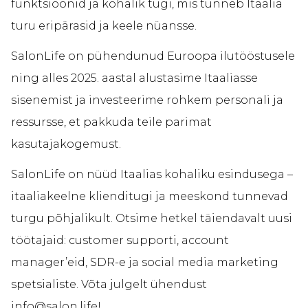
funktsioonid ja kohalik tugi, mis tunneb Itaalia
turu eripärasid ja keele nüansse.
SalonLife on pühendunud Euroopa ilutööstusele
ning alles 2025. aastal alustasime Itaaliasse
sisenemist ja investeerime rohkem personali ja
ressursse, et pakkuda teile parimat
kasutajakogemust.
SalonLife on nüüd Itaalias kohaliku esindusega –
itaaliakeelne klienditugi ja meeskond tunnevad
turgu põhjalikult. Otsime hetkel täiendavalt uusi
töötajaid: customer supporti, account
manager’eid, SDR-e ja social media marketing
spetsialiste. Võta julgelt ühendust
info@salon.life!