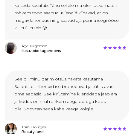
ka seda kasutab. Tänu sellele ma olen uskumatult
rohkem tööd saanud. Kliendid kiidavad, et on
mugav lahendus ning saavad aja panna isegi öösel
kui tuju tuleb 🙂
Age Jürgenson
Ilustuudio tagahoovis
See oli minu parim otsus hakata kasutama
SalonLife'i. Kliendid ise broneerivad ja tühistavad
oma aegasid. See kirjutamine klientidega jääb ära
ja kodus on mul rohkem aega perega koos
olla. Soovitan seda kahe käega kõigile.
Triinu Tõugjas
BeautyLand