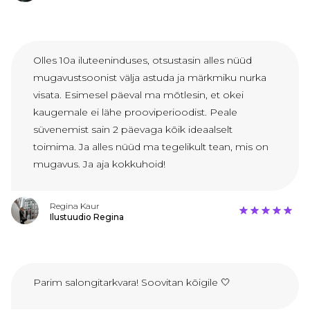
Olles 10a iluteeninduses, otsustasin alles nüüd
mugavustsoonist välja astuda ja märkmiku nurka
visata. Esimesel päeval ma mõtlesin, et okei
kaugemale ei lähe prooviperioodist. Peale
süvenemist sain 2 päevaga kõik ideaalselt
toimima. Ja alles nüüd ma tegelikult tean, mis on
mugavus. Ja aja kokkuhoid!
Regina Kaur
Ilustuudio Regina
Parim salongitarkvara! Soovitan kõigile 🤍