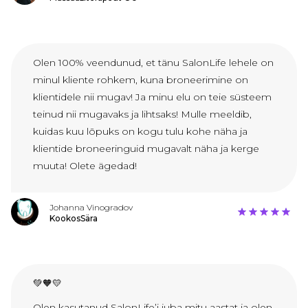
Olen 100% veendunud, et tänu SalonLife lehele on
minul kliente rohkem, kuna broneerimine on
klientidele nii mugav! Ja minu elu on teie süsteem
teinud nii mugavaks ja lihtsaks! Mulle meeldib,
kuidas kuu lõpuks on kogu tulu kohe näha ja
klientide broneeringuid mugavalt näha ja kerge
muuta! Olete ägedad!
Johanna Vinogradov
KookosSära
💚🧡💛
Olen kasutanud SalonLife’i juba mitu aastat ja olen