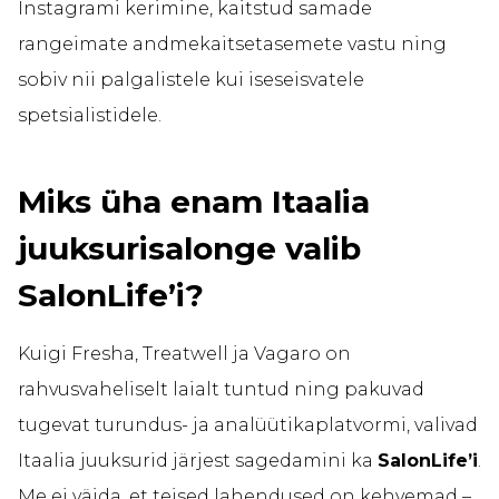
Instagrami kerimine, kaitstud samade
rangeimate andmekaitsetasemete vastu ning
sobiv nii palgalistele kui iseseisvatele
spetsialistidele.
Miks üha enam Itaalia
juuksurisalonge valib
SalonLife’i?
Kuigi Fresha, Treatwell ja Vagaro on
rahvusvaheliselt laialt tuntud ning pakuvad
tugevat turundus- ja analüütikaplatvormi, valivad
Itaalia juuksurid järjest sagedamini ka
SalonLife’i
.
Me ei väida, et teised lahendused on kehvemad –