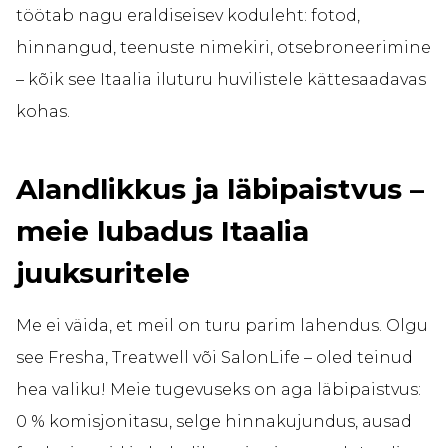
töötab nagu eraldiseisev koduleht: fotod,
hinnangud, teenuste nimekiri, otsebroneerimine
– kõik see Itaalia iluturu huvilistele kättesaadavas
kohas.
Alandlikkus ja läbipaistvus –
meie lubadus Itaalia
juuksuritele
Me ei väida, et meil on turu parim lahendus. Olgu
see Fresha, Treatwell või SalonLife – oled teinud
hea valiku! Meie tugevuseks on aga läbipaistvus:
0 % komisjonitasu, selge hinnakujundus, ausad