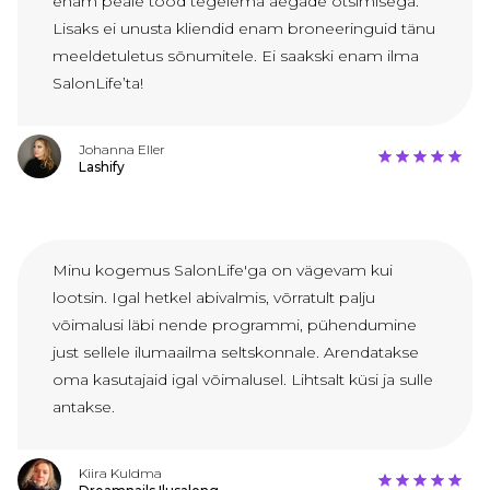
enam peale tööd tegelema aegade otsimisega.
Lisaks ei unusta kliendid enam broneeringuid tänu
meeldetuletus sõnumitele. Ei saakski enam ilma
SalonLife’ta!
Johanna Eller
Lashify
Minu kogemus SalonLife'ga on vägevam kui
lootsin. Igal hetkel abivalmis, võrratult palju
võimalusi läbi nende programmi, pühendumine
just sellele ilumaailma seltskonnale. Arendatakse
oma kasutajaid igal võimalusel. Lihtsalt küsi ja sulle
antakse.
Kiira Kuldma