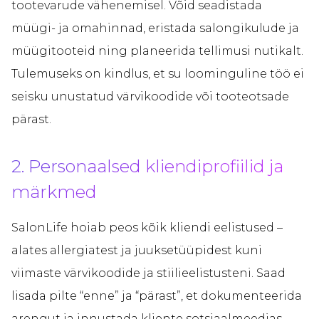
tootevarude vähenemisel. Võid seadistada
müügi- ja omahinnad, eristada salongikulude ja
müügitooteid ning planeerida tellimusi nutikalt.
Tulemuseks on kindlus, et su loominguline töö ei
seisku unustatud värvikoodide või tooteotsade
pärast.
2. Personaalsed kliendiprofiilid ja
märkmed
SalonLife hoiab peos kõik kliendi eelistused –
alates allergiatest ja juuksetüüpidest kuni
viimaste värvikoodide ja stiilieelistusteni. Saad
lisada pilte “enne” ja “pärast”, et dokumenteerida
arengut ja innustada kliente sotsiaalmeedias