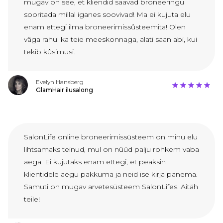
mugav on see, et kliendid saavad broneeringu
sooritada millal iganes soovivad! Ma ei kujuta elu
enam ettegi ilma broneerimissûsteemita! Olen
väga rahul ka teie meeskonnaga, alati saan abi, kui
tekib kûsimusi.
Evelyn Hansberg
GlamHair ilusalong
SalonLife online broneerimissüsteem on minu elu
lihtsamaks teinud, mul on nüüd palju rohkem vaba
aega. Ei kujutaks enam ettegi, et peaksin
klientidele aegu pakkuma ja neid ise kirja panema.
Samuti on mugav arvetesüsteem SalonLifes. Aitäh
teile!