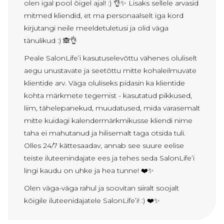
olen igal pool õigel ajal! :) 👌✨ Lisaks sellele arvasid
mitmed kliendid, et ma personaalselt iga kord
kirjutangi neile meeldetuletusi ja olid väga
tänulikud :) 🙈👌
Peale SalonLife’i kasutuselevõttu vähenes oluliselt
aegu unustavate ja seetõttu mitte kohaleilmuvate
klientide arv. Väga oluliseks pidasin ka klientide
kohta märkmete tegemist - kasutatud pikkused,
liim, tähelepanekud, muudatused, mida varasemalt
mitte kuidagi kalendermärkmikusse kliendi nime
taha ei mahutanud ja hilisemalt taga otsida tuli.
Olles 24/7 kättesaadav, annab see suure eelise
teiste iluteenindajate ees ja tehes seda SalonLife’i
lingi kaudu on uhke ja hea tunne! ❤️✨
Olen väga-väga rahul ja soovitan siiralt soojalt
kõigile iluteenidajatele SalonLife’i! :) ❤️✨