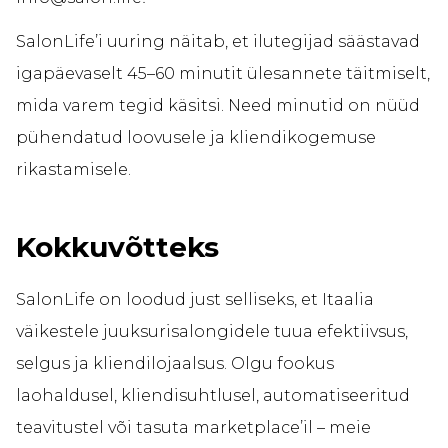
SalonLife’i uuring näitab, et ilutegijad säästavad
igapäevaselt 45–60 minutit ülesannete täitmiselt,
mida varem tegid käsitsi. Need minutid on nüüd
pühendatud loovusele ja kliendikogemuse
rikastamisele.
Kokkuvõtteks
SalonLife on loodud just selliseks, et Itaalia
väikestele juuksurisalongidele tuua efektiivsus,
selgus ja kliendilojaalsus. Olgu fookus
laohaldusel, kliendisuhtlusel, automatiseeritud
teavitustel või tasuta marketplace’il – meie