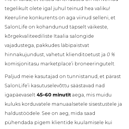
tegelikult olete igal juhul teinud hea valiku!
Keeruline konkurents on aga viinud selleni, et
SalonLife on kohandunud täpselt väikeste,
kõrgekvaliteediliste Itaalia salongide
vajadustega, pakkudes läbipaistvat
hinnakujundust, vahetut klienditoetust ja
0 %
komisjonitasu marketplace’i broneeringutelt.
Paljud meie kasutajad on tunnistanud, et pärast
SalonLife’i kasutuselevõttu säästavad nad
igapäevaselt
45–60 minutit
aega, mis muidu
kuluks korduvatele manuaalsetele sisestustele ja
haldustöödele. See on aeg, mida saad
pühendada pigem klientide kuulamisele kui