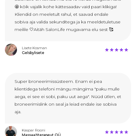
🤩 kõik vajalik kohe kättesaadav vaid paari klikiga!
Kliendid on meeletult rahul, et saavad endale
sobiva aja valida sekunditega ja ka meeldetuletuse
meilile 🤍Aitäh SalonLife mugavama elu sest 🥰
Lisete Kosman
Gelsbylisete
Super broneerimissüsteem. Enam ei pea
klientidega telefoni mängu mängima "paku mulle
aega, ei see ei sobi, paku uut aega". Nüüd ütlen, et
broneerimislink on seal ja leiad endale ise sobiva
aja.
Kaspar Rooni
Massaažiterapeut OÜ