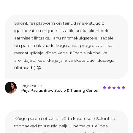
SalonLife’i platvorm on teinud meie stuudio
igapäevatoimingud nii staffile kui ka klientidele
äärmiselt lihtsaks. Tänu mitmekülgsetele lisadele
on parem ülevaade kogu aasta progressist – ka
raamatupidaja kiidab väga. Kiidan siinkohal ka
arendajaid, kes ikka ja jälle värskete uuendustega
üllatavad :) 🥰
Pirjo Paulus
Pirjo Paulus Brow Studio & Training Center
Kõige parem otsus oli võtta kasutusele SalonLife:
tööpäevad muutusid palju lühemaks + ei pea