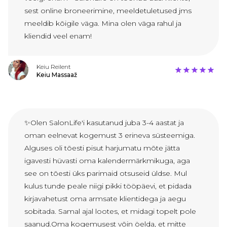
sest online broneerimine, meeldetuletused jms
meeldib kõigile väga. Mina olen väga rahul ja
kliendid veel enam!
Keiu Reilent
Keiu Massaaž
✨Olen SalonLife'i kasutanud juba 3-4 aastat ja
oman eelnevat kogemust 3 erineva süsteemiga.
Alguses oli tõesti pisut harjumatu mõte jätta
igavesti hüvasti oma kalendermärkmikuga, aga
see on tõesti üks parimaid otsuseid üldse. Mul
kulus tunde peale niigi pikki tööpäevi, et pidada
kirjavahetust oma armsate klientidega ja aegu
sobitada. Samal ajal lootes, et midagi topelt pole
saanud.Oma kogemusest võin öelda, et mitte