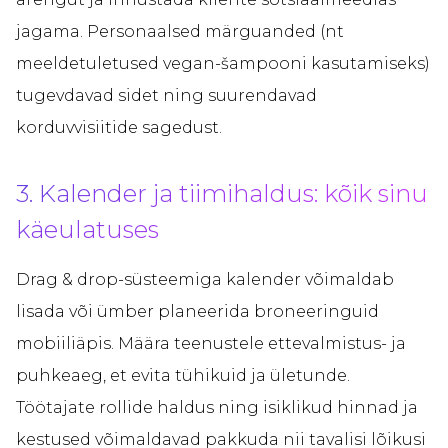
jagama. Personaalsed märguanded (nt
meeldetuletused vegan-šampooni kasutamiseks)
tugevdavad sidet ning suurendavad
korduvvisiitide sagedust.
3. Kalender ja tiimihaldus: kõik sinu
käeulatuses
Drag & drop-süsteemiga kalender võimaldab
lisada või ümber planeerida broneeringuid
mobiiliäpis. Määra teenustele ettevalmistus- ja
puhkeaeg, et evita tühikuid ja ületunde.
Töötajate rollide haldus ning isiklikud hinnad ja
kestused võimaldavad pakkuda nii tavalisi lõikusi