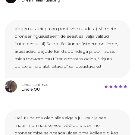
Dreamnails Ilusalong
Kogemus teiega on positiivne ruudus :) Mitmete
broneeringusüsteemide seast sai välja valitud
(tütre eeskujul) SalonLife, kuna süsteem on lihtne,
arusaadav, paljude funktsioonidega ja põhilause,
mida tookord mu tütar armastas öelda, "kirjuta
poistele, nad alati aitavad" sai otsustavaks!
Linda Lehtmae
Lindle OÜ
Hei! Kuna ma olen alles algaja juuksur ja see
maailm on natuke veel võõras, siis online
broneerimise sain teada üldse oma kolleegilt, kes