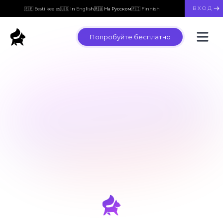
ВХОД
🇪🇪 Eesti keeles
🇺🇸 In English
🇷🇺 На Русском
🇫🇮 Finnish
Попробуйте бесплатно