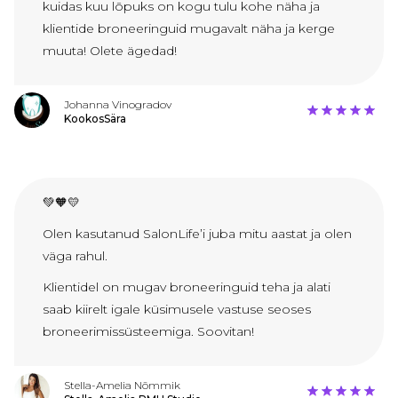
kuidas kuu lõpuks on kogu tulu kohe näha ja
klientide broneeringuid mugavalt näha ja kerge
muuta! Olete ägedad!
Johanna Vinogradov
KookosSära
💚🧡💛
Olen kasutanud SalonLife’i juba mitu aastat ja olen
väga rahul.
Klientidel on mugav broneeringuid teha ja alati
saab kiirelt igale küsimusele vastuse seoses
broneerimissüsteemiga. Soovitan!
Stella-Amelia Nõmmik