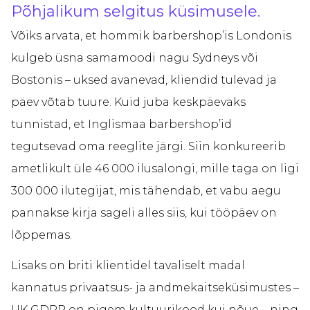
Põhjalikum selgitus küsimusele.
Võiks arvata, et hommik barbershop’is Londonis
kulgeb üsna samamoodi nagu Sydneys või
Bostonis – uksed avanevad, kliendid tulevad ja
päev võtab tuure. Kuid juba keskpäevaks
tunnistad, et Inglismaa barbershop’id
tegutsevad oma reeglite järgi. Siin konkureerib
ametlikult üle 46 000 ilusalongi, mille taga on ligi
300 000 ilutegijat, mis tähendab, et vabu aegu
pannakse kirja sageli alles siis, kui tööpäev on
lõppemas.
Lisaks on briti klientidel tavaliselt madal
kannatus privaatsus- ja andmekaitseküsimustes –
UK GDPR on pigem kultuurikood kui nõue – ning