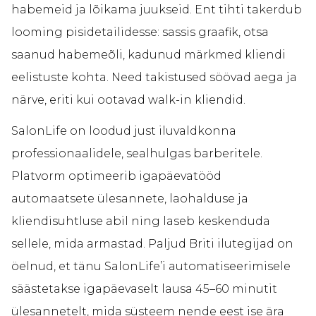
habemeid ja lõikama juukseid. Ent tihti takerdub
looming pisidetailidesse: sassis graafik, otsa
saanud habemeõli, kadunud märkmed kliendi
eelistuste kohta. Need takistused söövad aega ja
närve, eriti kui ootavad walk-in kliendid.
SalonLife on loodud just iluvaldkonna
professionaalidele, sealhulgas barberitele.
Platvorm optimeerib igapäevatööd
automaatsete ülesannete, laohalduse ja
kliendisuhtluse abil ning laseb keskenduda
sellele, mida armastad. Paljud Briti ilutegijad on
öelnud, et tänu SalonLife’i automatiseerimisele
säästetakse igapäevaselt lausa 45–60 minutit
ülesannetelt, mida süsteem nende eest ise ära