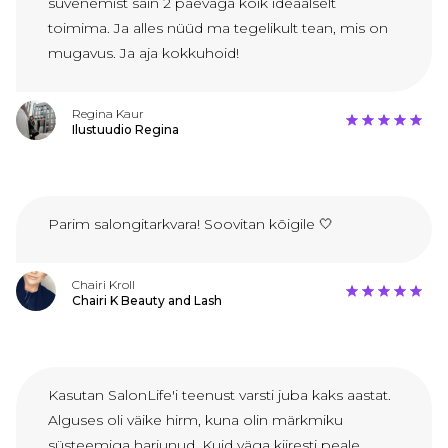
süvenemist sain 2 päevaga kõik ideaalselt
toimima. Ja alles nüüd ma tegelikult tean, mis on
mugavus. Ja aja kokkuhoid!
Regina Kaur
Ilustuudio Regina
Parim salongitarkvara! Soovitan kõigile 🤍
Chairi Kroll
Chairi K Beauty and Lash
Kasutan SalonLife'i teenust varsti juba kaks aastat.
Alguses oli väike hirm, kuna olin märkmiku
süsteemiga harjunud. Kuid väga kiiresti peale