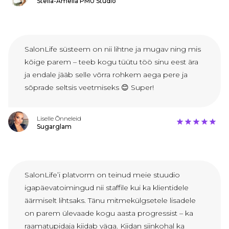
Stella-Amelia PMU Studio
SalonLife süsteem on nii lihtne ja mugav ning mis
kõige parem – teeb kogu tüütu töö sinu eest ära
ja endale jääb selle võrra rohkem aega pere ja
sõprade seltsis veetmiseks 😊 Super!
Liselle Õnneleid
Sugarglam
SalonLife’i platvorm on teinud meie stuudio
igapäevatoimingud nii staffile kui ka klientidele
äärmiselt lihtsaks. Tänu mitmekülgsetele lisadele
on parem ülevaade kogu aasta progressist – ka
raamatupidaja kiidab väga. Kiidan siinkohal ka