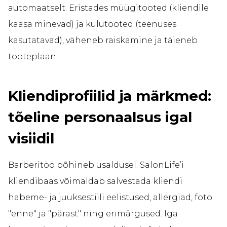
automaatselt. Eristades müügitooted (kliendile
kaasa minevad) ja kulutooted (teenuses
kasutatavad), väheneb raiskamine ja täieneb
tooteplaan.
Kliendiprofiilid ja märkmed:
tõeline personaalsus igal
visiidil
Barberitöö põhineb usaldusel. SalonLife’i
kliendibaas võimaldab salvestada kliendi
habeme- ja juuksestiili eelistused, allergiad, foto
"enne" ja "pärast" ning erimärgused. Iga