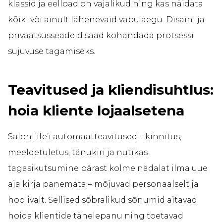
klassid ja eelload on vajalikud ning kas näidata
kõiki või ainult lähenevaid vabu aegu. Disaini ja
privaatsusseadeid saad kohandada protsessi
sujuvuse tagamiseks.
Teavitused ja kliendisuhtlus:
hoia kliente lojaalsetena
SalonLife’i automaatteavitused – kinnitus,
meeldetuletus, tänukiri ja nutikas
tagasikutsumine pärast kolme nädalat ilma uue
aja kirja panemata – mõjuvad personaalselt ja
hoolivalt. Sellised sõbralikud sõnumid aitavad
hoida klientide tähelepanu ning toetavad