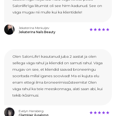
Salonlife'iga liitumist oli see hirm kadunud. See on
väga mugav nii mulle kui ka klientidele!
Jekaterina Merkuljev
Jekaterina Nails Beauty
Olen SalonLife'i kasutanud juba 2 aastat ja olen
sellega väga rahul ja kliendid on samuti rahul. Väga
mugav on see, et kliendid saavad broneeringu
sooritada millal iganes soovivad! Ma ei kujuta elu
enam ettegi ilma broneerimissûsteemita! Olen
väga rahul ka teie meeskonnaga, alati saan abi, kui
tekib kûsimusi.
Evelyn Hansberg
GlamHair ilusalong