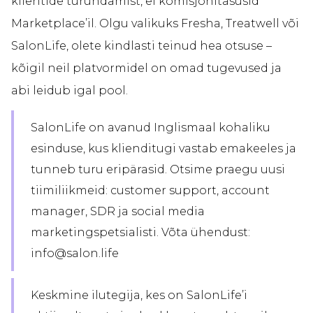
klientide turundamist, ei komisjonitasusid
Marketplace’il. Olgu valikuks Fresha, Treatwell või
SalonLife, olete kindlasti teinud hea otsuse –
kõigil neil platvormidel on omad tugevused ja
abi leidub igal pool.
SalonLife on avanud Inglismaal kohaliku
esinduse, kus klienditugi vastab emakeeles ja
tunneb turu eripärasid. Otsime praegu uusi
tiimiliikmeid: customer support, account
manager, SDR ja social media
marketingspetsialisti. Võta ühendust:
info@salon.life
Keskmine ilutegija, kes on SalonLife’i