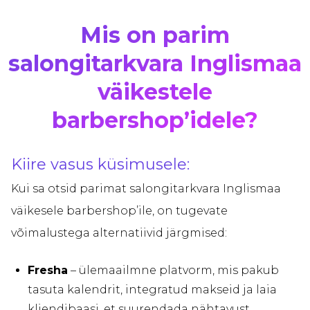
Mis on parim
salongitarkvara Inglismaa
väikestele
barbershop’idele?
Kiire vasus küsimusele:
Kui sa otsid parimat salongitarkvara Inglismaa
väikesele barbershop’ile, on tugevate
võimalustega alternatiivid järgmised:
Fresha
– ülemaailmne platvorm, mis pakub
tasuta kalendrit, integratud makseid ja laia
kliendibaasi, et suurendada nähtavust.