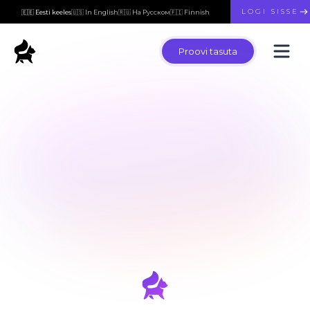
LOGI SISSE
🇪🇪 Eesti keeles
🇺🇸 In English
🇷🇺 На Русском
🇫🇮 Finnish
Proovi tasuta