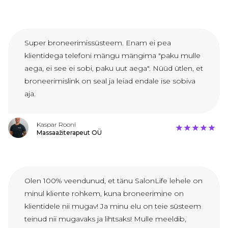
Super broneerimissüsteem. Enam ei pea
klientidega telefoni mängu mängima "paku mulle
aega, ei see ei sobi, paku uut aega". Nüüd ütlen, et
broneerimislink on seal ja leiad endale ise sobiva
aja.
Kaspar Rooni
Massaažiterapeut OÜ
Olen 100% veendunud, et tänu SalonLife lehele on
minul kliente rohkem, kuna broneerimine on
klientidele nii mugav! Ja minu elu on teie süsteem
teinud nii mugavaks ja lihtsaks! Mulle meeldib,