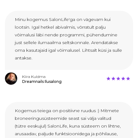
Minu kogemus SalonLife'ga on vägevam kui
lootsin. Igal hetkel abivalmis, võrratult palju
võimalusi läbi nende programmi, pühendumine
just sellele ilumaailma seltskonnale. Arendatakse
oma kasutajaid igal võimalusel. Lihtsalt küsi ja sulle
antakse.
Kiira Kuldma
Dreamnails Ilusalong
Kogemus teiega on positiivne ruudus :) Mitmete
broneeringusüsteemide seast sai välja valitud
(tütre eeskujul) SalonLife, kuna süsteem on lihtne,
arusaadav, paljude funktsioonidega ja põhilause,