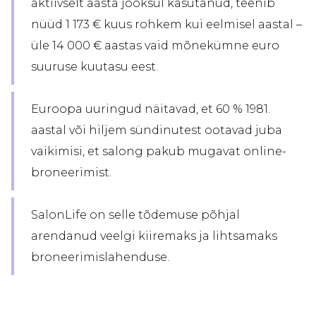
aktiivselt aasta jooksul kasutanud, teenib
nüüd 1 173 € kuus rohkem kui eelmisel aastal –
üle 14 000 € aastas vaid mõnekümne euro
suuruse kuutasu eest.
Euroopa uuringud näitavad, et 60 % 1981.
aastal või hiljem sündinutest ootavad juba
vaikimisi, et salong pakub mugavat online-
broneerimist.
SalonLife on selle tõdemuse põhjal
arendanud veelgi kiiremaks ja lihtsamaks
broneerimislahenduse.