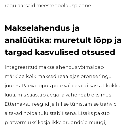
regulaarseid meestehooldusplaane.
Makselahendus ja
analüütika: muretult lõpp ja
targad kasvulised otsused
Integreeritud makselahendus võimaldab
märkida kõik maksed reaalajas broneeringu
juures. Päeva lõpus pole vaja eraldi kassat kokku
lüüa, mis säästab aega ja vähendab eksimusi.
Ettemaksu reeglid ja hilise tühistamise trahvid
aitavad hoida tulu stabiilsena. Lisaks pakub
platvorm üksikasjalikke aruandeid müügi,