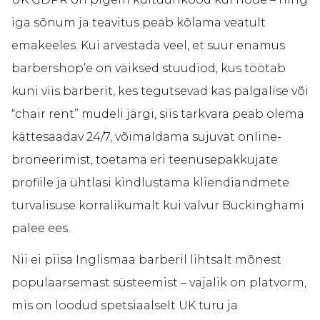
iga sõnum ja teavitus peab kõlama veatult
emakeeles. Kui arvestada veel, et suur enamus
barbershop’e on väiksed stuudiod, kus töötab
kuni viis barberit, kes tegutsevad kas palgalise või
“chair rent” mudeli järgi, siis tarkvara peab olema
kättesaadav 24/7, võimaldama sujuvat online-
broneerimist, toetama eri teenusepakkujate
profiile ja ühtlasi kindlustama kliendiandmete
turvalisuse korralikumalt kui valvur Buckinghami
palee ees.
Nii ei piisa Inglismaa barberil lihtsalt mõnest
populaarsemast süsteemist – vajalik on platvorm,
mis on loodud spetsiaalselt UK turu ja