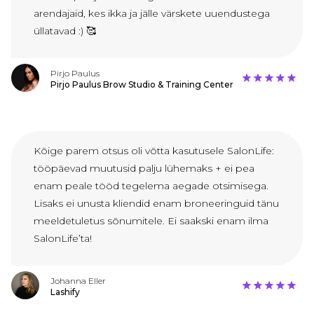
arendajaid, kes ikka ja jälle värskete uuendustega
üllatavad :) 🥰
Pirjo Paulus
Pirjo Paulus Brow Studio & Training Center
Kõige parem otsus oli võtta kasutusele SalonLife:
tööpäevad muutusid palju lühemaks + ei pea
enam peale tööd tegelema aegade otsimisega.
Lisaks ei unusta kliendid enam broneeringuid tänu
meeldetuletus sõnumitele. Ei saakski enam ilma
SalonLife’ta!
Johanna Eller
Lashify