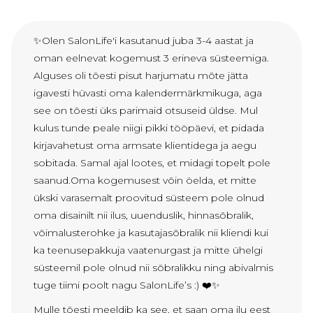
✨Olen SalonLife'i kasutanud juba 3-4 aastat ja
oman eelnevat kogemust 3 erineva süsteemiga.
Alguses oli tõesti pisut harjumatu mõte jätta
igavesti hüvasti oma kalendermärkmikuga, aga
see on tõesti üks parimaid otsuseid üldse. Mul
kulus tunde peale niigi pikki tööpäevi, et pidada
kirjavahetust oma armsate klientidega ja aegu
sobitada. Samal ajal lootes, et midagi topelt pole
saanud.Oma kogemusest võin öelda, et mitte
ükski varasemalt proovitud süsteem pole olnud
oma disainilt nii ilus, uuenduslik, hinnasõbralik,
võimalusterohke ja kasutajasõbralik nii kliendi kui
ka teenusepakkuja vaatenurgast ja mitte ühelgi
süsteemil pole olnud nii sõbralikku ning abivalmis
tuge tiimi poolt nagu SalonLife’s :) ❤️✨
Mulle tõesti meeldib ka see, et saan oma ilu eest