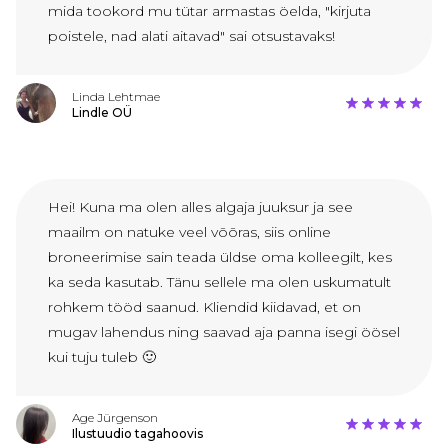
mida tookord mu tütar armastas öelda, "kirjuta
poistele, nad alati aitavad" sai otsustavaks!
Linda Lehtmae
Lindle OÜ
Hei! Kuna ma olen alles algaja juuksur ja see
maailm on natuke veel võõras, siis online
broneerimise sain teada üldse oma kolleegilt, kes
ka seda kasutab. Tänu sellele ma olen uskumatult
rohkem tööd saanud. Kliendid kiidavad, et on
mugav lahendus ning saavad aja panna isegi öösel
kui tuju tuleb 🙂
Age Jürgenson
Ilustuudio tagahoovis