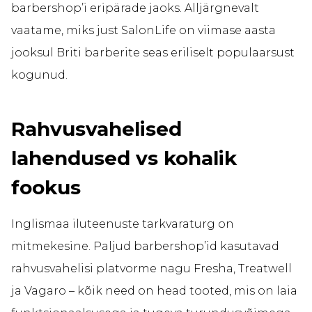
barbershop’i eripärade jaoks. Alljärgnevalt
vaatame, miks just SalonLife on viimase aasta
jooksul Briti barberite seas eriliselt populaarsust
kogunud.
Rahvusvahelised
lahendused vs kohalik
fookus
Inglismaa iluteenuste tarkvaraturg on
mitmekesine. Paljud barbershop’id kasutavad
rahvusvahelisi platvorme nagu Fresha, Treatwell
ja Vagaro – kõik need on head tooted, mis on laia