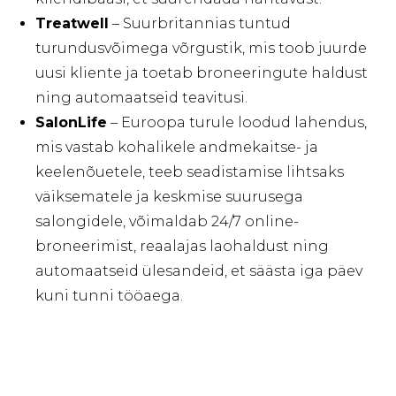
Treatwell
– Suurbritannias tuntud
turundusvõimega võrgustik, mis toob juurde
uusi kliente ja toetab broneeringute haldust
ning automaatseid teavitusi.
SalonLife
– Euroopa turule loodud lahendus,
mis vastab kohalikele andmekaitse- ja
keelenõuetele, teeb seadistamise lihtsaks
väiksematele ja keskmise suurusega
salongidele, võimaldab 24/7 online-
broneerimist, reaalajas laohaldust ning
automaatseid ülesandeid, et säästa iga päev
kuni tunni tööaega.