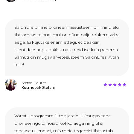
SalonLife online broneerimissüsteem on minu elu
lihtsamaks teinud, mul on nüüd palju rohkem vaba
aega. Ei kujutaks enam ettegi, et peaksin
klientidele aegu pakkuma ja neid ise kirja panema.
Samuti on mugav arvetesüsteem SalonLifes. Aitäh
teile!
Stefani Laurits
Kosmeetik Stefani
Võrratu programm ilutegijatele. Ülimugav teha
broneeringuid, hoiab kokku aega ning tihti
tehakse uuendusi, mis meie tegemisi lihtsustab.