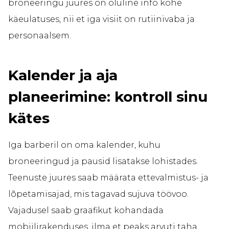
broneeringu juures on oluline info kohe
käeulatuses, nii et iga visiit on rutiinivaba ja
personaalsem.
Kalender ja aja
planeerimine: kontroll sinu
kätes
Iga barberil on oma kalender, kuhu
broneeringud ja pausid lisatakse lohistades.
Teenuste juures saab määrata ettevalmistus- ja
lõpetamisajad, mis tagavad sujuva töövoo.
Vajadusel saab graafikut kohandada
mobiilirakenduses, ilma et peaks arvuti taha