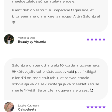
meeldetuletus sõnumitele/meilidele.
Klientidelt on samuti suurepärane tagasiside, et
broneerimine on nii kiire ja mugav! Aitäh SalonLife!
💜
Victoria Voll
Beauty by Victoria
SalonLife on teinud mu elu 10 korda mugavamaks
🤩 kõik vajalik kohe kättesaadav vaid paari klikiga!
Kliendid on meeletult rahul, et saavad endale
sobiva aja valida sekunditega ja ka meeldetuletuse
meilile 🤍Aitäh SalonLife mugavama elu sest 🥰
Lisete Kosman
Gelsbylisete