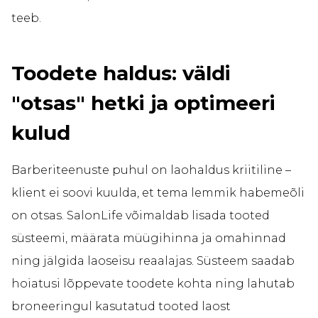
teeb.
Toodete haldus: väldi
"otsas" hetki ja optimeeri
kulud
Barberiteenuste puhul on laohaldus kriitiline –
klient ei soovi kuulda, et tema lemmik habemeõli
on otsas. SalonLife võimaldab lisada tooted
süsteemi, määrata müügihinna ja omahinnad
ning jälgida laoseisu reaalajas. Süsteem saadab
hoiatusi lõppevate toodete kohta ning lahutab
broneeringul kasutatud tooted laost