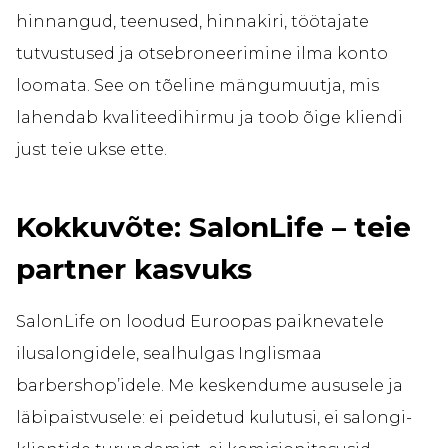
hinnangud, teenused, hinnakiri, töötajate
tutvustused ja otsebroneerimine ilma konto
loomata. See on tõeline mängumuutja, mis
lahendab kvaliteedihirmu ja toob õige kliendi
just teie ukse ette.
Kokkuvõte: SalonLife – teie
partner kasvuks
SalonLife on loodud Euroopas paiknevatele
ilusalongidele, sealhulgas Inglismaa
barbershop’idele. Me keskendume aususele ja
läbipaistvusele: ei peidetud kulutusi, ei salongi-