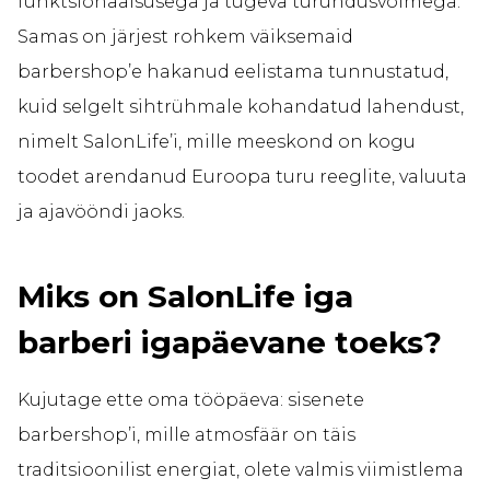
funktsionaalsusega ja tugeva turundusvõimega.
Samas on järjest rohkem väiksemaid
barbershop’e hakanud eelistama tunnustatud,
kuid selgelt sihtrühmale kohandatud lahendust,
nimelt SalonLife’i, mille meeskond on kogu
toodet arendanud Euroopa turu reeglite, valuuta
ja ajavööndi jaoks.
Miks on SalonLife iga
barberi igapäevane toeks?
Kujutage ette oma tööpäeva: sisenete
barbershop’i, mille atmosfäär on täis
traditsioonilist energiat, olete valmis viimistlema