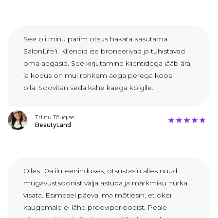
See oli minu parim otsus hakata kasutama
SalonLife'i. Kliendid ise broneerivad ja tühistavad
oma aegasid. See kirjutamine klientidega jääb ära
ja kodus on mul rohkem aega perega koos
olla. Soovitan seda kahe käega kõigile.
Triinu Tõugjas
BeautyLand
Olles 10a iluteeninduses, otsustasin alles nüüd
mugavustsoonist välja astuda ja märkmiku nurka
visata. Esimesel päeval ma mõtlesin, et okei
kaugemale ei lähe prooviperioodist. Peale