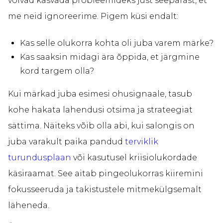
võivad kasvada probleemideks just seepärast, et
me neid ignoreerime. Pigem küsi endalt:
Kas selle olukorra kohta oli juba varem märke?
Kas saaksin midagi ära õppida, et järgmine
kord targem olla?
Kui märkad juba esimesi ohusignaale, tasub
kohe hakata lahendusi otsima ja strateegiat
sättima. Näiteks võib olla abi, kui salongis on
juba varakult paika pandud
terviklik
turundusplaan
või kasutusel kriisiolukordade
käsiraamat. See aitab pingeolukorras kiiremini
fokusseeruda ja takistustele mitmekülgsemalt
läheneda.