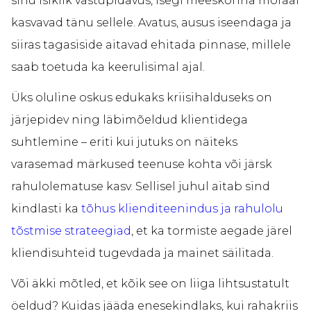
sinu isiklik vastupidavus, isegi meeskonna moraal
kasvavad tänu sellele. Avatus, ausus iseendaga ja
siiras tagasiside aitavad ehitada pinnase, millele
saab toetuda ka keerulisimal ajal.
Üks oluline oskus edukaks kriisihalduseks on
järjepidev ning läbimõeldud klientidega
suhtlemine – eriti kui jutuks on näiteks
varasemad märkused teenuse kohta või järsk
rahulolematuse kasv. Sellisel juhul aitab sind
kindlasti ka
tõhus klienditeenindus ja rahulolu
tõstmise strateegiad
, et ka tormiste aegade järel
kliendisuhteid tugevdada ja mainet säilitada.
Või äkki mõtled, et kõik see on liiga lihtsustatult
öeldud? Kuidas jääda enesekindlaks, kui rahakriis