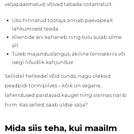
väljapääsmatud, võivad tabada ootamatult:
Üks hinnatud töötaja annab päevapealt
lahkumisest teada.
Klientide arv kahaneb ning tulu sulab silme
all.
Tuleb majanduslangus, äkiline tervisekriis või
isegi nõudlik kahjunõue.
Sellistel hetkedel võid tunda, nagu oleksid
peadpidi tormipilves – kõik on segane,
lahendused paistavad kaugel ning sisimas närib
hirm. Kas sellest saab üldse välja?
Mida siis teha, kui maailm