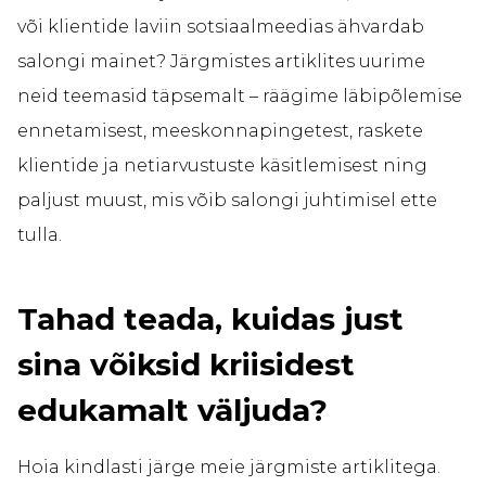
või klientide laviin sotsiaalmeedias ähvardab
salongi mainet? Järgmistes artiklites uurime
neid teemasid täpsemalt – räägime läbipõlemise
ennetamisest, meeskonnapingetest, raskete
klientide ja netiarvustuste käsitlemisest ning
paljust muust, mis võib salongi juhtimisel ette
tulla.
Tahad teada, kuidas just
sina võiksid kriisidest
edukamalt väljuda?
Hoia kindlasti järge meie järgmiste artiklitega.