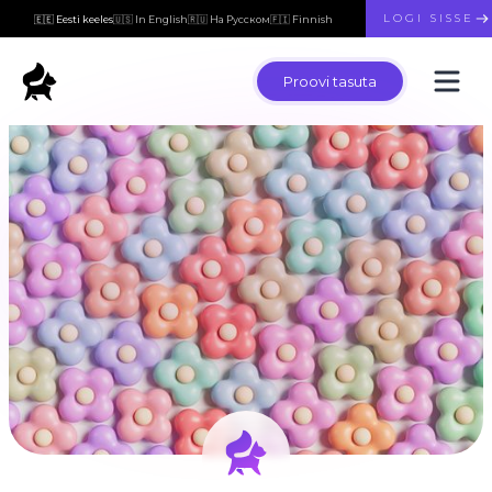
LOGI SISSE
🇪🇪 Eesti keeles
🇺🇸 In English
🇷🇺 На Русском
🇫🇮 Finnish
Proovi tasuta