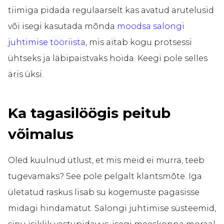
tiimiga pidada regulaarselt kas avatud arutelusid
või isegi kasutada mõnda
moodsa salongi
juhtimise tööriista
, mis aitab kogu protsessi
ühtseks ja läbipaistvaks hoida. Keegi pole selles
äris üksi.
Ka tagasilöögis peitub
võimalus
Oled kuulnud ütlust, et mis meid ei murra, teeb
tugevamaks? See pole pelgalt klantsmõte. Iga
ületatud raskus lisab su kogemuste pagasisse
midagi hindamatut. Salongi juhtimise süsteemid,