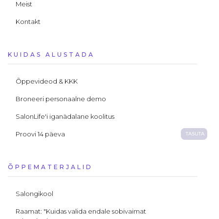
Meist
Kontakt
KUIDAS ALUSTADA
Õppevideod & KKK
Broneeri personaalne demo
SalonLife'i iganädalane koolitus
Proovi 14 päeva
TASUTA
ÕPPEMATERJALID
Salongikool
Raamat: "Kuidas valida endale sobivaimat