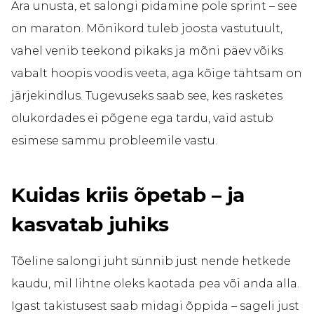
Ära unusta, et salongi pidamine pole sprint – see
on maraton. Mõnikord tuleb joosta vastutuult,
vahel venib teekond pikaks ja mõni päev võiks
vabalt hoopis voodis veeta, aga kõige tähtsam on
järjekindlus. Tugevuseks saab see, kes rasketes
olukordades ei põgene ega tardu, vaid astub
esimese sammu probleemile vastu.
Kuidas kriis õpetab – ja
kasvatab juhiks
Tõeline salongi juht sünnib just nende hetkede
kaudu, mil lihtne oleks kaotada pea või anda alla.
Igast takistusest saab midagi õppida – sageli just