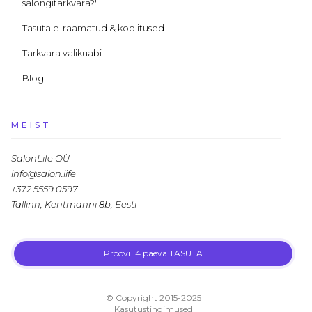
salongitarkvara?"
Tasuta e-raamatud & koolitused
Tarkvara valikuabi
Blogi
MEIST
SalonLife OÜ
info@salon.life
+372 5559 0597
Tallinn, Kentmanni 8b, Eesti
Proovi 14 päeva TASUTA
LLM.txt
© Copyright 2015-2025
Kasutustingimused