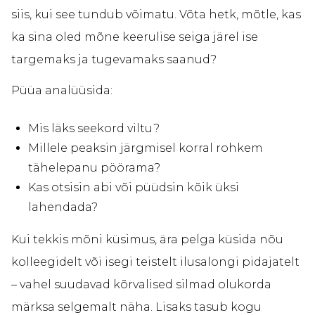
siis, kui see tundub võimatu. Võta hetk, mõtle, kas
ka sina oled mõne keerulise seiga järel ise
targemaks ja tugevamaks saanud?
Püüa analüüsida:
Mis läks seekord viltu?
Millele peaksin järgmisel korral rohkem
tähelepanu pöörama?
Kas otsisin abi või püüdsin kõik üksi
lahendada?
Kui tekkis mõni küsimus, ära pelga küsida nõu
kolleegidelt või isegi teistelt ilusalongi pidajatelt
– vahel suudavad kõrvalised silmad olukorda
märksa selgemalt näha. Lisaks tasub kogu