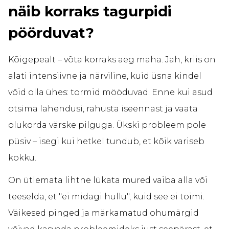
näib korraks tagurpidi
pöörduvat?
Kõigepealt – võta korraks aeg maha. Jah, kriis on
alati intensiivne ja närviline, kuid üsna kindel
võid olla ühes: tormid mööduvad. Enne kui asud
otsima lahendusi, rahusta iseennast ja vaata
olukorda värske pilguga. Ükski probleem pole
püsiv – isegi kui hetkel tundub, et kõik variseb
kokku.
On ütlemata lihtne lükata mured vaiba alla või
teeselda, et "ei midagi hullu", kuid see ei toimi.
Väikesed pinged ja märkamatud ohumärgid