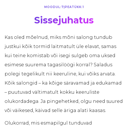
MOODUL:
7
|
PEATÜKK:
1
Sissejuhatus
Kas oled mõelnud, miks mõni salong tundub
justkui kõik tormid laitmatult üle elavat, samas
kui teine komistab või isegi sulgeb oma uksed
esimese suurema tagasilöögi korral? Saladus
polegi tegelikult nii keeruline, kui võiks arvata.
Kõik salongid – ka kõige säravamad ja edukamad
– puutuvad vältimatult kokku keeruliste
olukordadega. Ja pingehetked, olgu need suured
või väikesed, käivad selle äriga alati kaasas.
Olukorrad, mis esmapilgul tunduvad