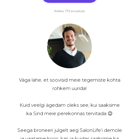
Kokku 173 arvustust
Väga lahe, et soovisid meie tegemiste kohta
rohkem uurida!
Kuid veelgi ägedam oleks see, kui saaksime
ka Sind meie perekonnas tervitada 😉
Seega broneeri julgelt aeg SalonLife’i demole
ja vaatame koos, kas ja kuidas saaksime ka