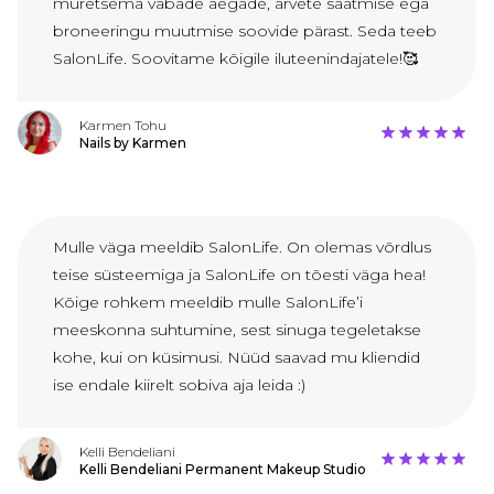
muretsema vabade aegade, arvete saatmise ega
broneeringu muutmise soovide pärast. Seda teeb
SalonLife. Soovitame kõigile iluteenindajatele!🥰
Karmen Tohu
Nails by Karmen
Mulle väga meeldib SalonLife. On olemas võrdlus
teise süsteemiga ja SalonLife on tõesti väga hea!
Kõige rohkem meeldib mulle SalonLife’i
meeskonna suhtumine, sest sinuga tegeletakse
kohe, kui on küsimusi. Nüüd saavad mu kliendid
ise endale kiirelt sobiva aja leida :)
Kelli Bendeliani
Kelli Bendeliani Permanent Makeup Studio