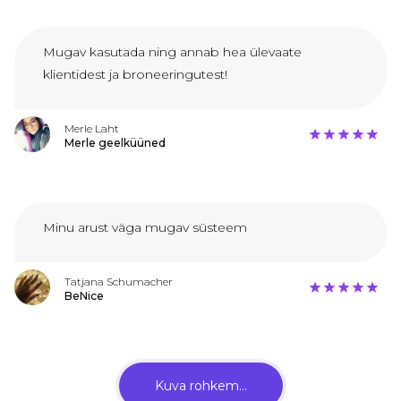
Mugav kasutada ning annab hea ülevaate
klientidest ja broneeringutest!
Merle Laht
Merle geelküüned
Minu arust väga mugav süsteem
Tatjana Schumacher
BeNice
Kuva rohkem...