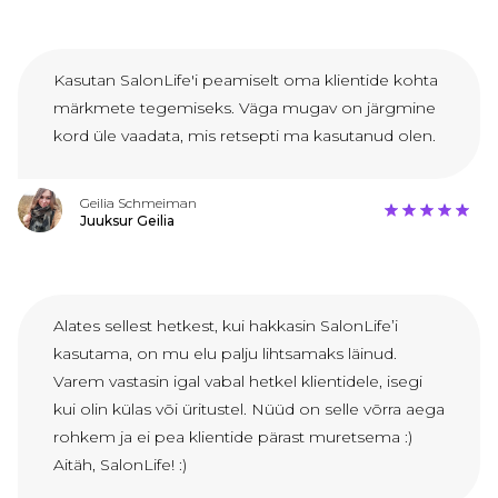
Kasutan SalonLife'i peamiselt oma klientide kohta
märkmete tegemiseks. Väga mugav on järgmine
kord üle vaadata, mis retsepti ma kasutanud olen.
Geilia Schmeiman
Juuksur Geilia
Alates sellest hetkest, kui hakkasin SalonLife’i
kasutama, on mu elu palju lihtsamaks läinud.
Varem vastasin igal vabal hetkel klientidele, isegi
kui olin külas või üritustel. Nüüd on selle võrra aega
rohkem ja ei pea klientide pärast muretsema :)
Aitäh, SalonLife! :)