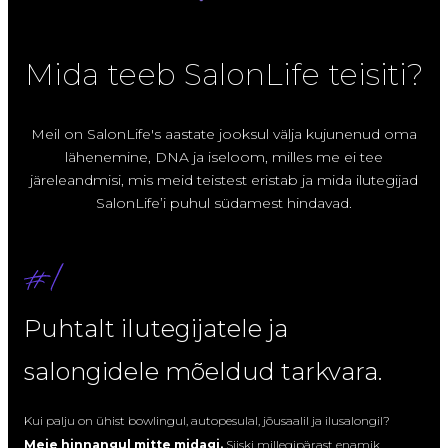
Mida teeb SalonLife teisiti?
Meil on SalonLife's aastate jooksul välja kujunenud oma
lähenemine, DNA ja iseloom, milles me ei tee
järeleandmisi, mis meid teistest eristab ja mida ilutegijad
SalonLife’i puhul südamest hindavad.
Puhtalt ilutegijatele ja
salongidele mõeldud tarkvara.
Kui palju on ühist bowlingul, autopesulal, jõusaalil ja ilusalongil?
Meie hinnangul mitte midagi.
Siiski millegipärast enamik