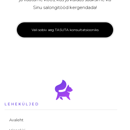
Sinu salongitööd kergendada!
Vali sobiv aeg TASUTA konsultatsiooniks
LEHEKÜLJED
Avaleht