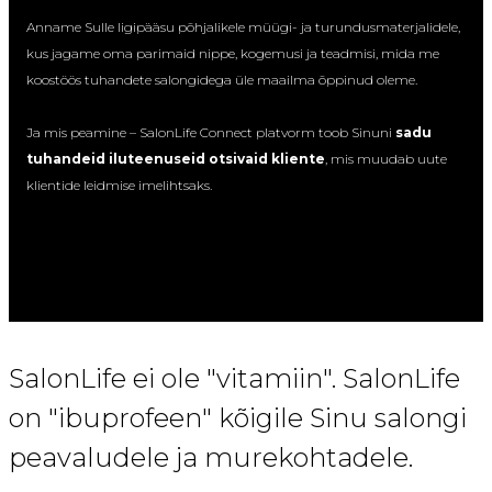
Anname Sulle ligipääsu põhjalikele müügi- ja turundusmaterjalidele,
kus jagame oma parimaid nippe, kogemusi ja teadmisi, mida me
koostöös tuhandete salongidega üle maailma õppinud oleme.
Ja mis peamine – SalonLife Connect platvorm toob Sinuni
sadu
tuhandeid iluteenuseid otsivaid kliente
, mis muudab uute
klientide leidmise imelihtsaks.
SalonLife ei ole "vitamiin". SalonLife
on "ibuprofeen" kõigile Sinu salongi
peavaludele ja murekohtadele.