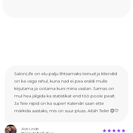
SalonLife on elu palju lihtsamaks teinud ja kliendid
on ka väga rahul, kuna nad ei pea eraldi mulle
kirjutama ja ootama kuni mina vastan. Samas on
mul hea jälgida ka statistikat end töö poole pealt.
Ja Teie nipid on ka super! Kalendri saan ette
märkida aastaks, mis on suur pluss. Aitäh Teile! 😊🤍
Aive Linde