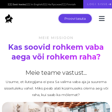
LOGI SISSE
🇪🇪 Eesti keeles
🇺🇸 In English
🇷🇺 На Русском
🇫🇮 Finnish
Proovi tasuta
MEIE MISSIOON
Kas soovid rohkem vaba
aega või rohkem raha?
Meie teame vastust...
Usume, et ilutegijana ei pea Sa valima vaba aja ja suurema
sissetuleku vahel. Miks peab alati küsimuseks olema aeg või
raha, kui saab ka mõlemat?