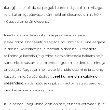
Ilutegijana ei piirdu Sa pelgalt iluteenindaja rolli täitmisega,
vaid Sul on igapäevaselt kümneid eri ülesandeid, mis kõik
nõuavad oma tähelepanu.
Klientide kõnedele vastamine ja vabade aegade
pakkumine. Broneeritud aegade muutmine ja uute aegade
leidmine. Arveldamine ja raamatupidamine. Ilutoodete
tellimine ja laoseisu jälgimine. Sotsiaalmeedia haldamine ja
sõnumitele vastamine. Broneeringute meeldetuletamine ja
unustajate "tagaajamine". Uute klientide otsimine ja salongi
kasvatamine. Ja tõenäoliselt
veel kümneid ajakulukaid
ülesandeid
, mida nüüdseks juba nii automaatselt teed, et
need enam ei meenugi Sulle.
Kuid nende kõigi ühine joon on see, et need võtavad Sinult