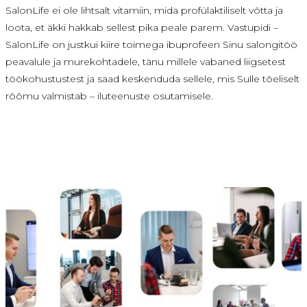
SalonLife ei ole lihtsalt vitamiin, mida profülaktiliselt võtta ja
loota, et äkki hakkab sellest pika peale parem. Vastupidi –
SalonLife on justkui kiire toimega ibuprofeen Sinu salongitöö
peavalule ja murekohtadele, tänu millele vabaned liigsetest
töökohustustest ja saad keskenduda sellele, mis Sulle tõeliselt
rõõmu valmistab – iluteenuste osutamisele.