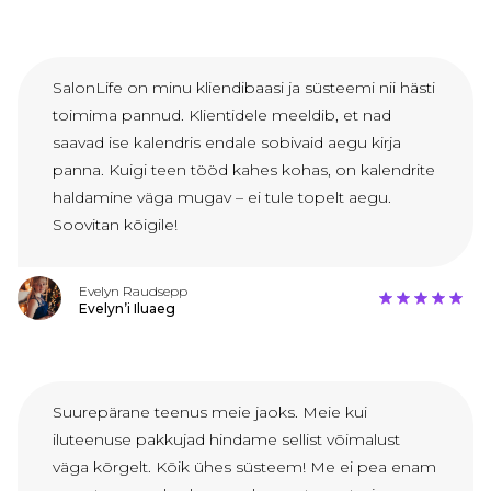
SalonLife on minu kliendibaasi ja süsteemi nii hästi
toimima pannud. Klientidele meeldib, et nad
saavad ise kalendris endale sobivaid aegu kirja
panna. Kuigi teen tööd kahes kohas, on kalendrite
haldamine väga mugav – ei tule topelt aegu.
Soovitan kõigile!
Evelyn Raudsepp
Evelyn’i Iluaeg
Suurepärane teenus meie jaoks. Meie kui
iluteenuse pakkujad hindame sellist võimalust
väga kõrgelt. Kõik ühes süsteem! Me ei pea enam