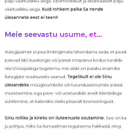
palju väärtuslikku aega. Ebamõistlikult ja ebareaalselt palju
väärtuslikku aega.
Kuid rohkem palka Sa nende
ülesannete eest ei teeni!
Meie seevastu usume, et...
Ilutegijaamet ei pea ilmtingimata tähendama seda, et pead
päevad läbi ilusalongis või pärast tööpäeva kodus tundide
viisi tööasjadega tegelema, mis siiski on paraku enamike
ilutegijate reaalsuseks saanud.
Tegelikult ei ole Sinu
ülesandeks
müüginumbrite või turundussõnumite pärast
muretsemine ega pere- või unetundide arvelt klientidega
suhtlemine, et kalendris oleks piisavalt broneeringuid.
Sinu rolliks ja kireks on iluteenuste osutamine.
See on ka
ju põhjus, miks Sa ilumaailmas tegutsema hakkasid, ning