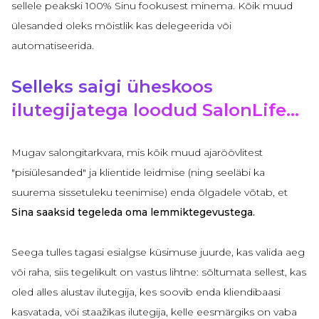
sellele peakski 100% Sinu fookusest minema. Kõik muud
ülesanded oleks mõistlik kas delegeerida või
automatiseerida.
Selleks saigi üheskoos
ilutegijatega loodud SalonLife...
Mugav salongitarkvara,
mis kõik muud ajaröövlitest
"pisiülesanded" ja klientide leidmise (ning seeläbi ka
suurema sissetuleku teenimise) enda õlgadele võtab, et
Sina saaksid tegeleda oma lemmiktegevustega.
Seega tulles tagasi esialgse küsimuse juurde, kas valida aeg
või raha, siis tegelikult on vastus lihtne:
sõltumata sellest, kas
oled alles alustav ilutegija, kes soovib enda kliendibaasi
kasvatada, või staažikas ilutegija, kelle eesmärgiks on vaba