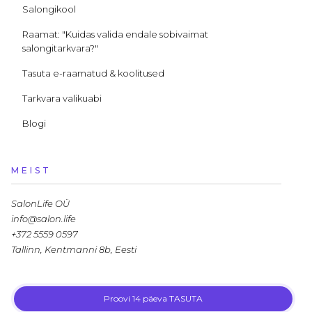
Salongikool
Raamat: "Kuidas valida endale sobivaimat
salongitarkvara?"
Tasuta e-raamatud & koolitused
Tarkvara valikuabi
Blogi
MEIST
SalonLife OÜ
info@salon.life
+372 5559 0597
Tallinn, Kentmanni 8b, Eesti
Proovi 14 päeva TASUTA