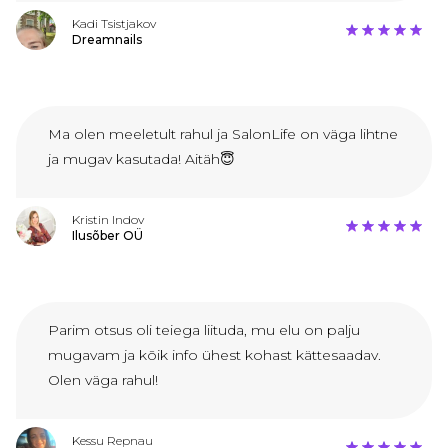
Kadi Tsistjakov
Dreamnails
Ma olen meeletult rahul ja SalonLife on väga lihtne
ja mugav kasutada! Aitäh😇
Kristin Indov
Ilusõber OÜ
Parim otsus oli teiega liituda, mu elu on palju
mugavam ja kõik info ühest kohast kättesaadav.
Olen väga rahul!
Kessu Repnau