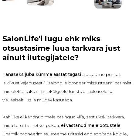
SalonLife'i lugu ehk miks
otsustasime luua tarkvara just
ainult ilutegijatele?
Tänaseks juba kümme aastat tagasi
alustasime puhtalt
isiklikust vajadusest ilusalongile broneerimissüsteemi otsimist,
mis oleks lisaks mitmekülgsele funktsionaalsusele ka
visuaalselt ilus ja mugav kasutada.
Kahjuks ei kandnud meie otsingud vilja, sest ükski tarkvara,
mida turul tol hetkel pakuti,
ei vastanud meie ootustele.
Enamik broneerimissüsteeme üritasid end sobitada kõigile,