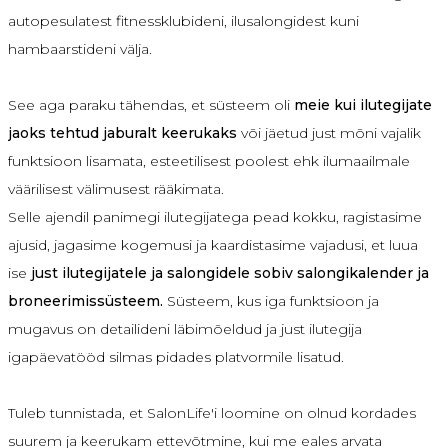
autopesulatest fitnessklubideni, ilusalongidest kuni
hambaarstideni välja.
See aga paraku tähendas, et süsteem oli
meie kui ilutegijate
jaoks tehtud jaburalt keerukaks
või jäetud just mõni vajalik
funktsioon lisamata, esteetilisest poolest ehk ilumaailmale
väärilisest välimusest rääkimata.
Selle ajendil panimegi ilutegijatega pead kokku, ragistasime
ajusid, jagasime kogemusi ja kaardistasime vajadusi, et luua
ise
just ilutegijatele ja salongidele sobiv salongikalender ja
broneerimissüsteem.
Süsteem, kus iga funktsioon ja
mugavus on detailideni läbimõeldud ja just ilutegija
igapäevatööd silmas pidades platvormile lisatud.
Tuleb tunnistada, et SalonLife'i loomine on olnud kordades
suurem ja keerukam ettevõtmine, kui me eales arvata