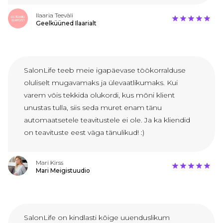
Ilaaria Teeväli
Geelküüned Ilaarialt
SalonLife teeb meie igapäevase töökorralduse
oluliselt mugavamaks ja ülevaatlikumaks. Kui
varem võis tekkida olukordi, kus mõni klient
unustas tulla, siis seda muret enam tänu
automaatsetele teavitustele ei ole. Ja ka kliendid
on teavituste eest väga tänulikud! :)
Mari Kirss
Mari Meigistuudio
SalonLife on kindlasti kõige uuenduslikum