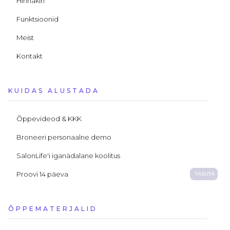
Hinnakiri
Funktsioonid
Meist
Kontakt
KUIDAS ALUSTADA
Õppevideod & KKK
Broneeri personaalne demo
SalonLife'i iganädalane koolitus
Proovi 14 päeva
TASUTA
ÕPPEMATERJALID