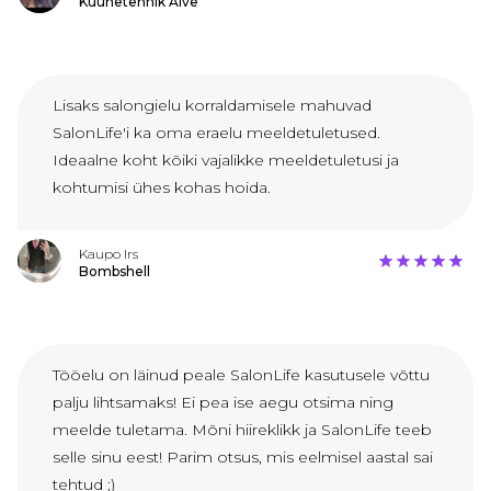
Küünetehnik Aive
Lisaks salongielu korraldamisele mahuvad
SalonLife'i ka oma eraelu meeldetuletused.
Ideaalne koht kõiki vajalikke meeldetuletusi ja
kohtumisi ühes kohas hoida.
Kaupo Irs
Bombshell
Tööelu on läinud peale SalonLife kasutusele võttu
palju lihtsamaks! Ei pea ise aegu otsima ning
meelde tuletama. Mõni hiireklikk ja SalonLife teeb
selle sinu eest! Parim otsus, mis eelmisel aastal sai
tehtud ;)