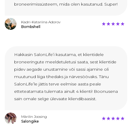
broneerimissüsteem, mida olen kasutanud. Super!
Kadri-Katariina Adorov
Bombshell
Hakkasin SalonLife’i kasutama, et klientidele
broneeringute meeldetuletusi saata, sest klientide
pidev aegade unustamine või sassi ajamine oli
muutunud liiga tihedaks ja närvesöövaks. Tänu
SalonLife’le jättis terve eelmise aasta peale
etteteatamata tulemata ainult 4 klienti! Boonusena
sain omale selge ülevaate kliendibaasist.
Märilin Joosing
Salongike