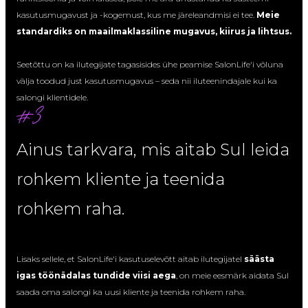
kasutusmugavust ja -kogemust, kus me järeleandmisi ei tee.
Meie
standardiks on maailmaklassiline mugavus, kiirus ja lihtsus.
Seetõttu on ka ilutegijate tagasisides ühe peamise SalonLife'i võluna
välja toodud just kasutusmugavus – seda nii iluteenindajale kui ka
salongi klientidele.
Ainus tarkvara, mis aitab Sul leida
rohkem kliente ja teenida
rohkem raha.
Lisaks sellele, et SalonLife'i kasutuselevõtt aitab ilutegijatel
säästa
igas töönädalas tundide viisi aega
, on meie eesmärk aidata Sul
saada oma salongi ka uusi kliente ja teenida rohkem raha.