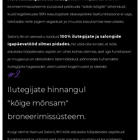
broneerimissüsteeme püüavad pakkuda "sobib kõigile" lahendust,
kuid tegelikkuses 99% kasutajatest ebavajalikke lisafunktsioone ei vaja,
tekitades neile pigem segadust ja muutes kasutamise keeruliseks.
SalonLife on seevastu loodud
100% ilutegijate ja salongide
igapäevatööd silmas pidades.
Nii võid olla kindel, et kõik
edukaks tööpäevaks vajalik on ühes kohas olemas, sest iga funktsioon
ja mugavus on detailideni läbimõeldud, põhinedes tuhandete
ilutegijate tagasisidel, väärtuslikel kogemustel ja ideedel.
Ilutegijate hinnangul
"kõige mõnsam"
broneerimissüsteem.
Kuigi oleme lisanud SalonLife’i kõik edukaks tööpäevaks vajalikud
funktsioonid ja võimalused, pole me ära unustanud ka süsteemi