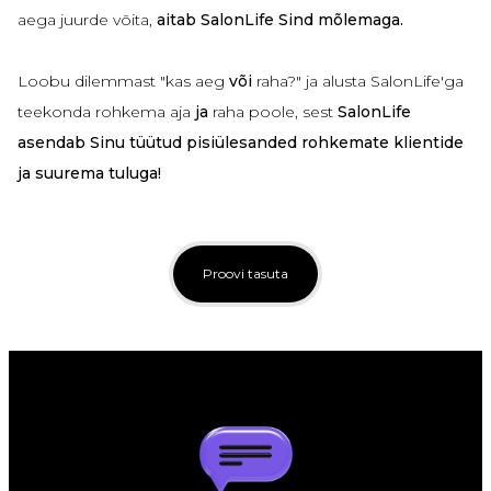
aega juurde võita,
aitab SalonLife Sind mõlemaga.
Loobu dilemmast "kas aeg
või
raha?" ja alusta SalonLife'ga
teekonda rohkema aja
ja
raha poole, sest
SalonLife
asendab Sinu tüütud pisiülesanded rohkemate klientide
ja suurema tuluga!
Proovi tasuta