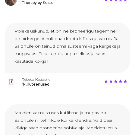
Therapy by Kessu
Poleks uskunud, et online broneerigu tegemine
on nii kerge. Ainult paari kohta klōpsa ja valmis. Ja
SalonLife on teinud oma süsteemi väga kergeks ja
mugavaks. Ei kulu palju aega selleks ja saad
kasutada kōikjal!
Rebeca Kadapik
rk_iluteenused
Ma olen vaimustuses kui lihtne ja mugav on
SalonLife nii tehnikule kui ka kliendile. Vaid paari
klikiga saad broneerida sobiva aja. Meeldetuletus-