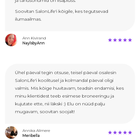
ja tänusõnumid on lisapluss.
Soovitan SalonLife'i kõigile, kes tegutsevad
ilumaailmas.
Ann Kivirand
NaylsbyAnn
Ühel päeval tegin otsuse, teisel päeval osalesin
SalonLife'i koolitusel ja kolmandal päeval oligi
valmis. Mis kõige huvitavam, teadsin endamisi, kes
minu klientidest teeb esimese broneeringu ja
kujutate ette, nii läkski :) Elu on nüüd palju
mugavam, soovitan soojalt!
Annika Allmere
Meribella