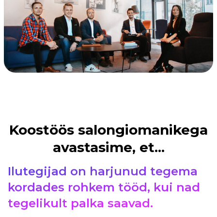
Koostöös salongiomanikega
avastasime, et...
Ilutegijad on harjunud tegema
kordades rohkem tööd, kui nad
tegelikult palka saavad.