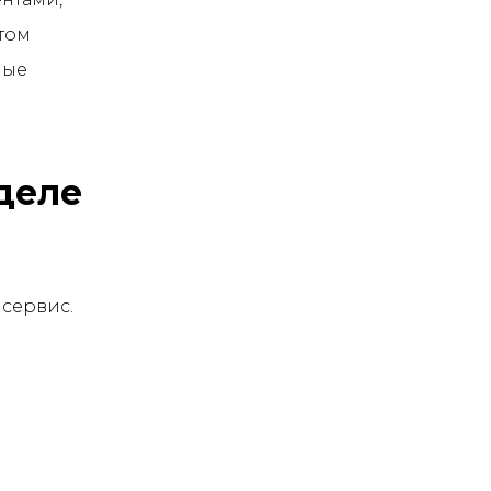
том
мые
деле
 сервис.