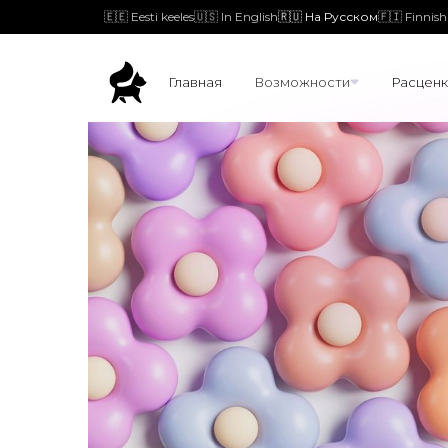
🇪🇪 Eesti keeles
🇺🇸 In English
🇷🇺 На Русском
🇫🇮 Finnish
Главная
Возможности
Расценк