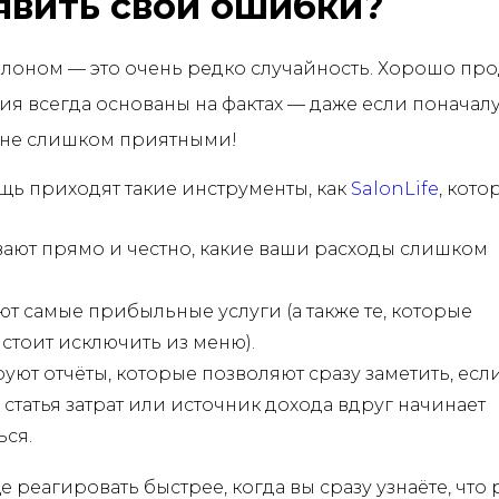
явить свои ошибки?
алоном — это очень редко случайность. Хорошо пр
я всегда основаны на фактах — даже если поначалу
 не слишком приятными!
щь приходят такие инструменты, как
SalonLife
, кото
ают прямо и честно, какие ваши расходы слишком
т самые прибыльные услуги (а также те, которые
стоит исключить из меню).
ют отчёты, которые позволяют сразу заметить, есл
о статья затрат или источник дохода вдруг начинает
ься.
е реагировать быстрее, когда вы сразу узнаёте, что