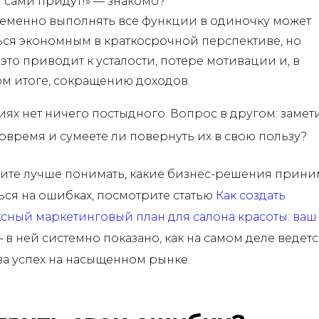
 сами придут!» — знакомо?
менно выполнять все функции в одиночку может
ься экономным в краткосрочной перспективе, но
это приводит к усталости, потере мотивации и, в
м итоге, сокращению доходов.
циях нет ничего постыдного. Вопрос в другом: замет
овремя и сумеете ли повернуть их в свою пользу?
тите лучше понимать, какие бизнес-решения прини
ться на ошибках, посмотрите статью
Как создать
сный маркетинговый план для салона красоты: ваш 
 в ней системно показано, как на самом деле ведетс
за успех на насыщенном рынке.