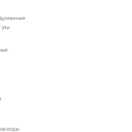
одуманные
 эти
рые:
и
 расходы