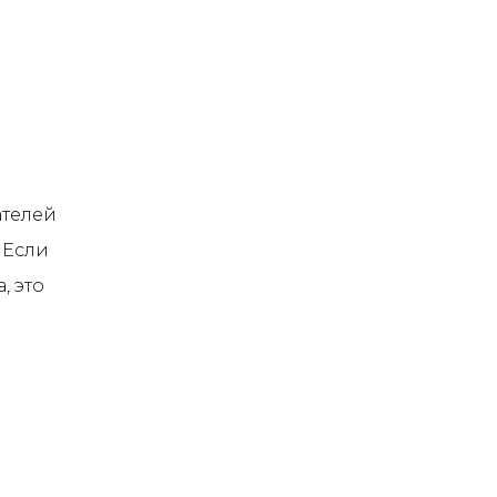
ателей
 Если
, это