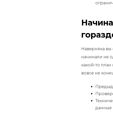
огранич
Начина
горазд
Наверняка вы
начинали не о
какой-то план
вовсе не коне
Предыд
Провере
Техниче
данные 