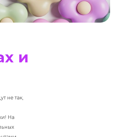
ах и
т не так,
ки! На
альных
ентами,