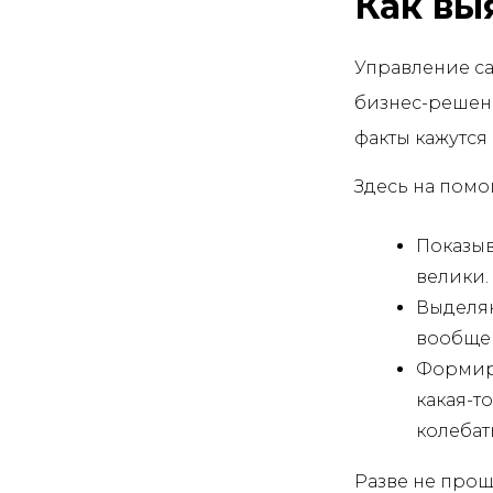
Как вы
Управление с
бизнес-решени
факты кажутся
Здесь на помо
Показыв
велики.
Выделяю
вообще 
Формиру
какая-т
колебат
Разве не прощ