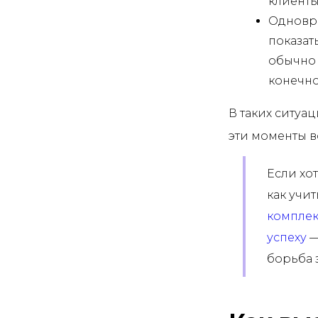
клиенты
Одновре
показат
обычно 
конечно
В таких ситуа
эти моменты в
Если хо
как учи
комплек
успеху
—
борьба 