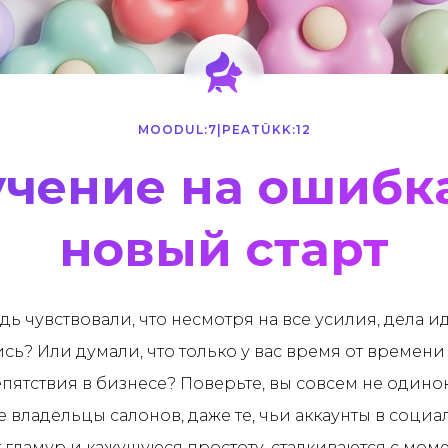
MOODUL:
7
|
PEATÜKK:
12
чение на ошибк
новый старт
ь чувствовали, что несмотря на все усилия, дела иду
ись? Или думали, что только у вас время от времени
пятствия в бизнесе? Поверьте, вы совсем не одино
е владельцы салонов, даже те, чьи аккаунты в соци
т гламур и кажущуюся простоту, сталкиваются с мом