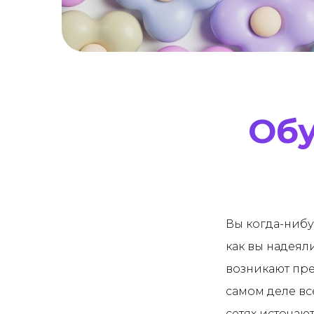
Обу
Вы когда-нибуд
как вы надеял
возникают пре
самом деле вс
сетях источаю