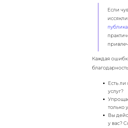
Если чув
иссякли
публика
практич
привлеч
Каждая ошибка
благодарность
Есть ли
услуг?
Упрощае
только 
Вы дейс
у вас? 