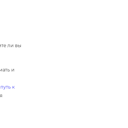
ите ли вы
мать и
путь к
я