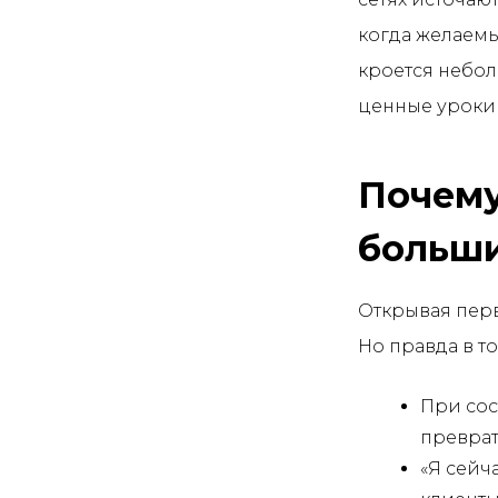
когда желаемы
кроется небол
ценные уроки
Почему
больши
Открывая перв
Но правда в то
При сос
преврат
«Я сейч