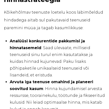
Kõikehõlmav teenuste loetelu koos läbimõeldud
hindadega aitab sul pakutavaid teenuseid
paremini müüa ja tagab kasumlikkuse:
Analüüsi konkurentide pakkumisi ja
hinnatasemeid
: Saad ülevaate, milliseid
teenuseid sinu turul enim kasutatakse ja
kuidas hinnad kujunevad. Paku lisaks
põhipaketile unikaalseid teenuseid või
lisandeid, et eristuda.
Arvuta iga teenuse omahind ja planeeri
soovitud kasum
: Hinna kujundamisel arvesta
ressursse, toorainekulu, töötunde ja fikseeritud
kulusid. Nii leiad optimaalse hinna, mis katab