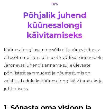
TIPS
Põhjalik juhend
küünesalongi
käivitamiseks
Küünesalongi avamine võib olla põnev ja tasuv
ettevõtmine ilumaailma ettevõtlikele inimestele.
Järgnevas juhendis anname sulle ülevaate
põhilistest sammudest ja nõuetest, mis on
vajalikud edukaks küünesalongi käivitamiseks ja
juhtimiseks.
1. Sõnasta oma visioon ja