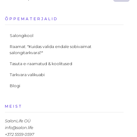
ÕPPEMATERJALID
Salongikool
Raamat: "Kuidas valida endale sobivaimat
salongitarkvara?"
Tasuta e-raamatud & koolitused
Tarkvara valikuabi
Blogi
MEIST
SalonLife OÜ
info@salon.life
+372 5559 0597