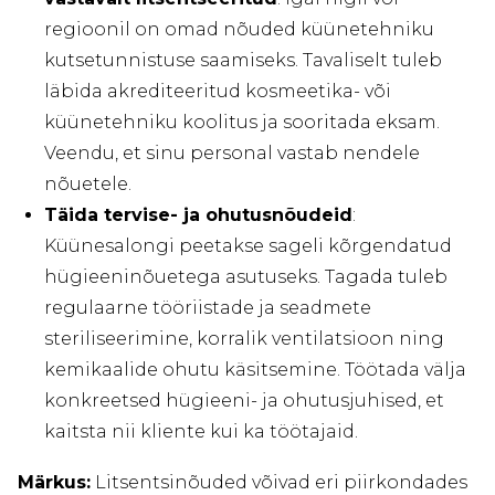
regioonil on omad nõuded küünetehniku
kutsetunnistuse saamiseks. Tavaliselt tuleb
läbida akrediteeritud kosmeetika- või
küünetehniku koolitus ja sooritada eksam.
Veendu, et sinu personal vastab nendele
nõuetele.
Täida tervise- ja ohutusnõudeid
:
Küünesalongi peetakse sageli kõrgendatud
hügieeninõuetega asutuseks. Tagada tuleb
regulaarne tööriistade ja seadmete
steriliseerimine, korralik ventilatsioon ning
kemikaalide ohutu käsitsemine. Töötada välja
konkreetsed hügieeni- ja ohutusjuhised, et
kaitsta nii kliente kui ka töötajaid.
Märkus:
Litsentsinõuded võivad eri piirkondades