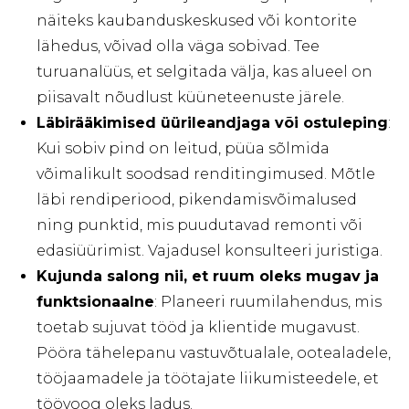
näiteks kaubanduskeskused või kontorite
lähedus, võivad olla väga sobivad. Tee
turuanalüüs, et selgitada välja, kas alueel on
piisavalt nõudlust küüneteenuste järele.
Läbirääkimised üürileandjaga või ostuleping
:
Kui sobiv pind on leitud, püüa sõlmida
võimalikult soodsad renditingimused. Mõtle
läbi rendiperiood, pikendamisvõimalused
ning punktid, mis puudutavad remonti või
edasiüürimist. Vajadusel konsulteeri juristiga.
Kujunda salong nii, et ruum oleks mugav ja
funktsionaalne
: Planeeri ruumilahendus, mis
toetab sujuvat tööd ja klientide mugavust.
Pööra tähelepanu vastuvõtualale, ootealadele,
tööjaamadele ja töötajate liikumisteedele, et
töövoog oleks ladus.