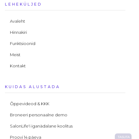
LEHEKÜLJED
Avaleht
Hinnakiri
Funktsioonid
Meist
Kontakt
KUIDAS ALUSTADA
Õppevideod & KKK
Broneeri personaalne demo
SalonLife'i iganädalane koolitus
Proovi 14 päeva
TASUTA