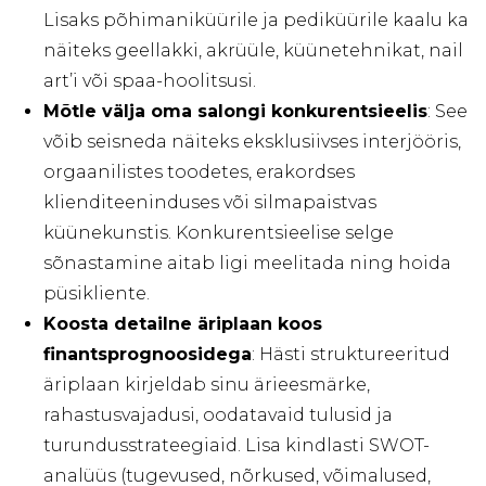
Lisaks põhimaniküürile ja pediküürile kaalu ka
näiteks geellakki, akrüüle, küünetehnikat, nail
art’i või spaa-hoolitsusi.
Mõtle välja oma salongi konkurentsieelis
: See
võib seisneda näiteks eksklusiivses interjööris,
orgaanilistes toodetes, erakordses
klienditeeninduses või silmapaistvas
küünekunstis. Konkurentsieelise selge
sõnastamine aitab ligi meelitada ning hoida
püsikliente.
Koosta detailne äriplaan koos
finantsprognoosidega
: Hästi struktureeritud
äriplaan kirjeldab sinu ärieesmärke,
rahastusvajadusi, oodatavaid tulusid ja
turundusstrateegiaid. Lisa kindlasti SWOT-
analüüs (tugevused, nõrkused, võimalused,