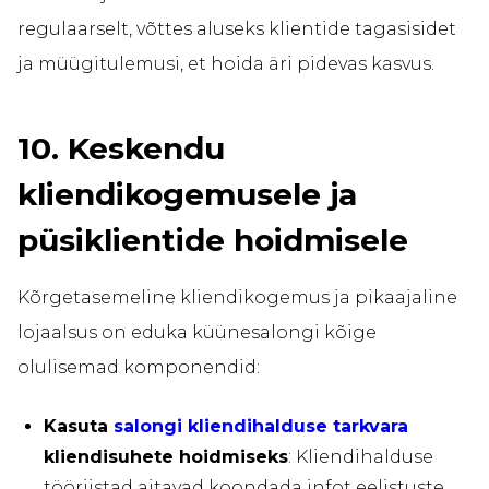
regulaarselt, võttes aluseks klientide tagasisidet
ja müügitulemusi, et hoida äri pidevas kasvus.
10. Keskendu
kliendikogemusele ja
püsiklientide hoidmisele
Kõrgetasemeline kliendikogemus ja pikaajaline
lojaalsus on eduka küünesalongi kõige
olulisemad komponendid:
Kasuta
salongi kliendihalduse tarkvara
kliendisuhete hoidmiseks
: Kliendihalduse
tööriistad aitavad koondada infot eelistuste,