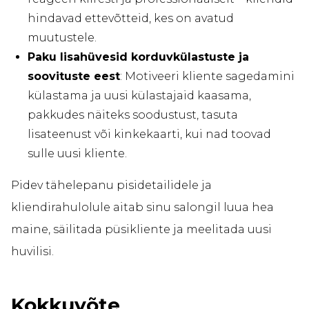
hindavad ettevõtteid, kes on avatud
muutustele.
Paku lisahüvesid korduvkülastuste ja
soovituste eest
: Motiveeri kliente sagedamini
külastama ja uusi külastajaid kaasama,
pakkudes näiteks soodustust, tasuta
lisateenust või kinkekaarti, kui nad toovad
sulle uusi kliente.
Pidev tähelepanu pisidetailidele ja
kliendirahulolule aitab sinu salongil luua hea
maine, säilitada püsikliente ja meelitada uusi
huvilisi.
Kokkuvõte