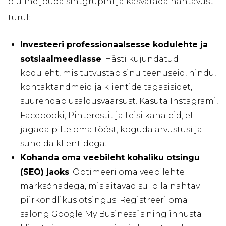
oluline jõuda sihtgrupini ja kasvatada nähtavust
turul:
Investeeri professionaalsesse kodulehte ja
sotsiaalmeediasse
: Hästi kujundatud
koduleht, mis tutvustab sinu teenuseid, hindu,
kontaktandmeid ja klientide tagasisidet,
suurendab usaldusväärsust. Kasuta Instagrami,
Facebooki, Pinterestit ja teisi kanaleid, et
jagada pilte oma tööst, koguda arvustusi ja
suhelda klientidega.
Kohanda oma veebileht kohaliku otsingu
(SEO) jaoks
: Optimeeri oma veebilehte
märksõnadega, mis aitavad sul olla nähtav
piirkondlikus otsingus. Registreeri oma
salong Google My Business’is ning innusta