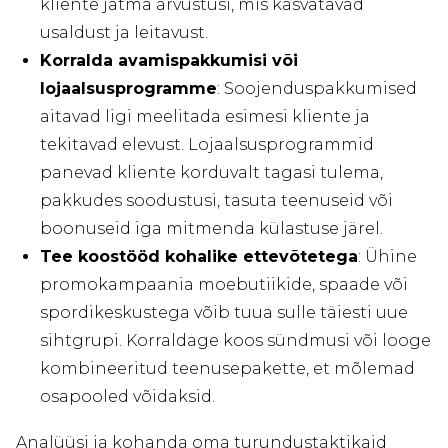
kliente jätma arvustusi, mis kasvatavad
usaldust ja leitavust.
Korralda avamispakkumisi või
lojaalsusprogramme
: Soojenduspakkumised
aitavad ligi meelitada esimesi kliente ja
tekitavad elevust. Lojaalsusprogrammid
panevad kliente korduvalt tagasi tulema,
pakkudes soodustusi, tasuta teenuseid või
boonuseid iga mitmenda külastuse järel.
Tee koostööd kohalike ettevõtetega
: Ühine
promokampaania moebutiikide, spaade või
spordikeskustega võib tuua sulle täiesti uue
sihtgrupi. Korraldage koos sündmusi või looge
kombineeritud teenusepakette, et mõlemad
osapooled võidaksid.
Analüüsi ja kohanda oma turundustaktikaid