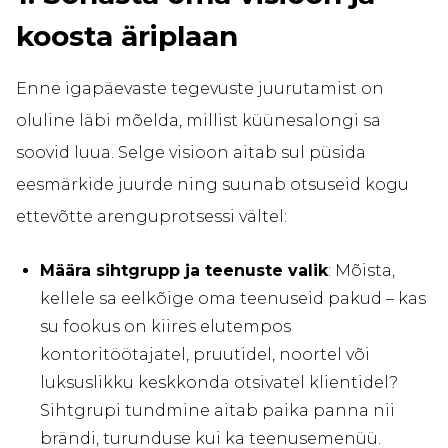
koosta äriplaan
Enne igapäevaste tegevuste juurutamist on
oluline läbi mõelda, millist küünesalongi sa
soovid luua. Selge visioon aitab sul püsida
eesmärkide juurde ning suunab otsuseid kogu
ettevõtte arenguprotsessi vältel:
Määra sihtgrupp ja teenuste valik
: Mõista,
kellele sa eelkõige oma teenuseid pakud – kas
su fookus on kiires elutempos
kontoritöötajatel, pruutidel, noortel või
luksuslikku keskkonda otsivatel klientidel?
Sihtgrupi tundmine aitab paika panna nii
brändi, turunduse kui ka teenusemenüü.