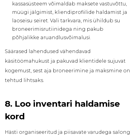
kassasüsteem võimaldab maksete vastuvõttu,
müügi jälgimist, kliendiprofiilide haldamist ja
laoseisu seiret. Vali tarkvara, mis ühildub su
broneerimisrutiinidega ning pakub
põhjalikke aruandlusvõimalusi.
Säärased lahendused vähendavad
käsitöömahukust ja pakuvad klientidele sujuvat
kogemust, sest aja broneerimine ja maksmine on
tehtud lihtsaks.
8. Loo inventari haldamise
kord
Hästi organiseeritud ja piisavate varudega salong