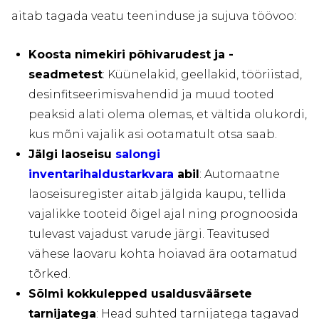
aitab tagada veatu teeninduse ja sujuva töövoo:
Koosta nimekiri põhivarudest ja -
seadmetest
: Küünelakid, geellakid, tööriistad,
desinfitseerimisvahendid ja muud tooted
peaksid alati olema olemas, et vältida olukordi,
kus mõni vajalik asi ootamatult otsa saab.
Jälgi laoseisu
salongi
inventarihaldustarkvara
abil
: Automaatne
laoseisuregister aitab jälgida kaupu, tellida
vajalikke tooteid õigel ajal ning prognoosida
tulevast vajadust varude järgi. Teavitused
vähese laovaru kohta hoiavad ära ootamatud
tõrked.
Sõlmi kokkulepped usaldusväärsete
tarnijatega
: Head suhted tarnijatega tagavad