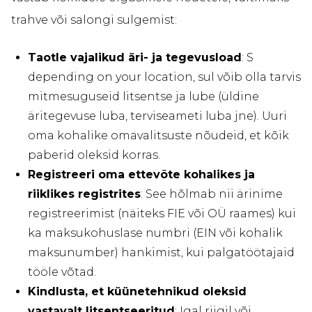
trahve või salongi sulgemist:
Taotle vajalikud äri- ja tegevusload
: S
depending on your location, sul võib olla tarvis
mitmesuguseid litsentse ja lube (üldine
äritegevuse luba, terviseameti luba jne). Uuri
oma kohalike omavalitsuste nõudeid, et kõik
paberid oleksid korras.
Registreeri oma ettevõte kohalikes ja
riiklikes registrites
: See hõlmab nii ärinime
registreerimist (näiteks FIE või OÜ raames) kui
ka maksukohuslase numbri (EIN või kohalik
maksunumber) hankimist, kui palgatöötajaid
tööle võtad.
Kindlusta, et küünetehnikud oleksid
vastavalt litsentseeritud
: Igal riigil või