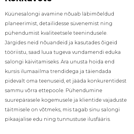
Küünesalongi avamine nõuab läbimõeldud
planeerimist, detailidesse süvenemist ning
pühendumist kvaliteetsele teenindusele.
Järgides neid nõuandeid ja kasutades õigeid
tööriistu, saad luua tugeva vundamendi eduka
salongi käivitamiseks. Ära unusta hoida end
kursis ilumaailma trendidega ja täiendada
pidevalt oma teenuseid, et jääda konkurentidest
sammu võrra ettepoole. Pühendumine
suurepärasele kogemusele ja klientide vajaduste
täitmisele on võtmeks, mis tagab sinu salongi
pikaajalise edu ning tunnustuse ilusfääris.