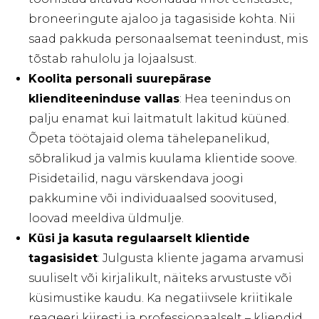
broneeringute ajaloo ja tagasiside kohta. Nii
saad pakkuda personaalsemat teenindust, mis
tõstab rahulolu ja lojaalsust.
Koolita personali suurepärase
klienditeeninduse vallas
: Hea teenindus on
palju enamat kui laitmatult lakitud küüned.
Õpeta töötajaid olema tähelepanelikud,
sõbralikud ja valmis kuulama klientide soove.
Pisidetailid, nagu värskendava joogi
pakkumine või individuaalsed soovitused,
loovad meeldiva üldmulje.
Küsi ja kasuta regulaarselt klientide
tagasisidet
: Julgusta kliente jagama arvamusi
suuliselt või kirjalikult, näiteks arvustuste või
küsimustike kaudu. Ka negatiivsele kriitikale
reageeri kiiresti ja professionaalselt – kliendid