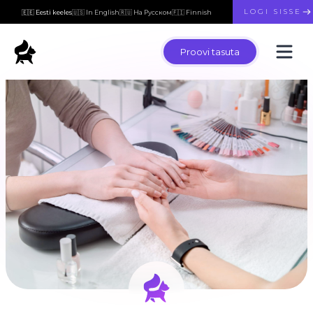
LOGI SISSE
🇪🇪 Eesti keeles
🇺🇸 In English
🇷🇺 На Русском
🇫🇮 Finnish
Proovi tasuta