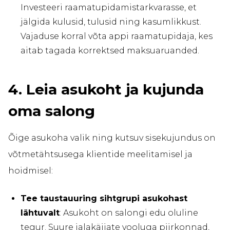
Investeeri raamatupidamistarkvarasse, et
jälgida kulusid, tulusid ning kasumlikkust.
Vajaduse korral võta appi raamatupidaja, kes
aitab tagada korrektsed maksuaruanded.
4. Leia asukoht ja kujunda
oma salong
Õige asukoha valik ning kutsuv sisekujundus on
võtmetähtsusega klientide meelitamisel ja
hoidmisel:
Tee taustauuring sihtgrupi asukohast
lähtuvalt
: Asukoht on salongi edu oluline
tegur. Suure jalakäijate vooluga piirkonnad,