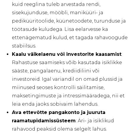
kuid reeglina tuleb arvestada rendi,
sisekujunduse, mööbli, maniküüri- ja
pediküüritoolide, küünetoodete, turunduse ja
töötasude kuludega. Lisa eelarvesse ka
ettenägematud kulud, et tagada rahavoogude
stabiilsus.
Kaalu väikelaenu või investorite kaasamist
:
Rahastuse saamiseks võib kasutada isiklikke
sääste, pangalaenu, krediidiliini või
investoreid. Igal variandil on omad plussid ja
miinused seoses kontrolli säilitamise,
maksetingimuste ja intressimääradega, nii et
leia enda jaoks sobivaim lahendus.
Ava ettevõtte pangakonto ja juuruta
raamatupidamissüsteem
: Äri- ja isiklikud
rahavood peaksid olema selgelt lahus.