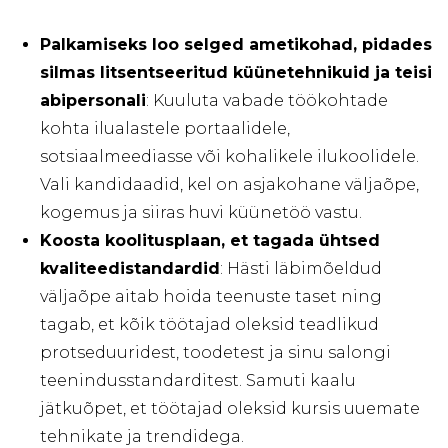
Palkamiseks loo selged ametikohad, pidades
silmas litsentseeritud küünetehnikuid ja teisi
abipersonali
: Kuuluta vabade töökohtade
kohta ilualastele portaalidele,
sotsiaalmeediasse või kohalikele ilukoolidele.
Vali kandidaadid, kel on asjakohane väljaõpe,
kogemus ja siiras huvi küünetöö vastu.
Koosta koolitusplaan, et tagada ühtsed
kvaliteedistandardid
: Hästi läbimõeldud
väljaõpe aitab hoida teenuste taset ning
tagab, et kõik töötajad oleksid teadlikud
protseduuridest, toodetest ja sinu salongi
teenindusstandarditest. Samuti kaalu
jätkuõpet, et töötajad oleksid kursis uuemate
tehnikate ja trendidega.