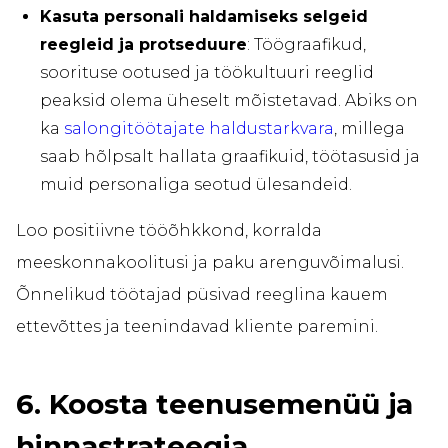
Kasuta personali haldamiseks selgeid
reegleid ja protseduure
: Töögraafikud,
soorituse ootused ja töökultuuri reeglid
peaksid olema üheselt mõistetavad. Abiks on
ka
salongitöötajate haldustarkvara
, millega
saab hõlpsalt hallata graafikuid, töötasusid ja
muid personaliga seotud ülesandeid.
Loo positiivne tööõhkkond, korralda
meeskonnakoolitusi ja paku arenguvõimalusi.
Õnnelikud töötajad püsivad reeglina kauem
ettevõttes ja teenindavad kliente paremini.
6. Koosta teenusemenüü ja
hinnastrateegia