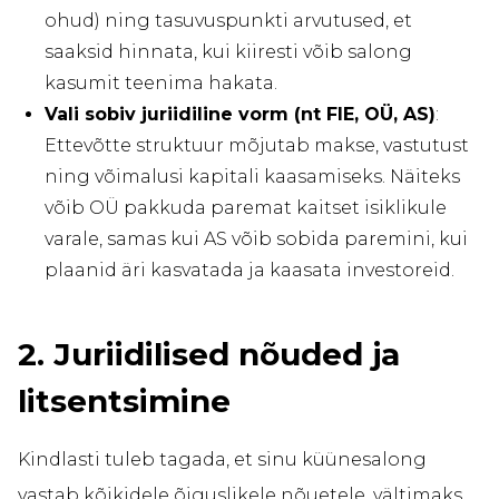
ohud) ning tasuvuspunkti arvutused, et
saaksid hinnata, kui kiiresti võib salong
kasumit teenima hakata.
Vali sobiv juriidiline vorm (nt FIE, OÜ, AS)
:
Ettevõtte struktuur mõjutab makse, vastutust
ning võimalusi kapitali kaasamiseks. Näiteks
võib OÜ pakkuda paremat kaitset isiklikule
varale, samas kui AS võib sobida paremini, kui
plaanid äri kasvatada ja kaasata investoreid.
2. Juriidilised nõuded ja
litsentsimine
Kindlasti tuleb tagada, et sinu küünesalong
vastab kõikidele õiguslikele nõuetele, vältimaks