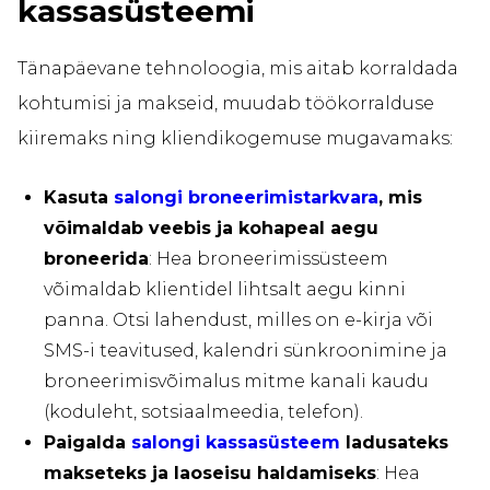
kassasüsteemi
Tänapäevane tehnoloogia, mis aitab korraldada
kohtumisi ja makseid, muudab töökorralduse
kiiremaks ning kliendikogemuse mugavamaks:
Kasuta
salongi broneerimistarkvara
, mis
võimaldab veebis ja kohapeal aegu
broneerida
: Hea broneerimissüsteem
võimaldab klientidel lihtsalt aegu kinni
panna. Otsi lahendust, milles on e-kirja või
SMS-i teavitused, kalendri sünkroonimine ja
broneerimisvõimalus mitme kanali kaudu
(koduleht, sotsiaalmeedia, telefon).
Paigalda
salongi kassasüsteem
ladusateks
makseteks ja laoseisu haldamiseks
: Hea