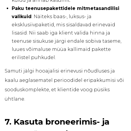
kulud ja annab kasumit.
Paku teenusepakettidele mitmetasandilisi
valikuid
: Näiteks baas-, luksus- ja
eksklusiivpaketid, mis sisaldavad erinevaid
lisasid. Nii saab iga klient valida hinna ja
teenuse sisukuse järgi endale sobiva taseme,
luues võimaluse müüa kallimaid pakette
erilistel puhkudel.
Samuti jälgi hooajalisi erinevusi nõudluses ja
kaalu aeglasematel perioodidel eripakkumisi või
sooduskomplekte, et klientide voog püsiks
ühtlane.
7. Kasuta broneerimis- ja