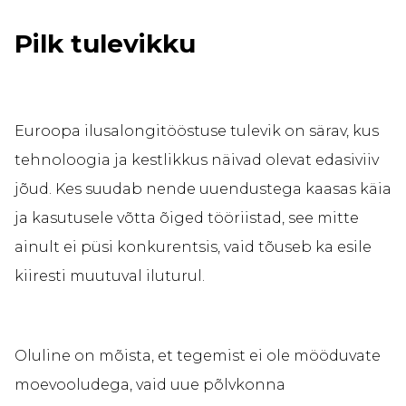
Pilk tulevikku
Euroopa ilusalongitööstuse tulevik on särav, kus
tehnoloogia ja kestlikkus näivad olevat edasiviiv
jõud. Kes suudab nende uuendustega kaasas käia
ja kasutusele võtta õiged tööriistad, see mitte
ainult ei püsi konkurentsis, vaid tõuseb ka esile
kiiresti muutuval iluturul.
Oluline on mõista, et tegemist ei ole mööduvate
moevooludega, vaid uue põlvkonna