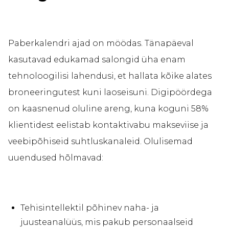
Paberkalendri ajad on möödas. Tänapäeval
kasutavad edukamad salongid üha enam
tehnoloogilisi lahendusi, et hallata kõike alates
broneeringutest kuni laoseisuni. Digipöördega
on kaasnenud oluline areng, kuna koguni 58%
klientidest eelistab kontaktivabu makseviise ja
veebipõhiseid suhtluskanaleid. Olulisemad
uuendused hõlmavad:
Tehisintellektil põhinev naha- ja
juusteanalüüs, mis pakub personaalseid