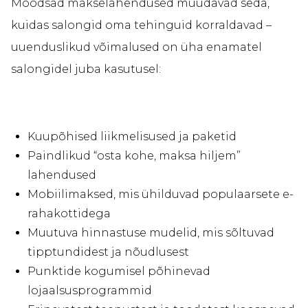
Moodsad makselahendused muudavad seda,
kuidas salongid oma tehinguid korraldavad –
uuenduslikud võimalused on üha enamatel
salongidel juba kasutusel:
Kuupõhised liikmelisused ja paketid
Paindlikud “osta kohe, maksa hiljem”
lahendused
Mobiilimaksed, mis ühilduvad populaarsete e-
rahakottidega
Muutuva hinnastuse mudelid, mis sõltuvad
tipptundidest ja nõudlusest
Punktide kogumisel põhinevad
lojaalsusprogrammid