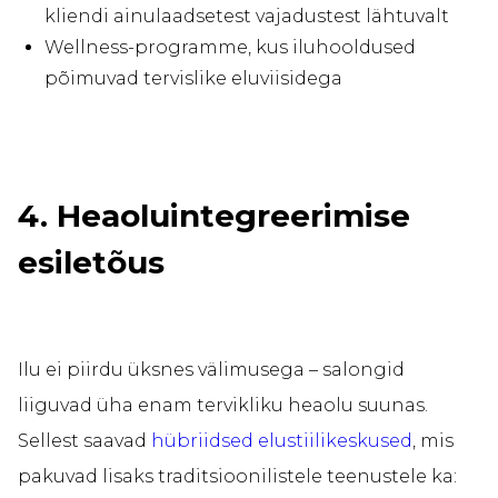
kliendi ainulaadsetest vajadustest lähtuvalt
Wellness-programme, kus iluhooldused
põimuvad tervislike eluviisidega
4. Heaoluintegreerimise
esiletõus
Ilu ei piirdu üksnes välimusega – salongid
liiguvad üha enam tervikliku heaolu suunas.
Sellest saavad
hübriidsed elustiilikeskused
, mis
pakuvad lisaks traditsioonilistele teenustele ka: