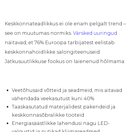
Keskkonnateadlikkus ei ole enam pelgalt trend –
see on muutumas normiks.
Värsked uuringud
näitavad, et 76% Euroopa tarbijatest eelistab
keskkonnahoidlikke salongiteenuseid.
Jätkusuutlikkuse fookus on laienenud hõlmama:
Veetõhusaid võtteid ja seadmeid, mis aitavad
vähendada veekasutust kuni 40%
Taaskasutatud materjalidest pakendeid ja
keskkonnasõbralikke tooteid
Energiasäästlikke lahendusi nagu LED-
valgustid ja nutikad kliimaseadmed