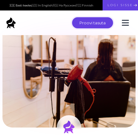
LOGI SISSE
🇪🇪 Eesti keeles
🇺🇸 In English
🇷🇺 На Русском
🇫🇮 Finnish
Proovi tasuta