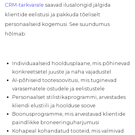
CRM-tarkvarale
saavad ilusalongid jälgida
klientide eelistusi ja pakkuda tõeliselt
personaalseid kogemusi. See suundumus
hõlmab:
Individuaalseid hooldusplaane, mis põhinevad
konkreetsetel juuste ja naha vajadustel
AI-põhiseid tootesoovitusi, mis tuginevad
varasematele ostudele ja eelistustele
Personaalset stilistikaprogrammi, arvestades
kliendi elustiili ja hoolduse soove
Boonusprogramme, mis arvestavad klientide
paindlikke broneeringuharjumusi
Kohapeal kohandatud tooteid, mis valmivad