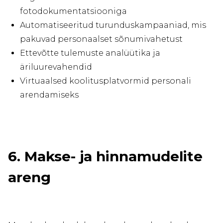
fotodokumentatsiooniga
Automatiseeritud turunduskampaaniad, mis
pakuvad personaalset sõnumivahetust
Ettevõtte tulemuste analüütika ja
äriluurevahendid
Virtuaalsed koolitusplatvormid personali
arendamiseks
6. Makse- ja hinnamudelite
areng