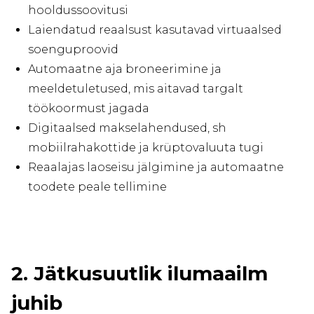
hooldussoovitusi
Laiendatud reaalsust kasutavad virtuaalsed
soenguproovid
Automaatne aja broneerimine ja
meeldetuletused, mis aitavad targalt
töökoormust jagada
Digitaalsed makselahendused, sh
mobiilrahakottide ja krüptovaluuta tugi
Reaalajas laoseisu jälgimine ja automaatne
toodete peale tellimine
2. Jätkusuutlik ilumaailm
juhib