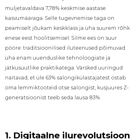
muljetavaldava 7,78% keskmise aastase
kasvumääraga. Selle tugevnemise taga on
peamiselt jõukam keskklass ja üha suurem rõhk
enese eest hoolitsemisel. Silme ees on suur
pööre: traditsioonilised iluteenused põimuvad
üha enam uuenduslike tehnoloogiate ja
jätkusuutlike praktikatega. Värsked uuringud
näitavad, et üle 63% salongikülastajatest ostab
oma lemmiktooteid otse salongist, kusjuures Z-
generatsioonist teeb seda lausa 83%.
1. Digitaalne ilurevolutsioon