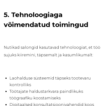
5. Tehnoloogiaga
võimendatud toimingud
Nutikad salongid kasutavad tehnoloogiat, et töö
sujuks kiiremini, täpsemalt ja kasumlikumalt:
Laohalduse süsteemid täpseks tootevaru
kontrolliks
Töötajate haldustarkvara paindlikuks
töögraafiku koostamiseks
Digitaalsed konsultatsioonivahendid koos