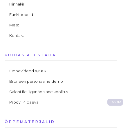
Hinnakiri
Funktsioonid
Meist
Kontakt
KUIDAS ALUSTADA
Õppevideod & KKK
Broneeri personaalne demo
SalonLife'i iganädalane koolitus
Proovi 14 päeva
TASUTA
ÕPPEMATERJALID