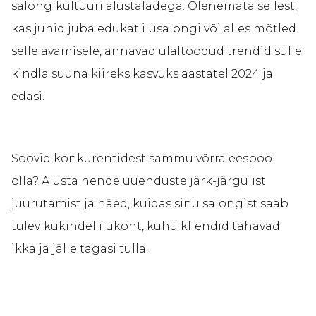
salongikultuuri alustaladega. Olenemata sellest,
kas juhid juba edukat ilusalongi või alles mõtled
selle avamisele, annavad ülaltoodud trendid sulle
kindla suuna kiireks kasvuks aastatel 2024 ja
edasi.
Soovid konkurentidest sammu võrra eespool
olla? Alusta nende uuenduste järk-järgulist
juurutamist ja näed, kuidas sinu salongist saab
tulevikukindel ilukoht, kuhu kliendid tahavad
ikka ja jälle tagasi tulla.