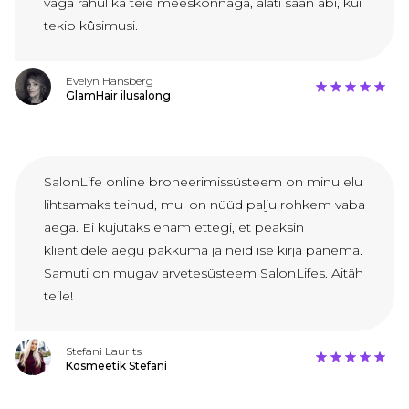
väga rahul ka teie meeskonnaga, alati saan abi, kui
tekib kûsimusi.
Evelyn Hansberg
GlamHair ilusalong
SalonLife online broneerimissüsteem on minu elu
lihtsamaks teinud, mul on nüüd palju rohkem vaba
aega. Ei kujutaks enam ettegi, et peaksin
klientidele aegu pakkuma ja neid ise kirja panema.
Samuti on mugav arvetesüsteem SalonLifes. Aitäh
teile!
Stefani Laurits
Kosmeetik Stefani