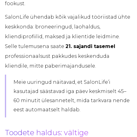
fookust.
SalonLife ühendab kõik vajalikud tööriistad ühte
keskkonda: broneeringud, laohaldus,
kliendiprofiilid, maksed ja klientide leidmine.
Selle tulemusena saate
21. sajandi tasemel
professionaalsust pakkudes keskenduda
kliendile, mitte paberimajandusele.
Meie uuringud näitavad, et SalonLife’i
kasutajad säästavad iga päev keskmiselt 45–
60 minutit ülesannetelt, mida tarkvara nende
eest automaatselt haldab.
Toodete haldus: vältige