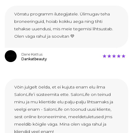
Võrratu programm ilutegijatele. Ülimugav teha
broneeringuid, hoiab kokku aega ning tihti
tehakse uuendusi, mis meie tegemisi lihtsustab.
Olen väga rahul ja soovitan 💛
Dane Kattus
Dankatbeauty
Võin julgelt öelda, et ei kujuta enam elu ilma
SalonLife’i süsteemita ette. SalonLife on teinud
minu ja mu klientide elu palju-palju lihtsamaks ja
veelgi enam - SalonLife on toonud uusi kliente,
sest online broneerimine, meeldetuletused jms
meeldib kõigile väga. Mina olen väga rahul ja
kliendid veel enam!