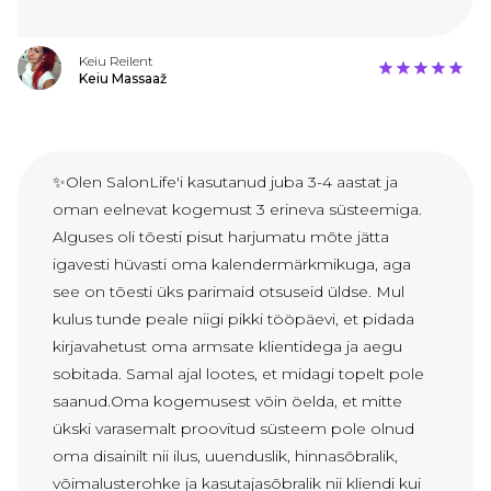
Keiu Reilent
Keiu Massaaž
✨Olen SalonLife'i kasutanud juba 3-4 aastat ja
oman eelnevat kogemust 3 erineva süsteemiga.
Alguses oli tõesti pisut harjumatu mõte jätta
igavesti hüvasti oma kalendermärkmikuga, aga
see on tõesti üks parimaid otsuseid üldse. Mul
kulus tunde peale niigi pikki tööpäevi, et pidada
kirjavahetust oma armsate klientidega ja aegu
sobitada. Samal ajal lootes, et midagi topelt pole
saanud.Oma kogemusest võin öelda, et mitte
ükski varasemalt proovitud süsteem pole olnud
oma disainilt nii ilus, uuenduslik, hinnasõbralik,
võimalusterohke ja kasutajasõbralik nii kliendi kui