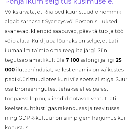
Põhjalikum selgitus küsimusele.
Võiks arvata, et Riia pediküüristuudio hommik
algab sarnaselt Sydneys või Bostonis – uksed
avanevad, kliendid saabuvad, päev täitub ja töö
võib alata. Kuid juba lõunaks on selge, et Läti
ilumaailm toimib oma reeglite järgi. Siin
tegutseb ametlikult üle
7 100
salongi ja ligi
25
000
iluteenindajat, kellest enamik on väikestes
pediküüristuudiotes kuni viie spetsialistiga. Suur
osa broneeringutest tehakse alles pärast
tööpäeva lõppu, kliendid ootavad veatut läti-
keelset suhtlust igas rakenduses ja teavituses
ning GDPR-kultuur on siin pigem harjumus kui
kohustus.