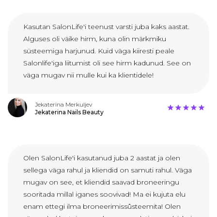
Kasutan SalonLife'i teenust varsti juba kaks aastat.
Alguses oli väike hirm, kuna olin märkmiku
süsteemiga harjunud. Kuid väga kiiresti peale
Salonlife'iga liitumist oli see hirm kadunud. See on
väga mugav nii mulle kui ka klientidele!
Jekaterina Merkuljev
Jekaterina Nails Beauty
Olen SalonLife'i kasutanud juba 2 aastat ja olen
sellega väga rahul ja kliendid on samuti rahul. Väga
mugav on see, et kliendid saavad broneeringu
sooritada millal iganes soovivad! Ma ei kujuta elu
enam ettegi ilma broneerimissûsteemita! Olen