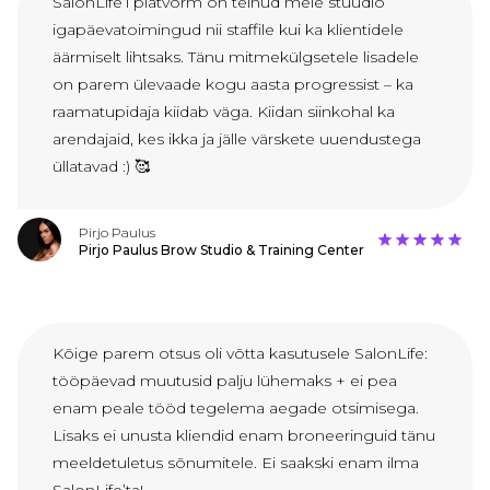
SalonLife’i platvorm on teinud meie stuudio
igapäevatoimingud nii staffile kui ka klientidele
äärmiselt lihtsaks. Tänu mitmekülgsetele lisadele
on parem ülevaade kogu aasta progressist – ka
raamatupidaja kiidab väga. Kiidan siinkohal ka
arendajaid, kes ikka ja jälle värskete uuendustega
üllatavad :) 🥰
Pirjo Paulus
Pirjo Paulus Brow Studio & Training Center
Kõige parem otsus oli võtta kasutusele SalonLife:
tööpäevad muutusid palju lühemaks + ei pea
enam peale tööd tegelema aegade otsimisega.
Lisaks ei unusta kliendid enam broneeringuid tänu
meeldetuletus sõnumitele. Ei saakski enam ilma