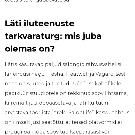
Läti iluteenuste
tarkvaraturg: mis juba
olemas on?
Lätis kasutavad paljud salongid rahvusvahelisi
lahendusi nagu Fresha, Treatwell ja Vagaro, sest
need on suured ja tuntud. Kuid just kohalikele
pediküüristuudiotele on tekkinud soov lihtsama,
kiiremalt juurdepääsetava ja läti-kultuuri
arvestava tööriista järele. SalonLife’i kasvu nähtus
on ilmselt just seetõttu, et teised platvormid ei
pruugi pakkuda soovitud käepärasust või