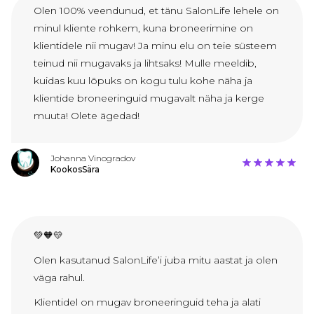
Olen 100% veendunud, et tänu SalonLife lehele on
minul kliente rohkem, kuna broneerimine on
klientidele nii mugav! Ja minu elu on teie süsteem
teinud nii mugavaks ja lihtsaks! Mulle meeldib,
kuidas kuu lõpuks on kogu tulu kohe näha ja
klientide broneeringuid mugavalt näha ja kerge
muuta! Olete ägedad!
Johanna Vinogradov
KookosSära
💚🧡💛
Olen kasutanud SalonLife’i juba mitu aastat ja olen
väga rahul.
Klientidel on mugav broneeringuid teha ja alati