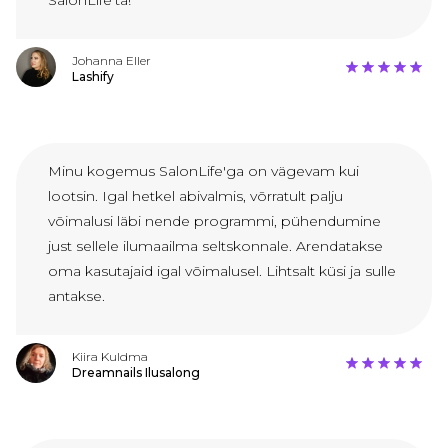
SalonLife’ta!
Johanna Eller
Lashify
Minu kogemus SalonLife'ga on vägevam kui
lootsin. Igal hetkel abivalmis, võrratult palju
võimalusi läbi nende programmi, pühendumine
just sellele ilumaailma seltskonnale. Arendatakse
oma kasutajaid igal võimalusel. Lihtsalt küsi ja sulle
antakse.
Kiira Kuldma
Dreamnails Ilusalong