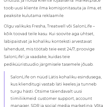
ohutust ja hoida kliente lojaalsena. Marketplace
toob uusi kliente ilma komisjonitasuta ja ilma, et
peaksite kulutama reklaamile.
Olgu valikuks Fresha, Treatwell või SalonLife –
kõik toovad teile kasu. Kui soovite aga ühtset,
läbipaistvat ja kohaliku konteksti arvestavat
lahendust, mis töötab teie eest 24/7, proovige
SalonLife’i ja vaadake, kuidas teie
pediküüristuudio järgmisele tasemele jõuab.
SalonLife on nüüd Lätis kohaliku esindusega,
kus klienditugi vastab läti keeles ja tunneb
turgu hästi. Otsime täiendavalt uusi
tiimiliikmeid: customer support, account
manager, SDR ja social media marketing. Võta