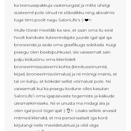
ka teenusepakkuja vaatenurgast ja mitte ühelgi
süsteemil pole olnud nii sõbralikku ning abivalmis
tuge tiimi poolt nagu SalonLife’s :) ❤️✨
Mulle tõesti meeldib ka see, et saan oma ilu eest
hoolt kandvate iluteenindajate juurde igal ajal aja
broneerida ja seda oma graafikuga sobitada. Kuigi
praegu olen beebipuhkusel, siis varasemalt sain
palju kiidusõnu oma klientidelt
broneerimissüsteemi kohta (kinnitussõnumid,
kirjad, broneerimisvõimalus) ja nii mõnigi mainis, et
tal on kahju, et kõikidel sellist võimalust pole. Nii
varasemalt kui ka praegu kodune olles kasutan
SalonLife’i oma igapäevaste tegemiste ja käikude
ülesmärkimiseks. Nii ei unusta ma midagi ära ja
olen igal pool õigel ajal! :) 👌✨ Lisaks sellele arvasid
mitmed kliendid, et ma personaalselt iga kord
kirjutangi neile meeldetuletusi ja olid väga