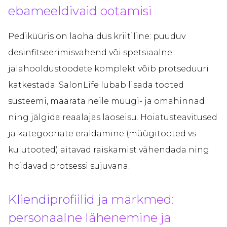
ebameeldivaid ootamisi
Pediküüris on laohaldus kriitiline: puuduv
desinfitseerimisvahend või spetsiaalne
jalahooldustoodete komplekt võib protseduuri
katkestada. SalonLife lubab lisada tooted
süsteemi, määrata neile müügi- ja omahinnad
ning jälgida reaalajas laoseisu. Hoiatusteavitused
ja kategooriate eraldamine (müügitooted vs
kulutooted) aitavad raiskamist vähendada ning
hoidavad protsessi sujuvana.
Kliendiprofiilid ja märkmed:
personaalne lähenemine ja