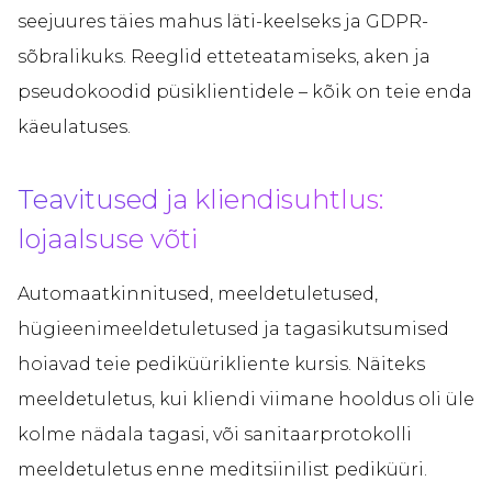
seejuures täies mahus läti-keelseks ja GDPR-
sõbralikuks. Reeglid etteteatamiseks, aken ja
pseudokoodid püsiklientidele – kõik on teie enda
käeulatuses.
Teavitused ja kliendisuhtlus:
lojaalsuse võti
Automaatkinnitused, meeldetuletused,
hügieenimeeldetuletused ja tagasikutsumised
hoiavad teie pediküürikliente kursis. Näiteks
meeldetuletus, kui kliendi viimane hooldus oli üle
kolme nädala tagasi, või sanitaarprotokolli
meeldetuletus enne meditsiinilist pediküüri.