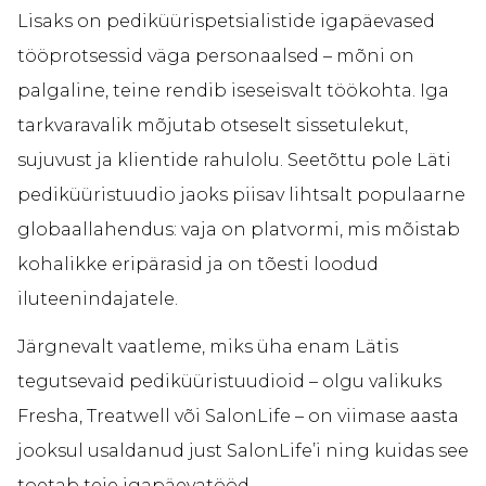
Lisaks on pediküürispetsialistide igapäevased
tööprotsessid väga personaalsed – mõni on
palgaline, teine rendib iseseisvalt töökohta. Iga
tarkvaravalik mõjutab otseselt sissetulekut,
sujuvust ja klientide rahulolu. Seetõttu pole Läti
pediküüristuudio jaoks piisav lihtsalt populaarne
globaallahendus: vaja on platvormi, mis mõistab
kohalikke eripärasid ja on tõesti loodud
iluteenindajatele.
Järgnevalt vaatleme, miks üha enam Lätis
tegutsevaid pediküüristuudioid – olgu valikuks
Fresha, Treatwell või SalonLife – on viimase aasta
jooksul usaldanud just SalonLife’i ning kuidas see
toetab teie igapäevatööd.