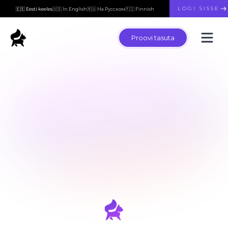
LOGI SISSE
🇪🇪 Eesti keeles
🇺🇸 In English
🇷🇺 На Русском
🇫🇮 Finnish
Proovi tasuta