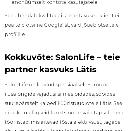
anonüümselt kontota kasutajatele
See ühendab kvaliteedi ja nähtavuse – klient ei
pea teid otsima Google’ist, vaid jõuab otse teie
profiilile.
Kokkuvõte: SalonLife – teie
partner kasvuks Lätis
SalonLife on loodud spetsiaalselt Euroopa
ilusalongide vajadusi silmas pidades, sobides
suurepäraselt ka pediküüristuudiotele Lätis. See
ei paku üleliigseid funktsioone, vaid täpselt need
tööriistad, mis aitavad tõsta efektiivsust, tagada