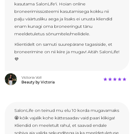
kasutama SalonLife'i. Hoian online
broneerimissüsteemi kasutamisega kokku nii
palju väärtusliku aega ja lisaks ei unusta kliendid
enam kunagi oma broneeringut tänu
meeldetuletus sõnumitele/meilidele.
Klientidelt on samuti suurepärane tagasiside, et
broneerimine on nii kiire ja mugav! Aitäh SalonLife!
💜
Victoria Voll
Beauty by Victoria
SalonLife on teinud mu elu 10 korda mugavamaks
🤩 kõik vajalik kohe kättesaadav vaid paari klikiga!
Kliendid on meeletult rahul, et saavad endale
sobiva aja valida sekunditega ja ka meeldetuletuse