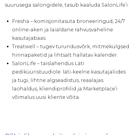
suurusega salongidele, tasub kaaluda SalonLife’i:
Fresha – komisjonitasuta broneeringud, 24/7
online-aken ja laialdane rahvusvaheline
kasutajabaas.
Treatwell – tugev turundusvõrk, mitmekülgsed
hinnapaketid ja lihtsalt hallatav kalender.
SalonLife – täislahendus Läti
pediküüristuudiole: läti-keelne kasutajaliides
ja tugi, lihtne algseadistus, reaalajas
laohaldus, kliendiprofiilid ja Marketplace’i
võimalus uusi kliente võita.