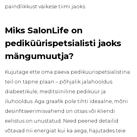
paindlikkust väikese tiimi jaoks.
Miks SalonLife on
pediküürispetsialisti jaoks
mängumuutja?
Kujutage ette oma päeva pediküürispetsialistina:
teil on täpne plaan – põhjalik jalahooldus
diabeetikule, meditsiiniline pediküür ja
iluhooldus. Aga graafik pole tihti ideaalne, mõni
desinfitseerimisvahend on otsas või kliendi
eelistus on unustatud. Need peened detailid
võtavad nii energiat kui ka aega, hajutades teie