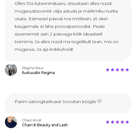
Olles 10a iluteeninduses, otsustasin alles nüüd
mugavustsoonist välja astuda ja märkmiku nurka
visata. Esimesel päeval ma mõtlesin, et okei
kaugemale ei lähe prooviperioodist. Peale
süvenemist sain 2 päevaga kõik ideaalselt
toimima. Ja alles nüüd ma tegelikult tean, mis on
mugavus. Ja aja kokkuhoid!
Regina Kaur
Ilustuudio Regina
Parim salongitarkvara! Soovitan kõigile 🤍
Chairi Kroll
Chairi K Beauty and Lash