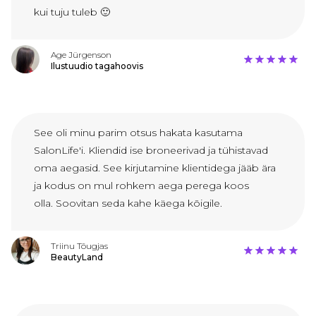
kui tuju tuleb 🙂
Age Jürgenson
Ilustuudio tagahoovis
See oli minu parim otsus hakata kasutama
SalonLife'i. Kliendid ise broneerivad ja tühistavad
oma aegasid. See kirjutamine klientidega jääb ära
ja kodus on mul rohkem aega perega koos
olla. Soovitan seda kahe käega kõigile.
Triinu Tõugjas
BeautyLand