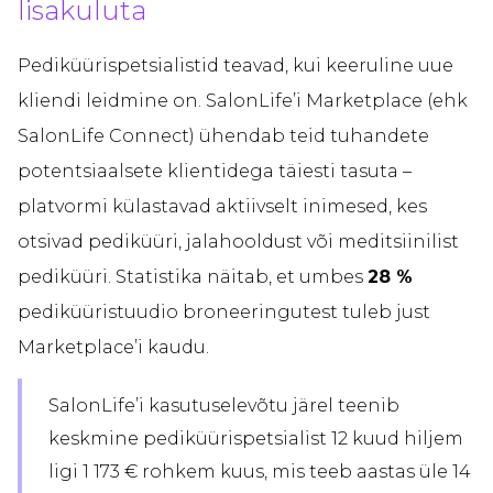
lisakuluta
Pediküürispetsialistid teavad, kui keeruline uue
kliendi leidmine on. SalonLife’i Marketplace (ehk
SalonLife Connect) ühendab teid tuhandete
potentsiaalsete klientidega täiesti tasuta –
platvormi külastavad aktiivselt inimesed, kes
otsivad pediküüri, jalahooldust või meditsiinilist
pediküüri. Statistika näitab, et umbes
28 %
pediküüristuudio broneeringutest tuleb just
Marketplace’i kaudu.
SalonLife’i kasutuselevõtu järel teenib
keskmine pediküürispetsialist 12 kuud hiljem
ligi 1 173 € rohkem kuus, mis teeb aastas üle 14