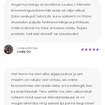
Kogemus teiega on positiivne ruudus :) Mitmete
broneeringusüsteemide seast sai välja valitud
(tütre eeskujul) SalonLife, kuna süsteem on lihtne,
arusaadav, paljude funktsioonidega ja põhilause,
mida tookord mu tütar armastas öelda, "kirjuta
poistele, nad alati aitavad" sai otsustavaks!
Linda Lehtmae
Lindle OÜ
Hei! Kuna ma olen alles algaja juuksur ja see
maailm on natuke veel võõras, siis online
broneerimise sain teada üldse oma kolleegilt, kes
ka seda kasutab. Tänu sellele ma olen uskumatult
rohkem tööd saanud. Kliendid kiidavad, et on
mugav lahendus ning saavad aja panna isegi öösel