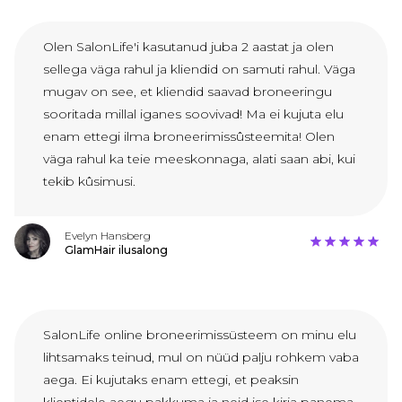
Olen SalonLife'i kasutanud juba 2 aastat ja olen
sellega väga rahul ja kliendid on samuti rahul. Väga
mugav on see, et kliendid saavad broneeringu
sooritada millal iganes soovivad! Ma ei kujuta elu
enam ettegi ilma broneerimissûsteemita! Olen
väga rahul ka teie meeskonnaga, alati saan abi, kui
tekib kûsimusi.
Evelyn Hansberg
GlamHair ilusalong
SalonLife online broneerimissüsteem on minu elu
lihtsamaks teinud, mul on nüüd palju rohkem vaba
aega. Ei kujutaks enam ettegi, et peaksin