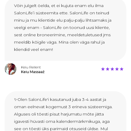
Võin julgelt öelda, et ei kujuta enam elu ilma
SalonLife’i süsteemita ette. SalonLife on teinud
minu ja mu klientide elu palju-palju lihtsamaks ja
veelgi enam - SalonLife on toonud uusi kliente,
sest online broneerimine, meeldetuletused jms
meeldib kõigile väga. Mina olen väga rahul ja
kliendid veel enam!
Keiu Reilent
Keiu Massaaž
✨Olen SalonLife'i kasutanud juba 3-4 aastat ja
oman eelnevat kogemust 3 erineva süsteemiga.
Alguses oli tõesti pisut harjumatu mõte jätta
igavesti hüvasti oma kalendermärkmikuga, aga
see on tõesti üks parimaid otsuseid üldse. Mul