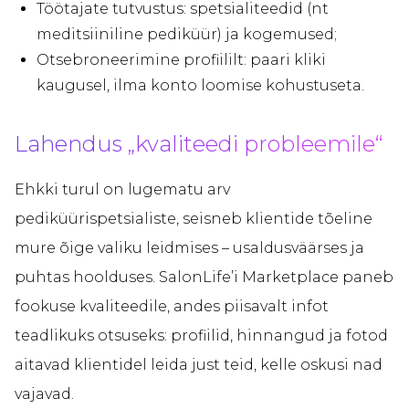
Töötajate tutvustus: spetsialiteedid (nt
meditsiiniline pediküür) ja kogemused;
Otsebroneerimine profiililt: paari kliki
kaugusel, ilma konto loomise kohustuseta.
Lahendus „kvaliteedi probleemile“
Ehkki turul on lugematu arv
pediküürispetsialiste, seisneb klientide tõeline
mure õige valiku leidmises – usaldusväärses ja
puhtas hoolduses. SalonLife’i Marketplace paneb
fookuse kvaliteedile, andes piisavalt infot
teadlikuks otsuseks: profiilid, hinnangud ja fotod
aitavad klientidel leida just teid, kelle oskusi nad
vajavad.