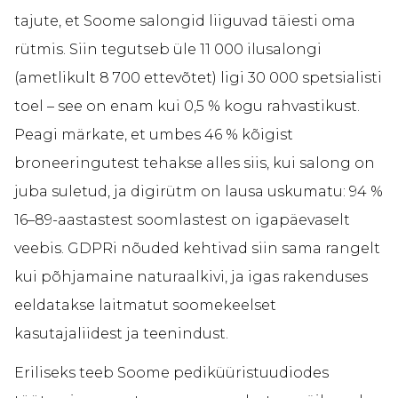
tajute, et Soome salongid liiguvad täiesti oma
rütmis. Siin tegutseb üle 11 000 ilusalongi
(ametlikult 8 700 ettevõtet) ligi 30 000 spetsialisti
toel – see on enam kui 0,5 % kogu rahvastikust.
Peagi märkate, et umbes 46 % kõigist
broneeringutest tehakse alles siis, kui salong on
juba suletud, ja digirütm on lausa uskumatu: 94 %
16–89-aastastest soomlastest on igapäevaselt
veebis. GDPRi nõuded kehtivad siin sama rangelt
kui põhjamaine naturaalkivi, ja igas rakenduses
eeldatakse laitmatut soomekeelset
kasutajaliidest ja teenindust.
Eriliseks teeb Soome pediküüristuudiodes