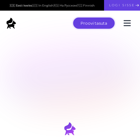
LOGI SISSE
🇪🇪 Eesti keeles
🇺🇸 In English
🇷🇺 На Русском
🇫🇮 Finnish
Proovi tasuta