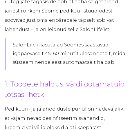
ilutegijate tagasiside põhjal näha selget trendi:
järjest rohkem Soome pediküüristuudiodest
soovivad just oma eripäradele täpselt sobivat
lahendust – ja on leidnud selle SalonLife’ist.
SalonLife’i kasutajad Soomes säästavad
igapäevaselt 45–60 minutit ülesannetelt, mida
süsteem nende eest automaatselt haldab.
1. Toodete haldus: väldi ootamatuid
„otsas“ hetki
Pediküüri- ja jalahoolduste puhul on hädavajalik,
et vajaminevad desinfitseerimisvahendid,
kreemid või viilid oleksid alati käepärast.