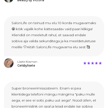
Beauty by Victoria
SalonLife on teinud mu elu 10 korda mugavamaks
🤩 kõik vajalik kohe kättesaadav vaid paari klikiga!
Kliendid on meeletult rahul, et saavad endale
sobiva aja valida sekunditega ja ka meeldetuletuse
meilile 🤍Aitäh SalonLife mugavama elu sest 🥰
Lisete Kosman
Gelsbylisete
Super broneerimissüsteem. Enam ei pea
klientidega telefoni mängu mängima "paku mulle
aega, ei see ei sobi, paku uut aega". Nüüd ütlen, et
broneerimislink on seal ja leiad endale ise sobiva