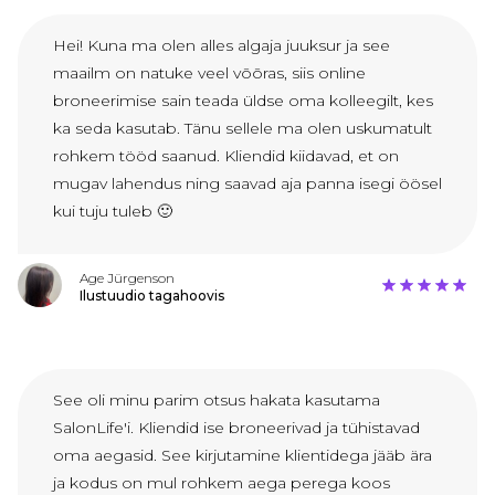
Hei! Kuna ma olen alles algaja juuksur ja see
maailm on natuke veel võõras, siis online
broneerimise sain teada üldse oma kolleegilt, kes
ka seda kasutab. Tänu sellele ma olen uskumatult
rohkem tööd saanud. Kliendid kiidavad, et on
mugav lahendus ning saavad aja panna isegi öösel
kui tuju tuleb 🙂
Age Jürgenson
Ilustuudio tagahoovis
See oli minu parim otsus hakata kasutama
SalonLife'i. Kliendid ise broneerivad ja tühistavad
oma aegasid. See kirjutamine klientidega jääb ära
ja kodus on mul rohkem aega perega koos