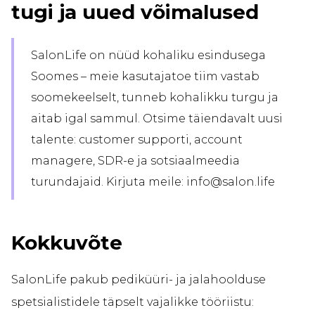
tugi ja uued võimalused
SalonLife on nüüd kohaliku esindusega
Soomes – meie kasutajatoe tiim vastab
soomekeelselt, tunneb kohalikku turgu ja
aitab igal sammul. Otsime täiendavalt uusi
talente: customer supporti, account
managere, SDR-e ja sotsiaalmeedia
turundajaid. Kirjuta meile: info@salon.life
Kokkuvõte
SalonLife pakub pediküüri- ja jalahoolduse
spetsialistidele täpselt vajalikke tööriistu: