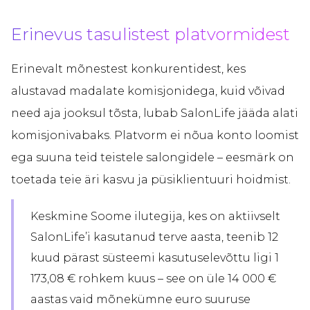
Erinevus tasulistest platvormidest
Erinevalt mõnestest konkurentidest, kes
alustavad madalate komisjonidega, kuid võivad
need aja jooksul tõsta, lubab SalonLife jääda alati
komisjonivabaks. Platvorm ei nõua konto loomist
ega suuna teid teistele salongidele – eesmärk on
toetada teie äri kasvu ja püsiklientuuri hoidmist.
Keskmine Soome ilutegija, kes on aktiivselt
SalonLife’i kasutanud terve aasta, teenib 12
kuud pärast süsteemi kasutuselevõttu ligi 1
173,08 € rohkem kuus – see on üle 14 000 €
aastas vaid mõnekümne euro suuruse