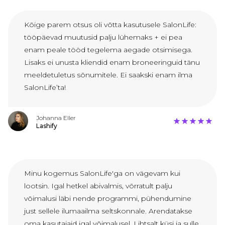
Kõige parem otsus oli võtta kasutusele SalonLife:
tööpäevad muutusid palju lühemaks + ei pea
enam peale tööd tegelema aegade otsimisega.
Lisaks ei unusta kliendid enam broneeringuid tänu
meeldetuletus sõnumitele. Ei saakski enam ilma
SalonLife’ta!
Johanna Eller
Lashify
Minu kogemus SalonLife'ga on vägevam kui
lootsin. Igal hetkel abivalmis, võrratult palju
võimalusi läbi nende programmi, pühendumine
just sellele ilumaailma seltskonnale. Arendatakse
oma kasutajaid igal võimalusel. Lihtsalt küsi ja sulle