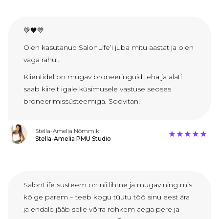
💚🧡💛
Olen kasutanud SalonLife’i juba mitu aastat ja olen
väga rahul.
Klientidel on mugav broneeringuid teha ja alati
saab kiirelt igale küsimusele vastuse seoses
broneerimissüsteemiga. Soovitan!
Stella-Amelia Nõmmik
Stella-Amelia PMU Studio
SalonLife süsteem on nii lihtne ja mugav ning mis
kõige parem – teeb kogu tüütu töö sinu eest ära
ja endale jääb selle võrra rohkem aega pere ja