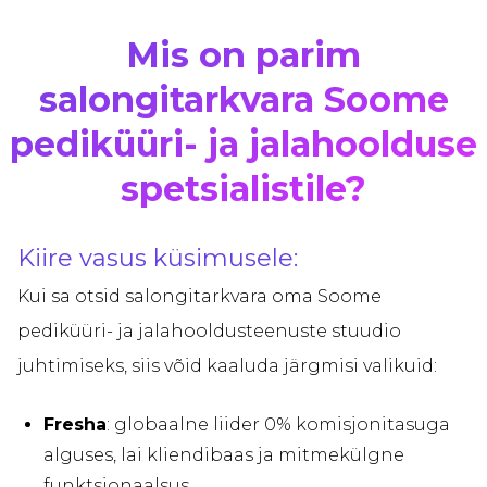
Mis on parim
salongitarkvara Soome
pediküüri- ja jalahoolduse
spetsialistile?
Kiire vasus küsimusele:
Kui sa otsid salongitarkvara oma Soome
pediküüri- ja jalahooldusteenuste stuudio
juhtimiseks, siis võid kaaluda järgmisi valikuid:
Fresha
: globaalne liider 0% komisjonitasuga
alguses, lai kliendibaas ja mitmekülgne
funktsionaalsus.