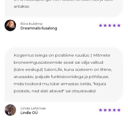
antakse.
Kiira Kuldma
Dreamnails Ilusalong
Kogemus teiega on positiivne ruudus :) Mitmete
broneeringusüsteemide seast sai välja valitud
(tütre eeskujul) SalonLife, kuna süsteem on lihtne,
arusaadav, paljude funktsioonidega ja põhilause,
mida tookord mu tütar armastas öelda, "kirjuta
poistele, nad alati aitavad" sai otsustavaks!
Linda Lehtmae
Lindle OÜ