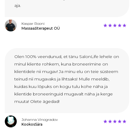
aja.
Kaspar Rooni
Massaažiterapeut OÜ
Olen 100% veendunud, et tänu SalonLife lehele on
minul kliente rohkem, kuna broneerimine on
klientidele nii mugav! Ja minu elu on teie süsteem
teinud nii mugavaks ja lihtsaks! Mulle meeldib,
kuidas kuu lõpuks on kogu tulu kohe näha ja
klientide broneeringuid mugavalt näha ja kerge
muuta! Olete ägedad!
Johanna Vinogradov
KookosSära