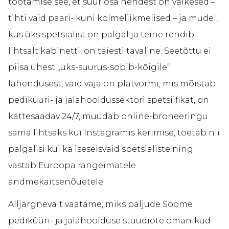
töötamise see, et suur osa nendest on väikesed –
tihti vaid paari- kuni kolmeliikmelised – ja mudel,
kus üks spetsialist on palgal ja teine rendib
lihtsalt kabinetti, on täiesti tavaline. Seetõttu ei
piisa ühest „üks-suurus-sobib-kõigile“
lahendusest, vaid vaja on platvormi, mis mõistab
pediküüri- ja jalahooldussektori spetsiifikat, on
kättesaadav 24/7, muudab online-broneeringu
sama lihtsaks kui Instagramis kerimise, toetab nii
palgalisi kui ka iseseisvaid spetsialiste ning
vastab Euroopa rangeimatele
andmekaitsenõuetele.
Alljärgnevalt vaatame, miks paljude Soome
pediküüri- ja jalahoolduse stuudiote omanikud