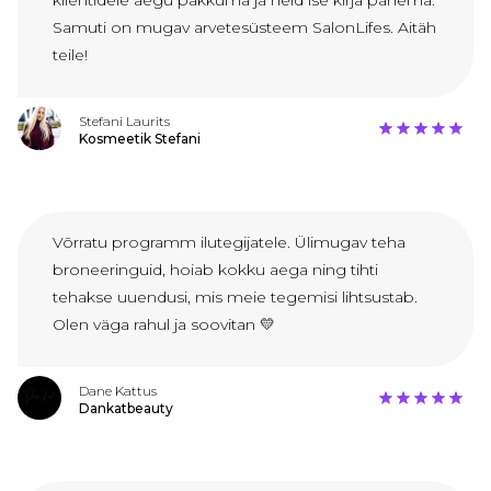
klientidele aegu pakkuma ja neid ise kirja panema.
Samuti on mugav arvetesüsteem SalonLifes. Aitäh
teile!
Stefani Laurits
Kosmeetik Stefani
Võrratu programm ilutegijatele. Ülimugav teha
broneeringuid, hoiab kokku aega ning tihti
tehakse uuendusi, mis meie tegemisi lihtsustab.
Olen väga rahul ja soovitan 💛
Dane Kattus
Dankatbeauty