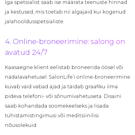
Iga spetsialist saab ise määrata teenuste hinnad
ja kestused, mis toetab nii algajaid kui kogenud
jalahooldusspetsialiste.
4. Online-broneerimine: salong on
avatud 24/7
Kaasaegne klient eelistab broneerida öösel või
nädalavahetusel. SalonLife’i online-broneerimine
kuvab vaid vabad ajad ja täidab graafiku ilma
pideva telefoni- või sõnumivahetuseta. Disaini
saab kohandada soomekeelseks ja lisada
tühistamistingimusi või meditsiinilisi
nõusolekuid.