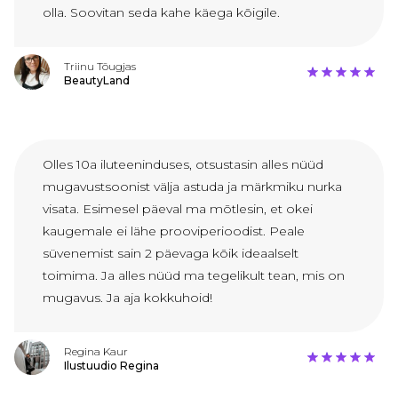
olla. Soovitan seda kahe käega kõigile.
Triinu Tõugjas
BeautyLand
Olles 10a iluteeninduses, otsustasin alles nüüd
mugavustsoonist välja astuda ja märkmiku nurka
visata. Esimesel päeval ma mõtlesin, et okei
kaugemale ei lähe prooviperioodist. Peale
süvenemist sain 2 päevaga kõik ideaalselt
toimima. Ja alles nüüd ma tegelikult tean, mis on
mugavus. Ja aja kokkuhoid!
Regina Kaur
Ilustuudio Regina