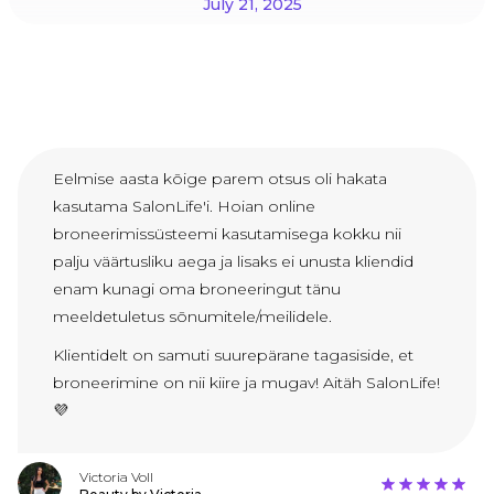
July 21, 2025
Eelmise aasta kõige parem otsus oli hakata
kasutama SalonLife'i. Hoian online
broneerimissüsteemi kasutamisega kokku nii
palju väärtusliku aega ja lisaks ei unusta kliendid
enam kunagi oma broneeringut tänu
meeldetuletus sõnumitele/meilidele.
Klientidelt on samuti suurepärane tagasiside, et
broneerimine on nii kiire ja mugav! Aitäh SalonLife!
💜
Victoria Voll