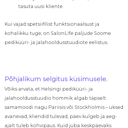
tasuta uusi kliente.
Kui vajad spetsiifilist funktsionaalsust ja
kohalikku tuge, on SalonLife paljude Soome
pediküüri- ja jalahooldusstuudiote eelistus.
Põhjalikum selgitus küsimusele.
Võiks arvata, et Helsingi pediküüri- ja
jalahooldusstuudio hommik algab täpselt
samamoodi nagu Pariisis või Stockholmis – uksed
avanevad, kliendid tulevad, päev kulgeb ja aeg-
ajalt tuleb kohvipaus. Kuid juba keskpäevaks