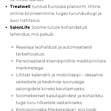
Treatwell
: tuntud Euroopa platvorm, lihtne
online-broneerimine, tugev turundustugi ja
suur nähtavus.
SalonLife
: Soome turule kohandatud
lahendus, mis pakub:
Reaalaja laohaldust ja automaatseid
tarbehoiatusi;
Personaalseid kliendiprofiile meditsiiniliste
märkmetega;
Lihtsat kalendrit ja mobiiliäppi – ideaalne
väikestele ja keskmise suurusega
salongidele kiireks käivitamiseks;
Soomekeelset kasutajaliidest ja kohalikku
tuge turu nõuetele vastamiseks;
Komisjonivaba Marketplace’i, mis toob