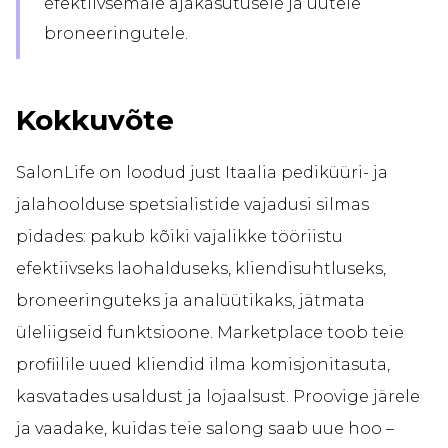
efektiivsemale ajakasutusele ja uutele
broneeringutele.
Kokkuvõte
SalonLife on loodud just Itaalia pediküüri- ja
jalahoolduse spetsialistide vajadusi silmas
pidades: pakub kõiki vajalikke tööriistu
efektiivseks laohalduseks, kliendisuhtluseks,
broneeringuteks ja analüütikaks, jätmata
üleliigseid funktsioone. Marketplace toob teie
profiilile uued kliendid ilma komisjonitasuta,
kasvatades usaldust ja lojaalsust. Proovige järele
ja vaadake, kuidas teie salong saab uue hoo –