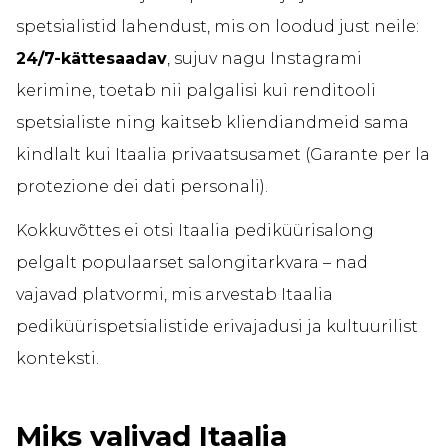
spetsialistid lahendust, mis on loodud just neile:
24/7-kättesaadav
, sujuv nagu Instagrami
kerimine, toetab nii palgalisi kui renditooli
spetsialiste ning kaitseb kliendiandmeid sama
kindlalt kui Itaalia privaatsusamet (Garante per la
protezione dei dati personali).
Kokkuvõttes ei otsi Itaalia pediküürisalong
pelgalt populaarset salongitarkvara – nad
vajavad platvormi, mis arvestab Itaalia
pediküürispetsialistide erivajadusi ja kultuurilist
konteksti.
Miks valivad Itaalia