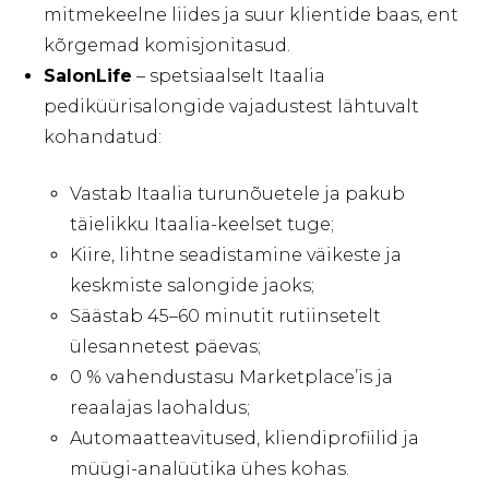
mitmekeelne liides ja suur klientide baas, ent
kõrgemad komisjonitasud.
SalonLife
– spetsiaalselt Itaalia
pediküürisalongide vajadustest lähtuvalt
kohandatud:
Vastab Itaalia turunõuetele ja pakub
täielikku Itaalia-keelset tuge;
Kiire, lihtne seadistamine väikeste ja
keskmiste salongide jaoks;
Säästab 45–60 minutit rutiinsetelt
ülesannetest päevas;
0 % vahendustasu Marketplace’is ja
reaalajas laohaldus;
Automaatteavitused, kliendiprofiilid ja
müügi-analüütika ühes kohas.