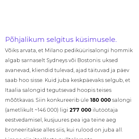
Põhjalikum selgitus küsimusele.
Võiks arvata, et Milano pediküürisalongi hommik
algab sarnaselt Sydneys või Bostonis: uksed
avanevad, kliendid tulevad, ajad täituvad ja päev
saab hoo sisse. Kuid juba keskpäevaks selgub, et
Itaalia salongid tegutsevad hoopis teises
mõõtkavas. Siin konkureerib üle
180 000
salongi
(ametlikult ~146 000) ligi
277 000
ilutöötaja
eestvedamisel, kusjuures pea iga teine aeg
broneeritakse alles siis, kui rulood on juba all.