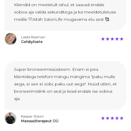
Kliendid on meeletult rahul, et saavad endale
sobiva aja valida sekunditega ja ka meeldetuletuse
meilile 🤍Aitäh SalonLife mugavama elu sest 🥰
Lisete Kosman
Gelsbylisete
Super broneerimissüsteem. Enam ei pea
klientidega telefoni mängu mängima "paku mulle
aega, ei see ei sobi, paku uut aega". Nüüd ütlen, et
broneerimislink on seal ja leiad endale ise sobiva
aja.
Kaspar Rooni
Massaažiterapeut OÜ