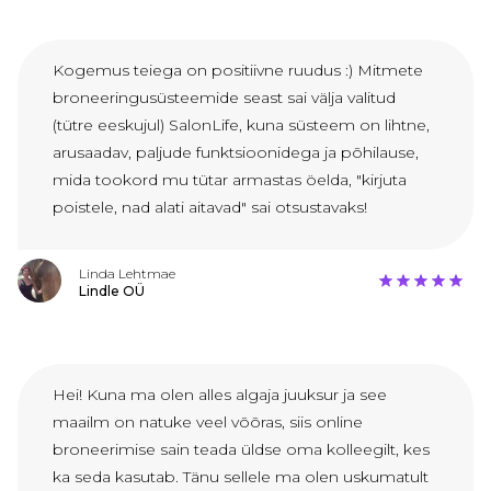
Kogemus teiega on positiivne ruudus :) Mitmete
broneeringusüsteemide seast sai välja valitud
(tütre eeskujul) SalonLife, kuna süsteem on lihtne,
arusaadav, paljude funktsioonidega ja põhilause,
mida tookord mu tütar armastas öelda, "kirjuta
poistele, nad alati aitavad" sai otsustavaks!
Linda Lehtmae
Lindle OÜ
Hei! Kuna ma olen alles algaja juuksur ja see
maailm on natuke veel võõras, siis online
broneerimise sain teada üldse oma kolleegilt, kes
ka seda kasutab. Tänu sellele ma olen uskumatult