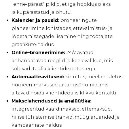
"enne-pärast" pildid, et iga hooldus oleks
isikupärastatud ja ohutu.
Kalender ja pausid:
broneeringute
planeerimine lohistades, ettevalmistus- ja
lõpetamisaegade lisamine ning töötajate
graafikute haldus.
Online-broneerimine:
24/7 avatud,
kohandatavad reeglid ja keelevalikud, mis
sobivad Itaalia klientide ootustega.
Automaatteavitused:
kinnitus, meeldetuletus,
hügieenimärkused ja tänusõnumid, mis
aitavad hoida klientidega isiklikku kontakti.
Makselahendused ja analüütika:
integreeritud kaardimaksed, ettemaksud,
hilise tühistamise trahvid, müügiaruanded ja
kampaaniate haldus.