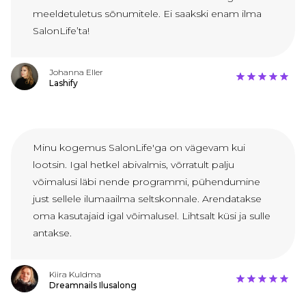
meeldetuletus sõnumitele. Ei saakski enam ilma
SalonLife’ta!
Johanna Eller
Lashify
Minu kogemus SalonLife'ga on vägevam kui
lootsin. Igal hetkel abivalmis, võrratult palju
võimalusi läbi nende programmi, pühendumine
just sellele ilumaailma seltskonnale. Arendatakse
oma kasutajaid igal võimalusel. Lihtsalt küsi ja sulle
antakse.
Kiira Kuldma
Dreamnails Ilusalong