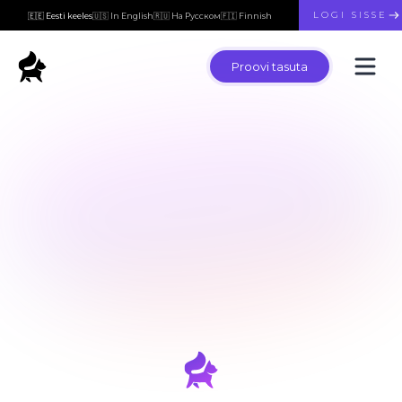
LOGI SISSE
🇪🇪 Eesti keeles
🇺🇸 In English
🇷🇺 На Русском
🇫🇮 Finnish
Proovi tasuta