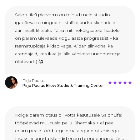
SalonLife’i platvorm on teinud meie stuudio
igapäevatoimingud nii staffile kui ka klientidele
äärmiselt lihtsaks. Tänu mitmekülgsetele lisadele
on parem ülevaade kogu aasta progressist – ka
raamatupidaja kiidab väga. Kiidan siinkohal ka
arendajaid, kes ikka ja jälle värskete uuendustega
üllatavad :) 🥰
Pirjo Paulus
Pirjo Paulus Brow Studio & Training Center
Kõige parem otsus oli võtta kasutusele SalonLife:
tööpäevad muutusid palju lühemaks + ei pea
enam peale tööd tegelema aegade otsimisega.
Lisaks ei unusta kliendid enam broneeringuid tänu