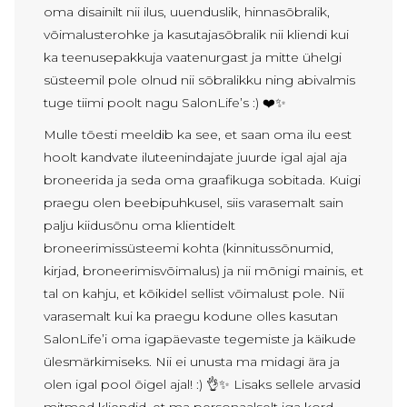
oma disainilt nii ilus, uuenduslik, hinnasõbralik,
võimalusterohke ja kasutajasõbralik nii kliendi kui
ka teenusepakkuja vaatenurgast ja mitte ühelgi
süsteemil pole olnud nii sõbralikku ning abivalmis
tuge tiimi poolt nagu SalonLife’s :) ❤️✨
Mulle tõesti meeldib ka see, et saan oma ilu eest
hoolt kandvate iluteenindajate juurde igal ajal aja
broneerida ja seda oma graafikuga sobitada. Kuigi
praegu olen beebipuhkusel, siis varasemalt sain
palju kiidusõnu oma klientidelt
broneerimissüsteemi kohta (kinnitussõnumid,
kirjad, broneerimisvõimalus) ja nii mõnigi mainis, et
tal on kahju, et kõikidel sellist võimalust pole. Nii
varasemalt kui ka praegu kodune olles kasutan
SalonLife’i oma igapäevaste tegemiste ja käikude
ülesmärkimiseks. Nii ei unusta ma midagi ära ja
olen igal pool õigel ajal! :) 👌✨ Lisaks sellele arvasid