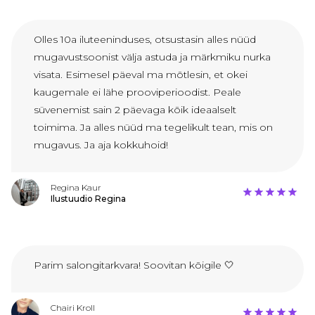
Olles 10a iluteeninduses, otsustasin alles nüüd
mugavustsoonist välja astuda ja märkmiku nurka
visata. Esimesel päeval ma mõtlesin, et okei
kaugemale ei lähe prooviperioodist. Peale
süvenemist sain 2 päevaga kõik ideaalselt
toimima. Ja alles nüüd ma tegelikult tean, mis on
mugavus. Ja aja kokkuhoid!
Regina Kaur
Ilustuudio Regina
Parim salongitarkvara! Soovitan kõigile 🤍
Chairi Kroll