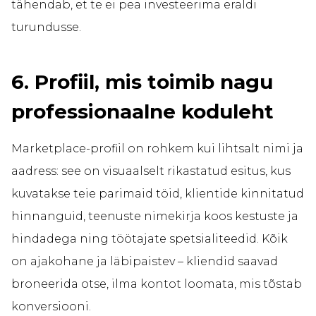
tähendab, et te ei pea investeerima eraldi
turundusse.
6. Profiil, mis toimib nagu
professionaalne koduleht
Marketplace-profiil on rohkem kui lihtsalt nimi ja
aadress: see on visuaalselt rikastatud esitus, kus
kuvatakse teie parimaid töid, klientide kinnitatud
hinnanguid, teenuste nimekirja koos kestuste ja
hindadega ning töötajate spetsialiteedid. Kõik
on ajakohane ja läbipaistev – kliendid saavad
broneerida otse, ilma kontot loomata, mis tõstab
konversiooni.