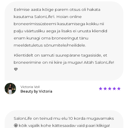
Eelmise aasta kõige parem otsus oli hakata
kasutama SalonLife'i. Hoian online
broneerimissüsteemi kasutamisega kokku nii
palju väärtusliku aega ja lisaks ei unusta kliendid
enam kunagi oma broneeringut tänu
meeldetuletus sõnumitele/meilidele.
Klientidelt on samuti suurepärane tagasiside, et
broneerimine on nii kiire ja mugav! Aitäh SalonLife!
💜
Victoria Voll
Beauty by Victoria
SalonLife on teinud mu elu 10 korda mugavamaks
🤩 kõik vajalik kohe kättesaadav vaid paari klikiga!