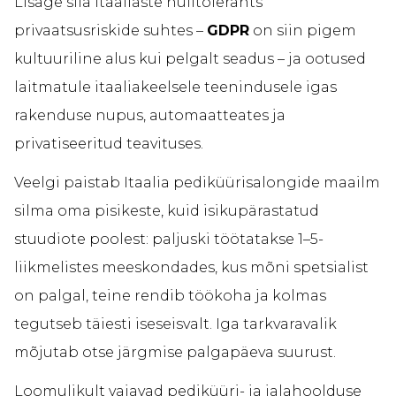
Lisage siia itaallaste nulltolerants
privaatsusriskide suhtes –
GDPR
on siin pigem
kultuuriline alus kui pelgalt seadus – ja ootused
laitmatule itaaliakeelsele teenindusele igas
rakenduse nupus, automaatteates ja
privatiseeritud teavituses.
Veelgi paistab Itaalia pediküürisalongide maailm
silma oma pisikeste, kuid isikupärastatud
stuudiote poolest: paljuski töötatakse 1–5-
liikmelistes meeskondades, kus mõni spetsialist
on palgal, teine rendib töökoha ja kolmas
tegutseb täiesti iseseisvalt. Iga tarkvaravalik
mõjutab otse järgmise palgapäeva suurust.
Loomulikult vajavad pediküüri- ja jalahoolduse