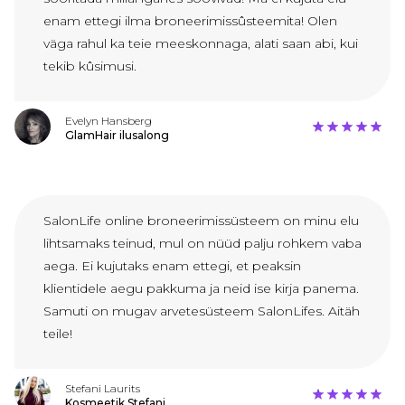
enam ettegi ilma broneerimissûsteemita! Olen
väga rahul ka teie meeskonnaga, alati saan abi, kui
tekib kûsimusi.
Evelyn Hansberg
GlamHair ilusalong
SalonLife online broneerimissüsteem on minu elu
lihtsamaks teinud, mul on nüüd palju rohkem vaba
aega. Ei kujutaks enam ettegi, et peaksin
klientidele aegu pakkuma ja neid ise kirja panema.
Samuti on mugav arvetesüsteem SalonLifes. Aitäh
teile!
Stefani Laurits
Kosmeetik Stefani