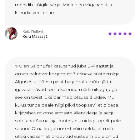
meeldib kõigile väga. Mina olen väga rahul ja
kliendid veel enam!
Keiu Reilent
Keiu Massaaž
✨Olen SalonLife'i kasutanud juba 3-4 aastat ja
oman eelnevat kogemust 3 erineva süsteemiga.
Alguses oli tõesti pisut harjumatu mõte jätta
igavesti hüvasti oma kalendermärkmikuga, aga
see on tõesti üks parimaid otsuseid üldse. Mul
kulus tunde peale niigi pikki tööpäevi, et pidada
kirjavahetust oma armsate klientidega ja aegu
sobitada. Samal ajal lootes, et midagi topelt pole
saanud.Oma kogemusest võin öelda, et mitte
ükski varasemalt proovitud süsteem pole olnud