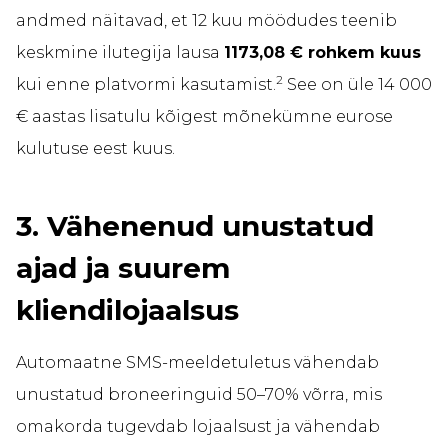
andmed näitavad, et 12 kuu möödudes teenib
keskmine ilutegija lausa
1173,08 € rohkem kuus
2
kui enne platvormi kasutamist.
See on üle 14 000
€ aastas lisatulu kõigest mõnekümne eurose
kulutuse eest kuus.
3. Vähenenud unustatud
ajad ja suurem
kliendilojaalsus
Automaatne SMS-meeldetuletus vähendab
unustatud broneeringuid 50–70% võrra, mis
omakorda tugevdab lojaalsust ja vähendab