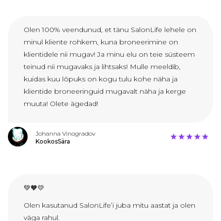
Olen 100% veendunud, et tänu SalonLife lehele on
minul kliente rohkem, kuna broneerimine on
klientidele nii mugav! Ja minu elu on teie süsteem
teinud nii mugavaks ja lihtsaks! Mulle meeldib,
kuidas kuu lõpuks on kogu tulu kohe näha ja
klientide broneeringuid mugavalt näha ja kerge
muuta! Olete ägedad!
Johanna Vinogradov
KookosSära
💚🧡💛
Olen kasutanud SalonLife’i juba mitu aastat ja olen
väga rahul.