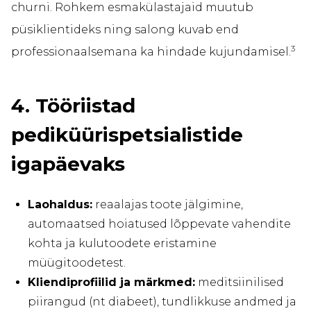
churni. Rohkem esmakülastajaid muutub
püsiklientideks ning salong kuvab end
3
professionaalsemana ka hindade kujundamisel.
4. Tööriistad
pediküürispetsialistide
igapäevaks
Laohaldus:
reaalajas toote jälgimine,
automaatsed hoiatused lõppevate vahendite
kohta ja kulutoodete eristamine
müügitoodetest.
Kliendiprofiilid ja märkmed:
meditsiinilised
piirangud (nt diabeet), tundlikkuse andmed ja