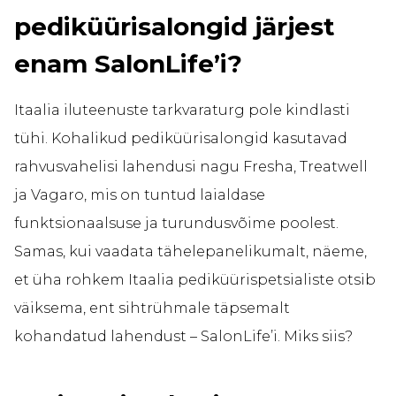
pediküürisalongid järjest
enam SalonLife’i?
Itaalia iluteenuste tarkvaraturg pole kindlasti
tühi. Kohalikud pediküürisalongid kasutavad
rahvusvahelisi lahendusi nagu Fresha, Treatwell
ja Vagaro, mis on tuntud laialdase
funktsionaalsuse ja turundusvõime poolest.
Samas, kui vaadata tähelepanelikumalt, näeme,
et üha rohkem Itaalia pediküürispetsialiste otsib
väiksema, ent sihtrühmale täpsemalt
kohandatud lahendust – SalonLife’i. Miks siis?