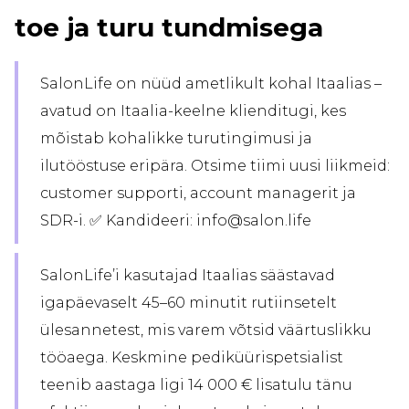
toe ja turu tundmisega
SalonLife on nüüd ametlikult kohal Itaalias –
avatud on Itaalia-keelne klienditugi, kes
mõistab kohalikke turutingimusi ja
ilutööstuse eripära. Otsime tiimi uusi liikmeid:
customer supporti, account managerit ja
SDR-i. ✅ Kandideeri: info@salon.life
SalonLife’i kasutajad Itaalias säästavad
igapäevaselt 45–60 minutit rutiinsetelt
ülesannetest, mis varem võtsid väärtuslikku
tööaega. Keskmine pediküürispetsialist
teenib aastaga ligi 14 000 € lisatulu tänu