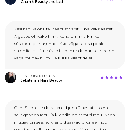
Chairi K Beauty and Lash
Kasutan SalonLife'i teenust varsti juba kaks aastat.
Alguses oli väike hirm, kuna olin märkmiku
süsteemiga harjunud. Kuid väga kiiresti peale
Salonlife'iga liitumist oli see hirm kadunud. See on
väga mugav nii mulle kui ka klientidele!
Jekaterina Merkuljev
Jekaterina Nails Beauty
Olen SalonLife'i kasutanud juba 2 aastat ja olen
sellega väga rahul ja kliendid on samuti rahul. Väga
mugav on see, et kliendid saavad broneeringu
sooritada millal iganes soovivad! Ma ei kujuta elu