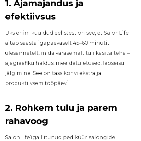
1. Ajamajandus ja
efektiivsus
Üks enim kuuldud eelistest on see, et SalonLife
aitab säästa igapäevaselt 45–60 minutit
ülesannetelt, mida varasemalt tuli käsitsi teha –
ajagraafiku haldus, meeldetuletused, laoseisu
jälgimine. See on tass kohvi ekstra ja
1
produktiivsem tööpäev.
2. Rohkem tulu ja parem
rahavoog
SalonLife’iga liitunud pediküürisalongide