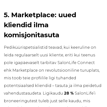
5. Marketplace: uued
kliendid ilma
komisjonitasuta
Pediküürispetsialistid teavad, kui keeruline on
leida regulaarselt uusi kliente, eriti kui teenus
pole igapäevaselt tarbitav. SalonLife Connect
ehk Marketplace on revolutsiooniline turuplats,
mis toob teie profiilile ligi tuhanded
potentsiaalsed kliendid – tasuta ja ilma peidetud
vahendustasudeta. Ligikaudu
28 %
SalonLife’i
broneeringutest tuleb just selle kaudu, mis