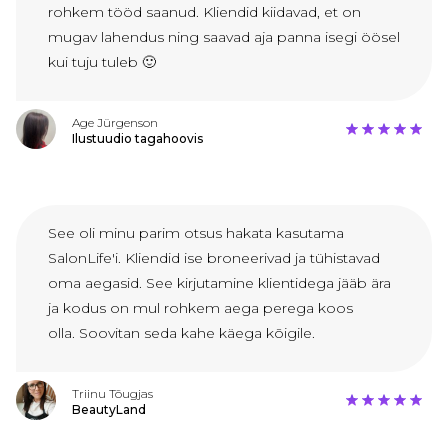
rohkem tööd saanud. Kliendid kiidavad, et on
mugav lahendus ning saavad aja panna isegi öösel
kui tuju tuleb 🙂
Age Jürgenson
Ilustuudio tagahoovis
See oli minu parim otsus hakata kasutama
SalonLife'i. Kliendid ise broneerivad ja tühistavad
oma aegasid. See kirjutamine klientidega jääb ära
ja kodus on mul rohkem aega perega koos
olla. Soovitan seda kahe käega kõigile.
Triinu Tõugjas
BeautyLand