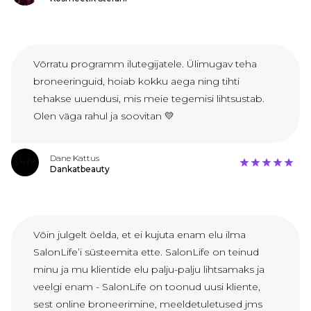
Võrratu programm ilutegijatele. Ülimugav teha
broneeringuid, hoiab kokku aega ning tihti
tehakse uuendusi, mis meie tegemisi lihtsustab.
Olen väga rahul ja soovitan 💛
Dane Kattus
Dankatbeauty
Võin julgelt öelda, et ei kujuta enam elu ilma
SalonLife’i süsteemita ette. SalonLife on teinud
minu ja mu klientide elu palju-palju lihtsamaks ja
veelgi enam - SalonLife on toonud uusi kliente,
sest online broneerimine, meeldetuletused jms