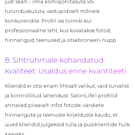
just sealt – ilma komisjonitasuta või
turunduskuluta, vastupidiselt mõnele
konkurendile. Profiil ise toimib kui
professionaalne leht, kus kuvatakse fotod,
hinnangud, teenused ja otsebroneeri-nupp.
8. Sihtrühmale kohandatud
kvaliteet: Usaldus enne kvantiteeti
Kliendid ei otsi enam lihtsalt valikut, vaid turvalist
ja kontrollitud lahendust. SalonLife’i profiilid
annavad piisavalt infot fotode, värskete
hinnangute ja teenuste kirjelduste kaudu, et
uued kliendid julgeksid tulla ja püsiklientide hulk
kasvaks.