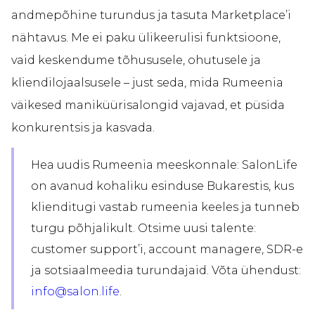
andmepõhine turundus ja tasuta Marketplace’i
nähtavus. Me ei paku ülikeerulisi funktsioone,
vaid keskendume tõhususele, ohutusele ja
kliendilojaalsusele – just seda, mida Rumeenia
väikesed maniküürisalongid vajavad, et püsida
konkurentsis ja kasvada.
Hea uudis Rumeenia meeskonnale: SalonLife
on avanud kohaliku esinduse Bukarestis, kus
klienditugi vastab rumeenia keeles ja tunneb
turgu põhjalikult. Otsime uusi talente:
customer support’i, account managere, SDR-e
ja sotsiaalmeedia turundajaid. Võta ühendust:
info@salon.life
.