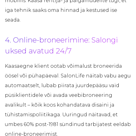
mobiilis. Kaasa rentija- ja palgamudelite tugi, et
iga tehnik saaks oma hinnad ja kestused ise
seada.
4. Online-broneerimine: Salongi
uksed avatud 24/7
Kaasaegne klient ootab võimalust broneerida
öösel või pühapäeval. SalonLife näitab vabu aegu
automaatselt, lubab piirata juurdepääsu vaid
püsiklientidele või avada veebibroneering
avalikult – kõik koos kohandatava disaini ja
tühistamispoliitikaga. Uuringud näitavad, et
umbes 60% post-1981 sündinud tarbijatest eeldab
online-broneerimist.