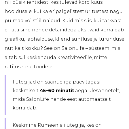
nii püsiklientidest, kes tulevad kord kuus
hooldusele, kui ka eripalgelistest üritustest nagu
pulmad või stiilinäidud. Kuid mis siis, kui tarkvara
ei jäta sind nende detailidega üksi, vaid korraldab
graafiku, laohalduse, kliendisuhtluse ja turunduse
nutikalt kokku? See on SalonLife – süsteem, mis
aitab sul keskenduda kreativiteedile, mitte
rutiinsetele töödele.
Ilutegijad on saanud iga päev tagasi
keskmiselt
45–60 minutit
aega ülesannetelt,
mida SalonLife nende eest automaatselt
korraldab.
Keskmine Rumeenia ilutegija, kes on