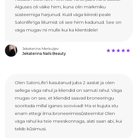
Alguses oli väike hirm, kuna olin märkmiku
süsteemiga harjunud. Kuid väga kiiresti peale
Salonlife'iga liitumist oli see hirm kadunud. See on
väga mugav nii mulle kui ka klientidele!
Jekaterina Merkuljev
Jekaterina Nails Beauty
Olen SalonLife'i kasutanud juba 2 aastat ja olen
sellega väga rahul ja kliendid on samuti rahul. Väga
mugav on see, et kliendid saavad broneeringu
sooritada millal iganes soovivad! Ma ei kujuta elu
enam ettegi ilma broneerimissûsteemita! Olen
väga rahul ka teie meeskonnaga, alati saan abi, kui
tekib kûsimusi.