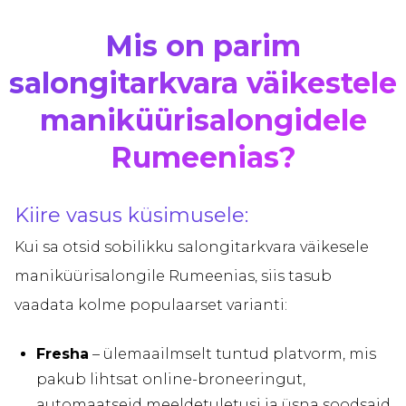
Mis on parim
salongitarkvara väikestele
maniküürisalongidele
Rumeenias?
Kiire vasus küsimusele:
Kui sa otsid sobilikku salongitarkvara väikesele
maniküürisalongile Rumeenias, siis tasub
vaadata kolme populaarset varianti:
Fresha
– ülemaailmselt tuntud platvorm, mis
pakub lihtsat online-broneeringut,
automaatseid meeldetuletusi ja üsna soodsaid