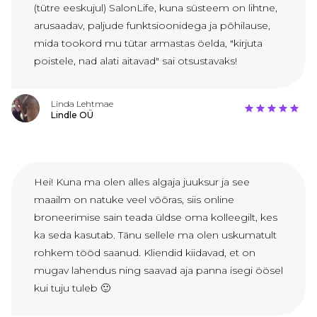
(tütre eeskujul) SalonLife, kuna süsteem on lihtne,
arusaadav, paljude funktsioonidega ja põhilause,
mida tookord mu tütar armastas öelda, "kirjuta
poistele, nad alati aitavad" sai otsustavaks!
Linda Lehtmae
Lindle OÜ
Hei! Kuna ma olen alles algaja juuksur ja see
maailm on natuke veel võõras, siis online
broneerimise sain teada üldse oma kolleegilt, kes
ka seda kasutab. Tänu sellele ma olen uskumatult
rohkem tööd saanud. Kliendid kiidavad, et on
mugav lahendus ning saavad aja panna isegi öösel
kui tuju tuleb 🙂