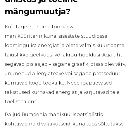
mängumuutja?
Kujutage ette oma tööpäeva
maniküüritehnikuna: sisestate stuudiosse
loomingulist energiat ja olete valmis kujundama
täiuslikke geelküüsi või akrüülhooldusi. Aga tihti
segavad pisiasjad – segane graafik, otsas olev värv,
ununenud allergiateave või segane protseduur –
kurnavad kogu töökäiku. Need igapäevased
takistused kurnavad energiat ja varjutavad teie
tõelist talenti.
Paljud Rumeenia maniküürispetsialistid
kohtavad neid väljakutseid, kuna töös sõltutakse