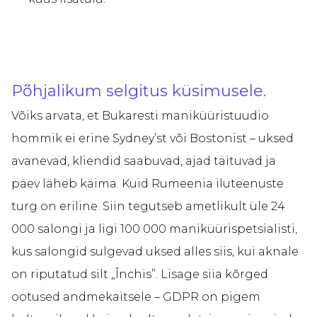
Põhjalikum selgitus küsimusele.
Võiks arvata, et Bukaresti maniküüristuudio
hommik ei erine Sydney’st või Bostonist – uksed
avanevad, kliendid saabuvad, ajad täituvad ja
päev läheb käima. Kuid Rumeenia iluteenuste
turg on eriline. Siin tegutseb ametlikult üle 24
000 salongi ja ligi 100 000 maniküürispetsialisti,
kus salongid sulgevad uksed alles siis, kui aknale
on riputatud silt „Închis”. Lisage siia kõrged
ootused andmekaitsele – GDPR on pigem