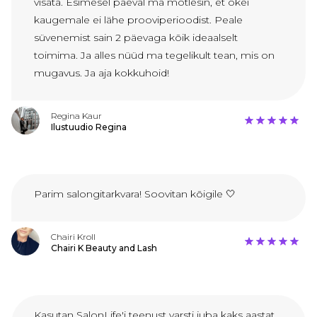
visata. Esimesel päeval ma mõtlesin, et okei
kaugemale ei lähe prooviperioodist. Peale
süvenemist sain 2 päevaga kõik ideaalselt
toimima. Ja alles nüüd ma tegelikult tean, mis on
mugavus. Ja aja kokkuhoid!
Regina Kaur
Ilustuudio Regina
Parim salongitarkvara! Soovitan kõigile 🤍
Chairi Kroll
Chairi K Beauty and Lash
Kasutan SalonLife'i teenust varsti juba kaks aastat.