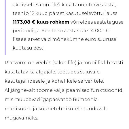
aktiivselt SalonLife’i kasutanud terve aasta,
teenib 12 kuud pärast kasutuselevõttu lausa
1173,08 € kuus rohkem
võrreldes aastataguse
perioodiga. See teeb aastas üle 14 000 €
lisaeelarvet vaid mõnekümne euro suuruse
kuutasu eest.
Platvorm on veebis (salon.life) ja mobiilis lihtsasti
kasutatav ka algajale, toetudes sujuvale
kasutajaliidesele ja kohalikele serveritele.
Alljärgnevalt toome välja peamised funktsioonid,
mis muudavad igapäevatöö Rumeenia
maniküüri- ja küünetehnikutele tunduvalt
mugavamaks.