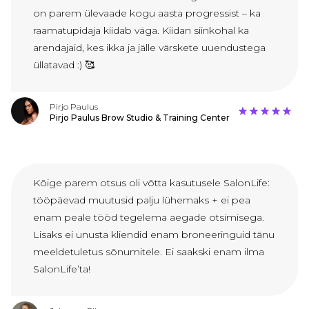
on parem ülevaade kogu aasta progressist – ka
raamatupidaja kiidab väga. Kiidan siinkohal ka
arendajaid, kes ikka ja jälle värskete uuendustega
üllatavad :) 🥰
Pirjo Paulus
Pirjo Paulus Brow Studio & Training Center
Kõige parem otsus oli võtta kasutusele SalonLife:
tööpäevad muutusid palju lühemaks + ei pea
enam peale tööd tegelema aegade otsimisega.
Lisaks ei unusta kliendid enam broneeringuid tänu
meeldetuletus sõnumitele. Ei saakski enam ilma
SalonLife’ta!