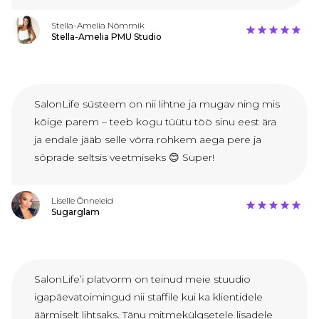
Stella-Amelia Nõmmik
Stella-Amelia PMU Studio
SalonLife süsteem on nii lihtne ja mugav ning mis
kõige parem – teeb kogu tüütu töö sinu eest ära
ja endale jääb selle võrra rohkem aega pere ja
sõprade seltsis veetmiseks 😊 Super!
Liselle Õnneleid
Sugarglam
SalonLife’i platvorm on teinud meie stuudio
igapäevatoimingud nii staffile kui ka klientidele
äärmiselt lihtsaks. Tänu mitmekülgsetele lisadele