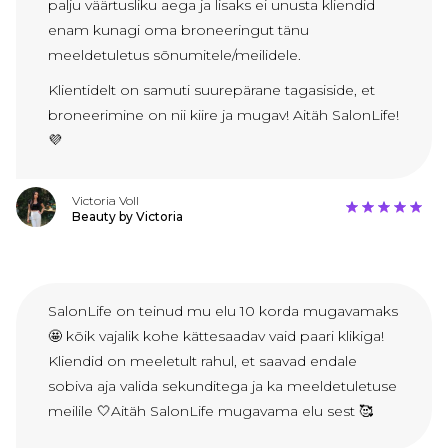
palju väärtusliku aega ja lisaks ei unusta kliendid
enam kunagi oma broneeringut tänu
meeldetuletus sõnumitele/meilidele.
Klientidelt on samuti suurepärane tagasiside, et
broneerimine on nii kiire ja mugav! Aitäh SalonLife!
💜
Victoria Voll
Beauty by Victoria
SalonLife on teinud mu elu 10 korda mugavamaks
🤩 kõik vajalik kohe kättesaadav vaid paari klikiga!
Kliendid on meeletult rahul, et saavad endale
sobiva aja valida sekunditega ja ka meeldetuletuse
meilile 🤍Aitäh SalonLife mugavama elu sest 🥰