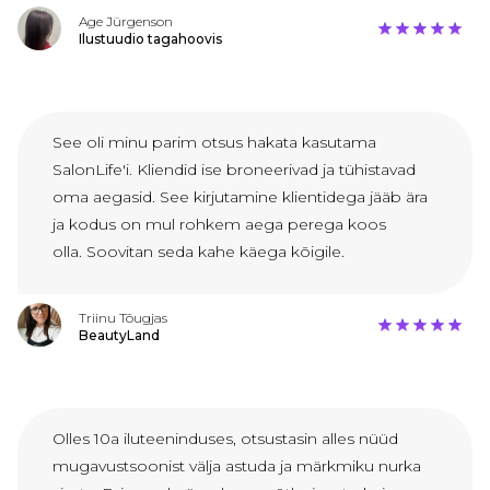
Age Jürgenson
Ilustuudio tagahoovis
See oli minu parim otsus hakata kasutama
SalonLife'i. Kliendid ise broneerivad ja tühistavad
oma aegasid. See kirjutamine klientidega jääb ära
ja kodus on mul rohkem aega perega koos
olla. Soovitan seda kahe käega kõigile.
Triinu Tõugjas
BeautyLand
Olles 10a iluteeninduses, otsustasin alles nüüd
mugavustsoonist välja astuda ja märkmiku nurka