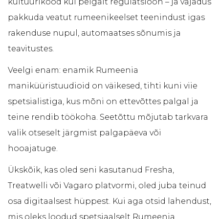
kultuurikood kui pelgalt regulatsioon – ja vajadus
pakkuda veatut rumeenikeelset teenindust igas
rakenduse nupul, automaatses sõnumis ja
teavitustes.
Veelgi enam: enamik Rumeenia
maniküüristuudioid on väikesed, tihti kuni viie
spetsialistiga, kus mõni on ettevõttes palgal ja
teine rendib töökoha. Seetõttu mõjutab tarkvara
valik otseselt järgmist palgapäeva või
hooajatuge.
Ükskõik, kas oled seni kasutanud Fresha,
Treatwelli või Vagaro platvormi, oled juba teinud
osa digitaalsest hüppest. Kui aga otsid lahendust,
mis oleks loodud spetsiaalselt Rumeenia