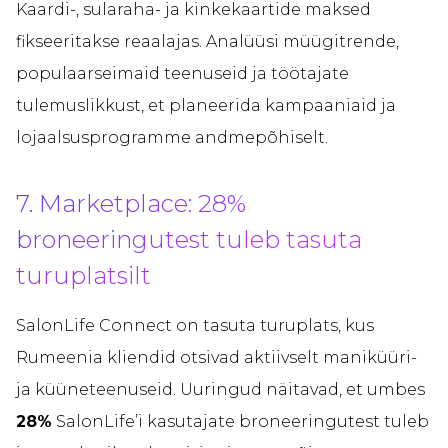
Kaardi-, sularaha- ja kinkekaartide maksed
fikseeritakse reaalajas. Analüüsi müügitrende,
populaarseimaid teenuseid ja töötajate
tulemuslikkust, et planeerida kampaaniaid ja
lojaalsusprogramme andmepõhiselt.
7. Marketplace: 28%
broneeringutest tuleb tasuta
turuplatsilt
SalonLife Connect on tasuta turuplats, kus
Rumeenia kliendid otsivad aktiivselt maniküüri-
ja küüneteenuseid. Uuringud näitavad, et umbes
28%
SalonLife’i kasutajate broneeringutest tuleb