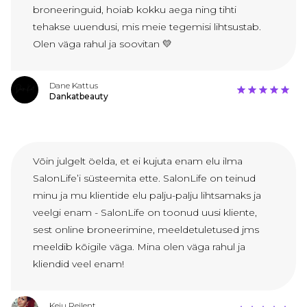
broneeringuid, hoiab kokku aega ning tihti
tehakse uuendusi, mis meie tegemisi lihtsustab.
Olen väga rahul ja soovitan 💛
Dane Kattus
Dankatbeauty
Võin julgelt öelda, et ei kujuta enam elu ilma
SalonLife’i süsteemita ette. SalonLife on teinud
minu ja mu klientide elu palju-palju lihtsamaks ja
veelgi enam - SalonLife on toonud uusi kliente,
sest online broneerimine, meeldetuletused jms
meeldib kõigile väga. Mina olen väga rahul ja
kliendid veel enam!
Keiu Reilent