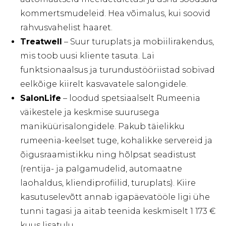
kommertsmudeleid. Hea võimalus, kui soovid
rahvusvahelist haaret.
Treatwell
– Suur turuplats ja mobiilirakendus,
mis toob uusi kliente tasuta. Lai
funktsionaalsus ja turundustööriistad sobivad
eelkõige kiirelt kasvavatele salongidele.
SalonLife
– loodud spetsiaalselt Rumeenia
väikestele ja keskmise suurusega
maniküürisalongidele. Pakub täielikku
rumeenia-keelset tuge, kohalikke servereid ja
õigusraamistikku ning hõlpsat seadistust
(rentija- ja palgamudelid, automaatne
laohaldus, kliendiprofiilid, turuplats). Kiire
kasutuselevõtt annab igapäevatööle ligi ühe
tunni tagasi ja aitab teenida keskmiselt 1 173 €
kuus lisatulu.