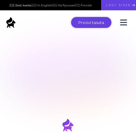
LOGI SISSE
🇪🇪 Eesti keeles
🇺🇸 In English
🇷🇺 На Русском
🇫🇮 Finnish
Proovi tasuta