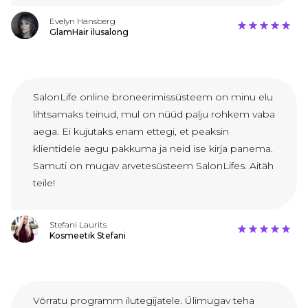
Evelyn Hansberg
GlamHair ilusalong
SalonLife online broneerimissüsteem on minu elu
lihtsamaks teinud, mul on nüüd palju rohkem vaba
aega. Ei kujutaks enam ettegi, et peaksin
klientidele aegu pakkuma ja neid ise kirja panema.
Samuti on mugav arvetesüsteem SalonLifes. Aitäh
teile!
Stefani Laurits
Kosmeetik Stefani
Võrratu programm ilutegijatele. Ülimugav teha