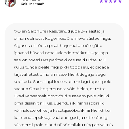
Keiu Massaaž
✨Olen SalonLife'i kasutanud juba 3-4 aastat ja
oman eelnevat kogemust 3 erineva süsteemiga.
Alguses oli tõesti pisut harjumatu mõte jätta
igavesti hüvasti oma kalendermärkmikuga, aga
see on tõesti üks parimaid otsuseid üldse. Mul
kulus tunde peale niigi pikki tööpäevi, et pidada
kirjavahetust oma armsate klientidega ja aegu
sobitada. Samal ajal lootes, et midagi topelt pole
saanud.Oma kogemusest võin öelda, et mitte
ükski varasemalt proovitud süsteem pole olnud
oma disainilt nii ilus, uuenduslik, hinnasõbralik,
võimalusterohke ja kasutajasõbralik nii kliendi kui
ka teenusepakkuja vaatenurgast ja mitte ühelgi
süsteemil pole olnud nii sõbralikku ning abivalmis