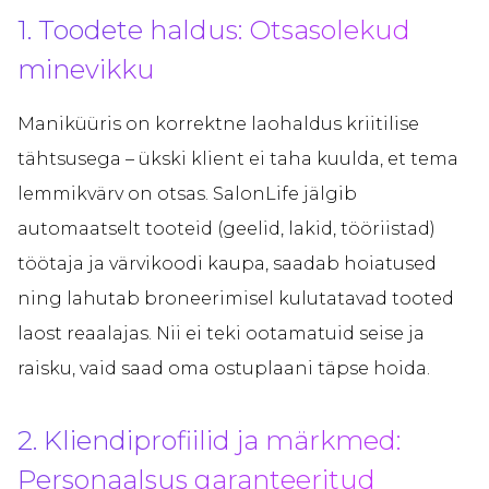
1. Toodete haldus: Otsasolekud
minevikku
Maniküüris on korrektne laohaldus kriitilise
tähtsusega – ükski klient ei taha kuulda, et tema
lemmikvärv on otsas. SalonLife jälgib
automaatselt tooteid (geelid, lakid, tööriistad)
töötaja ja värvikoodi kaupa, saadab hoiatused
ning lahutab broneerimisel kulutatavad tooted
laost reaalajas. Nii ei teki ootamatuid seise ja
raisku, vaid saad oma ostuplaani täpse hoida.
2. Kliendiprofiilid ja märkmed:
Personaalsus garanteeritud