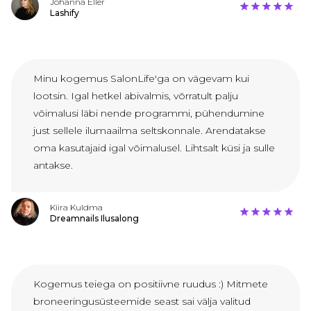
Johanna Eller
Lashify
Minu kogemus SalonLife'ga on vägevam kui
lootsin. Igal hetkel abivalmis, võrratult palju
võimalusi läbi nende programmi, pühendumine
just sellele ilumaailma seltskonnale. Arendatakse
oma kasutajaid igal võimalusel. Lihtsalt küsi ja sulle
antakse.
Kiira Kuldma
Dreamnails Ilusalong
Kogemus teiega on positiivne ruudus :) Mitmete
broneeringusüsteemide seast sai välja valitud