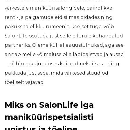
väikestele maniküürisalongidele, paindlikke
renti- ja palgamudeleid silmas pidades ning
pakuks täielikku rumeenia-keelset tuge, võib
SalonLife osutuda just sellele turule kohandatud
partneriks. Oleme küll alles uustulnukad, aga see
annab meile võimaluse olla läbipaistvad ja ausad
– nii hinnakujunduses kui andmekaitses – ning
pakkuda just seda, mida väikesed stuudiod
tõeliselt vajavad.
Miks on SalonLife iga
maniküürispetsialisti
unistus ja tõeline