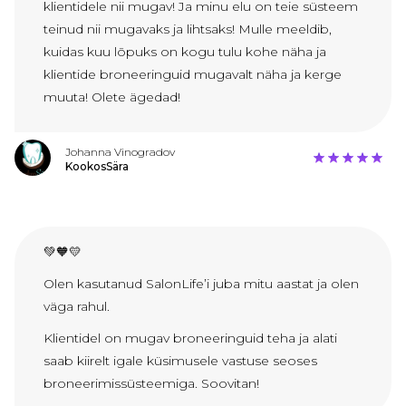
klientidele nii mugav! Ja minu elu on teie süsteem
teinud nii mugavaks ja lihtsaks! Mulle meeldib,
kuidas kuu lõpuks on kogu tulu kohe näha ja
klientide broneeringuid mugavalt näha ja kerge
muuta! Olete ägedad!
Johanna Vinogradov
KookosSära
💚🧡💛
Olen kasutanud SalonLife’i juba mitu aastat ja olen
väga rahul.
Klientidel on mugav broneeringuid teha ja alati
saab kiirelt igale küsimusele vastuse seoses
broneerimissüsteemiga. Soovitan!