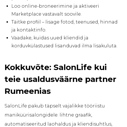
Loo online-broneerimine ja aktiveeri
Marketplace vastavalt soovile.
Täitke profiil – lisage fotod, teenused, hinnad
ja kontaktinfo.
Vaadake, kuidas uued kliendid ja
korduvkülastused lisanduvad ilma lisakuluta.
Kokkuvõte: SalonLife kui
teie usaldusväärne partner
Rumeenias
SalonLife pakub täpselt vajalikke tööriistu
maniküürisalongidele: lihtne graafik,
automatiseeritud laohaldus ja kliendisuhtlus,