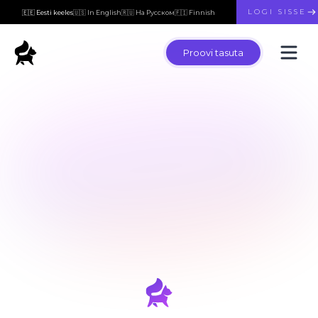
LOGI SISSE
🇪🇪 Eesti keeles
🇺🇸 In English
🇷🇺 На Русском
🇫🇮 Finnish
Proovi tasuta