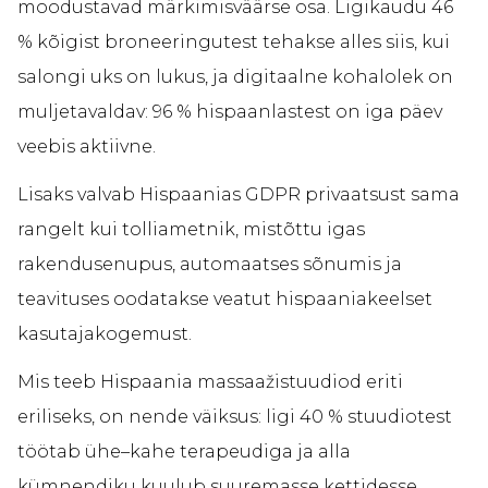
moodustavad märkimisväärse osa. Ligikaudu 46
% kõigist broneeringutest tehakse alles siis, kui
salongi uks on lukus, ja digitaalne kohalolek on
muljetavaldav: 96 % hispaanlastest on iga päev
veebis aktiivne.
Lisaks valvab Hispaanias GDPR privaatsust sama
rangelt kui tolliametnik, mistõttu igas
rakendusenupus, automaatses sõnumis ja
teavituses oodatakse veatut hispaaniakeelset
kasutajakogemust.
Mis teeb Hispaania massaažistuudiod eriti
eriliseks, on nende väiksus: ligi 40 % stuudiotest
töötab ühe–kahe terapeudiga ja alla
kümnendiku kuulub suuremasse kettidesse.