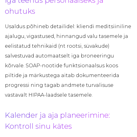
iga teenus personaalseks ja
ohutuks
Usaldus põhineb detailidel: kliendi meditsiiniline
ajalugu, vigastused, hinnangud valu tasemele ja
eelistatud tehnikaid (nt rootsi, süvakude)
salvestuvad automaatselt iga broneeringu
kõrvale. SOAP-nootide funktsionaalsus koos
piltide ja märkustega aitab dokumenteerida
progressi ning tagab andmete turvalisuse
vastavalt HIPAA-laadsele tasemele.
Kalender ja aja planeerimine:
Kontroll sinu kätes