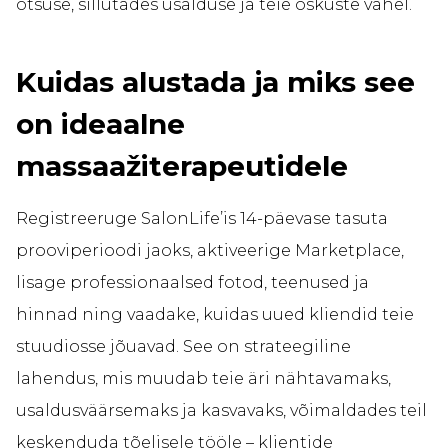
otsuse, sillutades usalduse ja teie oskuste vahel.
Kuidas alustada ja miks see
on ideaalne
massaažiterapeutidele
Registreeruge SalonLife’is 14-päevase tasuta
prooviperioodi jaoks, aktiveerige Marketplace,
lisage professionaalsed fotod, teenused ja
hinnad ning vaadake, kuidas uued kliendid teie
stuudiosse jõuavad. See on strateegiline
lahendus, mis muudab teie äri nähtavamaks,
usaldusväärsemaks ja kasvavaks, võimaldades teil
keskenduda tõelisele tööle – klientide