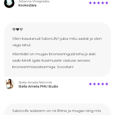
Johanna Vinogradov
KookosSära
💚🧡💛
Olen kasutanud SalonLife’i juba mitu aastat ja olen
väga rahul.
Klientidel on mugav broneeringuid teha ja alati
saab kiirelt igale küsimusele vastuse seoses
broneerimissüsteemiga. Soovitan!
Stella-Amelia Nõmmik
Stella-Amelia PMU Studio
SalonLife süsteem on nii lihtne ja mugav ning mis