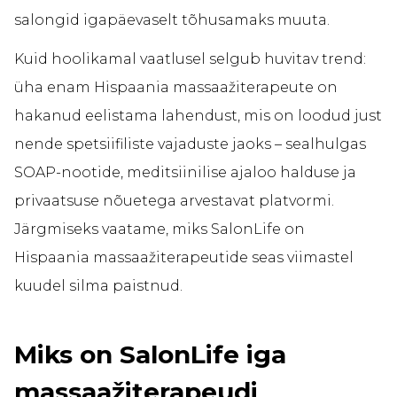
salongid igapäevaselt tõhusamaks muuta.
Kuid hoolikamal vaatlusel selgub huvitav trend:
üha enam Hispaania massaažiterapeute on
hakanud eelistama lahendust, mis on loodud just
nende spetsiifiliste vajaduste jaoks – sealhulgas
SOAP-nootide, meditsiinilise ajaloo halduse ja
privaatsuse nõuetega arvestavat platvormi.
Järgmiseks vaatame, miks SalonLife on
Hispaania massaažiterapeutide seas viimastel
kuudel silma paistnud.
Miks on SalonLife iga
massaažiterapeudi