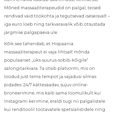
Mõned massaažiterapeudid on palgal, teised
rendivad vaid töökohta ja tegutsevad iseseisvalt –
iga euro loeb ning tarkvaravalik võib otsustada
järgmise palgapäeva üle.
Kõik see tähendab, et Hispaania
massaažiterapeut ei vaja lihtsalt mõnda
populaarset „üks-suurus-sobib-kõigile“
salongitarkvara. Ta otsib platvormi, mis on
loodud just tema tempot ja vajadusi silmas
pidades: 24/7 kättesaadav, sujuv online-
broneerimine, mis käib sama loomulikult kui
Instagrami kerimine, eraldi tugi nii palgalistele
kui renditoolil töötavatele spetsialistidele ning