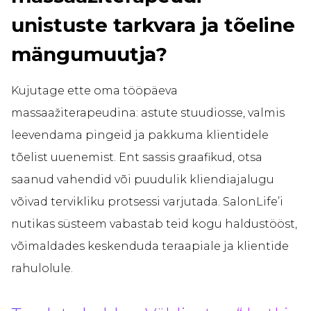
unistuste tarkvara ja tõeline
mängumuutja?
Kujutage ette oma tööpäeva
massaažiterapeudina: astute stuudiosse, valmis
leevendama pingeid ja pakkuma klientidele
tõelist uuenemist. Ent sassis graafikud, otsa
saanud vahendid või puudulik kliendiajalugu
võivad tervikliku protsessi varjutada. SalonLife’i
nutikas süsteem vabastab teid kogu haldustööst,
võimaldades keskenduda teraapiale ja klientide
rahulolule.