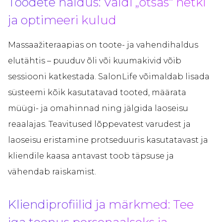
Toodete haldus: Väldi „otsas“ hetki
ja optimeeri kulud
Massaažiteraapias on toote- ja vahendihaldus
elutähtis – puuduv õli või kuumakivid võib
sessiooni katkestada. SalonLife võimaldab lisada
süsteemi kõik kasutatavad tooted, määrata
müügi- ja omahinnad ning jälgida laoseisu
reaalajas. Teavitused lõppevatest varudest ja
laoseisu eristamine protseduuris kasutatavast ja
kliendile kaasa antavast toob täpsuse ja
vähendab raiskamist.
Kliendiprofiilid ja märkmed: Tee