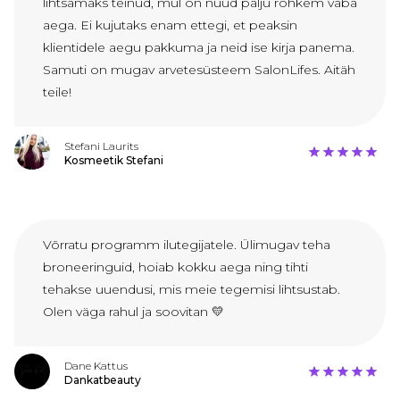
lihtsamaks teinud, mul on nüüd palju rohkem vaba
aega. Ei kujutaks enam ettegi, et peaksin
klientidele aegu pakkuma ja neid ise kirja panema.
Samuti on mugav arvetesüsteem SalonLifes. Aitäh
teile!
Stefani Laurits
Kosmeetik Stefani
Võrratu programm ilutegijatele. Ülimugav teha
broneeringuid, hoiab kokku aega ning tihti
tehakse uuendusi, mis meie tegemisi lihtsustab.
Olen väga rahul ja soovitan 💛
Dane Kattus
Dankatbeauty