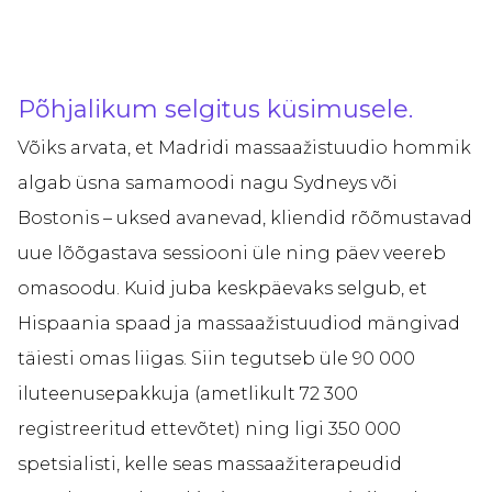
Põhjalikum selgitus küsimusele.
Võiks arvata, et Madridi massaažistuudio hommik
algab üsna samamoodi nagu Sydneys või
Bostonis – uksed avanevad, kliendid rõõmustavad
uue lõõgastava sessiooni üle ning päev veereb
omasoodu. Kuid juba keskpäevaks selgub, et
Hispaania spaad ja massaažistuudiod mängivad
täiesti omas liigas. Siin tegutseb üle 90 000
iluteenusepakkuja (ametlikult 72 300
registreeritud ettevõtet) ning ligi 350 000
spetsialisti, kelle seas massaažiterapeudid