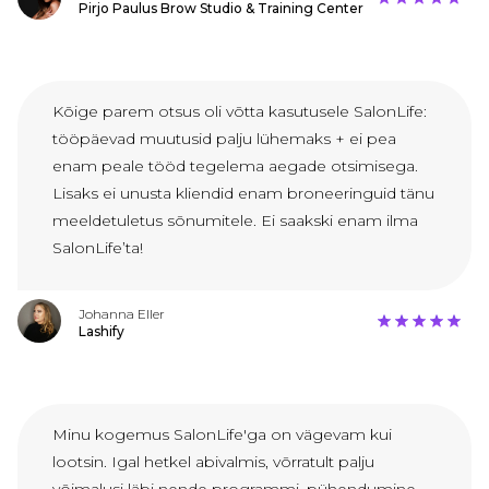
Pirjo Paulus Brow Studio & Training Center
Kõige parem otsus oli võtta kasutusele SalonLife:
tööpäevad muutusid palju lühemaks + ei pea
enam peale tööd tegelema aegade otsimisega.
Lisaks ei unusta kliendid enam broneeringuid tänu
meeldetuletus sõnumitele. Ei saakski enam ilma
SalonLife’ta!
Johanna Eller
Lashify
Minu kogemus SalonLife'ga on vägevam kui
lootsin. Igal hetkel abivalmis, võrratult palju