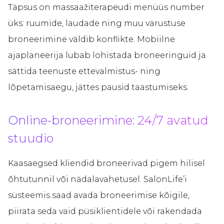
Täpsus on massaažiterapeudi menüüs number
üks: ruumide, laudade ning muu varustuse
broneerimine väldib konflikte. Mobiilne
ajaplaneerija lubab lohistada broneeringuid ja
sättida teenuste ettevalmistus- ning
lõpetamisaegu, jättes pausid taastumiseks.
Online-broneerimine: 24/7 avatud
stuudio
Kaasaegsed kliendid broneerivad pigem hilisel
õhtutunnil või nädalavahetusel. SalonLife’i
süsteemis saad avada broneerimise kõigile,
piirata seda vaid püsiklientidele või rakendada