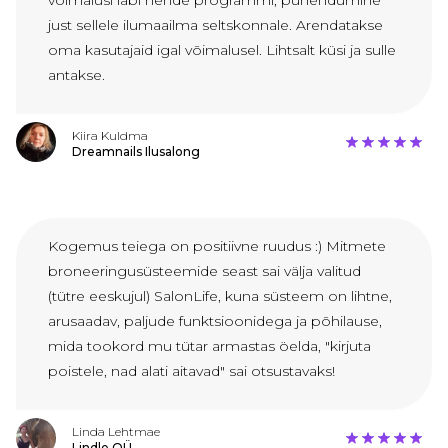
võimalusi läbi nende programmi, pühendumine
just sellele ilumaailma seltskonnale. Arendatakse
oma kasutajaid igal võimalusel. Lihtsalt küsi ja sulle
antakse.
Kiira Kuldma
Dreamnails Ilusalong
Kogemus teiega on positiivne ruudus :) Mitmete
broneeringusüsteemide seast sai välja valitud
(tütre eeskujul) SalonLife, kuna süsteem on lihtne,
arusaadav, paljude funktsioonidega ja põhilause,
mida tookord mu tütar armastas öelda, "kirjuta
poistele, nad alati aitavad" sai otsustavaks!
Linda Lehtmae
Lindle OÜ