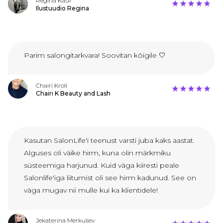
Regina Kaur
Ilustuudio Regina
Parim salongitarkvara! Soovitan kõigile 🤍
Chairi Kroll
Chairi K Beauty and Lash
Kasutan SalonLife'i teenust varsti juba kaks aastat.
Alguses oli väike hirm, kuna olin märkmiku
süsteemiga harjunud. Kuid väga kiiresti peale
Salonlife'iga liitumist oli see hirm kadunud. See on
väga mugav nii mulle kui ka klientidele!
Jekaterina Merkuljev