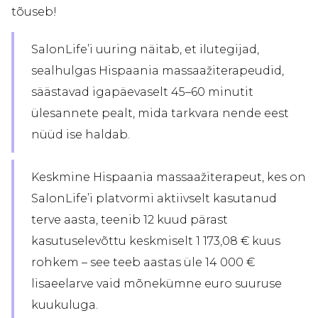
tõuseb!
SalonLife’i uuring näitab, et ilutegijad,
sealhulgas Hispaania massaažiterapeudid,
säästavad igapäevaselt 45–60 minutit
ülesannete pealt, mida tarkvara nende eest
nüüd ise haldab.
Keskmine Hispaania massaažiterapeut, kes on
SalonLife’i platvormi aktiivselt kasutanud
terve aasta, teenib 12 kuud pärast
kasutuselevõttu keskmiselt 1 173,08 € kuus
rohkem – see teeb aastas üle 14 000 €
lisaeelarve vaid mõnekümne euro suuruse
kuukuluga.