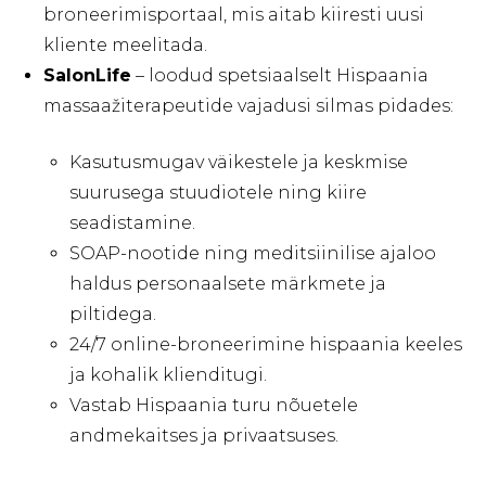
broneerimisportaal, mis aitab kiiresti uusi
kliente meelitada.
SalonLife
– loodud spetsiaalselt Hispaania
massaažiterapeutide vajadusi silmas pidades:
Kasutusmugav väikestele ja keskmise
suurusega stuudiotele ning kiire
seadistamine.
SOAP-nootide ning meditsiinilise ajaloo
haldus personaalsete märkmete ja
piltidega.
24/7 online-broneerimine hispaania keeles
ja kohalik klienditugi.
Vastab Hispaania turu nõuetele
andmekaitses ja privaatsuses.