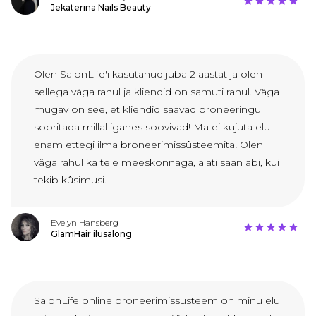
Jekaterina Nails Beauty
Olen SalonLife'i kasutanud juba 2 aastat ja olen
sellega väga rahul ja kliendid on samuti rahul. Väga
mugav on see, et kliendid saavad broneeringu
sooritada millal iganes soovivad! Ma ei kujuta elu
enam ettegi ilma broneerimissûsteemita! Olen
väga rahul ka teie meeskonnaga, alati saan abi, kui
tekib kûsimusi.
Evelyn Hansberg
GlamHair ilusalong
SalonLife online broneerimissüsteem on minu elu