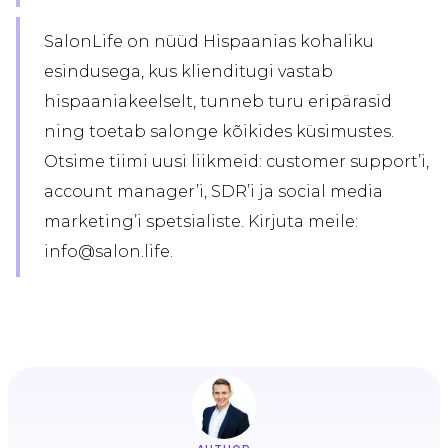
SalonLife on nüüd Hispaanias kohaliku
esindusega, kus klienditugi vastab
hispaaniakeelselt, tunneb turu eripärasid
ning toetab salonge kõikides küsimustes.
Otsime tiimi uusi liikmeid: customer support’i,
account manager’i, SDR’i ja social media
marketing’i spetsialiste. Kirjuta meile:
info@salon.life.