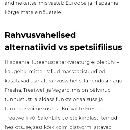
andmekaitse, mis vastab Euroopa ja Hispaania
kõrgeimatele nõuetele.
Rahvusvahelised
alternatiivid vs spetsiifilisus
Hispaania iluteenuste tarkvaraturg ei ole tühi –
kaugeltki mitte. Paljud massaažistuudiod
kasutavad usinalt rahvusvahelisi lahendusi nagu
Fresha, Treatwell ja Vagaro, mis on pälvinud
tunnustust laialdase funktsionaalsuse ja
turundusvõimekusega. Kui valite Fresha,
Treatwelli või SalonLife’i, olete kindlasti teinud
hea otsuse, sest kõik kolm platvormi aitavad