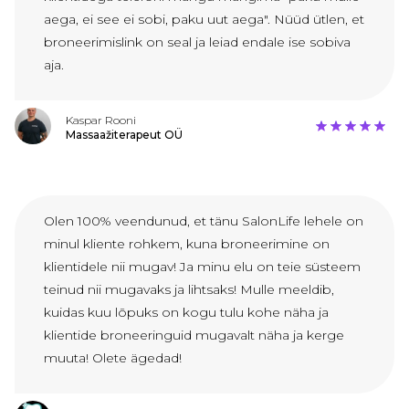
aega, ei see ei sobi, paku uut aega". Nüüd ütlen, et
broneerimislink on seal ja leiad endale ise sobiva
aja.
Kaspar Rooni
Massaažiterapeut OÜ
Olen 100% veendunud, et tänu SalonLife lehele on
minul kliente rohkem, kuna broneerimine on
klientidele nii mugav! Ja minu elu on teie süsteem
teinud nii mugavaks ja lihtsaks! Mulle meeldib,
kuidas kuu lõpuks on kogu tulu kohe näha ja
klientide broneeringuid mugavalt näha ja kerge
muuta! Olete ägedad!