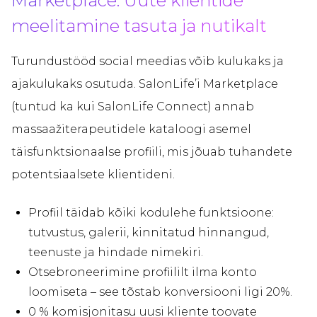
Marketplace: Uute klientide
meelitamine tasuta ja nutikalt
Turundustööd social meedias võib kulukaks ja
ajakulukaks osutuda. SalonLife’i Marketplace
(tuntud ka kui SalonLife Connect) annab
massaažiterapeutidele kataloogi asemel
täisfunktsionaalse profiili, mis jõuab tuhandete
potentsiaalsete klientideni.
Profiil täidab kõiki kodulehe funktsioone:
tutvustus, galerii, kinnitatud hinnangud,
teenuste ja hindade nimekiri.
Otsebroneerimine profiililt ilma konto
loomiseta – see tõstab konversiooni ligi 20%.
0 % komisjonitasu uusi kliente toovate