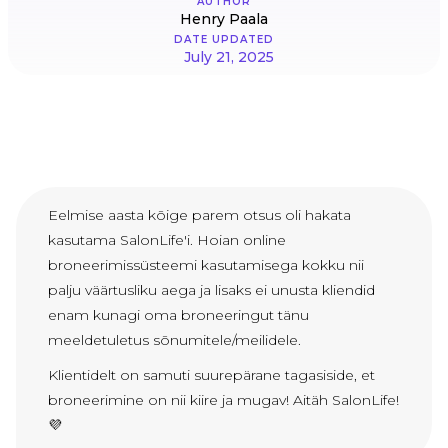
AUTHOR
Henry Paala
DATE UPDATED
July 21, 2025
Eelmise aasta kõige parem otsus oli hakata
kasutama SalonLife'i. Hoian online
broneerimissüsteemi kasutamisega kokku nii
palju väärtusliku aega ja lisaks ei unusta kliendid
enam kunagi oma broneeringut tänu
meeldetuletus sõnumitele/meilidele.
Klientidelt on samuti suurepärane tagasiside, et
broneerimine on nii kiire ja mugav! Aitäh SalonLife!
💜