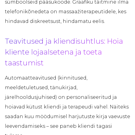
sümboolseid pääsukoode. Graafiku täitmine ilma
telefonikõnedeta on massaažiterapeutidele, kes
hindavad diskreetsust, hindamatu eelis.
Teavitused ja kliendisuhtlus: Hoia
kliente lojaalsetena ja toeta
taastumist
Automaatteavitused (kinnitused,
meeldetuletused, tänukirjad,
järelhooldusjuhised) on personaliseeritud ja
hoiavad kütust kliendi ja terapeudi vahel. Näiteks
saadan kuu möödumisel harjutuste kirja vaevuste
leevendamiseks – see paneb kliendi tagasi