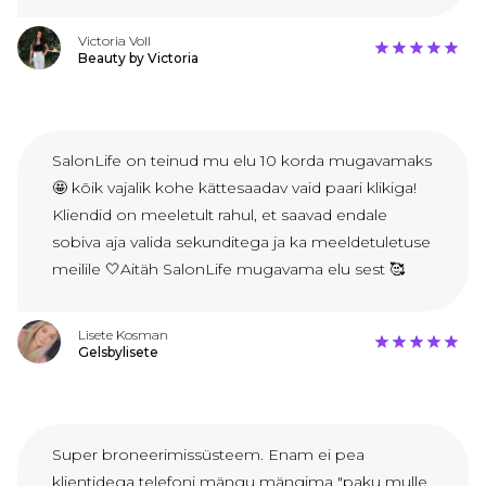
Victoria Voll
Beauty by Victoria
SalonLife on teinud mu elu 10 korda mugavamaks
🤩 kõik vajalik kohe kättesaadav vaid paari klikiga!
Kliendid on meeletult rahul, et saavad endale
sobiva aja valida sekunditega ja ka meeldetuletuse
meilile 🤍Aitäh SalonLife mugavama elu sest 🥰
Lisete Kosman
Gelsbylisete
Super broneerimissüsteem. Enam ei pea
klientidega telefoni mängu mängima "paku mulle