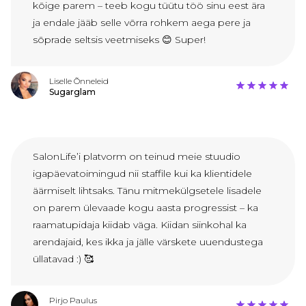
kõige parem – teeb kogu tüütu töö sinu eest ära
ja endale jääb selle võrra rohkem aega pere ja
sõprade seltsis veetmiseks 😊 Super!
Liselle Õnneleid
Sugarglam
SalonLife’i platvorm on teinud meie stuudio
igapäevatoimingud nii staffile kui ka klientidele
äärmiselt lihtsaks. Tänu mitmekülgsetele lisadele
on parem ülevaade kogu aasta progressist – ka
raamatupidaja kiidab väga. Kiidan siinkohal ka
arendajaid, kes ikka ja jälle värskete uuendustega
üllatavad :) 🥰
Pirjo Paulus