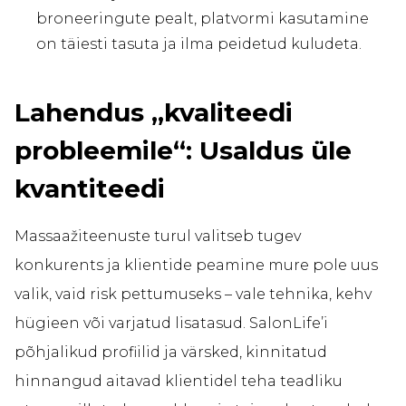
broneeringute pealt, platvormi kasutamine
on täiesti tasuta ja ilma peidetud kuludeta.
Lahendus „kvaliteedi
probleemile“: Usaldus üle
kvantiteedi
Massaažiteenuste turul valitseb tugev
konkurents ja klientide peamine mure pole uus
valik, vaid risk pettumuseks – vale tehnika, kehv
hügieen või varjatud lisatasud. SalonLife’i
põhjalikud profiilid ja värsked, kinnitatud
hinnangud aitavad klientidel teha teadliku