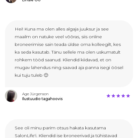
Hei! Kuna ma olen alles algaja juuksur ja see
maailm on natuke veel võõras, siis online
broneerimise sain teada üldse oma kolleegilt, kes
ka seda kasutab. Tänu sellele ma olen uskumatult
rohkem tööd saanud. Kliendid kiidavad, et on
mugav lahendus ning saavad aja panna isegi öösel
kui tuju tuleb 🙂
Age Jürgenson
Ilustuudio tagahoovis
See oli minu parim otsus hakata kasutama
SalonLife'i. Kliendid ise broneerivad ja tühistavad