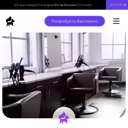
ВХОД
🇪🇪 Eesti keeles
🇺🇸 In English
🇷🇺 На Русском
🇫🇮 Finnish
Попробуйте бесплатно