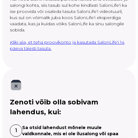
salongi kohta, siis tasub sul kohe kindlasti SalonLife'i ka
ise proovida või osaleda tasuta SalonLife'i videotuuril,
kus sul on võimalik juba koos SalonLife'i eksperdiga
vaadata, kas ja kuidas võiks SalonLife ka sinu salongile
sobida.
Kliki siia, et teha proovikonto ja kasutada SalonLife'i 14
päeva täiesti tasuta.
Zenoti võib olla sobivam
lahendus, kui:
Sa otsid lahendust mõnele muule
1
valdkonnale, mis ei ole ilusalong või spaa