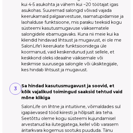
kui 4-5 asukohta ja vähem kui ~20 töötajat igas
asukohas. Suuremad salongid võivad vajada
keerukamaid palgaarvestuse, raamatupidamise ja
laohalduse funktsioone, mis paraku teeksid kogu
süsteemi kasutusmugavuse väiksematele
salongidele ebamugavaks. Kuna nii meie kui ka
kliendid hindavad lihtsust ja mugavust, ei ole me
SalonLife'i keerukate funktsioonidega üle
koormanud, vaid keskendunud just sellele, et
keskkond oleks ideaalne väiksemale või
keskmise suurusega salongile või üksiktegijale,
kes hindab lihtsust ja mugavust.
Sa hindad kasutusmugavust ja soovid, et
3
kõik vajalikud toimingud saaksid tehtud vaid
mõne klikiga
SalonLife on lihtne ja intuitiivne, võimaldades sul
igapäevased tööd kiiresti ja hõlpsalt ära teha.
Seetõttu oleme kogu süsteemi kujundamisel
arvestanud ka ilutegijatega, kellel võib varasem
äritarkvara kogemus sootuks puududa. Tänu