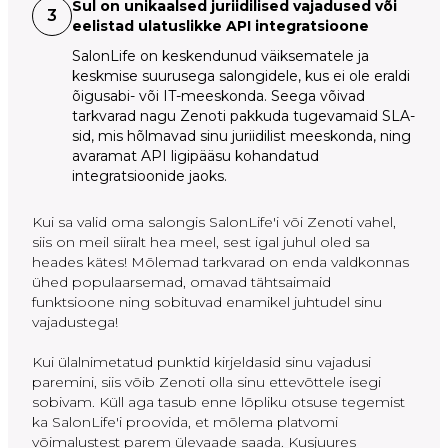
Sul on unikaalsed juriidilised vajadused või
3
eelistad ulatuslikke API integratsioone
SalonLife on keskendunud väiksematele ja
keskmise suurusega salongidele, kus ei ole eraldi
õigusabi- või IT-meeskonda. Seega võivad
tarkvarad nagu Zenoti pakkuda tugevamaid SLA-
sid, mis hõlmavad sinu juriidilist meeskonda, ning
avaramat API ligipääsu kohandatud
integratsioonide jaoks.
Kui sa valid oma salongis SalonLife'i või Zenoti vahel,
siis on meil siiralt hea meel, sest igal juhul oled sa
heades kätes! Mõlemad tarkvarad on enda valdkonnas
ühed populaarsemad, omavad tähtsaimaid
funktsioone ning sobituvad enamikel juhtudel sinu
vajadustega!
Kui ülalnimetatud punktid kirjeldasid sinu vajadusi
paremini, siis võib Zenoti olla sinu ettevõttele isegi
sobivam. Küll aga tasub enne lõpliku otsuse tegemist
ka SalonLife'i proovida, et mõlema platvomi
võimalustest parem ülevaade saada. Kusjuures