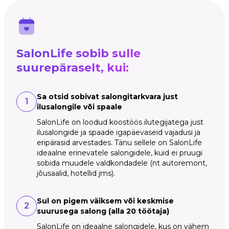
SalonLife sobib sulle
suurepäraselt, kui:
Sa otsid sobivat salongitarkvara just
1
ilusalongile või spaale
SalonLife on loodud koostöös ilutegijatega just
ilusalongide ja spaade igapäevaseid vajadusi ja
eripärasid arvestades. Tänu sellele on SalonLife
ideaalne erinevatele salongidele, kuid ei pruugi
sobida muudele valdkondadele (nt autoremont,
jõusaalid, hotellid jms).
Sul on pigem väiksem või keskmise
2
suurusega salong (alla 20 töötaja)
SalonLife on ideaalne salongidele, kus on vähem