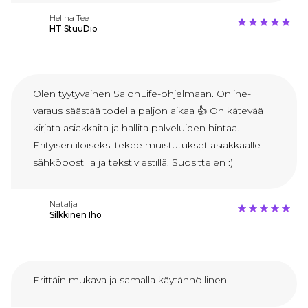
Helina Tee
HT StuuDio
Olen tyytyväinen SalonLife-ohjelmaan. Online-
varaus säästää todella paljon aikaa 👍 On kätevää
kirjata asiakkaita ja hallita palveluiden hintaa.
Erityisen iloiseksi tekee muistutukset asiakkaalle
sähköpostilla ja tekstiviestillä. Suosittelen :)
Natalja
Silkkinen Iho
Erittäin mukava ja samalla käytännöllinen.