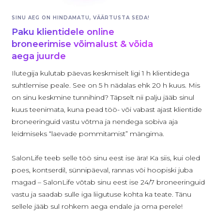
SINU AEG ON HINDAMATU, VÄÄRTUSTA SEDA!
Paku klientidele online
broneerimise võimalust & võida
aega juurde
Ilutegija kulutab päevas keskmiselt ligi 1 h klientidega
suhtlemise peale. See on 5 h nädalas ehk 20 h kuus. Mis
on sinu keskmine tunnihind? Täpselt nii palju jääb sinul
kuus teenimata, kuna pead töö- või vabast ajast klientide
broneeringuid vastu võtma ja nendega sobiva aja
leidmiseks “laevade pommitamist” mängima.
SalonLife teeb selle töö sinu eest ise ära! Ka siis, kui oled
poes, kontserdil, sünnipäeval, rannas või hoopiski juba
magad – SalonLife võtab sinu eest ise 24/7 broneeringuid
vastu ja saadab sulle iga liigutuse kohta ka teate. Tänu
sellele jääb sul rohkem aega endale ja oma perele!