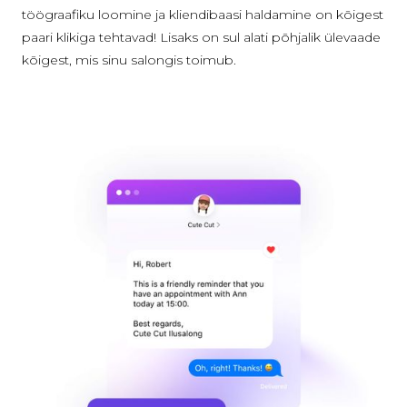
töögraafiku loomine ja kliendibaasi haldamine on kõigest
paari klikiga tehtavad! Lisaks on sul alati põhjalik ülevaade
kõigest, mis sinu salongis toimub.