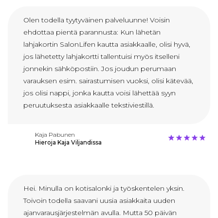
Olen todella tyytyväinen palveluunne! Voisin
ehdottaa pientä parannusta: Kun lähetän
lahjakortin SalonLifen kautta asiakkaalle, olisi hyvä,
jos lähetetty lahjakortti tallentuisi myös itselleni
jonnekin sähköpostiin. Jos joudun perumaan
varauksen esim. sairastumisen vuoksi, olisi kätevää,
jos olisi nappi, jonka kautta voisi lähettää syyn
peruutuksesta asiakkaalle tekstiviestillä.
Kaja Pabunen
Hieroja Kaja Viljandissa
Hei. Minulla on kotisalonki ja työskentelen yksin.
Toivoin todella saavani uusia asiakkaita uuden
ajanvarausjärjestelmän avulla. Mutta 50 päivän