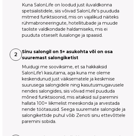
Kuna SalonLife on loodud just iluvaldkonna
spetsialistidele, siis võivad SalonLife's puududa
mitmed funktsioonid, mis on vajalikud näiteks
rühmabroneeringute, hotellitubade ja muude
taoliste valdkondade haldamiseks, mis ei
puuduta otseselt ilusalonge ja spaasid.
Sinu salongil on 5+ asukohta või on osa
2
suuremast salongiketist
Muidugi me sooviksime, et sa hakkaksid
SalonLife'i kasutama, aga kuna me oleme
keskendunud just väiksematele ja keskmise
suurusega salongidele ning kasutusmugavusele
nendes salongides, siis võivad meil puududa
mõned funktsioonid, mis aitaksid sul paremini
hallata 100+ liikmelist meeskonda ja arvestada
nende töötasusid. Seega suuremate salongide ja
salongikettide puhul võib Zenoti sinu ettevõttele
paremini sobida.