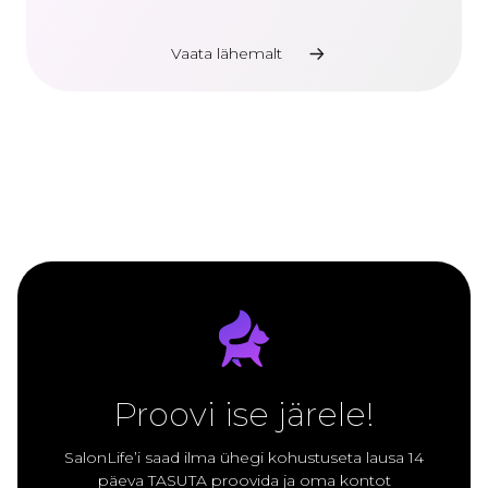
Vaata lähemalt
Proovi ise järele!
SalonLife’i saad ilma ühegi kohustuseta lausa 14
päeva TASUTA proovida ja oma kontot