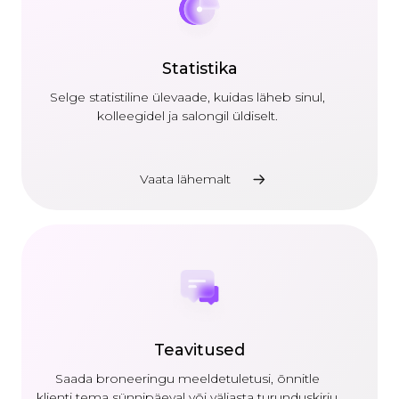
Statistika
Selge statistiline ülevaade, kuidas läheb sinul,
kolleegidel ja salongil üldiselt.
Vaata lähemalt
Teavitused
Saada broneeringu meeldetuletusi, õnnitle
klienti tema sünnipäeval või väljasta turunduskirju