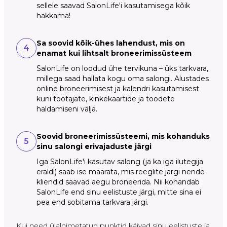
sellele saavad SalonLife'i kasutamisega kõik
hakkama!
Sa soovid kõik-ühes lahendust, mis on
4
enamat kui lihtsalt broneerimissüsteem
SalonLife on loodud ühe tervikuna – üks tarkvara,
millega saad hallata kogu oma salongi. Alustades
online broneerimisest ja kalendri kasutamisest
kuni töötajate, kinkekaartide ja toodete
haldamiseni välja.
Soovid broneerimissüsteemi, mis kohanduks
5
sinu salongi erivajaduste järgi
Iga SalonLife'i kasutav salong (ja ka iga ilutegija
eraldi) saab ise määrata, mis reeglite järgi nende
kliendid saavad aegu broneerida. Nii kohandab
SalonLife end sinu eelistuste järgi, mitte sina ei
pea end sobitama tarkvara järgi.
Kui need ülalnimetatud punktid käivad sinu eelistuste ja