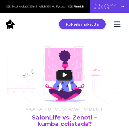
KIRJAUDU
🇪🇪 Eesti keeles
🇺🇸 In English
🇷🇺 На Русском
🇫🇮 Finnish
SISÄÄN
Kokeile maksutta
VAATA TUTVUSTAVAT VIDEOT
SalonLife vs. Zenoti –
kumba eelistada?