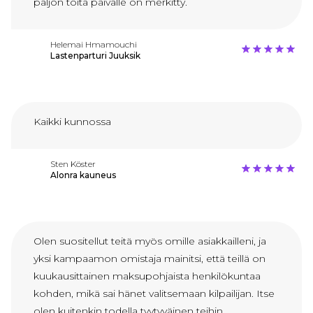
paljon töitä päivälle on merkitty.
Helemai Hmamouchi
Lastenparturi Juuksik
Kaikki kunnossa
Sten Köster
Alonra kauneus
Olen suositellut teitä myös omille asiakkailleni, ja
yksi kampaamon omistaja mainitsi, että teillä on
kuukausittainen maksupohjaista henkilökuntaa
kohden, mikä sai hänet valitsemaan kilpailijan. Itse
olen kuitenkin todella tyytyväinen teihin,