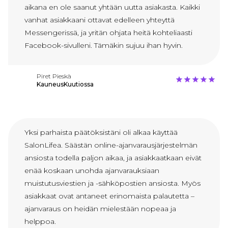
aikana en ole saanut yhtään uutta asiakasta. Kaikki
vanhat asiakkaani ottavat edelleen yhteyttä
Messengerissä, ja yritän ohjata heitä kohteliaasti
Facebook-sivulleni. Tämäkin sujuu ihan hyvin.
Piret Pieskä
KauneusKuutiossa
Yksi parhaista päätöksistäni oli alkaa käyttää
SalonLifea. Säästän online-ajanvarausjärjestelmän
ansiosta todella paljon aikaa, ja asiakkaatkaan eivät
enää koskaan unohda ajanvarauksiaan
muistutusviestien ja -sähköpostien ansiosta. Myös
asiakkaat ovat antaneet erinomaista palautetta –
ajanvaraus on heidän mielestään nopeaa ja
helppoa.