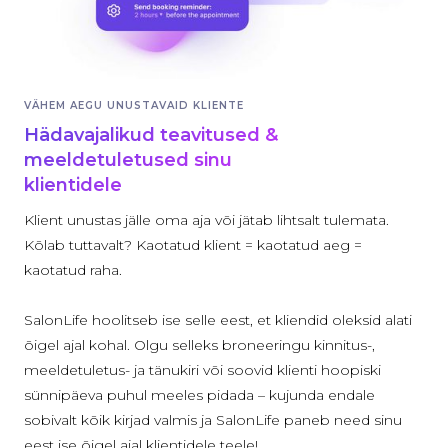
VÄHEM AEGU UNUSTAVAID KLIENTE
Hädavajalikud teavitused &
meeldetuletused sinu
klientidele
Klient unustas jälle oma aja või jätab lihtsalt tulemata.
Kõlab tuttavalt? Kaotatud klient = kaotatud aeg =
kaotatud raha.
SalonLife hoolitseb ise selle eest, et kliendid oleksid alati
õigel ajal kohal. Olgu selleks broneeringu kinnitus-,
meeldetuletus- ja tänukiri või soovid klienti hoopiski
sünnipäeva puhul meeles pidada – kujunda endale
sobivalt kõik kirjad valmis ja SalonLife paneb need sinu
eest ise õigel ajal klientidele teele!