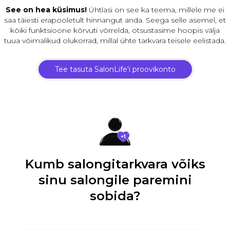
See on hea küsimus!
Ühtlasi on see ka teema, millele me ei
saa täiesti erapooletult hinnangut anda. Seega selle asemel, et
kõiki funktsioone kõrvuti võrrelda, otsustasime hoopis välja
tuua võimalikud olukorrad, millal ühte tarkvara teisele eelistada.
Tee tasuta SalonLife'i proovikonto
Kumb salongitarkvara võiks
sinu salongile paremini
sobida?