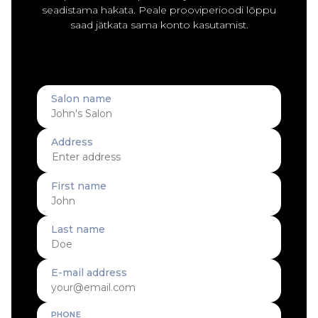
seadistama hakata. Peale prooviperioodi lõppu
saad jätkata sama konto kasutamist.