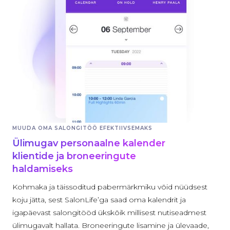
MUUDA OMA SALONGITÖÖ EFEKTIIVSEMAKS
Ülimugav personaalne kalender
klientide ja broneeringute
haldamiseks
Kohmaka ja täissoditud pabermärkmiku võid nüüdsest
koju jätta, sest SalonLife’ga saad oma kalendrit ja
igapäevast salongitööd ükskõik millisest nutiseadmest
ülimugavalt hallata. Broneeringute lisamine ja ülevaade,