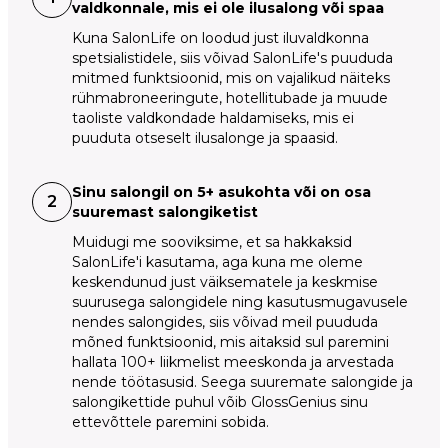
valdkonnale, mis ei ole ilusalong või spaa
Kuna SalonLife on loodud just iluvaldkonna
spetsialistidele, siis võivad SalonLife's puududa
mitmed funktsioonid, mis on vajalikud näiteks
rühmabroneeringute, hotellitubade ja muude
taoliste valdkondade haldamiseks, mis ei
puuduta otseselt ilusalonge ja spaasid.
Sinu salongil on 5+ asukohta või on osa
2
suuremast salongiketist
Muidugi me sooviksime, et sa hakkaksid
SalonLife'i kasutama, aga kuna me oleme
keskendunud just väiksematele ja keskmise
suurusega salongidele ning kasutusmugavusele
nendes salongides, siis võivad meil puududa
mõned funktsioonid, mis aitaksid sul paremini
hallata 100+ liikmelist meeskonda ja arvestada
nende töötasusid. Seega suuremate salongide ja
salongikettide puhul võib GlossGenius sinu
ettevõttele paremini sobida.