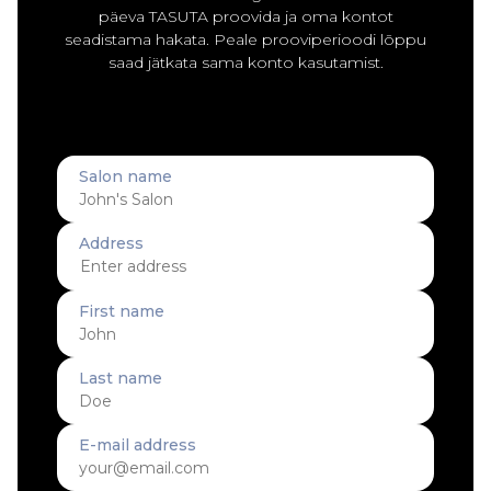
päeva TASUTA proovida ja oma kontot
seadistama hakata. Peale prooviperioodi lõppu
saad jätkata sama konto kasutamist.