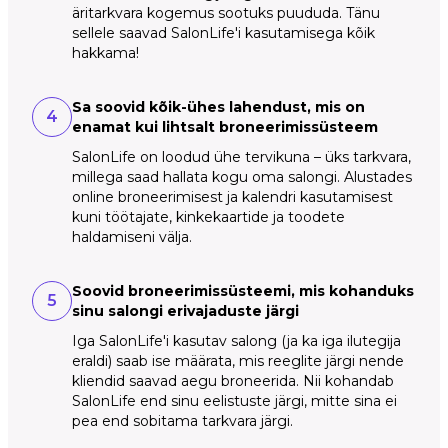
äritarkvara kogemus sootuks puududa. Tänu
sellele saavad SalonLife'i kasutamisega kõik
hakkama!
Sa soovid kõik-ühes lahendust, mis on
4
enamat kui lihtsalt broneerimissüsteem
SalonLife on loodud ühe tervikuna – üks tarkvara,
millega saad hallata kogu oma salongi. Alustades
online broneerimisest ja kalendri kasutamisest
kuni töötajate, kinkekaartide ja toodete
haldamiseni välja.
Soovid broneerimissüsteemi, mis kohanduks
5
sinu salongi erivajaduste järgi
Iga SalonLife'i kasutav salong (ja ka iga ilutegija
eraldi) saab ise määrata, mis reeglite järgi nende
kliendid saavad aegu broneerida. Nii kohandab
SalonLife end sinu eelistuste järgi, mitte sina ei
pea end sobitama tarkvara järgi.