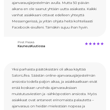
ajanvarausjärjestelmän avulla. Mutta 50 päivän
aikana en ole saanut yhtään uutta asiakasta. Kaikki
vanhat asiakkaani ottavat edelleen yhteyttä
Messengerissä, ja yritän ohjata heitä kohteliaasti
Facebook-sivulleni. Tämäkin sujuu ihan hyvin.
Piret Pieskä
KauneusKuutiossa
Yksi parhaista päätöksistäni oli alkaa käyttää
SalonLifea. Säästän online-ajanvarausjärjestelmän
ansiosta todella paljon aikaa, ja asiakkaatkaan eivät
enää koskaan unohda ajanvarauksiaan
muistutusviestien ja -sähköpostien ansiosta. Myös
asiakkaat ovat antaneet erinomaista palautetta –
ajanvaraus on heidän mielestään nopeaa ja