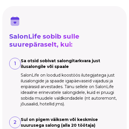
SalonLife sobib sulle
suurepäraselt, kui:
Sa otsid sobivat salongitarkvara just
1
ilusalongile või spaale
SalonLife on loodud koostöös ilutegijatega just
ilusalongide ja spaade igapäevaseid vajadusi ja
eripärasid arvestades. Tänu sellele on SalonLife
ideaalne erinevatele salongidele, kuid ei pruugi
sobida muudele valdkondadele (nt autoremont,
jõusaalid, hotellid jms).
Sul on pigem väiksem või keskmise
2
suurusega salong (alla 20 töötaja)