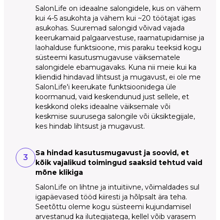
SalonLife on ideaalne salongidele, kus on vähem
kui 4-5 asukohta ja vähem kui ~20 töötajat igas
asukohas. Suuremad salongid võivad vajada
keerukamaid palgaarvestuse, raamatupidamise ja
laohalduse funktsioone, mis paraku teeksid kogu
süsteemi kasutusmugavuse väiksematele
salongidele ebamugavaks. Kuna nii meie kui ka
kliendid hindavad lihtsust ja mugavust, ei ole me
SalonLife'i keerukate funktsioonidega üle
koormanud, vaid keskendunud just sellele, et
keskkond oleks ideaalne väiksemale või
keskmise suurusega salongile või üksiktegijale,
kes hindab lihtsust ja mugavust.
Sa hindad kasutusmugavust ja soovid, et
3
kõik vajalikud toimingud saaksid tehtud vaid
mõne klikiga
SalonLife on lihtne ja intuitiivne, võimaldades sul
igapäevased tööd kiiresti ja hõlpsalt ära teha.
Seetõttu oleme kogu süsteemi kujundamisel
arvestanud ka ilutegijatega, kellel võib varasem