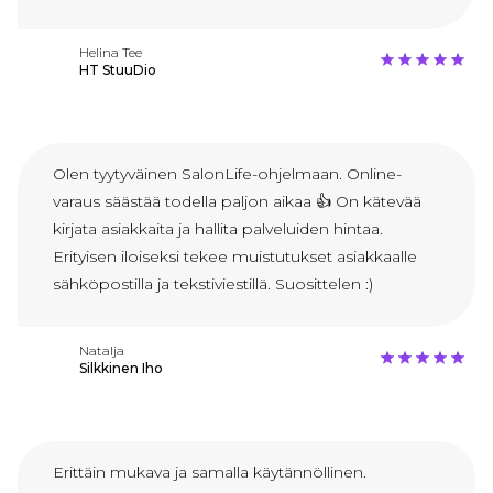
Helina Tee
HT StuuDio
Olen tyytyväinen SalonLife-ohjelmaan. Online-
varaus säästää todella paljon aikaa 👍 On kätevää
kirjata asiakkaita ja hallita palveluiden hintaa.
Erityisen iloiseksi tekee muistutukset asiakkaalle
sähköpostilla ja tekstiviestillä. Suosittelen :)
Natalja
Silkkinen Iho
Erittäin mukava ja samalla käytännöllinen.