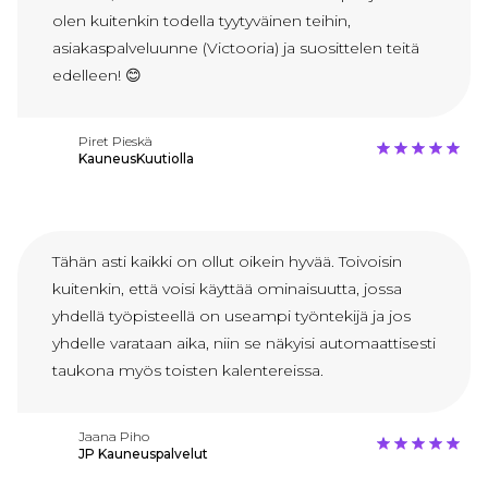
olen kuitenkin todella tyytyväinen teihin,
asiakaspalveluunne (Victooria) ja suosittelen teitä
edelleen! 😊
Piret Pieskä
KauneusKuutiolla
Tähän asti kaikki on ollut oikein hyvää. Toivoisin
kuitenkin, että voisi käyttää ominaisuutta, jossa
yhdellä työpisteellä on useampi työntekijä ja jos
yhdelle varataan aika, niin se näkyisi automaattisesti
taukona myös toisten kalentereissa.
Jaana Piho
JP Kauneuspalvelut