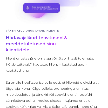
VÄHEM AEGU UNUSTAVAID KLIENTE
Hädavajalikud teavitused &
meeldetuletused sinu
klientidele
Klient unustas jälle oma aja või jätab lihtsalt tulemata.
Kõlab tuttavalt? Kaotatud klient = kaotatud aeg =
kaotatud raha.
SalonLife hoolitseb ise selle eest, et kliendid oleksid alati
õigel ajal kohal. Olgu selleks broneeringu kinnitus-,
meeldetuletus- ja tänukiri või soovid klienti hoopiski
sünnipäeva puhul meeles pidada – kujunda endale
sobivalt kõik kirjad valmis ja SalonLife paneb need sinu