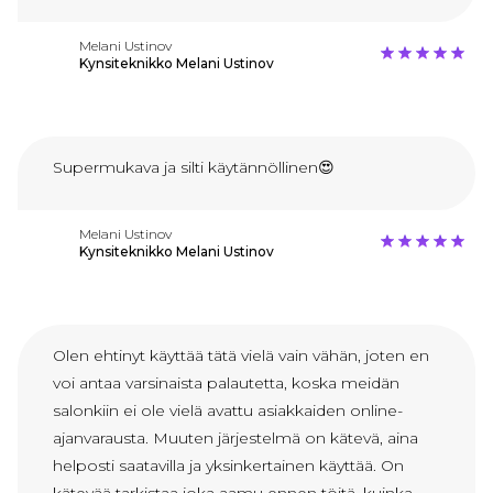
Melani Ustinov
Kynsiteknikko Melani Ustinov
Supermukava ja silti käytännöllinen😍
Melani Ustinov
Kynsiteknikko Melani Ustinov
Olen ehtinyt käyttää tätä vielä vain vähän, joten en
voi antaa varsinaista palautetta, koska meidän
salonkiin ei ole vielä avattu asiakkaiden online-
ajanvarausta. Muuten järjestelmä on kätevä, aina
helposti saatavilla ja yksinkertainen käyttää. On
kätevää tarkistaa joka aamu ennen töitä, kuinka