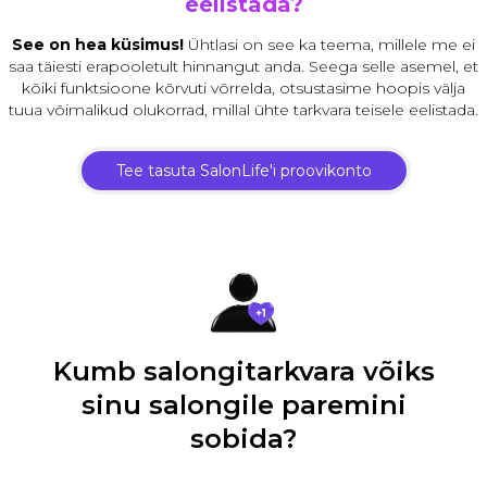
eelistada?
See on hea küsimus!
Ühtlasi on see ka teema, millele me ei
saa täiesti erapooletult hinnangut anda. Seega selle asemel, et
kõiki funktsioone kõrvuti võrrelda, otsustasime hoopis välja
tuua võimalikud olukorrad, millal ühte tarkvara teisele eelistada.
Tee tasuta SalonLife'i proovikonto
Kumb salongitarkvara võiks
sinu salongile paremini
sobida?