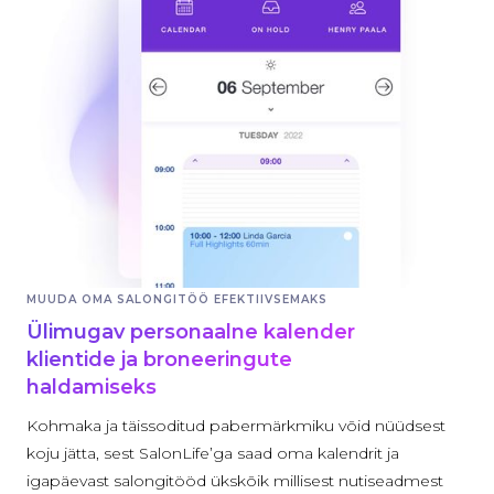
MUUDA OMA SALONGITÖÖ EFEKTIIVSEMAKS
Ülimugav personaalne kalender
klientide ja broneeringute
haldamiseks
Kohmaka ja täissoditud pabermärkmiku võid nüüdsest
koju jätta, sest SalonLife’ga saad oma kalendrit ja
igapäevast salongitööd ükskõik millisest nutiseadmest