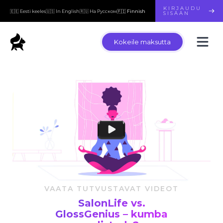
KIRJAUDU
🇪🇪 Eesti keeles
🇺🇸 In English
🇷🇺 На Русском
🇫🇮 Finnish
SISÄÄN
Kokeile maksutta
VAATA TUTVUSTAVAT VIDEOT
SalonLife vs.
GlossGenius – kumba