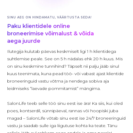
SINU AEG ON HINDAMATU, VÄÄRTUSTA SEDA!
Paku klientidele online
broneerimise võimalust & võida
aega juurde
Ilutegija kulutab päevas keskmiselt ligi 1 h klientidega
suhtlemise peale. See on 5 h nädalas ehk 20 h kuus. Mis
on sinu keskmine tunnihind? Täpselt nii palju jääb sinul
kuus teenimata, kuna pead töö- või vabast ajast klientide
broneeringuid vastu võtma ja nendega sobiva aja
leidmiseks “laevade pommitamist” mängima.
SalonLife teeb selle töö sinu eest ise ära! Ka siis, kui oled
poes, kontserdil, sünnipäeval, rannas või hoopiski juba
magad – SalonLife võtab sinu eest ise 24/7 broneeringuid
vastu ja saadab sulle iga liigutuse kohta ka teate. Tänu