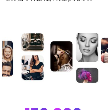
sellele jääb sul rohkem aega endale ja oma perele!