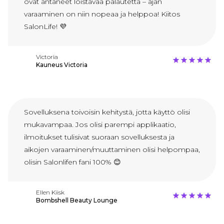
ovat antaneet loistavaa palautetta – ajan
varaaminen on niin nopeaa ja helppoa! Kiitos
SalonLife! 💜
Victoria
Kauneus Victoria
Sovelluksena toivoisin kehitystä, jotta käyttö olisi
mukavampaa. Jos olisi parempi applikaatio,
ilmoitukset tulisivat suoraan sovelluksesta ja
aikojen varaaminen/muuttaminen olisi helpompaa,
olisin Salonlifen fani 100% 😊
Ellen Kiisk
Bombshell Beauty Lounge