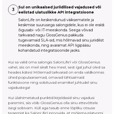
Sul on unikaalsed juriidilised vajadused või
3
eelistad ulatuslikke API integratsioone
SalonLife on keskendunud väiksematele ja
keskmise suurusega salongidele, kus ei ole eraldi
õigusabi- või IT-meeskonda. Seega võivad
tarkvarad nagu GlossGenius pakkuda
tugevamaid SLA-sid, mis hõlmavad sinu juriidilist
meeskonda, ning avaramat API ligipääsu
kohandatud integratsioonide jaoks.
Kui sa valid oma salongis SalonLife'i või GlossGenius
vahel, siis on meil siiralt hea meel, sest igal juhul oled sa
heades kätes! Mõlemad tarkvarad on enda valdkonnas
ühed populaarsemad, omavad tähtsaimaid
funktsioone ning sobituvad enamikel juhtudel sinu
vajadustega!
Kui ülalnimetatud punktid kirjeldasid sinu vajadusi
paremini, siis võib GlossGenius olla sinu ettevõttele
isegi sobivam. Küll aga tasub enne lõpliku otsuse
tegemist ka SalonLife'i proovida, et mõlema platvomi