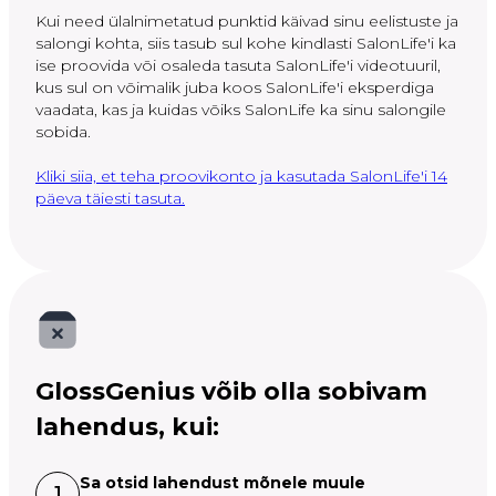
Kui need ülalnimetatud punktid käivad sinu eelistuste ja
salongi kohta, siis tasub sul kohe kindlasti SalonLife'i ka
ise proovida või osaleda tasuta SalonLife'i videotuuril,
kus sul on võimalik juba koos SalonLife'i eksperdiga
vaadata, kas ja kuidas võiks SalonLife ka sinu salongile
sobida.
Kliki siia, et teha proovikonto ja kasutada SalonLife'i 14
päeva täiesti tasuta.
GlossGenius võib olla sobivam
lahendus, kui:
Sa otsid lahendust mõnele muule
1