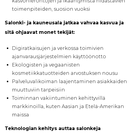
kasvohierontojen ja ikääntymistä hidastavien
toimenpiteiden, suosion vuoksi
Salonki- ja kauneusala jatkaa vahvaa kasvua ja
sitä ohjaavat monet tekijät:
Digiratkaisujen ja verkossa toimivien
ajanvarausjärjestelmien käyttöönotto
Ekologisten ja vegaanisten
kosmetiikkatuotteiden arvostuksen nousu
Palveluvalikoiman laajentaminen asiakkaiden
muuttuviin tarpeisiin
Toiminnan vakiintuminen kehittyvillä
markkinoilla, kuten Aasian ja Etelä-Amerikan
maissa
Teknologian kehitys auttaa salonkeja