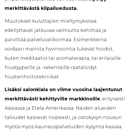
merkittävästä kilpailuedusta.
Muutokset kuluttajien mieltymyksissä
edellyttävät jatkuvaa valmiutta kehittää ja
päivittää palveluvalikoimaa. Esimerkkeinä
voidaan mainita hyvinvointia tukevat hoidot,
kuten meditaatio tai aromaterapia, tai erilaisille
hiustyypeille ja -rakenteille räätälöidyt
hiustenhoitotekniikat.
Lisäksi salonkiala on viime vuosina laajentunut
merkittävästi kehittyville markkinoille
, erityisesti
Aasiassa ja Etelä-Amerikassa. Näiden alueiden
taloudet kasvavat nopeasti, ja ostokyvyn nousun
myötä myös kauneuspalveluiden kysyntä kasvaa.