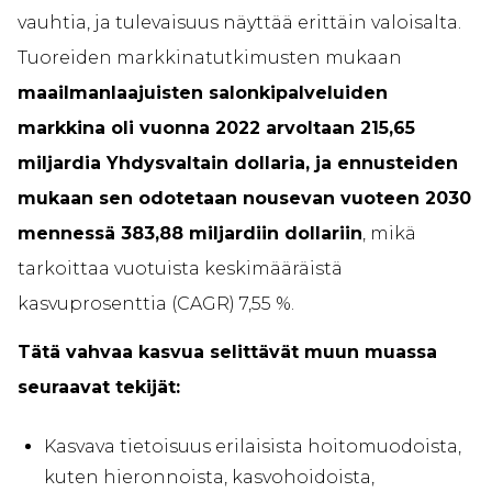
vauhtia, ja tulevaisuus näyttää erittäin valoisalta.
Tuoreiden markkinatutkimusten mukaan
maailmanlaajuisten salonkipalveluiden
markkina oli vuonna 2022 arvoltaan 215,65
miljardia Yhdysvaltain dollaria, ja ennusteiden
mukaan sen odotetaan nousevan vuoteen 2030
mennessä 383,88 miljardiin dollariin
, mikä
tarkoittaa vuotuista keskimääräistä
kasvuprosenttia (CAGR) 7,55 %.
Tätä vahvaa kasvua selittävät muun muassa
seuraavat tekijät:
Kasvava tietoisuus erilaisista hoitomuodoista,
kuten hieronnoista, kasvohoidoista,