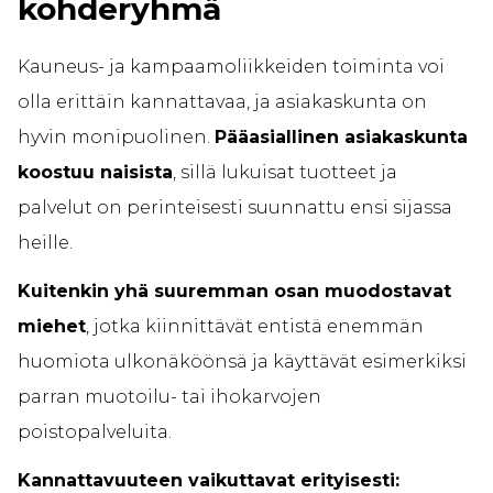
kohderyhmä
Kauneus- ja kampaamoliikkeiden toiminta voi
olla erittäin kannattavaa, ja asiakaskunta on
hyvin monipuolinen.
Pääasiallinen asiakaskunta
koostuu naisista
, sillä lukuisat tuotteet ja
palvelut on perinteisesti suunnattu ensi sijassa
heille.
Kuitenkin yhä suuremman osan muodostavat
miehet
, jotka kiinnittävät entistä enemmän
huomiota ulkonäköönsä ja käyttävät esimerkiksi
parran muotoilu- tai ihokarvojen
poistopalveluita.
Kannattavuuteen vaikuttavat erityisesti: