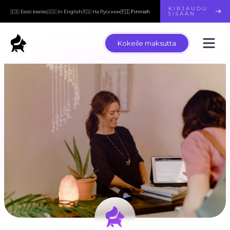
KIRJAUDU
🇪🇪 Eesti keeles
🇺🇸 In English
🇷🇺 На Русском
🇫🇮 Finnish
SISÄÄN
Kokeile maksutta