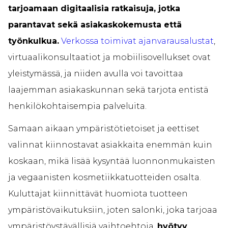
tarjoamaan digitaalisia ratkaisuja, jotka
parantavat sekä asiakaskokemusta että
työnkulkua.
Verkossa toimivat ajanvarausalustat
,
virtuaalikonsultaatiot ja mobiilisovellukset ovat
yleistymässä, ja niiden avulla voi tavoittaa
laajemman asiakaskunnan sekä tarjota entistä
henkilökohtaisempia palveluita.
Samaan aikaan ympäristötietoiset ja eettiset
valinnat kiinnostavat asiakkaita enemmän kuin
koskaan, mikä lisää kysyntää luonnonmukaisten
ja vegaanisten kosmetiikkatuotteiden osalta.
Kuluttajat kiinnittävät huomiota tuotteen
ympäristövaikutuksiin, joten salonki, joka tarjoaa
ympäristöystävällisiä vaihtoehtoja,
hyötyy