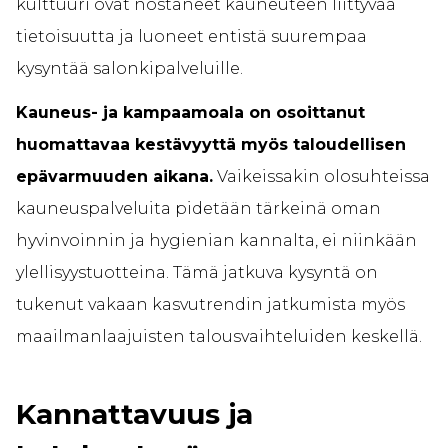
kulttuuri ovat nostaneet kauneuteen liittyvää
tietoisuutta ja luoneet entistä suurempaa
kysyntää salonkipalveluille.
Kauneus- ja kampaamoala on osoittanut
huomattavaa kestävyyttä myös taloudellisen
epävarmuuden aikana.
Vaikeissakin olosuhteissa
kauneuspalveluita pidetään tärkeinä oman
hyvinvoinnin ja hygienian kannalta, ei niinkään
ylellisyystuotteina. Tämä jatkuva kysyntä on
tukenut vakaan kasvutrendin jatkumista myös
maailmanlaajuisten talousvaihteluiden keskellä.
Kannattavuus ja