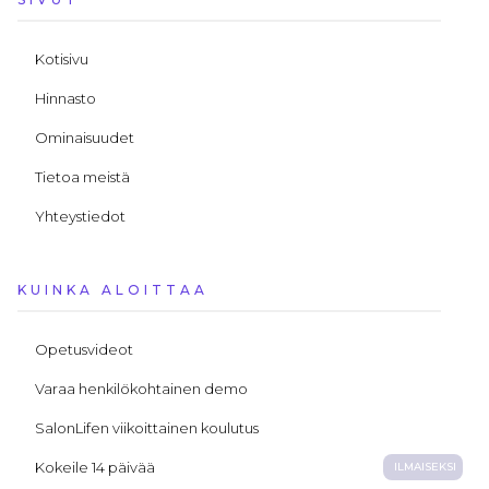
Kotisivu
Hinnasto
Ominaisuudet
Tietoa meistä
Yhteystiedot
KUINKA ALOITTAA
Opetusvideot
Varaa henkilökohtainen demo
SalonLifen viikoittainen koulutus
Kokeile 14 päivää
ILMAISEKSI