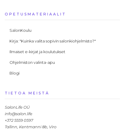
OPETUSMATERIAALIT
SalonKoulu
Kirja: "Kuinka valita sopivin salonkiohjelmisto?"
Ilmaiset e-kirjat ja koulutukset
Ohjelmiston valinta-apu
Blogi
TIETOA MEISTÄ
SalonLife OÜ
info@salon.life
+372 5559 0597
Tallinn, Kentmanni 8b, Viro