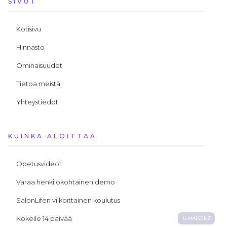
SIVUT
Kotisivu
Hinnasto
Ominaisuudet
Tietoa meistä
Yhteystiedot
KUINKA ALOITTAA
Opetusvideot
Varaa henkilökohtainen demo
SalonLifen viikoittainen koulutus
Kokeile 14 päivää
ILMAISEKSI