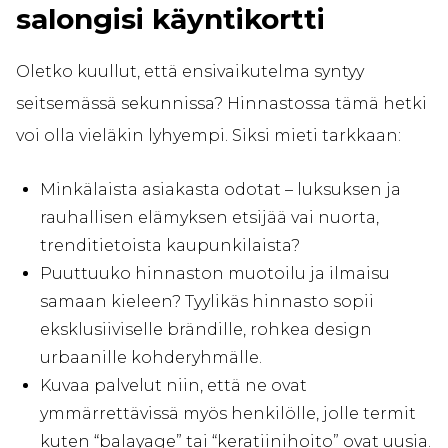
salongisi käyntikortti
Oletko kuullut, että ensivaikutelma syntyy
seitsemässä sekunnissa? Hinnastossa tämä hetki
voi olla vieläkin lyhyempi. Siksi mieti tarkkaan:
Minkälaista asiakasta odotat – luksuksen ja
rauhallisen elämyksen etsijää vai nuorta,
trenditietoista kaupunkilaista?
Puuttuuko hinnaston muotoilu ja ilmaisu
samaan kieleen? Tyylikäs hinnasto sopii
eksklusiiviselle brändille, rohkea design
urbaanille kohderyhmälle.
Kuvaa palvelut niin, että ne ovat
ymmärrettävissä myös henkilölle, jolle termit
kuten “balayage” tai “keratiinihoito” ovat uusia.