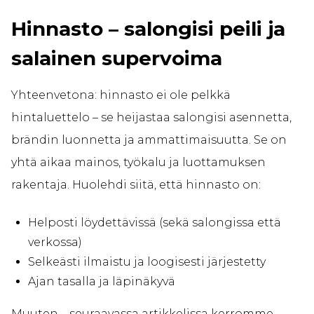
Hinnasto – salongisi peili ja
salainen supervoima
Yhteenvetona: hinnasto ei ole pelkkä
hintaluettelo – se heijastaa salongisi asennetta,
brändin luonnetta ja ammattimaisuutta. Se on
yhtä aikaa mainos, työkalu ja luottamuksen
rakentaja. Huolehdi siitä, että hinnasto on:
Helposti löydettävissä (sekä salongissa että
verkossa)
Selkeästi ilmaistu ja loogisesti järjestetty
Ajan tasalla ja läpinäkyvä
Muuten – seuraavassa artikkelissa kerromme,