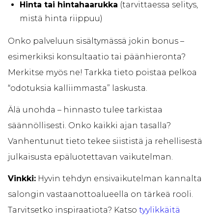
Hinta tai hintahaarukka
(tarvittaessa selitys,
mistä hinta riippuu)
Onko palveluun sisältymässä jokin bonus –
esimerkiksi konsultaatio tai päänhieronta?
Merkitse myös ne! Tarkka tieto poistaa pelkoa
“odotuksia kalliimmasta” laskusta.
Älä unohda – hinnasto tulee tarkistaa
säännöllisesti. Onko kaikki ajan tasalla?
Vanhentunut tieto tekee siististä ja rehellisestä
julkaisusta epäluotettavan vaikutelman.
Vinkki:
Hyvin tehdyn ensivaikutelman kannalta
salongin vastaanottoalueella on tärkeä rooli.
Tarvitsetko inspiraatiota? Katso
tyylikkäitä