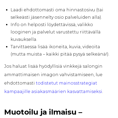
Laadi ehdottomasti oma hinnastosivu (tai
selkeästi jäsennelty osio palveluiden alla).
Info on helposti löydettävissä, valikko
looginen ja palvelut varustettu riittävällä
kuvauksella.
Tarvittaessa lisää ikoneita, kuvia, videoita
(mutta muista – kaikki pitää pysyä selkeänä!).
Jos haluat lisää hyödyllisiä vinkkejä salongin
ammattimaisen imagon vahvistamiseen, lue
ehdottomasti
todistetut mainosstrategiat
kampaajille asiakasmäärien kasvattamiseksi
.
Muotoilu ja ilmaisu –