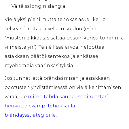
Vältä salongin slangia!
Vielä yksi pieni mutta tehokas askel: kerro
selkeästi, mitä palveluun kuuluu (esim.
“Hiustenleikkaus: sisältää pesun, konsultoinnin ja
viimeistelyn”). Tämä lisää arvoa, helpottaa
asiakkaan päätöksentekoa ja ehkäisee
myöhempiä väärinkäsityksiä.
Jos tunnet, että brändäämisen ja asiakkaan
odotusten yhdistämisessä on vielä kehittämisen
varaa, lue
miten tehdä kauneushoitolastasi
houkuttelevampi tehokkailla
brändäysstrategioilla
.