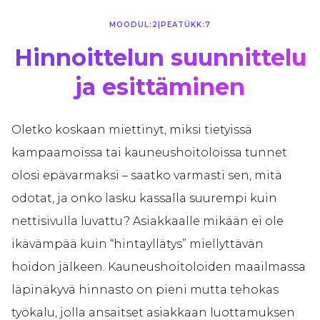
MOODUL:
2
|
PEATÜKK:
7
Hinnoittelun suunnittelu
ja esittäminen
Oletko koskaan miettinyt, miksi tietyissä
kampaamoissa tai kauneushoitoloissa tunnet
olosi epävarmaksi – saatko varmasti sen, mitä
odotat, ja onko lasku kassalla suurempi kuin
nettisivulla luvattu? Asiakkaalle mikään ei ole
ikävämpää kuin “hintayllätys” miellyttävän
hoidon jälkeen. Kauneushoitoloiden maailmassa
läpinäkyvä hinnasto on pieni mutta tehokas
työkalu, jolla ansaitset asiakkaan luottamuksen