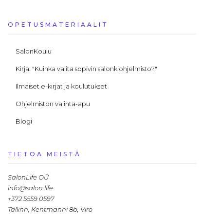
OPETUSMATERIAALIT
SalonKoulu
Kirja: "Kuinka valita sopivin salonkiohjelmisto?"
Ilmaiset e-kirjat ja koulutukset
Ohjelmiston valinta-apu
Blogi
TIETOA MEISTÄ
SalonLife OÜ
info@salon.life
+372 5559 0597
Tallinn, Kentmanni 8b, Viro