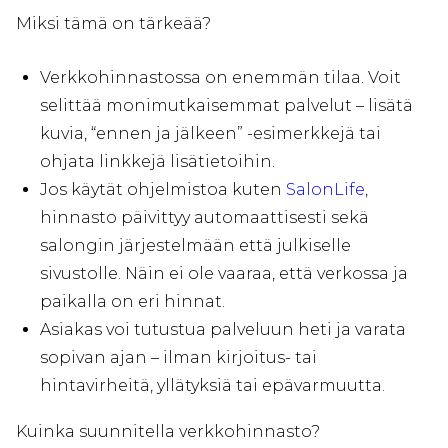
Miksi tämä on tärkeää?
Verkkohinnastossa on enemmän tilaa. Voit
selittää monimutkaisemmat palvelut – lisätä
kuvia, “ennen ja jälkeen” -esimerkkejä tai
ohjata linkkejä lisätietoihin.
Jos käytät ohjelmistoa kuten
SalonLife
,
hinnasto päivittyy automaattisesti sekä
salongin järjestelmään että julkiselle
sivustolle. Näin ei ole vaaraa, että verkossa ja
paikalla on eri hinnat.
Asiakas voi tutustua palveluun heti ja varata
sopivan ajan – ilman kirjoitus- tai
hintavirheitä, yllätyksiä tai epävarmuutta.
Kuinka suunnitella verkkohinnasto?