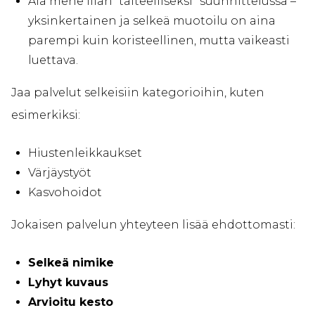
Älä mene liian “taiteelliseksi” suunnittelussa –
yksinkertainen ja selkeä muotoilu on aina
parempi kuin koristeellinen, mutta vaikeasti
luettava.
Jaa palvelut selkeisiin kategorioihin, kuten
esimerkiksi:
Hiustenleikkaukset
Värjäystyöt
Kasvohoidot
Jokaisen palvelun yhteyteen lisää ehdottomasti:
Selkeä nimike
Lyhyt kuvaus
Arvioitu kesto