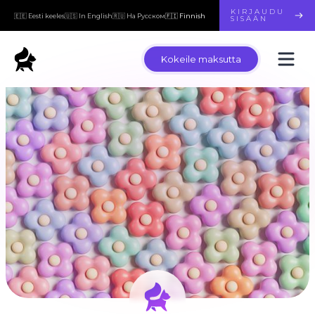
KIRJAUDU
🇪🇪 Eesti keeles
🇺🇸 In English
🇷🇺 На Русском
🇫🇮 Finnish
SISÄÄN
Kokeile maksutta