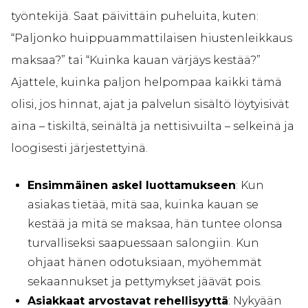
työntekijä. Saat päivittäin puheluita, kuten:
“Paljonko huippuammattilaisen hiustenleikkaus
maksaa?” tai “Kuinka kauan värjäys kestää?”
Ajattele, kuinka paljon helpompaa kaikki tämä
olisi, jos hinnat, ajat ja palvelun sisältö löytyisivät
aina – tiskiltä, seinältä ja nettisivuilta – selkeinä ja
loogisesti järjestettyinä.
Ensimmäinen askel luottamukseen
: Kun
asiakas tietää, mitä saa, kuinka kauan se
kestää ja mitä se maksaa, hän tuntee olonsa
turvalliseksi saapuessaan salongiin. Kun
ohjaat hänen odotuksiaan, myöhemmät
sekaannukset ja pettymykset jäävät pois.
Asiakkaat arvostavat rehellisyyttä
: Nykyään