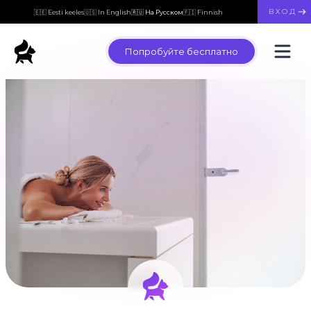
ВХОД
🇪🇪 Eesti keeles
🇺🇸 In English
🇷🇺 На Русском
🇫🇮 Finnish
Попробуйте бесплатно