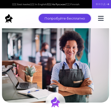
ВХОД
🇪🇪 Eesti keeles
🇺🇸 In English
🇷🇺 На Русском
🇫🇮 Finnish
Попробуйте бесплатно