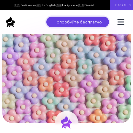
ВХОД
🇪🇪 Eesti keeles
🇺🇸 In English
🇷🇺 На Русском
🇫🇮 Finnish
Попробуйте бесплатно