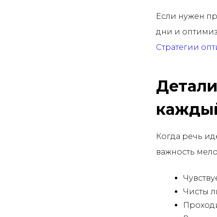
Если нужен пр
дни и оптимиз
Стратегии оп
Детали
каждый
Когда речь ид
важность мело
Чувству
Чисты л
Проходи