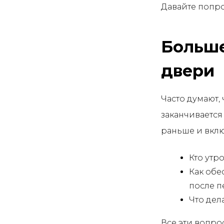
Давайте попро
Больше
двери
Часто думают, 
заканчивается
раньше и вклю
Кто утр
Как обе
после п
Что дел
Все эти вопро