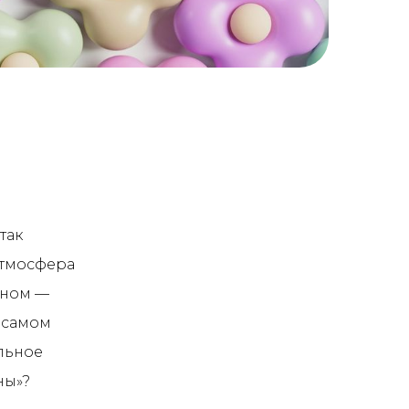
так
атмосфера
жном —
 самом
льное
ны»?