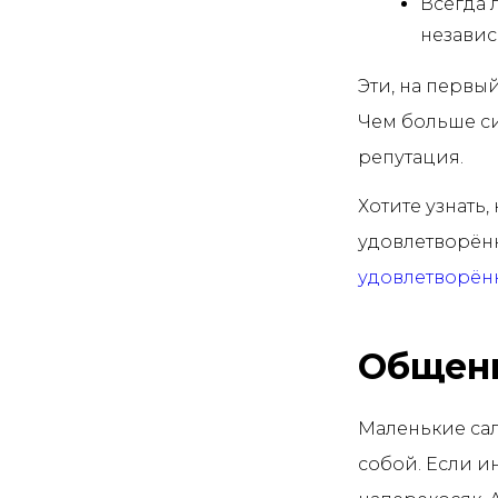
Всегда 
независ
Эти, на первы
Чем больше си
репутация.
Хотите узнать
удовлетворённ
удовлетворённ
Общени
Маленькие са
собой. Если и