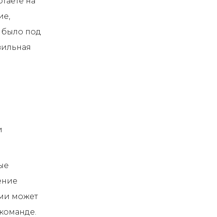
таете на
ие,
а было под
вильная
и
ые
ение
ами может
 команде.