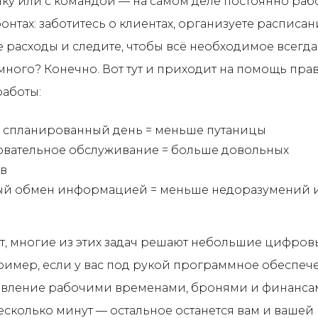
ку или с командой — на самом деле постоянно рабо
онтах: заботитесь о клиентах, организуете расписан
 расходы и следите, чтобы всё необходимое всегд
 много? Конечно. Вот тут и приходит на помощь пра
аботы:
 спланированный день = меньше путаницы
вательное обслуживание = больше довольных
в
ый обмен информацией = меньше недоразумений 
т, многие из этих задач решают небольшие цифров
имер, если у вас под рукой программное обеспеч
правление рабочими временами, бронями и финанс
несколько минут — остальное останется вам и вашей