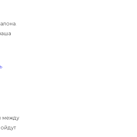
алона.
ваша
ь
и между
пойдут