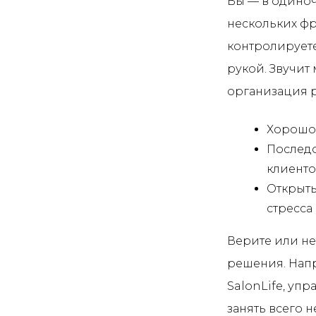
Вы — в одиноч
нескольких фр
контролируете
рукой. Звучит
организация р
Хорошо
Последо
клиенто
Открыт
стресса
Верите или не
решения. Напр
SalonLife, у
занять всего 