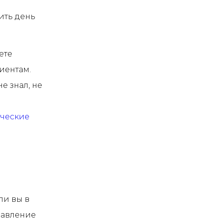
ить день
ете
иентам.
е знал, не
ческие
ли вы в
равление