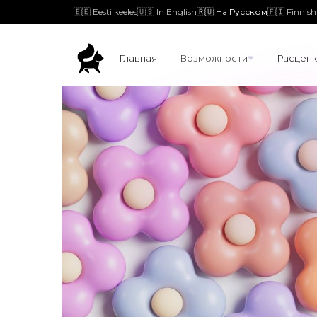
🇪🇪 Eesti keeles
🇺🇸 In English
🇷🇺 На Русском
🇫🇮 Finnish
Главная
Возможности
Расценк