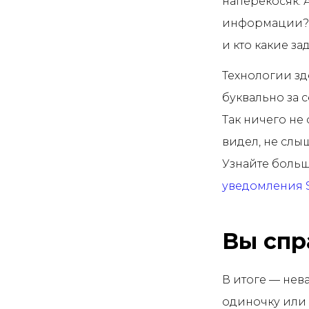
наперекосяк. 
информации? Е
и кто какие за
Технологии зд
буквально за 
Так ничего не
видел, не слыш
Узнайте больш
уведомления S
Вы спр
В итоге — нева
одиночку или