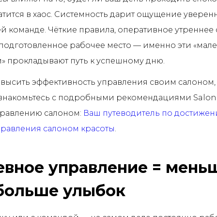
тится в хаос. Системность дарит ощущение уверенн
шей команде. Чёткие правила, оперативное утреннее
подготовленное рабочее место — именно эти «мале
» прокладывают путь к успешному дню.
овысить эффективность управления своим салоном,
знакомьтесь с подробными рекомендациями SalonL
правлению салоном:
Ваш путеводитель по достиже
правления салоном красоты
.
вное управление = мень
 больше улыбок