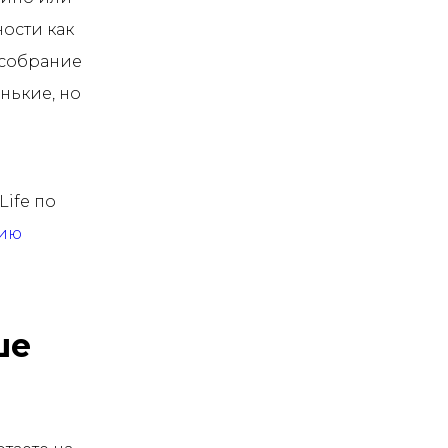
ости как
 собрание
нькие, но
ife по
нию
ше