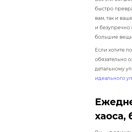
быстро превра
вам, так и ва
и безупречно 
большие вещи
Если хотите п
обязательно о
детальному у
идеального у
Ежедне
хаоса,