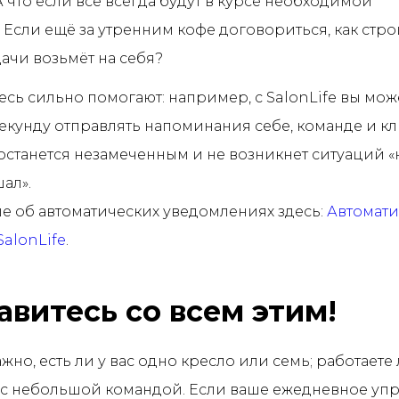
А что если все всегда будут в курсе необходимой
сли ещё за утренним кофе договориться, как стро
дачи возьмёт на себя?
есь сильно помогают: например, с SalonLife вы мож
секунду отправлять напоминания себе, команде и кл
 останется незамеченным и не возникнет ситуаций «н
ал».
е об автоматических уведомлениях здесь:
Автомати
alonLife
.
авитесь со всем этим!
жно, есть ли у вас одно кресло или семь; работаете 
 с небольшой командой. Если ваше ежедневное уп