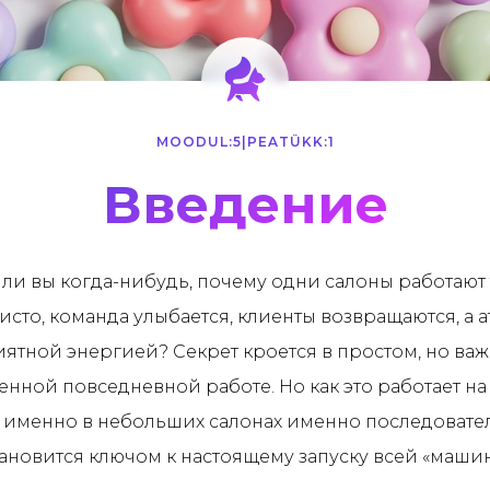
MOODUL:
5
|
PEATÜKK:
1
Введение
ли вы когда-нибудь, почему одни салоны работают 
чисто, команда улыбается, клиенты возвращаются, а 
ятной энергией? Секрет кроется в простом, но ва
нной повседневной работе. Но как это работает на
у именно в небольших салонах именно последовате
ановится ключом к настоящему запуску всей «маши