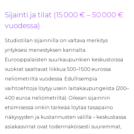
Sijainti ja tilat (15 000 € – 50 000 €
vuodessa)
Studiotilan sijainnilla on valtava merkitys
yrityksesi menestyksen kannalta.
Eurooppalaisten suurkaupunkien keskustoissa
vuokrat saattavat liikkua 500–1 500 eurossa
neliömetriltä vuodessa. Edullisempia
vaihtoehtoja löytyy usein laitakaupungeista (200–
400 euroa neliömetriltä). Oikean sijainnin
etsimisessä onkin tärkeää löytää tasapaino
näkyvyyden ja kustannusten välillä – keskustassa
asiakasvirrat ovat todennäköisesti suuremmat,