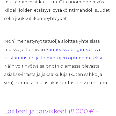
mutta niin ovat kulutkin. Ota huomioon myös
kilpailijoiden etäisyys, pysäköintimahdollisuudet
sekä joukkoliikenneyhteydet.
Moni menestynyt tatuoija aloittaa yhteisissä
tiloissa jo toimivan
kauneussalongin kanssa
kustannusten ja toimintojen optimoimiseksi
.
Näin voit hyötyä salongin olemassa olevasta
asiakasvirrasta ja jakaa kuluja (kuten sähkö ja
vesi), kunnes oma asiakaskuntasi on vakiintunut.
Laitteet ja tarvikkeet (8 000 € –