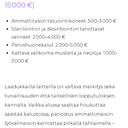
15 000 €)
Ammattitason tatuointikoneet: 500–3 000 €
Sterilointiin ja desinfiointiin tarvittavat
välineet: 2 000–4 000 €
Perushuonekalut: 2 000–5 000 €
Kattava valikoima musteita ja neuloja: 1 000–
3 000 €
Laadukkailla laitteilla on valtava merkitys sekä
turvallisuuden että taiteellisen lopputuloksen
kannalta. Vaikka alussa saattaa houkuttaa
säästää kalustossa, panostus ammattimaisiin
työvälineisiin kannattaa pitkällä tähtäimellä –