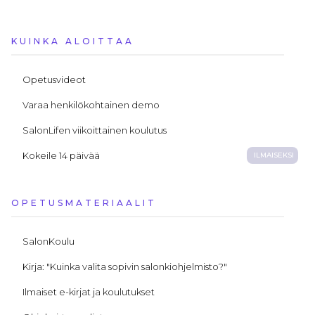
KUINKA ALOITTAA
Opetusvideot
Varaa henkilökohtainen demo
SalonLifen viikoittainen koulutus
Kokeile 14 päivää
ILMAISEKSI
OPETUSMATERIAALIT
SalonKoulu
Kirja: "Kuinka valita sopivin salonkiohjelmisto?"
Ilmaiset e-kirjat ja koulutukset