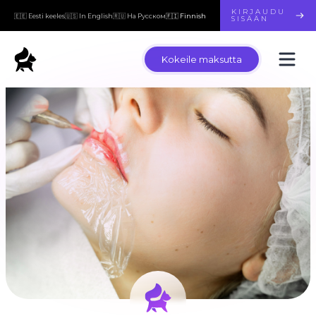
KIRJAUDU
🇪🇪 Eesti keeles
🇺🇸 In English
🇷🇺 На Русском
🇫🇮 Finnish
SISÄÄN
Kokeile maksutta