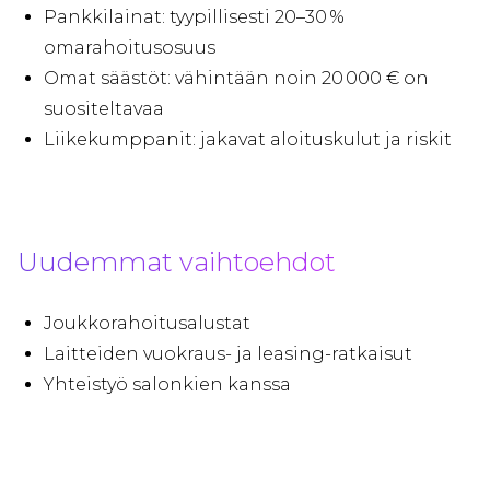
Pankkilainat: tyypillisesti 20–30 %
omarahoitusosuus
Omat säästöt: vähintään noin 20 000 € on
suositeltavaa
Liikekumppanit: jakavat aloituskulut ja riskit
Uudemmat vaihtoehdot
Joukkorahoitusalustat
Laitteiden vuokraus- ja leasing-ratkaisut
Yhteistyö salonkien kanssa