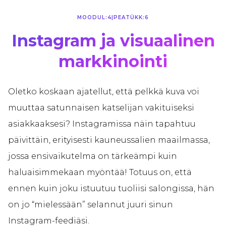
MOODUL:
4
|
PEATÜKK:
6
Instagram ja visuaalinen
markkinointi
Oletko koskaan ajatellut, että pelkkä kuva voi
muuttaa satunnaisen katselijan vakituiseksi
asiakkaaksesi? Instagramissa näin tapahtuu
päivittäin, erityisesti kauneussalien maailmassa,
jossa ensivaikutelma on tärkeämpi kuin
haluaisimmekaan myöntää! Totuus on, että
ennen kuin joku istuutuu tuoliisi salongissa, hän
on jo “mielessään” selannut juuri sinun
Instagram-feediäsi.