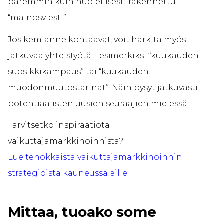
paremmin kuin huolellisesti rakennettu
“mainosviesti”.
Jos kemianne kohtaavat, voit harkita myös
jatkuvaa yhteistyötä – esimerkiksi “kuukauden
suosikkikampaus” tai “kuukauden
muodonmuutostarinat”. Näin pysyt jatkuvasti
potentiaalisten uusien seuraajien mielessä.
Tarvitsetko inspiraatiota
vaikuttajamarkkinoinnista?
Lue tehokkaista vaikuttajamarkkinoinnin
strategioista kauneussaleille
.
Mittaa, tuoako some