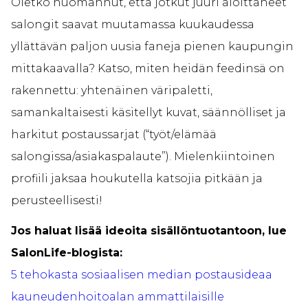
Oletko huomannut, että jotkut juuri aloittaneet
salongit saavat muutamassa kuukaudessa
yllättävän paljon uusia faneja pienen kaupungin
mittakaavalla? Katso, miten heidän feedinsä on
rakennettu: yhtenäinen väripaletti,
samankaltaisesti käsitellyt kuvat, säännölliset ja
harkitut postaussarjat (“työt/elämää
salongissa/asiakaspalaute”). Mielenkiintoinen
profiili jaksaa houkutella katsojia pitkään ja
perusteellisesti!
Jos haluat lisää ideoita sisällöntuotantoon, lue
SalonLife-blogista:
5 tehokasta sosiaalisen median postausideaa
kauneudenhoitoalan ammattilaisille