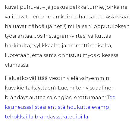
kuvat puhuvat – ja joskus pelkkä tunne, jonka ne
välittävät – enemmän kuin tuhat sanaa. Asiakkaat
haluavat nähdä (ja heti!) millaisen lopputuloksen
työsi antaa. Jos Instagram-virtasi vaikuttaa
harkitulta, tyylikkäältä ja ammattimaiselta,
luotetaan, että sama onnistuu myös oikeassa
elämässä.
Haluatko välittää viestin vielä vahvemmin
kuvakieltä käyttäen? Lue, miten visuaalinen
brändäys auttaa salongiasi erottumaan:
Tee
kauneussalistasi entistä houkuttelevampi
tehokkailla brändäysstrategioilla