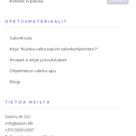
Kokeile 14 päivää
ILMAISEKSI
OPETUSMATERIAALIT
SalonKoulu
Kirja: "Kuinka valita sopivin salonkiohjelmisto?"
Ilmaiset e-kirjat ja koulutukset
Ohjelmiston valinta-apu
Blogi
TIETOA MEISTÄ
SalonLife OÜ
info@salon.life
+372 5559 0597