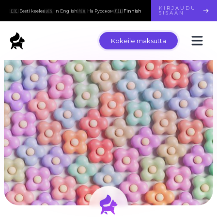
KIRJAUDU
🇪🇪 Eesti keeles
🇺🇸 In English
🇷🇺 На Русском
🇫🇮 Finnish
SISÄÄN
Kokeile maksutta