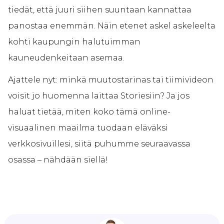
tiedät, että juuri siihen suuntaan kannattaa
panostaa enemmän. Näin etenet askel askeleelta
kohti kaupungin halutuimman
kauneudenkeitaan asemaa.
Ajattele nyt: minkä muutostarinas tai tiimivideon
voisit jo huomenna laittaa Storiesiin? Ja jos
haluat tietää, miten koko tämä online-
visuaalinen maailma tuodaan eläväksi
verkkosivuillesi, siitä puhumme seuraavassa
osassa – nähdään siellä!