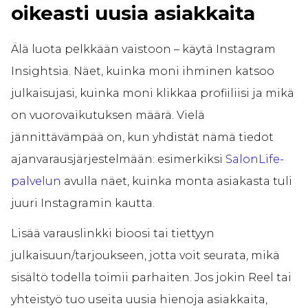
oikeasti uusia asiakkaita
Älä luota pelkkään vaistoon – käytä Instagram
Insightsia. Näet, kuinka moni ihminen katsoo
julkaisujasi, kuinka moni klikkaa profiiliisi ja mikä
on vuorovaikutuksen määrä. Vielä
jännittävämpää on, kun yhdistät nämä tiedot
ajanvarausjärjestelmään: esimerkiksi
SalonLife-
palvelun
avulla näet, kuinka monta asiakasta tuli
juuri Instagramin kautta.
Lisää varauslinkki bioosi tai tiettyyn
julkaisuun/tarjoukseen, jotta voit seurata, mikä
sisältö todella toimii parhaiten. Jos jokin Reel tai
yhteistyö tuo useita uusia hienoja asiakkaita,