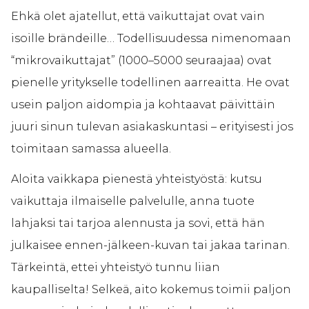
Ehkä olet ajatellut, että vaikuttajat ovat vain
isoille brändeille… Todellisuudessa nimenomaan
“mikrovaikuttajat” (1000–5000 seuraajaa) ovat
pienelle yritykselle todellinen aarreaitta. He ovat
usein paljon aidompia ja kohtaavat päivittäin
juuri sinun tulevan asiakaskuntasi – erityisesti jos
toimitaan samassa alueella.
Aloita vaikkapa pienestä yhteistyöstä: kutsu
vaikuttaja ilmaiselle palvelulle, anna tuote
lahjaksi tai tarjoa alennusta ja sovi, että hän
julkaisee ennen-jälkeen-kuvan tai jakaa tarinan.
Tärkeintä, ettei yhteistyö tunnu liian
kaupalliselta! Selkeä, aito kokemus toimii paljon