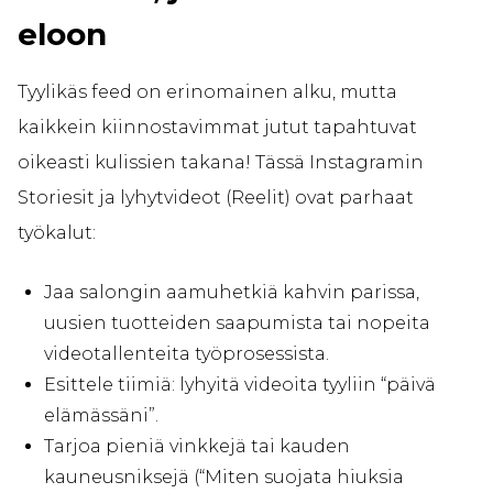
eloon
Tyylikäs feed on erinomainen alku, mutta
kaikkein kiinnostavimmat jutut tapahtuvat
oikeasti kulissien takana! Tässä Instagramin
Storiesit ja lyhytvideot (Reelit) ovat parhaat
työkalut:
Jaa salongin aamuhetkiä kahvin parissa,
uusien tuotteiden saapumista tai nopeita
videotallenteita työprosessista.
Esittele tiimiä: lyhyitä videoita tyyliin “päivä
elämässäni”.
Tarjoa pieniä vinkkejä tai kauden
kauneusniksejä (“Miten suojata hiuksia