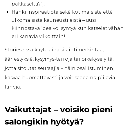
pakkaselta?”).
Hanki inspiraatiota sekä kotimaisista että
ulkomaisista kauneustileistä – uusi
kiinnostava idea voi syntyä kun katselet vähän
eri kanavia viikoittain!
Storieseissa käytä aina sijaintimerkintää,
äänestyksiä, kysymys-tarroja tai pikakyselyitä,
jotta sitoutat seuraajia – näin osallistuminen
kasvaa huomattavasti ja voit saada ns. piileviä
faneja.
Vaikuttajat – voisiko pieni
salongikin hyötyä?