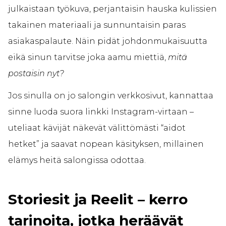
julkaistaan työkuva, perjantaisin hauska kulissien
takainen materiaali ja sunnuntaisin paras
asiakaspalaute. Näin pidät johdonmukaisuutta
eikä sinun tarvitse joka aamu miettiä,
mitä
postaisin nyt?
Jos sinulla on jo salongin verkkosivut, kannattaa
sinne luoda suora linkki Instagram-virtaan –
uteliaat kävijät näkevät välittömästi “aidot
hetket” ja saavat nopean käsityksen, millainen
elämys heitä salongissa odottaa.
Storiesit ja Reelit – kerro
tarinoita, jotka heräävät