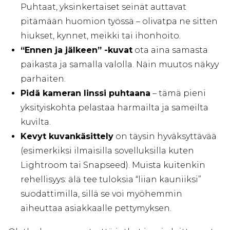
Puhtaat, yksinkertaiset seinät auttavat
pitämään huomion työssä – olivatpa ne sitten
hiukset, kynnet, meikki tai ihonhoito.
“Ennen ja jälkeen” -kuvat
ota aina samasta
paikasta ja samalla valolla. Näin muutos näkyy
parhaiten.
Pidä kameran linssi puhtaana
– tämä pieni
yksityiskohta pelastaa harmailta ja sameilta
kuvilta.
Kevyt kuvankäsittely
on täysin hyväksyttävää
(esimerkiksi ilmaisilla sovelluksilla kuten
Lightroom tai Snapseed). Muista kuitenkin
rehellisyys: älä tee tuloksia “liian kauniiksi”
suodattimilla, sillä se voi myöhemmin
aiheuttaa asiakkaalle pettymyksen.