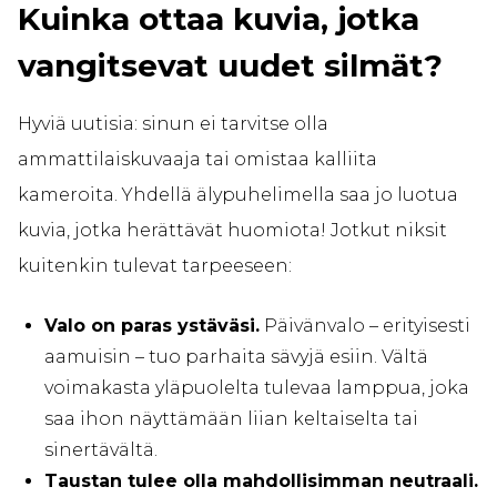
Kuinka ottaa kuvia, jotka
vangitsevat uudet silmät?
Hyviä uutisia: sinun ei tarvitse olla
ammattilaiskuvaaja tai omistaa kalliita
kameroita. Yhdellä älypuhelimella saa jo luotua
kuvia, jotka herättävät huomiota! Jotkut niksit
kuitenkin tulevat tarpeeseen:
Valo on paras ystäväsi.
Päivänvalo – erityisesti
aamuisin – tuo parhaita sävyjä esiin. Vältä
voimakasta yläpuolelta tulevaa lamppua, joka
saa ihon näyttämään liian keltaiselta tai
sinertävältä.
Taustan tulee olla mahdollisimman neutraali.