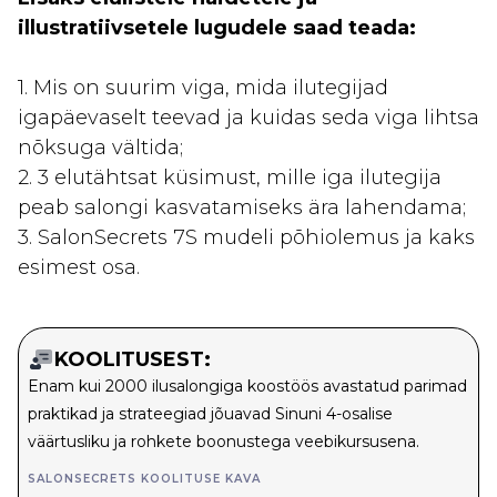
illustratiivsetele lugudele saad teada:
1. Mis on suurim viga, mida ilutegijad
igapäevaselt teevad ja kuidas seda viga lihtsa
nõksuga vältida;
2. 3 elutähtsat küsimust, mille iga ilutegija
peab salongi kasvatamiseks ära lahendama;
3. SalonSecrets 7S mudeli põhiolemus ja kaks
esimest osa.
KOOLITUSEST:
Enam kui 2000 ilusalongiga koostöös avastatud parimad
praktikad ja strateegiad jõuavad Sinuni 4-osalise
väärtusliku ja rohkete boonustega veebikursusena.
SALONSECRETS KOOLITUSE KAVA