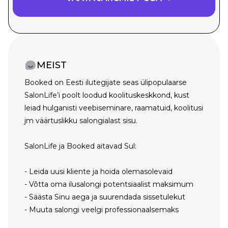
MEIST
Booked on Eesti ilutegijate seas ülipopulaarse
SalonLife’i poolt loodud koolituskeskkond, kust
leiad hulganisti veebiseminare, raamatuid, koolitusi
jm väärtuslikku salongialast sisu.
SalonLife ja Booked aitavad Sul:
- Leida uusi kliente ja hoida olemasolevaid
- Võtta oma ilusalongi potentsiaalist maksimum
- Säästa Sinu aega ja suurendada sissetulekut
- Muuta salongi veelgi professionaalsemaks