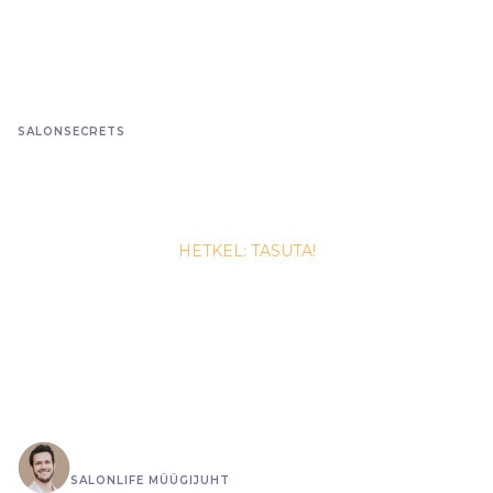
SALONSECRETS
SalonSecrets: 1. osa
HIND: 375 €
HETKEL: TASUTA!
Koolituse 1. osas teed Sa esimesed sammud
SalonSecretsi ideaalse klienditeekonna õppimisel
ehk purustame mõned senised piiravad
uskumused ja harjumusmustrid ning alustame
uue, põhjalikuma teenindaja-kliendi suhte
loomist.
Kristo Olli
SALONLIFE MÜÜGIJUHT