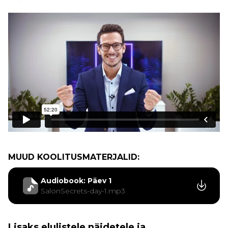
MUUD KOOLITUSMATERJALID:
Audiobook: Päev 1
SalonSecrets-day-1.mp3
Lisaks elulistele näidetele ja