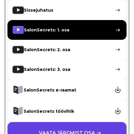
Sissejuhatus
SalonSecrets: 1. osa
SalonSecrets: 2. osa
SalonSecrets: 3. osa
SalonSecrets e-raamat
SalonSecrets töövihik
VAATA JÄRGMIST OSA