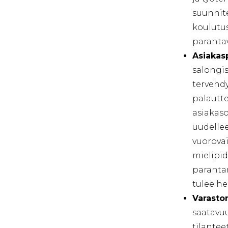
suunnite
koulutu
parantav
Asiakas
salongis
tervehdy
palautte
asiakaso
uudellee
vuorovai
mielipid
parantam
tulee he
Varaston
saatavu
tilanteet