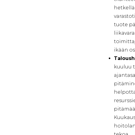
hetkellä
varastot
tuote p
liikavar
toimitta
ikään os
Taloush
kuuluu t
ajantas
pitämine
helpotta
resurssi
pitämää
Kuukausi
hoitolan
tekoa.