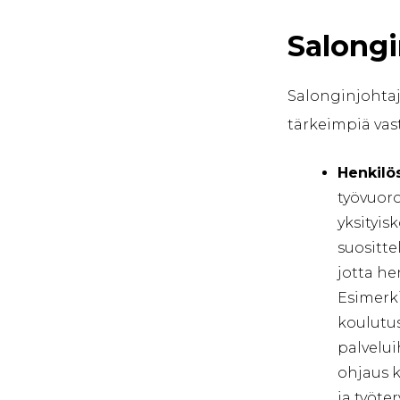
Salongi
Salonginjohtaj
tärkeimpiä vas
Henkilö
työvuoro
yksityis
suositte
jotta he
Esimerki
koulutus
palvelui
ohjaus k
ja työte