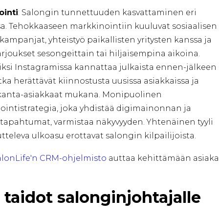
ointi
: Salongin tunnettuuden kasvattaminen eri
a. Tehokkaaseen markkinointiin kuuluvat sosiaalisen
ampanjat, yhteistyö paikallisten yritysten kanssa ja
arjoukset sesongeittain tai hiljaisempina aikoina.
ksi Instagramissa kannattaa julkaista ennen-jälkeen 
otka herättävät kiinnostusta uusissa asiakkaissa ja
 kanta-asiakkaat mukana. Monipuolinen
intistrategia, joka yhdistää digimainonnan ja
stapahtumat, varmistaa näkyvyyden. Yhtenäinen tyyli
tteleva ulkoasu erottavat salongin kilpailijoista.
alonLife'n CRM-ohjelmisto
auttaa kehittämään asiaka
 taidot salonginjohtajalle