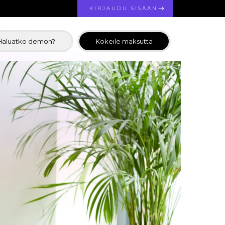
KIRJAUDU SISÄÄN
Haluatko demon?
Kokeile maksutta