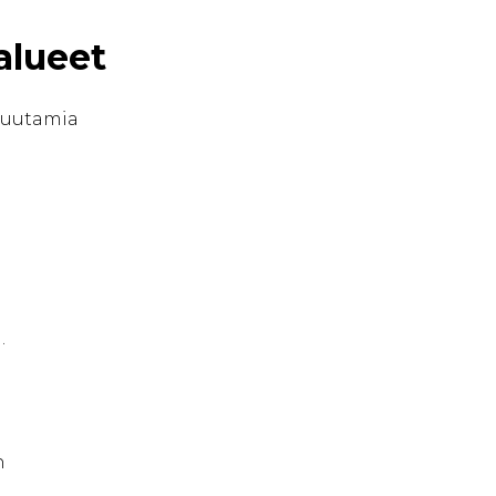
alueet
 muutamia
.
n