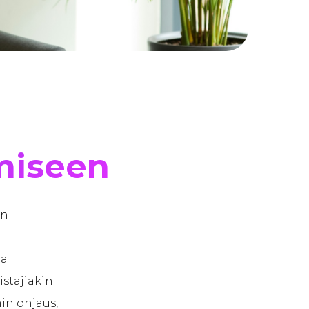
miseen
än
ta
istajiakin
in ohjaus,