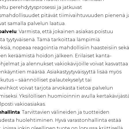
ltu perehdytysprosessi ja jatkuvat
smahdollisuudet pitävät tiimivaihtuvuuden pienenä j
at samalla palvelun laatua.
palvelu
: Varmista, että jokainen asiakas poistuu
ta tyytyväisenä. Tämä tarkoittaa lämpimiä
ksiä, nopeaa reagointia mahdollisiin haasteisiin sek
en keräämistä hoidon jälkeen. Erilaiset kanta-
hjelmat ja alennukset vakiokävijöille voivat kasvattaa
nkäyntien määrää. Asiakastyytyväisyyttä lisää myös
kutus – säännölliset palautekyselyt tai
evihkot voivat tarjota arvokasta tietoa palvelun
iseksi. Yksilöllisen huomioinnin avulla kertakävijäst
lposti vakioasiakas.
hallinta
: Tarvittavien välineiden ja tuotteiden
udesta huolehtiminen. Hyvä varastonhallinta estää
, joissa jokin oleellinen tuote on lopussa kriittisellä