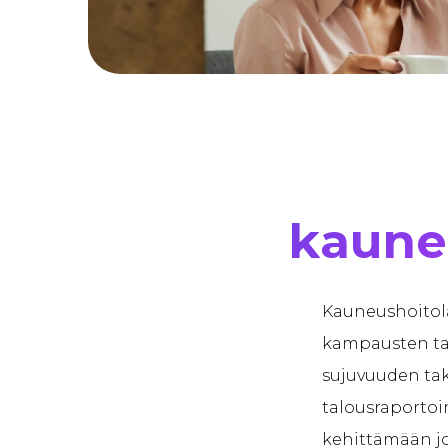
kaune
Kauneushoitol
kampausten tai
sujuvuuden tak
talousraportoi
kehittämään jo