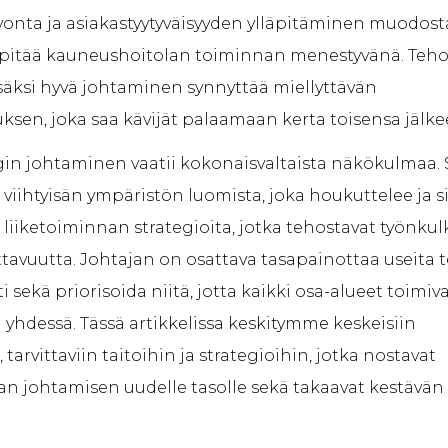
lvonta ja asiakastyytyväisyyden ylläpitäminen muodost
a pitää kauneushoitolan toiminnan menestyvänä. Teh
isäksi hyvä johtaminen synnyttää miellyttävän
sen, joka saa kävijät palaamaan kerta toisensa jälke
in johtaminen vaatii kokonaisvaltaista näkökulmaa. 
 viihtyisän ympäristön luomista, joka houkuttelee ja s
ä liiketoiminnan strategioita, jotka tehostavat työnkul
ttavuutta. Johtajan on osattava tasapainottaa useita 
 sekä priorisoida niitä, jotta kaikki osa-alueet toimiv
yhdessä. Tässä artikkelissa keskitymme keskeisiin
 tarvittaviin taitoihin ja strategioihin, jotka nostavat
n johtamisen uudelle tasolle sekä takaavat kestävän 