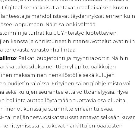
. Digitaaliset ratkaisut antavat reaaliaikaisen kuvan
ilanteesta ja mahdollistavat täydennykset ennen kui
ääsee loppumaan. Näin salonki välttää
astoinnin ja turhat kulut. Yhteistyö luotettavien
jien kanssa ja onnistuneet hintaneuvottelut ovat niin
a tehokasta varastonhallintaa.
allinto
: Palkat, budjetointi ja myyntiraportit. Näihin
arkka talousdokumenttien ylläpito, palkkojen
ainen maksaminen henkilöstölle sekä kulujen
n budjetin rajoissa. Erityinen salongiohjelmisto voi
a sekä kulujen seurantaa että voittoanalyysia. Hyvä
en hallinta auttaa löytämään tuottavia osa-alueita,
n menot kurissa ja suunnittelemaan tulevaa.
- tai neljännesvuosikatsaukset antavat selkeän kuva
 kehittymisestä ja tukevat harkittujen päätösten