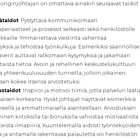
onginjohtajan on omattava ainakin seuraavat taidot:
ätaidot
: Pystyttävä kommunikoimaan
periaatteet ja prosessit selkeästi sekä henkilöstölle
akkaille. Ymmärrettävä viestintä vähentää
yksiä ja tehostaa työnkulkuja. Esimerkiksi säännöllise
averit auttavat ratkomaan kysymyksiä ja jakamaan
aista tietoa. Avoin ja rehellinen keskustelukulttuuri
a yhteenkuuluvuuden tunnetta, jolloin jokainen
äsen kokee itsensä arvostetuksi.
ustaidot
: Inspiroi ja motivoi tiimiä, jotta palvelun laat
saisen korkeana. Hyvät johtajat näyttävät esimerkkiä
neellä ja ammattimaisella asenteellaan. Arvostuksen
inen kiitoksilla tai bonuksilla vahvistaa motivaatiota
eistä ilmapiiriä. Kuuntelemalla aidosti työntekijöiden
a ja antamalla rakentavaa palautetta voi henkilöstön