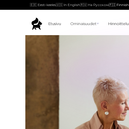
🇪🇪 Eesti keeles
🇺🇸 In English
🇷🇺 На Русском
🇫🇮 Finnish
Etusivu
Ominaisuudet
Hinnoittelu