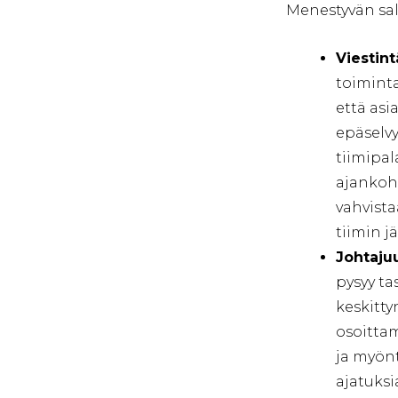
Menestyvän sal
Viestint
toiminta
että asi
epäselvy
tiimipal
ajankoht
vahvista
tiimin j
Johtaju
pysyy ta
keskitty
osoittam
ja myönt
ajatuksi