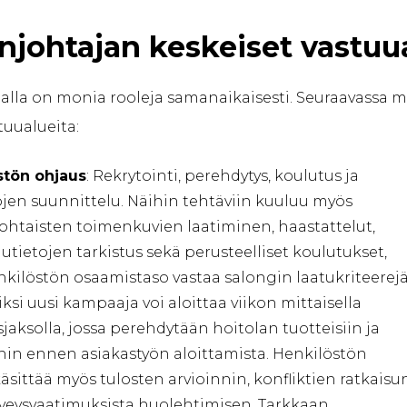
njohtajan keskeiset vastuu
alla on monia rooleja samanaikaisesti. Seuraavassa
tuualueita:
stön ohjaus
: Rekrytointi, perehdytys, koulutus ja
jen suunnittelu. Näihin tehtäviin kuuluu myös
kohtaisten toimenkuvien laatiminen, haastattelut,
lutietojen tarkistus sekä perusteelliset koulutukset,
nkilöstön osaamistaso vastaa salongin laatukriteerejä
ksi uusi kampaaja voi aloittaa viikon mittaisella
jaksolla, jossa perehdytään hoitolan tuotteisiin ja
hin ennen asiakastyön aloittamista. Henkilöstön
äsittää myös tulosten arvioinnin, konfliktien ratkaisu
rveysvaatimuksista huolehtimisen. Tarkkaan