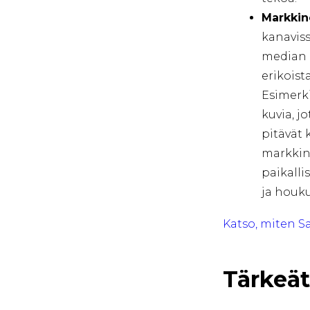
Markkin
kanaviss
median k
erikoist
Esimerki
kuvia, j
pitävät
markkino
paikalli
ja houku
Katso, miten S
Tärkeät