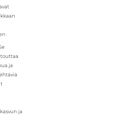
avat
okkaan
en.
Se
itouttaa
kua ja
tehtäviä
at
kasvun ja