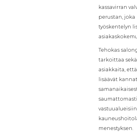
kassavirran va
perustan, jok
työskentelyn l
asiakaskokemuk
Tehokas salong
tarkoittaa sekä
asiakkaita, ett
lisäävät kanna
samanaikaisesti
saumattomasti 
vastuualueisiin,
kauneushoitola
menestyksen.