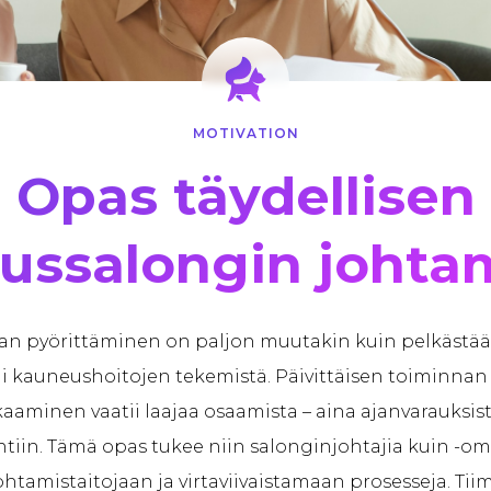
MOTIVATION
Opas täydellisen
ussalongin johta
an pyörittäminen on paljon muutakin kuin pelkästä
 kauneushoitojen tekemistä. Päivittäisen toiminnan
aaminen vaatii laajaa osaamista – aina ajanvarauksis
ntiin. Tämä opas tukee niin salonginjohtajia kuin -om
htamistaitojaan ja virtaviivaistamaan prosesseja. Tiim