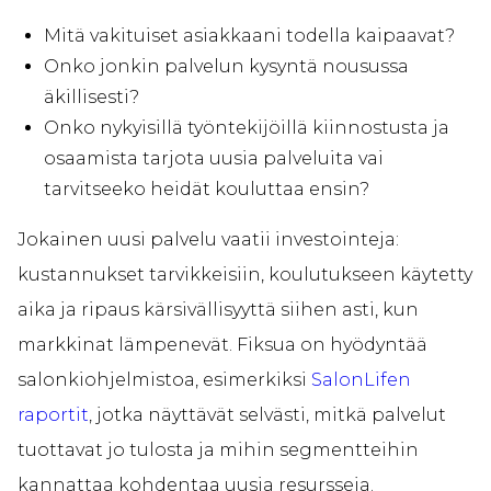
Mitä vakituiset asiakkaani todella kaipaavat?
Onko jonkin palvelun kysyntä nousussa
äkillisesti?
Onko nykyisillä työntekijöillä kiinnostusta ja
osaamista tarjota uusia palveluita vai
tarvitseeko heidät kouluttaa ensin?
Jokainen uusi palvelu vaatii investointeja:
kustannukset tarvikkeisiin, koulutukseen käytetty
aika ja ripaus kärsivällisyyttä siihen asti, kun
markkinat lämpenevät. Fiksua on hyödyntää
salonkiohjelmistoa, esimerkiksi
SalonLifen
raportit
, jotka näyttävät selvästi, mitkä palvelut
tuottavat jo tulosta ja mihin segmentteihin
kannattaa kohdentaa uusia resursseja.