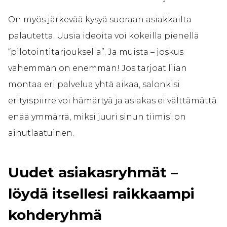
On myös järkevää kysyä suoraan asiakkailta
palautetta. Uusia ideoita voi kokeilla pienellä
“pilotointitarjouksella”. Ja muista – joskus
vähemmän on enemmän! Jos tarjoat liian
montaa eri palvelua yhtä aikaa, salonkisi
erityispiirre voi hämärtyä ja asiakas ei välttämättä
enää ymmärrä, miksi juuri sinun tiimisi on
ainutlaatuinen.
Uudet asiakasryhmät –
löydä itsellesi raikkaampi
kohderyhmä