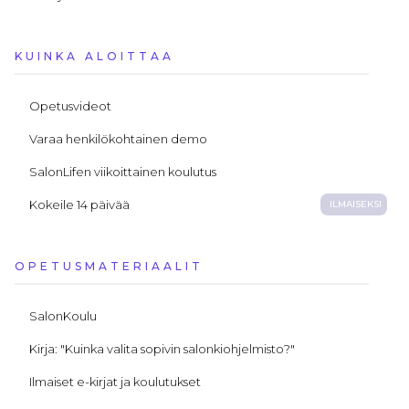
KUINKA ALOITTAA
Opetusvideot
Varaa henkilökohtainen demo
SalonLifen viikoittainen koulutus
Kokeile 14 päivää
ILMAISEKSI
OPETUSMATERIAALIT
SalonKoulu
Kirja: "Kuinka valita sopivin salonkiohjelmisto?"
Ilmaiset e-kirjat ja koulutukset