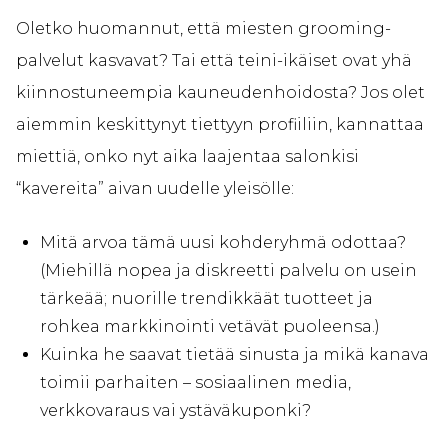
Oletko huomannut, että miesten grooming-
palvelut kasvavat? Tai että teini-ikäiset ovat yhä
kiinnostuneempia kauneudenhoidosta? Jos olet
aiemmin keskittynyt tiettyyn profiiliin, kannattaa
miettiä, onko nyt aika laajentaa salonkisi
“kavereita” aivan uudelle yleisölle:
Mitä arvoa tämä uusi kohderyhmä odottaa?
(Miehillä nopea ja diskreetti palvelu on usein
tärkeää; nuorille trendikkäät tuotteet ja
rohkea markkinointi vetävät puoleensa.)
Kuinka he saavat tietää sinusta ja mikä kanava
toimii parhaiten – sosiaalinen media,
verkkovaraus vai ystäväkuponki?