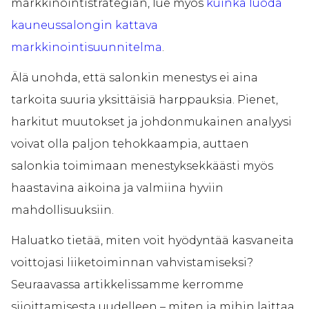
markkinointistrategian, lue myös
kuinka luoda
kauneussalongin kattava
markkinointisuunnitelma
.
Älä unohda, että salonkin menestys ei aina
tarkoita suuria yksittäisiä harppauksia. Pienet,
harkitut muutokset ja johdonmukainen analyysi
voivat olla paljon tehokkaampia, auttaen
salonkia toimimaan menestyksekkäästi myös
haastavina aikoina ja valmiina hyviin
mahdollisuuksiin.
Haluatko tietää, miten voit hyödyntää kasvaneita
voittojasi liiketoiminnan vahvistamiseksi?
Seuraavassa artikkelissamme kerromme
sijoittamisesta uudelleen – miten ja mihin laittaa