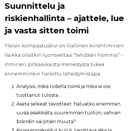
Suunnittelu ja
riskienhallinta – ajattele, lue
ja vasta sitten toimi
Yleisin kompastuskivi on liiallinen kiirehtiminen.
Vaikka olisitkin luonteeltasi “tehdään homma!” -
ihminen, pitkäaikaista menestystä tukee
ennemminkin harkittu lähestymistapa:
Analysoi, mikä todella toimii ja mikä ei ole
tuottanut tulosta.
Aseta selkeät tavoitteet: haluatko enemmän
uusia asiakkaita, suuremman tuoton, vahvan
brändin vai jotain muuta?
Kirjaa ennakoidut kulut, tarvittava aika ja