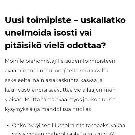
Uusi toimipiste – uskallatko
unelmoida isosti vai
pitäisikö vielä odottaa?
Monille pienomistajille uuden toimipisteen
avaaminen tuntuu loogiselta seuraavalta
askeleelta: näin asiakaskunta kasvaa ja
kauneusbrändisi saavuttaa vielä laajemman
yleisön. Mutta tämä avaa myös joukon uusia
kysymyksiä (ja mahdollisia huolia):
Onko nykyinen liiketoiminta tarpeeksi vakaa
selviytymään mahdollisista takaiskuista?