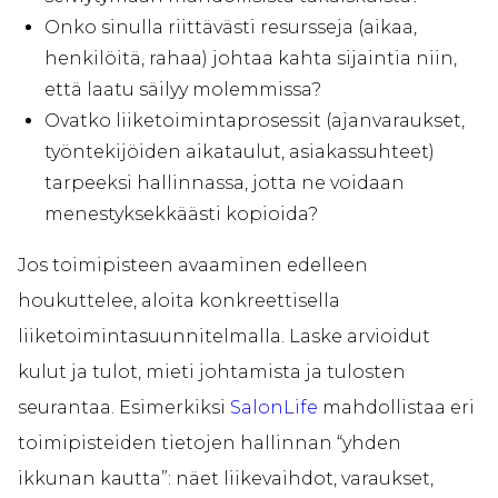
Onko sinulla riittävästi resursseja (aikaa,
henkilöitä, rahaa) johtaa kahta sijaintia niin,
että laatu säilyy molemmissa?
Ovatko liiketoimintaprosessit (ajanvaraukset,
työntekijöiden aikataulut, asiakassuhteet)
tarpeeksi hallinnassa, jotta ne voidaan
menestyksekkäästi kopioida?
Jos toimipisteen avaaminen edelleen
houkuttelee, aloita konkreettisella
liiketoimintasuunnitelmalla. Laske arvioidut
kulut ja tulot, mieti johtamista ja tulosten
seurantaa. Esimerkiksi
SalonLife
mahdollistaa eri
toimipisteiden tietojen hallinnan “yhden
ikkunan kautta”: näet liikevaihdot, varaukset,