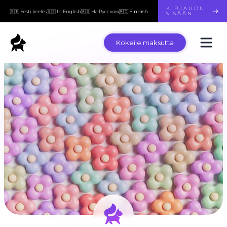
KIRJAUDU
🇪🇪 Eesti keeles
🇺🇸 In English
🇷🇺 На Русском
🇫🇮 Finnish
SISÄÄN
Kokeile maksutta