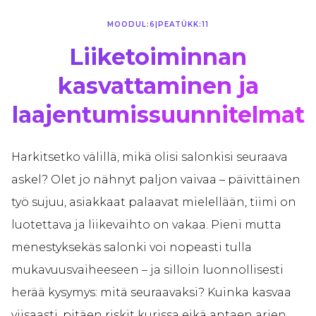
MOODUL:
6
|
PEATÜKK:
11
Liiketoiminnan
kasvattaminen ja
laajentumissuunnitelmat
Harkitsetko välillä, mikä olisi salonkisi seuraava
askel? Olet jo nähnyt paljon vaivaa – päivittäinen
työ sujuu, asiakkaat palaavat mielellään, tiimi on
luotettava ja liikevaihto on vakaa. Pieni mutta
menestyksekäs salonki voi nopeasti tulla
mukavuusvaiheeseen – ja silloin luonnollisesti
herää kysymys: mitä seuraavaksi? Kuinka kasvaa
viisaasti, pitäen riskit kurissa eikä antaen arjen