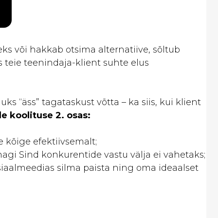
seks või hakkab otsima alternatiive, sõltub
s teie teenindaja-klient suhte elus
uks “äss” tagataskust võtta – ka siis, kui klient
e koolituse 2. osas:
 kõige efektiivsemalt;
unagi Sind konkurentide vastu välja ei vahetaks;
sotsiaalmeedias silma paista ning oma ideaalset