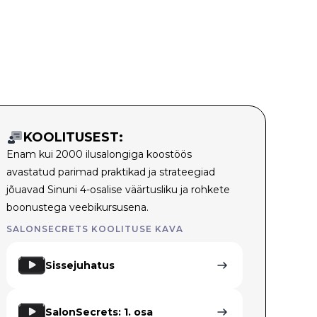
KOOLITUSEST:
Enam kui 2000 ilusalongiga koostöös
avastatud parimad praktikad ja strateegiad
jõuavad Sinuni 4-osalise väärtusliku ja rohkete
boonustega veebikursusena.
SALONSECRETS KOOLITUSE KAVA
Sissejuhatus
SalonSecrets: 1. osa