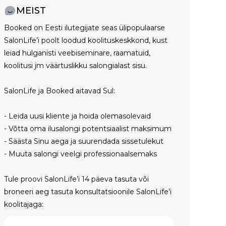
MEIST
Booked on Eesti ilutegijate seas ülipopulaarse
SalonLife’i poolt loodud koolituskeskkond, kust
leiad hulganisti veebiseminare, raamatuid,
koolitusi jm väärtuslikku salongialast sisu.
SalonLife ja Booked aitavad Sul:
- Leida uusi kliente ja hoida olemasolevaid
- Võtta oma ilusalongi potentsiaalist maksimum
- Säästa Sinu aega ja suurendada sissetulekut
- Muuta salongi veelgi professionaalsemaks
Tule proovi SalonLife’i 14 päeva tasuta või
broneeri aeg tasuta konsultatsioonile SalonLife’i
koolitajaga: