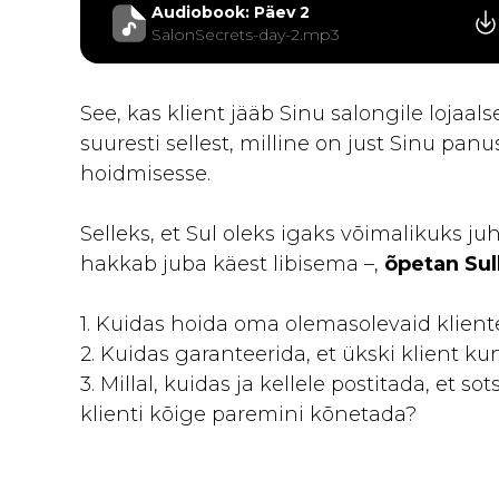
Audiobook: Päev 2
SalonSecrets-day-2.mp3
See, kas klient jääb Sinu salongile lojaal
suuresti sellest, milline on just Sinu panu
hoidmisesse.
Selleks, et Sul oleks igaks võimalikuks juh
hakkab juba käest libisema –,
õpetan Sull
1. Kuidas hoida oma olemasolevaid kliente
2. Kuidas garanteerida, et ükski klient k
3. Millal, kuidas ja kellele postitada, et 
klienti kõige paremini kõnetada?