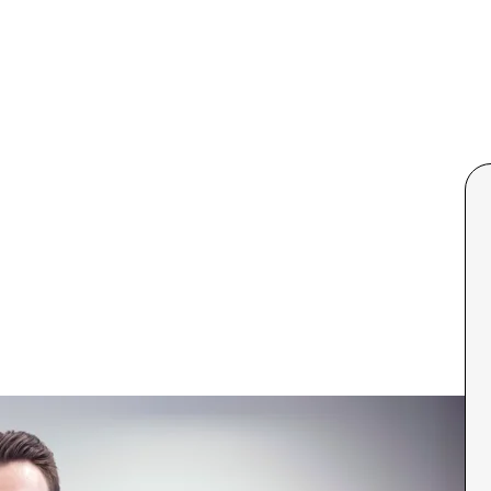
või hakkab otsima alternatiive, sõltub suuresti
daja-klient suhte elus hoidmisesse. Selleks, et Sul
t võtta...