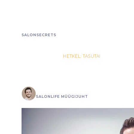
SALONSECRETS
SalonSecrets: 2. osa
HIND: 375 €
HETKEL: TASUTA!
See, kas klient jääb Sinu salongile lojaalseks 
sellest, milline on just Sinu panus teie teenin
oleks igaks võimalikuks juhuks “äss” tagataskus
Kristo Olli
SALONLIFE MÜÜGIJUHT