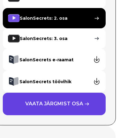
SalonSecrets: 2. osa
SalonSecrets: 3. osa
SalonSecrets e-raamat
SalonSecrets töövihik
VAATA JÄRGMIST OSA