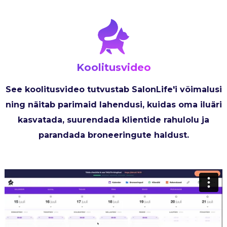
Koolitusvideo
See koolitusvideo tutvustab SalonLife'i võimalusi
ning näitab parimaid lahendusi, kuidas oma iluäri
kasvatada, suurendada klientide rahulolu ja
parandada broneeringute haldust.