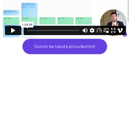
Soovin ka tasuta proovikontot